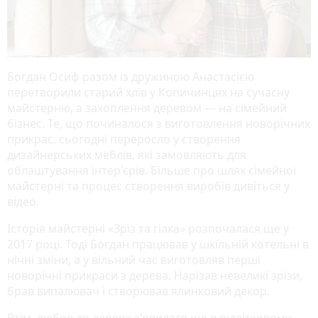
Богдан Осиф разом із дружиною Анастасією
перетворили старий хлів у Копичинцях на сучасну
майстерню, а захоплення деревом — на сімейний
бізнес. Те, що починалося з виготовлення новорічних
прикрас, сьогодні переросло у створення
дизайнерських меблів, які замовляють для
облаштування інтер'єрів. Більше про шлях сімейної
майстерні та процес створення виробів дивіться у
відео.
Історія майстерні «Зріз та гілка» розпочалася ще у
2017 році. Тоді Богдан працював у шкільній котельні в
нічні зміни, а у вільний час виготовляв перші
новорічні прикраси з дерева. Нарізав невеликі зрізи,
брав випалювач і створював ялинковий декор.
Втім, любов до дерева з'явилася ще в підлітковому