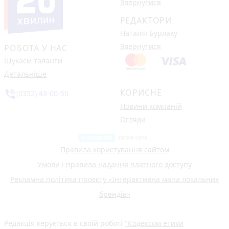
Звернутися
РЕДАКТОРИ
Наталія Бурлаку
Звернутися
РОБОТА У НАС
Шукаєм таланти
Детальніше
КОРИСНЕ
phone_in_talk
(0352) 43-00-50
Новини компаній
Огляди
Правила користування сайтом
Умови і правила надання платного доступу
Рекламна політика проєкту «Інтерактивна мапа локальних
брендів»
Редакція керується в своїй роботі
"Кодексом етики