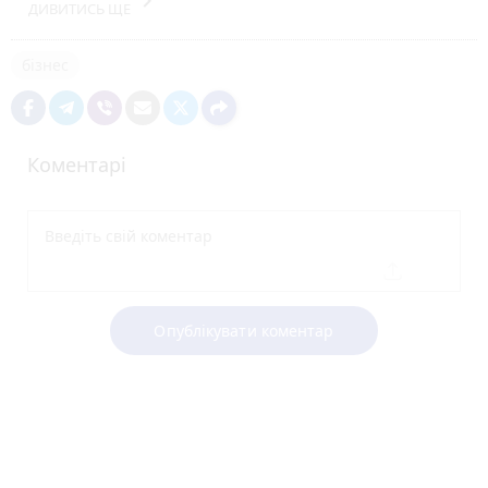
keyboard_arrow_right
ДИВИТИСЬ ЩЕ
бізнес
Коментарі
Опублікувати коментар