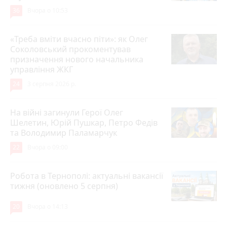
36
Вчора о 10:53
«Треба вміти вчасно піти»: як Олег
Соколовський прокоментував
призначення нового начальника
управління ЖКГ
24
3 серпня 2026 р.
На війні загинули Герої Олег
Шелетин, Юрій Пушкар, Петро Федів
та Володимир Паламарчук
22
Вчора о 09:00
Робота в Тернополі: актуальні вакансії
тижня (оновлено 5 серпня)
20
Вчора о 14:13