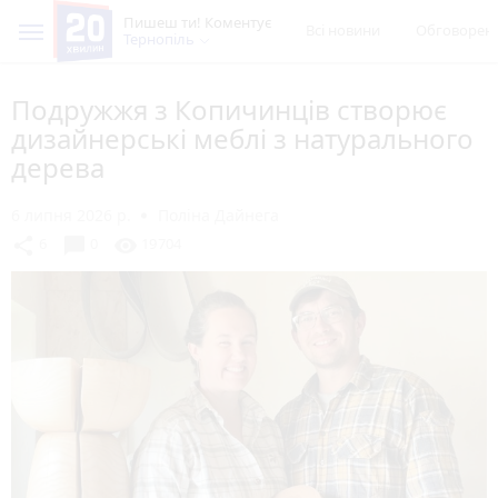
Пишеш ти! Коментує
Всі новини
Обговорен
Тернопіль
Подружжя з Копичинців створює
дизайнерські меблі з натурального
дерева
6 липня 2026 р.
Поліна Дайнега
chat_bubble
share
visibility
6
0
19704