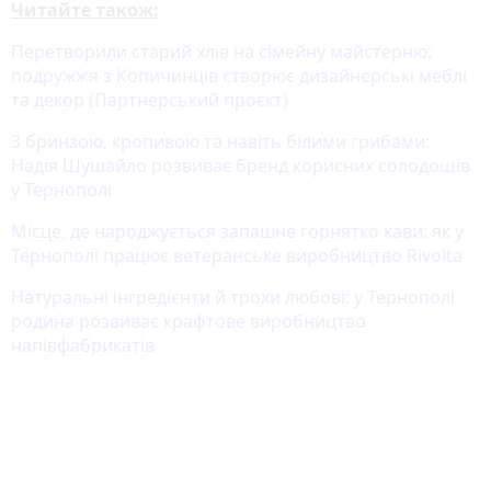
Читайте також:
Перетворили старий хлів на сімейну майстерню:
подружжя з Копичинців створює дизайнерські меблі
та декор (Партнерський проєкт)
З бринзою, кропивою та навіть білими грибами:
Надія Шушайло розвиває бренд корисних солодощів
у Тернополі
Місце, де народжується запашне горнятко кави: як у
Тернополі працює ветеранське виробництво Rivolta
Натуральні інгредієнти й трохи любові: у Тернополі
родина розвиває крафтове виробництво
напівфабрикатів