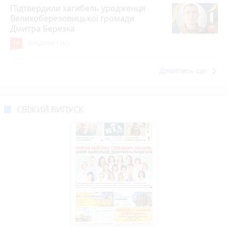
Підтвердили загибель уродженця
Великоберезовицької громади
Дмитра Березка
14
3 години тому
keyboard_arrow_right
Дивитись ще
СВІЖИЙ ВИПУСК