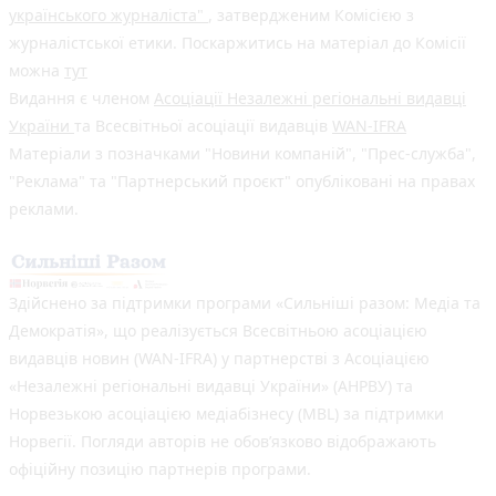
українського журналіста"
, затвердженим Комісією з
журналістської етики. Поскаржитись на матеріал до Комісії
можна
тут
Видання є членом
Асоціації Незалежні регіональні видавці
України
та Всесвітньої асоціації видавців
WAN-IFRA
Матеріали з позначками "Новини компаній", "Прес-служба",
"Реклама" та "Партнерський проєкт" опубліковані на правах
реклами.
Здійснено за підтримки програми «Сильніші разом: Медіа та
Демократія», що реалізується Всесвітньою асоціацією
видавців новин (WAN-IFRA) у партнерстві з Асоціацією
«Незалежні регіональні видавці України» (АНРВУ) та
Норвезькою асоціацією медіабізнесу (MBL) за підтримки
Норвегії. Погляди авторів не обов’язково відображають
офіційну позицію партнерів програми.