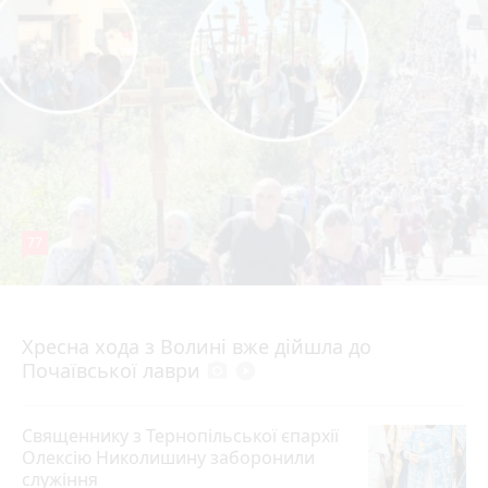
77
4 серпня 2026 р.
Хресна хода з Волині вже дійшла до
Почаївської лаври
photo_camera
play_circle_filled
Священнику з Тернопільської єпархії
Олексію Николишину заборонили
служіння