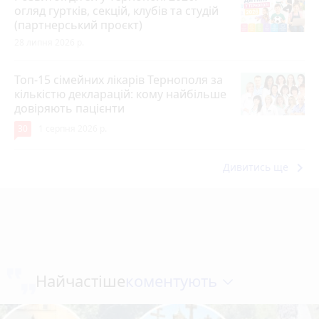
огляд гуртків, секцій, клубів та студій
(партнерський проєкт)
28 липня 2026 р.
Топ-15 сімейних лікарів Тернополя за
кількістю декларацій: кому найбільше
довіряють пацієнти
30
1 серпня 2026 р.
keyboard_arrow_right
Дивитись ще
коментують
Найчастіше