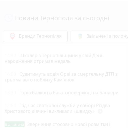
Новини Тернополя за сьогодні
Бренди Тернопілля
Звільнені з полон
14:30
Школяр з Тернопільщини у свій День
народження отримав медаль
14:00
Судитимуть водія Opel за смертельну ДТП з
трьома авто поблизу Кам'янок
13:30
Горів балкон в багатоповерхівці на Бандери
12:54
Під час святкової служби у соборі Різдва
Христового дівчині викликали «швидку»
play_circle_filled
Звернення стосовно нової розмітки і
Від читача