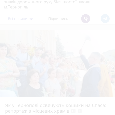
знаків дорожнього руху біля шостої школи
м.Тернопіль.
Всі новини
Підпишись
Як у Тернополі освячують кошики на Спаса:
репортаж з місцевих храмів
photo_camera
play_circle_filled