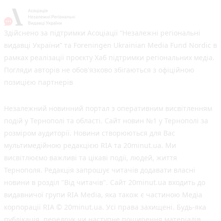
Здійснено за підтримки Асоціації “Незалежні регіональні
видавці України” та Foreningen Ukrainian Media Fund Nordic в
рамках реалізації проєкту Хаб підтримки регіональних медіа.
Погляди авторів не обов'язково збігаються з офіційною
позицією партнерів
Незалежний новинний портал з оперативним висвітленням
подій у Тернополі та області. Сайт новин №1 у Тернополі за
розміром аудиторії. Новини створюються для Вас
мультимедійною редакцією RIA та 20minut.ua. Ми
висвітлюємо важливі та цікаві події, людей, життя
Тернополя. Редакція запрошує читачів додавати власні
новини в розділ "Від читачів". Сайт 20minut.ua входить до
видавничої групи RIA Media, яка також є частиною Медіа
корпорації RIA © 20minut.ua. Усі права захищені. Будь-яка
публiкацiя, передрук чи наступне поширення матеріалів