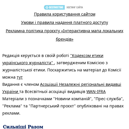
Правила користування сайтом
Умови і правила надання платного доступу
Рекламна політика проєкту «Інтерактивна мапа локальних
брендів»
Редакція керується в своїй роботі
"Кодексом етики
українського журналіста"
, затвердженим Комісією з
журналістської етики. Поскаржитись на матеріал до Комісії
можна
тут
Видання є членом
Асоціації Незалежні регіональні видавці
України
та Всесвітньої асоціації видавців
WAN-IFRA
Матеріали з позначками "Новини компаній", "Прес-служба",
"Реклама" та "Партнерський проєкт" опубліковані на правах
реклами.