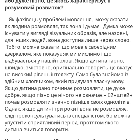
або дуже пізно, це якось характеризує її
розумовий розвиток?
- Як фахівець у проблемі мовлення, можу сказати –
як людина розмовляє, так вона і думає. Думка може
існувати у вигляді візуальних образів, але назовні,
для інших людей, вона доступна лише через слово.
Тобто, можна сказати, що мова є своєрідним
дзеркалом, яке показує як ми мислимо і що
відбувається у нашій голові. Якщо дитина гарно,
швидко, змістовно, оригінально говорить це вказує
на високий рівень інтелекту. Сама була знайома із
здібним хлопчиком, який придумав власну мову.
Якщо дитина рано починає розмовляти, це дуже
добре, якщо пізно це нічого не означає – Ейнштейн
почав розмовляти значно пізніше своїх однолітків.
Однак, якщо дитині три роки і вона не розмовляє,
слід проконсультуватись із спеціалістом, бо можна
упустити сприятливий період, протягом якого
дитина вчиться говорити.