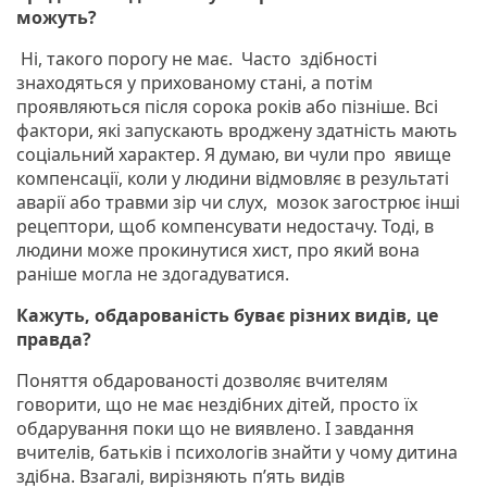
можуть?
Ні, такого порогу не має. Часто здібності
знаходяться у прихованому стані, а потім
проявляються після сорока років або пізніше. Всі
фактори, які запускають вроджену здатність мають
соціальний характер. Я думаю, ви чули про явище
компенсації, коли у людини відмовляє в результаті
аварії або травми зір чи слух, мозок загострює інші
рецептори, щоб компенсувати недостачу. Тоді, в
людини може прокинутися хист, про який вона
раніше могла не здогадуватися.
Кажуть, обдарованість буває різних видів, це
правда?
Поняття обдарованості дозволяє вчителям
говорити, що не має нездібних дітей, просто їх
обдарування поки що не виявлено. І завдання
вчителів, батьків і психологів знайти у чому дитина
здібна. Взагалі, вирізняють п’ять видів