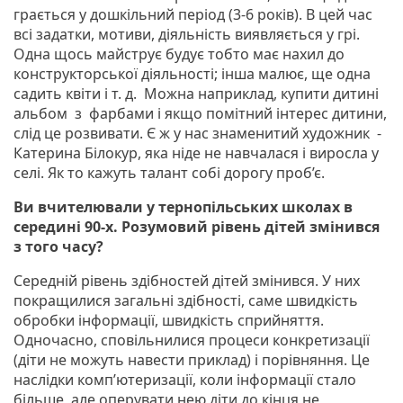
грається у дошкільний період (3-6 років). В цей час
всі задатки, мотиви, діяльність виявляється у грі.
Одна щось майструє будує тобто має нахил до
конструкторської діяльності; інша малює, ще одна
садить квіти і т. д. Можна наприклад, купити дитині
альбом з фарбами і якщо помітний інтерес дитини,
слід це розвивати. Є ж у нас знаменитий художник -
Катерина Білокур, яка ніде не навчалася і виросла у
селі. Як то кажуть талант собі дорогу проб’є.
Ви вчителювали у тернопільських школах в
середині 90-х. Розумовий рівень дітей змінився
з того часу?
Середній рівень здібностей дітей змінився. У них
покращилися загальні здібності, саме швидкість
обробки інформації, швидкість сприйняття.
Одночасно, сповільнилися процеси конкретизації
(діти не можуть навести приклад) і порівняння. Це
наслідки комп’ютеризації, коли інформації стало
більше, але оперувати нею діти до кінця не