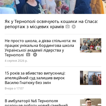
Як у Тернополі освячують кошики на Спаса:
репортаж з місцевих храмів
photo_camera
play_circle_filled
Не просто школа, а дієва спільнота: як
працює унікальна бордингова школа
Української академії лідерства у
Тернополі
photo_camera
play_circle_filled
4 серпня 2026 р.
15 років за вбивство випускниці:
апеляційний суд залишив вирок
Василю Гнатюку без змін
Вчора о 17:07
В амбулаторії №6 Тернополя
розпочав роботу новий сімейний