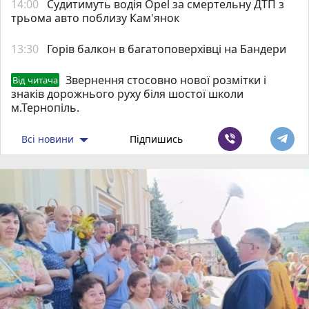
14:00
Судитимуть водія Opel за смертельну ДТП з
трьома авто поблизу Кам'янок
13:30
Горів балкон в багатоповерхівці на Бандери
Звернення стосовно нової розмітки і
Від читача
знаків дорожнього руху біля шостої школи
м.Тернопіль.
Всі новини
Підпишись