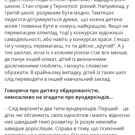
школи. Стан справ у Тернополі різний. Наприклад, у
третій школі розумним бути модно. Тамтешні
педагоги дотримуються думки, що кожна дитина
може і повинна бути в чомусь найкращою. Якщо не
переможцем олімпіад, тоді у конкурсах художньої
самодіяльності, або навіть у конкурсах краси. І якщо
ти у чомусь перемагаєш, то ти дійсно „крутий”. А у
тих школах, хоча їх з кожним роком стає все менше,
де панує інший клімат, дітей із визначними
досягненнями гноблять, і можуть словесно
ображати. В крайньому випадку, дітей із таких шкіл
слід переводити в інший навчальний заклад.
Говорячи про дитячу обдарованістю,
неможливо не згадати про вундеркіндів…
- Слід вирізняти два типи вундеркіндів. Перший - це
діти, які обганяють своїх однолітків і мають відносно
них швидший темп розвитку. Їх розум немовби
швидше дорослішає. Справа в тому, що психічний
розвиток не є рівномірним. Одного року мозок,