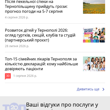
Після пекельної спеки на
Тернопільщину прийдуть грози:
прогноз погоди на 5-7 серпня
4 серпня 2026 р.
Розвиток дітей у Тернополі 2026:
огляд гуртків, секцій, клубів та студій
(партнерський проєкт)
28 липня 2026 р.
Топ-15 сімейних лікарів Тернополя за
кількістю декларацій: кому найбільше
довіряють пацієнти
30
1 серпня 2026 р.
keyboard_arrow_right
Дивитись ще
Ваші відгуки про послуги у