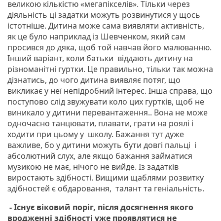
великою кількістю «мегапікселів». Тільки через
діяльність ці задатки можуть розвинутися у щось
істотніше. Дитина може сама виявляти активність,
як це було наприклад із Шевченком, який сам
просився до дяка, щоб той навчав його малюванню.
Інший варіант, коли батьки віддають дитину на
різноманітні гуртки. Це правильно, тільки так можна
дізнатись, до чого дитина виявляє потяг, що
викликає у неї непідробний інтерес. Інша справа, що
поступово слід звужувати коло цих гуртків, щоб не
виникало у дитини перевантаження.. Вона не може
одночасно танцювати, плавати, грати на роялі і
ходити при цьому у школу. Бажання тут дуже
важливе, бо у дитини можуть бути довгі пальці і
абсолютний слух, але якщо бажання займатися
музикою не має, нічого не вийде. Із задатків
виростають здібності. Вищими щаблями розвитку
здібностей є обдаровання, талант та геніальність.
- Існує віковий поріг, після досягнення якого
вродженні здібності уже проявлятися не