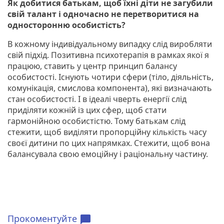
Як добитися батькам, щоб їхні діти не загубили
свій талант і одночасно не перетворитися на
односторонню особистість?
В кожному індивідуальному випадку слід виробляти
свій підхід. Позитивна психотерапія в рамках якої я
працюю, ставить у центр принцип балансу
особистості. Існують чотири сфери (тіло, діяльність,
комунікація, смислова компонента), які визначають
стан особистості. І в ідеалі чверть енергії слід
приділяти кожній із цих сфер, щоб стати
гармонійною особистістю. Тому батькам слід
стежити, щоб виділяти пропорційну кількість часу
своєї дитини по цих напрямках. Стежити, щоб вона
балансувала свою емоційну і раціональну частину.
Прокоментуйте
chat_bubble