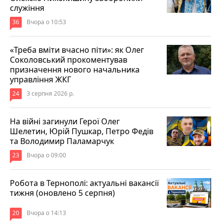
служіння
36
Вчора о 10:53
«Треба вміти вчасно піти»: як Олег
Соколовський прокоментував
призначення нового начальника
управління ЖКГ
24
3 серпня 2026 р.
На війні загинули Герої Олег
Шелетин, Юрій Пушкар, Петро Федів
та Володимир Паламарчук
23
Вчора о 09:00
Робота в Тернополі: актуальні вакансії
тижня (оновлено 5 серпня)
20
Вчора о 14:13