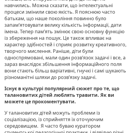
навчились. Можна сказати, що інтелектуальні
процеси змінили свою якість. Я пояснюю часто
батькам, що наше покоління повинно було
запам’ятовувати велику кількість інформації, дати
імена. Тепер пам’ять змінює свою основну функцію
із збереження на пошук. Це також впливає на
характер здібностей і сприяє розвитку креативного,
творчого мислення. Раніше, діти були
односпрямовані, мали один розв’язок задачі і все, а
зараз внаслідок збільшення інформаційного поля
вони стають більш варіативні, гнучкі і самі шукають
різноманітні шляхи до розв’язку задачі.
Існує в культурі популярний сюжет про те, що
талановитих дітей люблять травити. Як ви
можете це прокоментувати.
У талановитих дітей можуть проблеми із
соціалізацією, із сприйняття їх оточуючим
середовищем. Я часто буваю куратором
студентської педагогічної практики, і відвідую різні