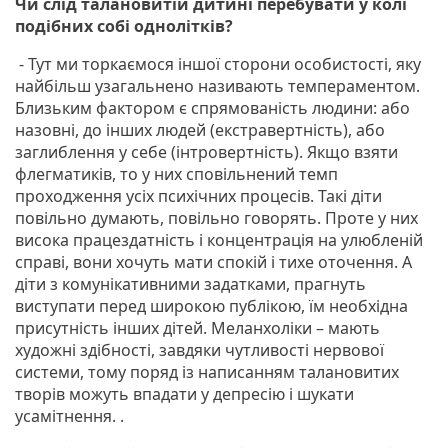
Чи слід талановитій дитині перебувати у колі
подібних собі однолітків?
- Тут ми торкаємося іншої сторони особистості, яку
найбільш узагальнено називають темпераментом.
Близьким фактором є спрямованість людини: або
назовні, до інших людей (екстравертність), або
заглиблення у себе (інтровертність). Якщо взяти
флегматиків, то у них сповільнений темп
проходження усіх психічних процесів. Такі діти
повільно думають, повільно говорять. Проте у них
висока працездатність і концентрація на улюбленій
справі, вони хочуть мати спокій і тихе оточення. А
діти з комунікативними задатками, прагнуть
виступати перед широкою публікою, їм необхідна
присутність інших дітей. Меланхоліки – мають
художні здібності, завдяки чутливості нервової
системи, тому поряд із написанням талановитих
творів можуть впадати у депресію і шукати
усамітнення. .