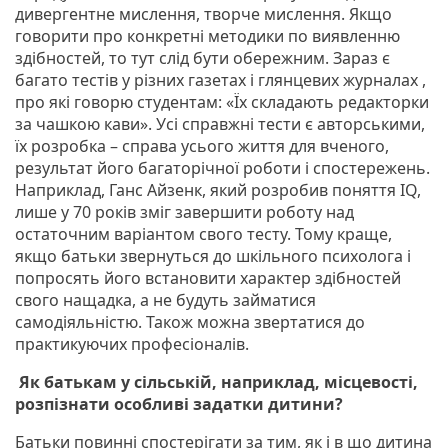
дивергентне мислення, творче мислення. Якщо
говорити про конкретні методики по виявленню
здібностей, то тут слід бути обережним. Зараз є
багато тестів у різних газетах і глянцевих журналах ,
про які говорю студентам: «Їх складають редакторки
за чашкою кави». Усі справжні тести є авторськими,
їх розробка – справа усього життя для вченого,
результат його багаторічної роботи і спостережень.
Наприклад, Ганс Айзенк, який розробив поняття IQ,
лише у 70 років зміг завершити роботу над
остаточним варіантом свого тесту. Тому краще,
якщо батьки звернуться до шкільного психолога і
попросять його встановити характер здібностей
свого нащадка, а не будуть займатися
самодіяльністю. Також можна звертатися до
практикуючих професіоналів.
Як батькам у сільській, наприклад, місцевості,
розпізнати особливі задатки дитини?
Батьки повинні спостерігати за тим, як і в що дитина