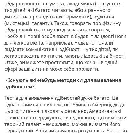
обдарованості: розумова, академічна (стосується
тих дітей, які багато читають, або з раннього
дитинства проводять експерименти), художня
(мистецькі таланти). Також говорять про фізичну
обдарованість, тому що для занять спортом,
необхідні певні особливості в будові тіла (довгі ноги
для легкоатлетів, наприклад). Недавно почали
виділяти комунікативні здібності - у тих дітей, які
легко заводять контакти, мають лідерські здібності.
Отже, ви можете простежити, що хоча б в одній
сфері ваша дитина може себе проявити.
- Існують які-небудь методики для виявлення
здібностей?
Тестів для виявлення здібностей дуже багато. Це
одна з наймодніших тем, особливо в Америці, де до
цього питання підходять ретельно. Американські
психологи стверджують, серед іншого, що виміряти
творчий талант неможливо, можна вивчати його
передумови. Вони визначають розумові здібності як