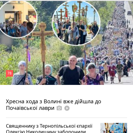
78
4 серпня 2026 р.
Хресна хода з Волині вже дійшла до
Почаївської лаври
photo_camera
play_circle_filled
Священнику з Тернопільської єпархії
Олексію Николишину заборонили