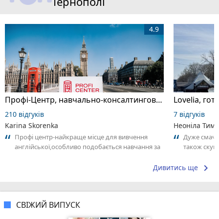
Тернополі
4.9
Профі-Центр, навчально-консалтингова компанія
Lovelia, го
210 відгуків
7 відгуків
Karina Skorenka
Неоніла Тимч
Профі центр-найкраще місце для вивчення
Дуже смачна
англійської,особливо подобається навчання за
також скумб
методом калана,викладачі дуже милі...
приємним а
keyboard_arrow_right
Дивитись ще
СВІЖИЙ ВИПУСК