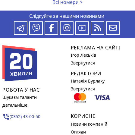
Всі номери >
Слідкуйте за нашими новинами
РЕКЛАМА НА САЙТІ
Ігор Леськів
Звернутися
РЕДАКТОРИ
Наталія Бурлаку
Звернутися
РОБОТА У НАС
Шукаєм таланти
Детальніше
КОРИСНЕ
phone_in_talk
(0352) 43-00-50
Новини компаній
Огляди