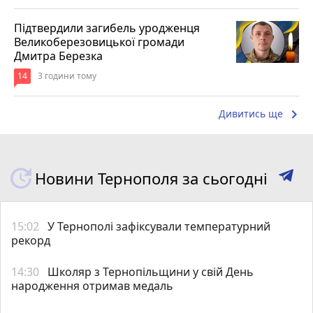
Підтвердили загибель уродженця
Великоберезовицької громади
Дмитра Березка
14
3 години тому
keyboard_arrow_right
Дивитись ще
Новини Тернополя за сьогодні
15:02
У Тернополі зафіксували температурний
рекорд
14:30
Школяр з Тернопільщини у свій День
народження отримав медаль