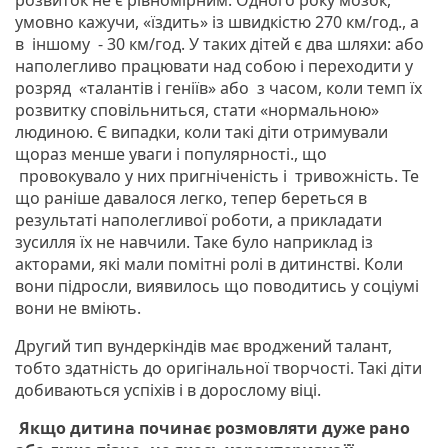
умовно кажучи, «їздить» із швидкістю 270 км/год., а
в іншому - 30 км/год. У таких дітей є два шляхи: або
наполегливо працювати над собою і переходити у
розряд «талантів і геніїв» або з часом, коли темп їх
розвитку сповільниться, стати «нормальною»
людиною. Є випадки, коли такі діти отримували
щораз менше уваги і популярності., що
провокувало у них пригніченість і тривожність. Те
що раніше давалося легко, тепер береться в
результаті наполегливої роботи, а прикладати
зусилля їх не навчили. Таке було наприклад із
акторами, які мали помітні ролі в дитинстві. Коли
вони підросли, виявилось що поводитись у соціумі
вони не вміють.
Другий тип вундеркіндів має вроджений талант,
тобто здатність до оригінальної творчості. Такі діти
добиваються успіхів і в дорослому віці.
Якщо дитина починає розмовляти дуже рано