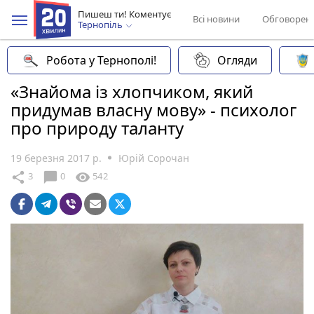
Пишеш ти! Коментує
Всі новини
Обговорен
Тернопіль
Робота у Тернополі!
Огляди
«Знайома із хлопчиком, який
придумав власну мову» - психолог
про природу таланту
19 березня 2017 р.
Юрій Сорочан
chat_bubble
share
visibility
3
0
542