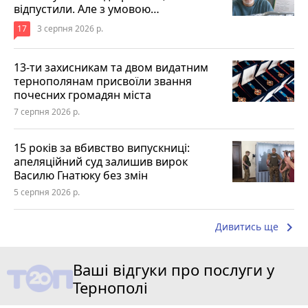
відпустили. Але з умовою…
17
3 серпня 2026 р.
13-ти захисникам та двом видатним
тернополянам присвоїли звання
почесних громадян міста
7 серпня 2026 р.
15 років за вбивство випускниці:
апеляційний суд залишив вирок
Василю Гнатюку без змін
5 серпня 2026 р.
keyboard_arrow_right
Дивитись ще
Ваші відгуки про послуги у
Тернополі