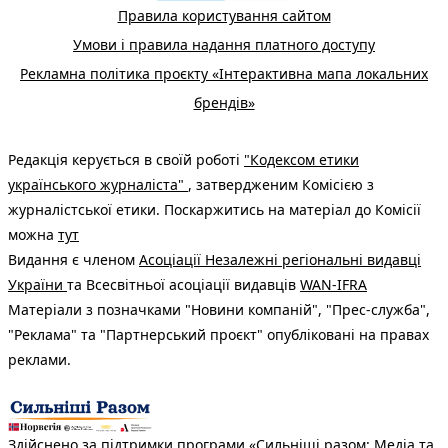
Правила користування сайтом
Умови і правила надання платного доступу
Рекламна політика проєкту «Інтерактивна мапа локальних
брендів»
Редакція керується в своїй роботі
"Кодексом етики
українського журналіста"
, затвердженим Комісією з
журналістської етики. Поскаржитись на матеріал до Комісії
можна
тут
Видання є членом
Асоціації Незалежні регіональні видавці
України
та Всесвітньої асоціації видавців
WAN-IFRA
Матеріали з позначками "Новини компаній", "Прес-служба",
"Реклама" та "Партнерський проєкт" опубліковані на правах
реклами.
Здійснено за підтримки програми «Сильніші разом: Медіа та