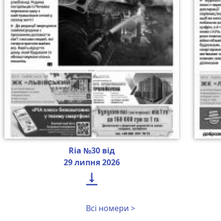
Ria №30 від
29 липня 2026

Всі номери >