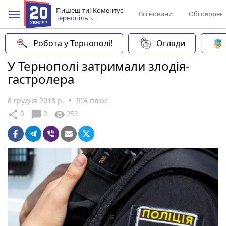
Пишеш ти! Коментує
Всі новини
Обговорен
Тернопіль
Робота у Тернополі!
Огляди
У Тернополі затримали злодія-
гастролера
8 грудня 2018 р.
RIA плюс
chat_bubble
share
visibility
0
0
253