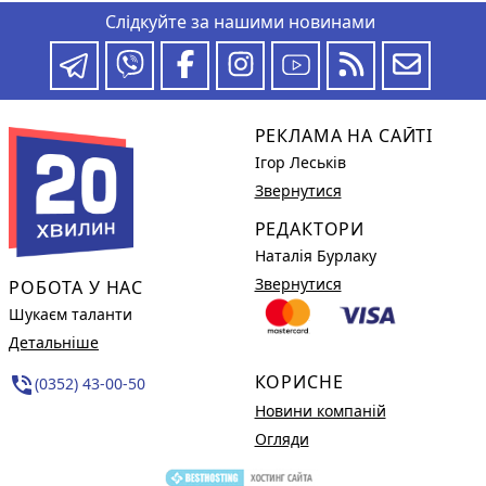
Слідкуйте за нашими новинами
РЕКЛАМА НА САЙТІ
Ігор Леськів
Звернутися
РЕДАКТОРИ
Наталія Бурлаку
Звернутися
РОБОТА У НАС
Шукаєм таланти
Детальніше
КОРИСНЕ
phone_in_talk
(0352) 43-00-50
Новини компаній
Огляди