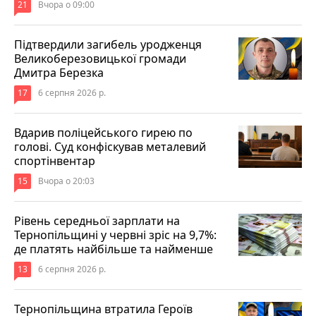
21
Вчора о 09:00
Підтвердили загибель уродженця
Великоберезовицької громади
Дмитра Березка
17
6 серпня 2026 р.
Вдарив поліцейського гирею по
голові. Суд конфіскував металевий
спортінвентар
15
Вчора о 20:03
Рівень середньої зарплати на
Тернопільщині у червні зріс на 9,7%:
де платять найбільше та найменше
13
6 серпня 2026 р.
Тернопільщина втратила Героїв