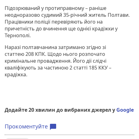
Підозрюваний у протиправному – раніше
неодноразово судимий 35-річний житель Полтави.
Працівники поліції перевіряють його на
причетність до вчинення ще однієї крадіжки у
Тернополі.
Наразі полтавчанина затримано згідно зі
статтею 208 КПК. Щодо нього розпочато
кримінальне провадження. Його дії слідчі
кваліфікують за частиною 2 статті 185 ККУ –
крадіжка.
Додайте 20 хвилин до вибраних джерел у
Google
Прокоментуйте
chat_bubble