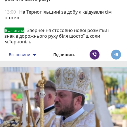
13:00
На Тернопільщині за добу ліквідували сім
пожеж
Звернення стосовно нової розмітки і
Від читача
знаків дорожнього руху біля шостої школи
м.Тернопіль.
Всі новини
Підпишись