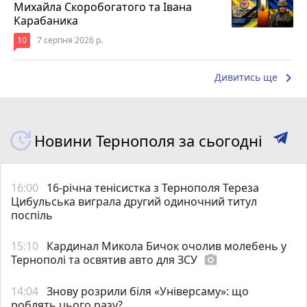
Михайла Скоробогатого та Івана
Карабаника
10
7 серпня 2026 р.
keyboard_arrow_right
Дивитись ще
Новини Тернополя за сьогодні
16:00
16-річна тенісистка з Тернополя Тереза
Цибульська виграла другий одиночний титул
поспіль
15:10
Кардинал Микола Бичок очолив молебень у
Тернополі та освятив авто для ЗСУ
photo_camera
14:04
Знову розрили біля «Універсаму»: що
роблять цього разу?