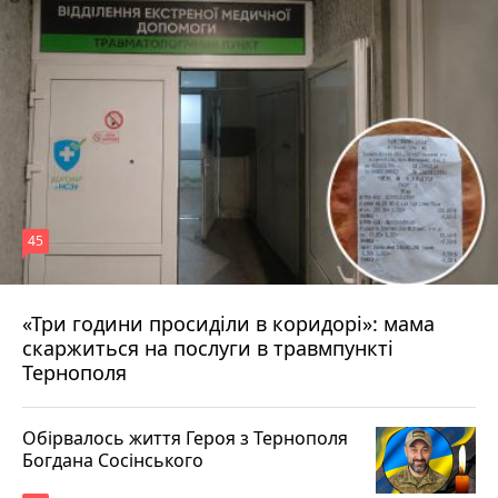
45
«Три години просиділи в коридорі»: мама
Вчора о 13:05
скаржиться на послуги в травмпункті
Тернополя
Обірвалось життя Героя з Тернополя
Богдана Сосінського