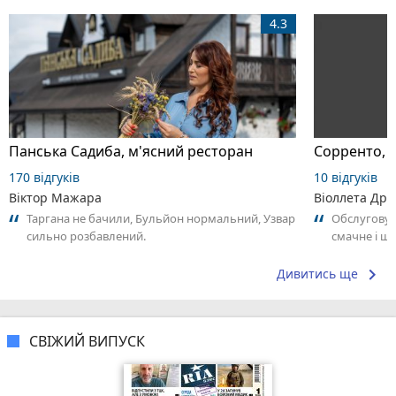
4.3
Панська Садиба, м'ясний ресторан
Сорренто, п
170 відгуків
10 відгуків
Віктор Мажара
Віоллета Дро
Таргана не бачили, Бульйон нормальний, Узвар
Обслуговув
сильно розбавлений.
смачне і ш
затишна. Хо
keyboard_arrow_right
Дивитись ще
СВІЖИЙ ВИПУСК