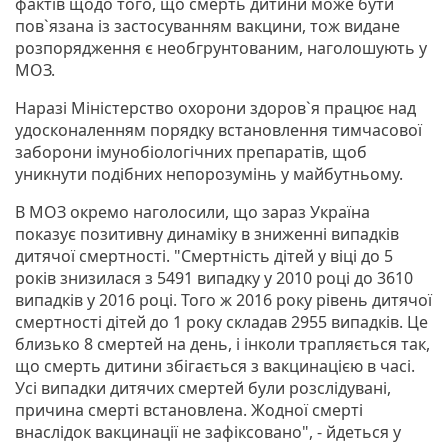
фактів щодо того, що смерть дитини може бути
пов`язана із застосуванням вакцини, тож видане
розпорядження є необгрунтованим, наголошують у
МОЗ.
Наразі Міністерство охорони здоров`я працює над
удосконаленням порядку встановлення тимчасової
заборони імунобіологічних препаратів, щоб
уникнути подібних непорозумінь у майбутньому.
В МОЗ окремо наголосили, що зараз Україна
показує позитивну динаміку в зниженні випадків
дитячої смертності. "Смертність дітей у віці до 5
років знизилася з 5491 випадку у 2010 році до 3610
випадків у 2016 році. Того ж 2016 року рівень дитячої
смертності дітей до 1 року складав 2955 випадків. Це
близько 8 смертей на день, і інколи трапляється так,
що смерть дитини збігається з вакцинацією в часі.
Усі випадки дитячих смертей були розслідувані,
причина смерті встановлена. Жодної смерті
внаслідок вакцинації не зафіксовано", - йдеться у