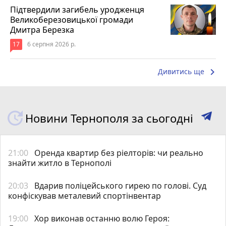
Підтвердили загибель уродженця
Великоберезовицької громади
Дмитра Березка
17
6 серпня 2026 р.
keyboard_arrow_right
Дивитись ще
Новини Тернополя за сьогодні
21:00
Оренда квартир без ріелторів: чи реально
знайти житло в Тернополі
20:03
Вдарив поліцейського гирею по голові. Суд
конфіскував металевий спортінвентар
19:00
Хор виконав останню волю Героя: