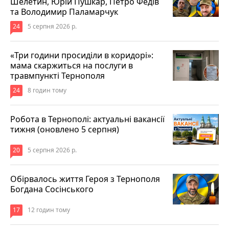
Шелетин, Юрій Пушкар, Петро Федів
та Володимир Паламарчук
24
5 серпня 2026 р.
«Три години просиділи в коридорі»:
мама скаржиться на послуги в
травмпункті Тернополя
24
8 годин тому
Робота в Тернополі: актуальні вакансії
тижня (оновлено 5 серпня)
20
5 серпня 2026 р.
Обірвалось життя Героя з Тернополя
Богдана Сосінського
17
12 годин тому