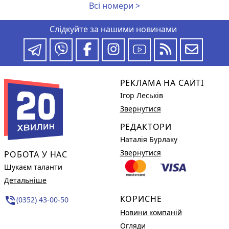
Всі номери >
Слідкуйте за нашими новинами
РЕКЛАМА НА САЙТІ
Ігор Леськів
Звернутися
РЕДАКТОРИ
Наталія Бурлаку
Звернутися
РОБОТА У НАС
Шукаєм таланти
Детальніше
КОРИСНЕ
phone_in_talk
(0352) 43-00-50
Новини компаній
Огляди