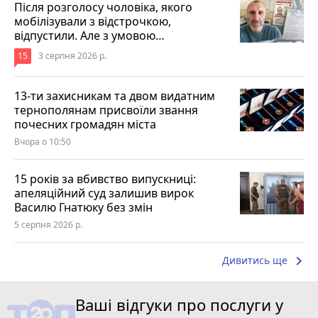
Після розголосу чоловіка, якого
мобілізували з відстрочкою,
відпустили. Але з умовою…
15
3 серпня 2026 р.
13-ти захисникам та двом видатним
тернополянам присвоїли звання
почесних громадян міста
Вчора о 10:50
15 років за вбивство випускниці:
апеляційний суд залишив вирок
Василю Гнатюку без змін
5 серпня 2026 р.
keyboard_arrow_right
Дивитись ще
Ваші відгуки про послуги у