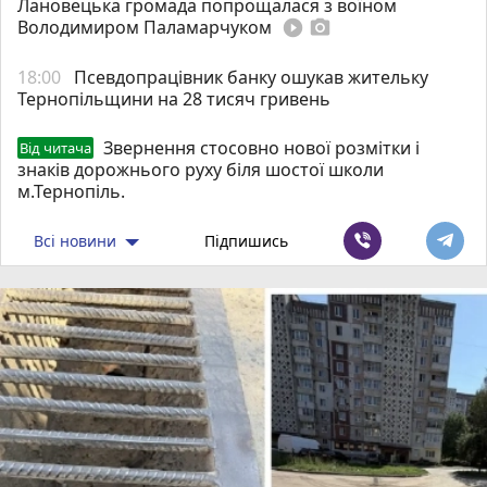
Лановецька громада попрощалася з воїном
Володимиром Паламарчуком
play_circle_filled
photo_camera
18:00
Псевдопрацівник банку ошукав жительку
Тернопільщини на 28 тисяч гривень
Звернення стосовно нової розмітки і
Від читача
знаків дорожнього руху біля шостої школи
м.Тернопіль.
Всі новини
Підпишись