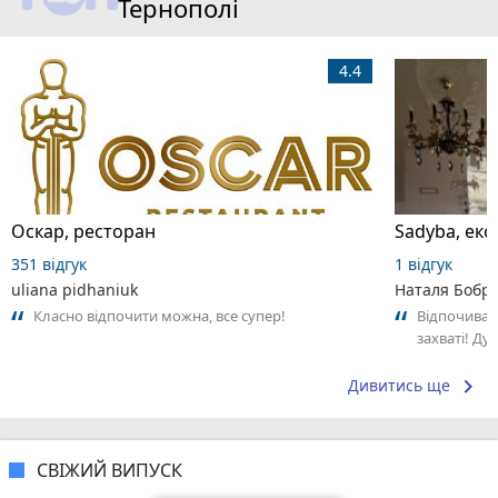
Тернополі
4.4
Оскар, ресторан
Sadyba, еко
351 відгук
1 відгук
uliana pidhaniuk
Наталя Бобр
Класно відпочити можна, все супер!
Відпочивала
захваті! Ду
дровах та ч
бджолина..
keyboard_arrow_right
Дивитись ще
СВІЖИЙ ВИПУСК