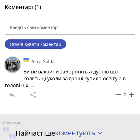
Коментарі (1)
Опублікувати коментар
Petro Golda
Ви не вакцини забороніть а дурнів що
колять ці уколи за гроші купило освіту а в
голові ніх......
reply
share
remove
add
0
коментують
Найчастіше