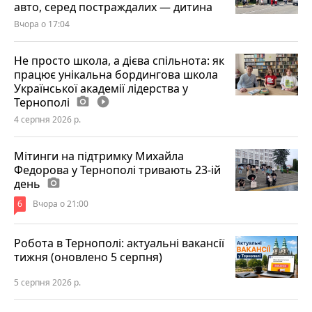
авто, серед постраждалих — дитина
Вчора о 17:04
Не просто школа, а дієва спільнота: як
працює унікальна бордингова школа
Української академії лідерства у
Тернополі
photo_camera
play_circle_filled
4 серпня 2026 р.
Мітинги на підтримку Михайла
Федорова у Тернополі тривають 23-ій
день
photo_camera
6
Вчора о 21:00
Робота в Тернополі: актуальні вакансії
тижня (оновлено 5 серпня)
5 серпня 2026 р.