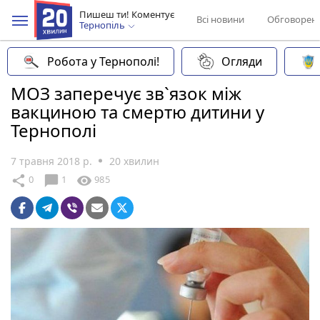
Пишеш ти! Коментує
Всі новини
Обговорен
Тернопіль
Робота у Тернополі!
Огляди
МОЗ заперечує зв`язок між
вакциною та смертю дитини у
Тернополі
7 травня 2018 р.
20 хвилин
chat_bubble
share
visibility
0
1
985