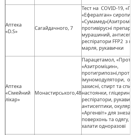
Тест на COVID-19, «Па
«Ефералган» сиропи,
«Сумамед»(Азитроміци
Аптека
Сагайдачного, 7
противірусні препарат
«D.S»
мурашиний, антисепти
респіратори FFP2 з к
марля, рукавички
Парацетамол, «Проте
«Азитроміцин»,
протигрипозні,противі
імуномодулятори, ок
Аптека
захисні, спирт та спир
«Сімейний
Монастирського,48
настоянки, гліцерин, 
лікар»
респіратори, рукавичк
антисептики, окуляри 
«Аргенвіт» для знеза
поверхонь та одягу, ш
халати одноразові