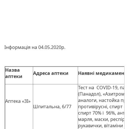
Інформація на 04.05.2020р.
Назва
Адреса аптеки
Наявні медикамент
аптеки
Тест на COVID-19, па
(Панадол), «Азитроміц
аналоги, настойка про
Аптека «ЗІ»
Шпитальна, 6/77
противірусні, спирт е
спирт 70% і 96%, анти
марля, маски, респіра
рукавички, вітаміни