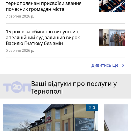
тернополянам присвоїли звання
почесних громадян міста
7 серпня 2026 р.
15 років за вбивство випускниці:
апеляційний суд залишив вирок
Василю Гнатюку без змін
5 серпня 2026 р.
keyboard_arrow_right
Дивитись ще
Ваші відгуки про послуги у
Тернополі
5.0