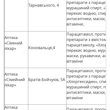
препарати з парацет
Тарнавського, 4
мурашиний спирт, «Хл
перекис водню, спирт 
антисептики, маски, р
вітаміни,
Парацетамол, противі
Аптека
препарати з вмістом
«Сімений
парацетамолу, «Хлорг
Коновальця,4
лікар»
перекис водню, мураш
маски, рукавички, ант
вітаміни
Парацетамол, противі
Аптека
препарати з парацет
«Сімейний
Братів Бойчуків, 5А
«Хлоргексидин», спирт
лікар»
мурашиний спирт, пер
антисептики, маски, р
вітаміни
Аптека
Парацетамол, противі