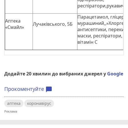
респіратори,рукавички
Парацетамол, гліцери
Аптека
мурашиний,,»Хлоргекс
Лучаківського, 5Б
«Смайл»
антисептики, перекис
маски, респіратори, р
вітамін С
Додайте 20 хвилин до вибраних джерел у
Google
Прокоментуйте
chat_bubble
аптека
коронавірус