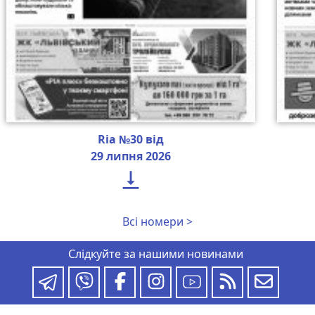
Ria №30 від
29 липня 2026

Всі номери >
Слідкуйте за нашими новинами