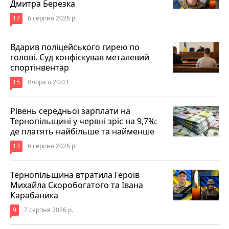
Дмитра Березка
17
6 серпня 2026 р.
Вдарив поліцейського гирею по
голові. Суд конфіскував металевий
спортінвентар
15
Вчора о 20:03
Рівень середньої зарплати на
Тернопільщині у червні зріс на 9,7%:
де платять найбільше та найменше
13
6 серпня 2026 р.
Тернопільщина втратила Героїв
Михайла Скоробогатого та Івана
Карабаника
9
7 серпня 2026 р.