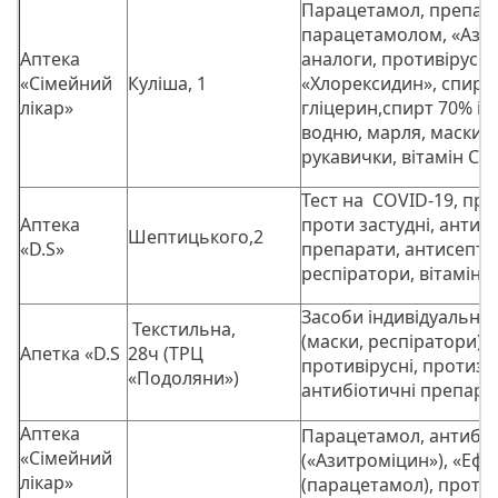
Парацетамол, препара
парацетамолом, «Азит
Аптека
аналоги, противірусні
«Сімейний
Куліша, 1
«Хлорексидин», спирт
лікар»
гліцерин,спирт 70% і 
водню, марля, маски,
рукавички, вітамін С
Тест на COVID-19, про
Аптека
проти застудні, антиб
Шептицького,2
«D.S»
препарати, антисептик
респіратори, вітаміни
Засоби індивідуальног
Текстильна,
(маски, респіратори),
Апетка «D.S
28ч (ТРЦ
противірусні, протиза
«Подоляни»)
антибіотичні препарат
Аптека
Парацетамол, антибіо
«Сімейний
(«Азитроміцин»), «Ефе
лікар»
(парацетамол), против