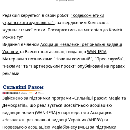
Редакція керується в своїй роботі
"Кодексом етики
українського журналіста"
, затвердженим Комісією з
журналістської етики. Поскаржитись на матеріал до Комісії
можна
тут
Видання є членом
Асоціації Незалежні регіональні видавці
України
та Всесвітньої асоціації видавців
WAN-IFRA
Матеріали з позначками "Новини компаній", "Прес-служба",
"Реклама" та "Партнерський проєкт" опубліковані на правах
реклами.
Здійснено за підтримки програми «Сильніші разом: Медіа та
Демократія», що реалізується Всесвітньою асоціацією
видавців новин (WAN-IFRA) у партнерстві з Асоціацією
«Незалежні регіональні видавці України» (АНРВУ) та
Норвезькою асоціацією медіабізнесу (MBL) за підтримки