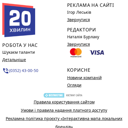
РЕКЛАМА НА САЙТІ
Ігор Леськів
Звернутися
РЕДАКТОРИ
Наталія Бурлаку
Звернутися
РОБОТА У НАС
Шукаєм таланти
Детальніше
КОРИСНЕ
phone_in_talk
(0352) 43-00-50
Новини компаній
Огляди
Правила користування сайтом
Умови і правила надання платного доступу
Рекламна політика проєкту «Інтерактивна мапа локальних
брендів»