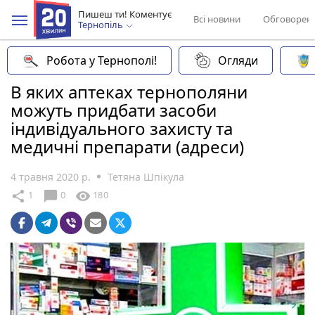
Пишеш ти! Коментує
Всі новини
Обговорен
Тернопіль
Робота у Тернополі!
Огляди
В яких аптеках тернополяни
можуть придбати засоби
індивідуального захисту та
медичні препарати (адреси)
4 травня 2020 р.
Тетяна Шпікула
chat_bubble
share
visibility
1
0
180