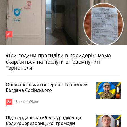
41
«Три години просиділи в коридорі»: мама
Вчора о 13:05
скаржиться на послуги в травмпункті
Тернополя
Обірвалось життя Героя з Тернополя
Богдана Сосінського
20
Вчора о 09:00
Підтвердили загибель уродженця
Великоберезовицької громади