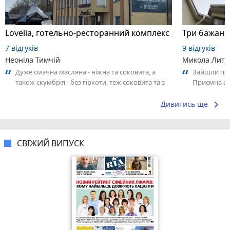
Lovelia, готельно-ресторанний комплекс
7 відгуків
9 відгуків
Неоніла Тимчій
Микола Литв
Дуже смачна масляна - ніжна та соковита, а
Зайшли поо
також скумбрія - без гіркоти, теж соковита та з
Приємна ат
приємним ароматом. Як поціновувач...
Замовлення
keyboard_arrow_right
Дивитись ще
СВІЖИЙ ВИПУСК