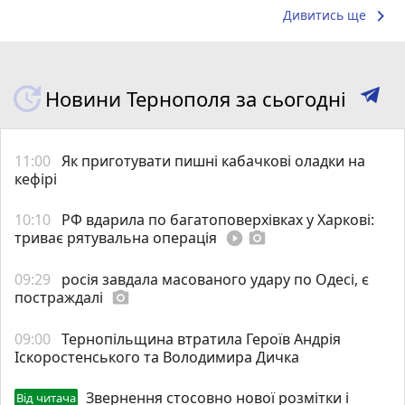
keyboard_arrow_right
Дивитись ще
Новини Тернополя за сьогодні
11:00
Як приготувати пишні кабачкові оладки на
кефірі
10:10
РФ вдарила по багатоповерхівках у Харкові:
триває рятувальна операція
play_circle_filled
photo_camera
09:29
росія завдала масованого удару по Одесі, є
постраждалі
photo_camera
09:00
Тернопільщина втратила Героїв Андрія
Іскоростенського та Володимира Дичка
Звернення стосовно нової розмітки і
Від читача