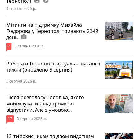
Тернополі
photo_camera
play_circle_filled
4 серпня 2026 р.
Мітинги на підтримку Михайла
Федорова у Тернополі тривають 23-ій
день
photo_camera
7
7 серпня 2026 р.
Робота в Тернополі: актуальні вакансії
тижня (оновлено 5 серпня)
5 серпня 2026 р.
Після розголосу чоловіка, якого
мобілізували з відстрочкою,
відпустили. Але з умовою…
17
3 серпня 2026 р.
13-ти захисникам та двом видатним