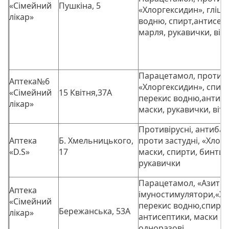
«Сімейний
Пушкіна, 5
«Хлоргексидин», гліце
лікар»
водню, спирт,антисеп
марля, рукавички, віта
Парацетамол, противі
Аптека№6
«Хлоргексидин», спирт
«Сімейний
15 Квітня,37А
перекис водню,антисе
лікар»
маски, рукавички, віта
Противірусні, антибак
Аптека
Б. Хмельницького,
проти застудні, «Хлор
«D.S»
17
маски, спирти, бинти,
рукавички
Парацетамол, «Азитро
Аптека
імуностимулятори,«Хл
«Сімейний
перекис водню,спирт, 
Бережанська, 53А
лікар»
антисептики, маски ма
одноразові,