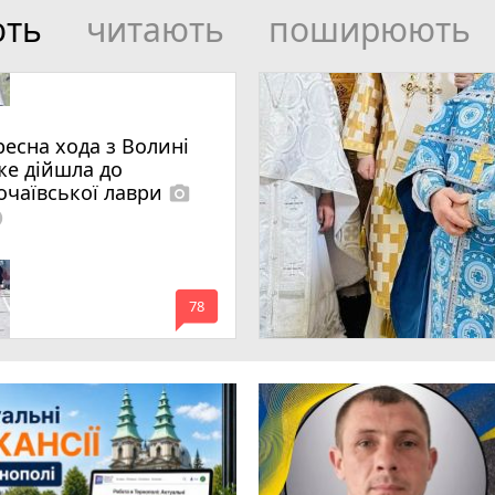
ють
читають
поширюють
ресна хода з Волині
же дійшла до
очаївської лаври
photo_camera
lled
mode_comment
78