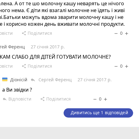
лена. А от те шо молочну кашу неварять це нічого
ого нема. Є діти які взагалі молочне не їдять і живі
і.Батьки можуть вдома зварити молочну кашу і не
е і корисно кожен день вживати молочні продукти.
овісти
Поділитися
0
share
remove
add
гей Ференц
27 січня 2017 р.
ЬКАМ СЛАБО ДЛЯ ДІТЕЙ ГОТУВАТИ МОЛОЧНЕ?
овісти
Поділитися
0
share
remove
add
Діонісій
Сергей Ференц
27 січня 2017 р.
reply
а Ви звідки ?
Відповісти
Поділитися
0
reply
share
remove
add
Дивитись ще 1 відповідей