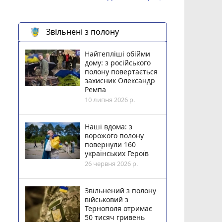
Звільнені з полону
Найтепліші обійми
дому: з російського
полону повертається
захисник Олександр
Ремпа
10 липня 2026 р.
Наші вдома: з
ворожого полону
повернули 160
українських Героїв
26 червня 2026 р.
Звільнений з полону
військовий з
Тернополя отримає
50 тисяч гривень