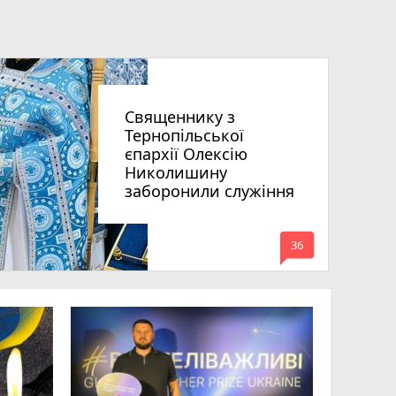
Священнику з
Тернопільської
єпархії Олексію
Николишину
заборонили служіння
mode_comment
36
На війні 
Шелетин,
Федів та