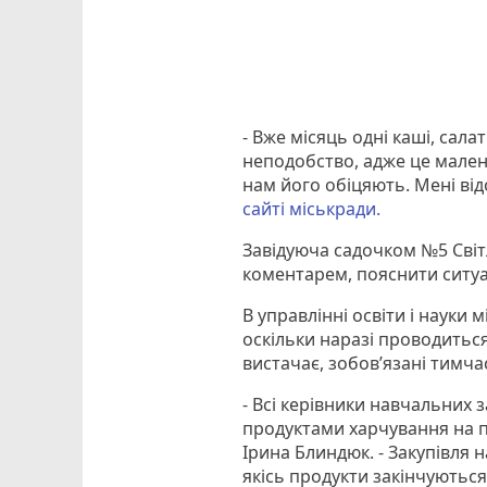
- Вже місяць одні каші, сала
неподобство, адже це малень
нам його обіцяють. Мені від
сайті міськради.
Завідуюча садочком №5 Світл
коментарем, пояснити ситуа
В управлінні освіти і науки
оскільки наразі проводиться 
вистачає, зобов’язані тимча
- Всі керівники навчальних 
продуктами харчування на пе
Ірина Блиндюк. - Закупівля 
якісь продукти закінчуються,