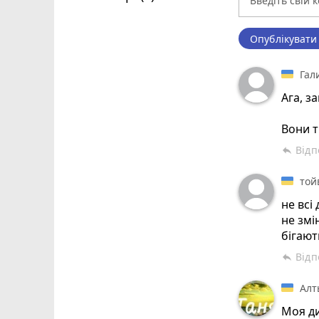
Опублікувати
Гал
Ага, з
Вони т
Відп
reply
той
не всі
не змі
бігают
Відп
reply
Алт
Моя ди