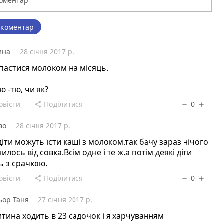
 коментар
ина
28 січня 2017 р.
апастися молоком на місяць.
ю -тю, чи як?
овісти
Поділитися
0
share
remove
add
во
28 січня 2017 р.
 діти можуть їсти каші з молоком.так бачу зараз нічого
нилось від совка.Всім одне і те ж.а потім деякі діти
ь з срачкою.
овісти
Поділитися
0
share
remove
add
ьор Таня
27 січня 2017 р.
тина ходить в 23 садочок і я харчуванням