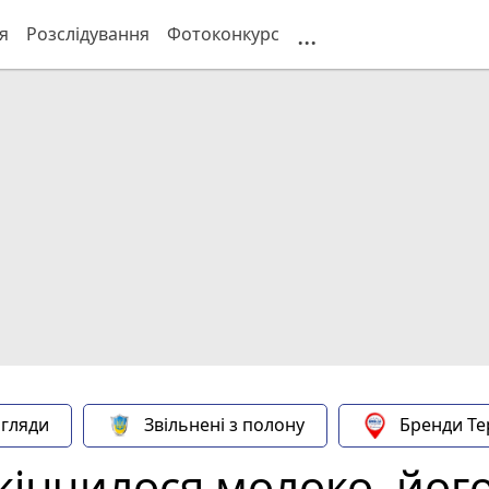
...
я
Розслідування
Фотоконкурс
гляди
Звільнені з полону
Бренди Те
акінчилося молоко, йог