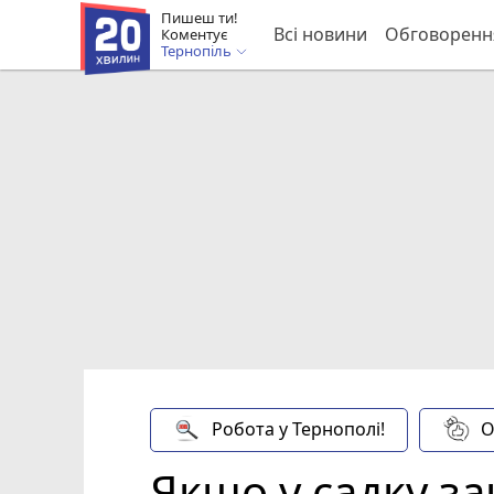
Пишеш ти!
Всі новини
Обговоренн
Коментує
Тернопіль
Робота у Тернополі!
О
Якщо у садку з