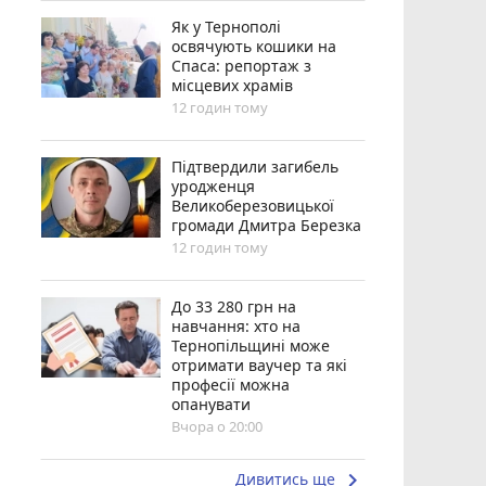
Як у Тернополі
освячують кошики на
Спаса: репортаж з
місцевих храмів
12 годин тому
Підтвердили загибель
уродженця
Великоберезовицької
громади Дмитра Березка
12 годин тому
До 33 280 грн на
навчання: хто на
Тернопільщині може
отримати ваучер та які
професії можна
опанувати
Вчора о 20:00
keyboard_arrow_right
Дивитись ще