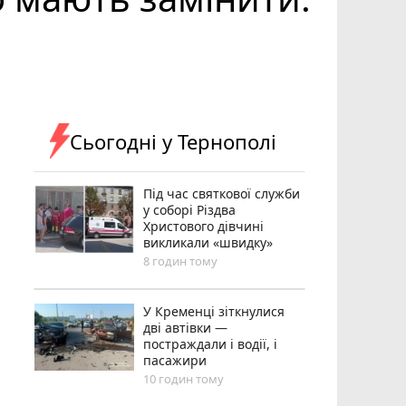
Сьогодні у Тернополі
Під час святкової служби
у соборі Різдва
Христового дівчині
викликали «швидку»
8 годин тому
У Кременці зіткнулися
дві автівки —
постраждали і водії, і
пасажири
10 годин тому