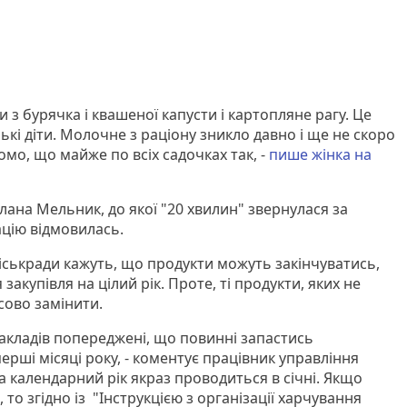
ти з бурячка і квашеної капусти і картопляне рагу. Це
кі діти. Молочне з раціону зникло давно і ще не скоро
омо, що майже по всіх садочках так, -
пише жінка на
ана Мельник, до якої "20 хвилин" звернулася за
цію відмовилась.
 міськради кажуть, що продукти можуть закінчуватись,
закупівля на цілий рік. Проте, ті продукти, яких не
сово замінити.
закладів попереджені, що повинні запастись
рші місяці року, - коментує працівник управління
на календарний рік якраз проводиться в січні. Якщо
 то згідно із "Інструкцією з організації харчування