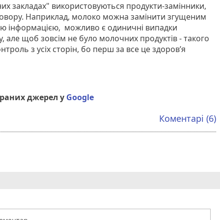
них закладах" використовуються продукти-замінники,
говору. Наприклад, молоко можна замінити згущеним
ію інформацією, можливо є одиничні випадки
, але щоб зовсім не було молочних продуктів - такого
троль з усіх сторін, бо перш за все це здоров’я
браних джерел у
Google
Коментарі (6)