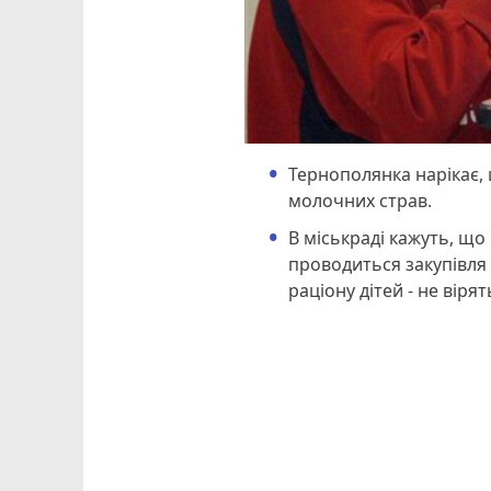
Тернополянка нарікає,
молочних страв.
В міськраді кажуть, що
проводиться закупівля 
раціону дітей - не вірят