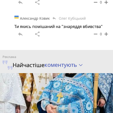
reply
share
remove
add
0
Александр Ковик
Олег Кубіцький
reply
Ти якись помішаний на "знаряддя вбивства"
reply
share
remove
add
0
коментують
Найчастіше