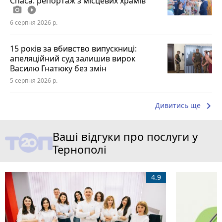
Спаса: репортаж з місцевих храмів
photo_camera
play_circle_filled
6 серпня 2026 р.
15 років за вбивство випускниці:
апеляційний суд залишив вирок
Василю Гнатюку без змін
5 серпня 2026 р.
keyboard_arrow_right
Дивитись ще
Ваші відгуки про послуги у
Тернополі
4.9