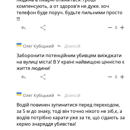
компенсують, а от здоров'я не дуже. хоч
телефон буде поруч. будьте пильними просто
!!!
reply
share
remove
add
0
Олег Кубіцький
Діонісій
reply
Заборонити потенційним убивцям виїжджати
на вулиці міста! В У країні найвищою цінністю є
життя людини!
reply
share
remove
add
0
Олег Кубіцький
Діонісій
reply
Водій повинен зупинитися перед переходом,
за 5 м до знаку, тоді він точно нікого не зіб,є, а
водіїв потрібно карати уже за те, що сідають за
кермо знаряддя убивства!