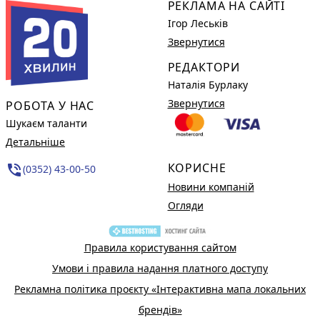
РЕКЛАМА НА САЙТІ
Ігор Леськів
Звернутися
РЕДАКТОРИ
Наталія Бурлаку
Звернутися
РОБОТА У НАС
Шукаєм таланти
Детальніше
КОРИСНЕ
phone_in_talk
(0352) 43-00-50
Новини компаній
Огляди
Правила користування сайтом
Умови і правила надання платного доступу
Рекламна політика проєкту «Інтерактивна мапа локальних
брендів»