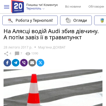
Пишеш ти! Коментує
Всі новини
Обговорен
Тернопіль
Робота у Тернополі!
Огляди
На Алясці водій Audi збив дівчину.
А потім завіз її в травмпункт
28 лютого 2017 р.
Мар'яна ДОХВАТ
chat_bubble
share
visibility
4
7
1390