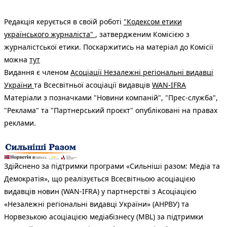
Редакція керується в своїй роботі
"Кодексом етики
українського журналіста"
, затвердженим Комісією з
журналістської етики. Поскаржитись на матеріал до Комісії
можна
тут
Видання є членом
Асоціації Незалежні регіональні видавці
України
та Всесвітньої асоціації видавців
WAN-IFRA
Матеріали з позначками "Новини компаній", "Прес-служба",
"Реклама" та "Партнерський проєкт" опубліковані на правах
реклами.
Здійснено за підтримки програми «Сильніші разом: Медіа та
Демократія», що реалізується Всесвітньою асоціацією
видавців новин (WAN-IFRA) у партнерстві з Асоціацією
«Незалежні регіональні видавці України» (АНРВУ) та
Норвезькою асоціацією медіабізнесу (MBL) за підтримки