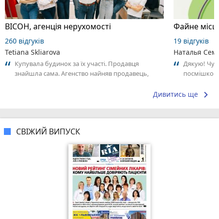
ВІСОН, агенція нерухомості
Файне місце
260 відгуків
19 відгуків
Tetiana Skliarova
Наталья Сем
Купувала будинок за їх участі. Продавця
Дякую! Чудо
знайшла сама. Агенство найняв продавець,
посмішкою.
тому ми домовились, що їх послуги він...
keyboard_arrow_right
Дивитись ще
СВІЖИЙ ВИПУСК