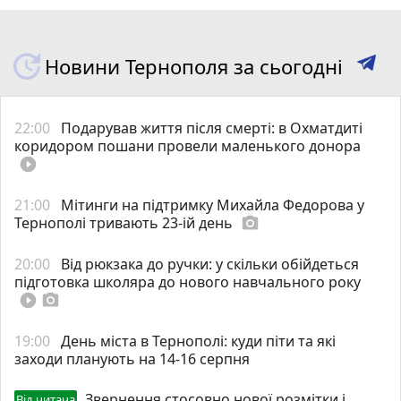
Новини Тернополя за сьогодні
22:00
Подарував життя після смерті: в Охматдиті
коридором пошани провели маленького донора
play_circle_filled
21:00
Мітинги на підтримку Михайла Федорова у
Тернополі тривають 23-ій день
photo_camera
20:00
Від рюкзака до ручки: у скільки обійдеться
підготовка школяра до нового навчального року
play_circle_filled
photo_camera
19:00
День міста в Тернополі: куди піти та які
заходи планують на 14-16 серпня
Звернення стосовно нової розмітки і
Від читача