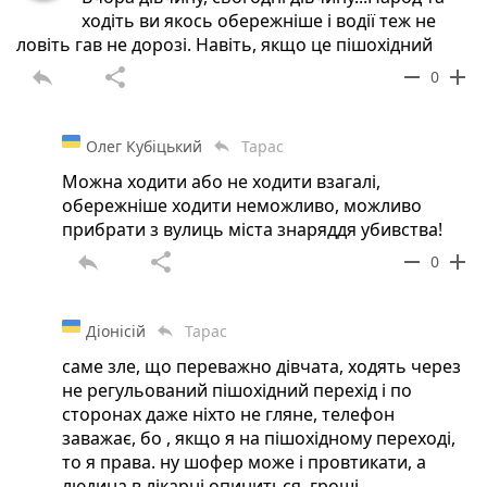
ходіть ви якось обережніше і водії теж не
ловіть гав не дорозі. Навіть, якщо це пішохідний
reply
share
remove
add
0
Олег Кубіцький
Тарас
reply
Можна ходити або не ходити взагалі,
обережніше ходити неможливо, можливо
прибрати з вулиць міста знаряддя убивства!
reply
share
remove
add
0
Діонісій
Тарас
reply
саме зле, що переважно дівчата, ходять через
не регульований пішохідний перехід і по
сторонах даже ніхто не гляне, телефон
заважає, бо , якщо я на пішохідному переході,
то я права. ну шофер може і провтикати, а
людина в лікарні опиниться. гроші