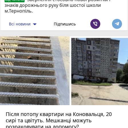
знаків дорожнього руху біля шостої школи
м.Тернопіль.
Всі новини
Підпишись
Після потопу квартири на Коновальця, 20
сирі та цвітуть. Мешканці можуть
розраховувати на допомогу?