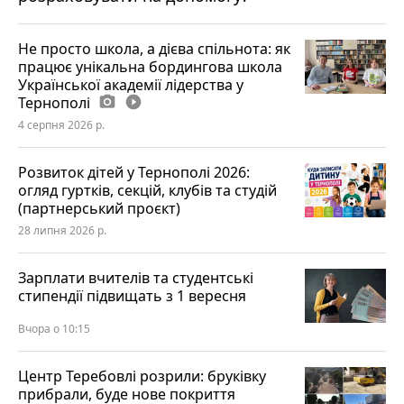
Не просто школа, а дієва спільнота: як
працює унікальна бордингова школа
Української академії лідерства у
Тернополі
photo_camera
play_circle_filled
4 серпня 2026 р.
Розвиток дітей у Тернополі 2026:
огляд гуртків, секцій, клубів та студій
(партнерський проєкт)
28 липня 2026 р.
Зарплати вчителів та студентські
стипендії підвищать з 1 вересня
Вчора о 10:15
Центр Теребовлі розрили: бруківку
прибрали, буде нове покриття