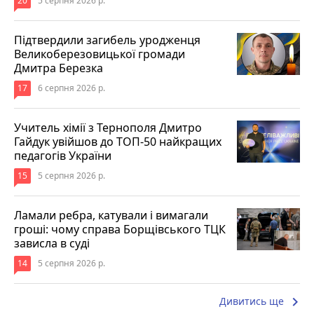
20
5 серпня 2026 р.
Підтвердили загибель уродженця
Великоберезовицької громади
Дмитра Березка
17
6 серпня 2026 р.
Учитель хімії з Тернополя Дмитро
Гайдук увійшов до ТОП-50 найкращих
педагогів України
15
5 серпня 2026 р.
Ламали ребра, катували і вимагали
гроші: чому справа Борщівського ТЦК
зависла в суді
14
5 серпня 2026 р.
keyboard_arrow_right
Дивитись ще