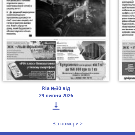
Ria №30 від
29 липня 2026

Всі номери >