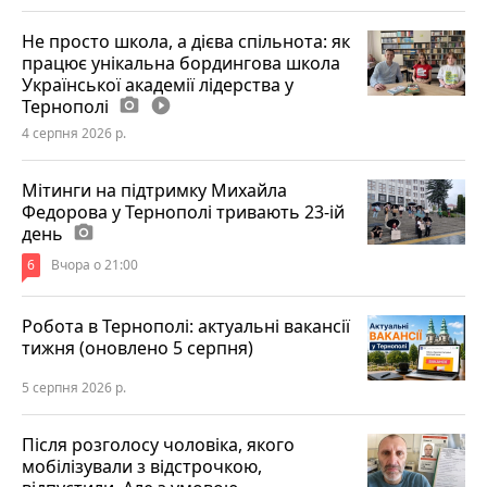
Не просто школа, а дієва спільнота: як
працює унікальна бордингова школа
Української академії лідерства у
Тернополі
photo_camera
play_circle_filled
4 серпня 2026 р.
Мітинги на підтримку Михайла
Федорова у Тернополі тривають 23-ій
день
photo_camera
6
Вчора о 21:00
Робота в Тернополі: актуальні вакансії
тижня (оновлено 5 серпня)
5 серпня 2026 р.
Після розголосу чоловіка, якого
мобілізували з відстрочкою,