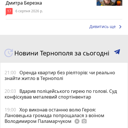
Дмитра Березка
17
6 серпня 2026 р.
keyboard_arrow_right
Дивитись ще
Новини Тернополя за сьогодні
21:00
Оренда квартир без ріелторів: чи реально
знайти житло в Тернополі
20:03
Вдарив поліцейського гирею по голові. Суд
конфіскував металевий спортінвентар
19:00
Хор виконав останню волю Героя:
Лановецька громада попрощалася з воїном
Володимиром Паламарчуком
play_circle_filled
photo_camera