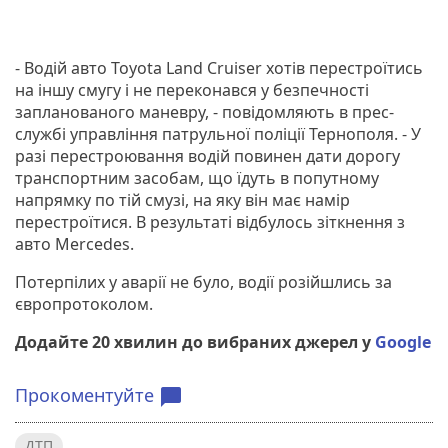
- Водій авто Toyota Land Cruiser хотів перестроїтись
на іншу смугу і не переконався у безпечності
запланованого маневру, - повідомляють в прес-
службі управління патрульної поліції Тернополя. - У
разі перестроювання водій повинен дати дорогу
транспортним засобам, що їдуть в попутному
напрямку по тій смузі, на яку він має намір
перестроїтися. В результаті відбулось зіткнення з
авто Mercedes.
Потерпілих у аварії не було, водії розійшлись за
європротоколом.
Додайте 20 хвилин до вибраних джерел у
Google
Прокоментуйте
chat_bubble
ДТП