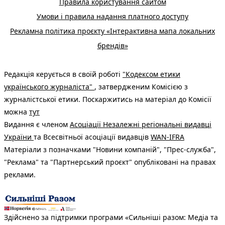
Правила користування сайтом
Умови і правила надання платного доступу
Рекламна політика проєкту «Інтерактивна мапа локальних
брендів»
Редакція керується в своїй роботі
"Кодексом етики
українського журналіста"
, затвердженим Комісією з
журналістської етики. Поскаржитись на матеріал до Комісії
можна
тут
Видання є членом
Асоціації Незалежні регіональні видавці
України
та Всесвітньої асоціації видавців
WAN-IFRA
Матеріали з позначками "Новини компаній", "Прес-служба",
"Реклама" та "Партнерський проєкт" опубліковані на правах
реклами.
Здійснено за підтримки програми «Сильніші разом: Медіа та