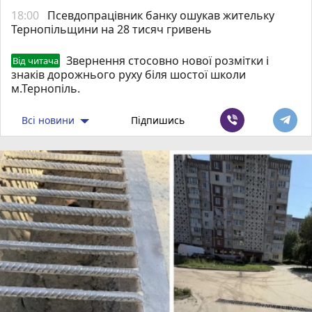
18:00
Псевдопрацівник банку ошукав жительку
Тернопільщини на 28 тисяч гривень
Звернення стосовно нової розмітки і
Від читача
знаків дорожнього руху біля шостої школи
м.Тернопіль.
Всі новини
Підпишись