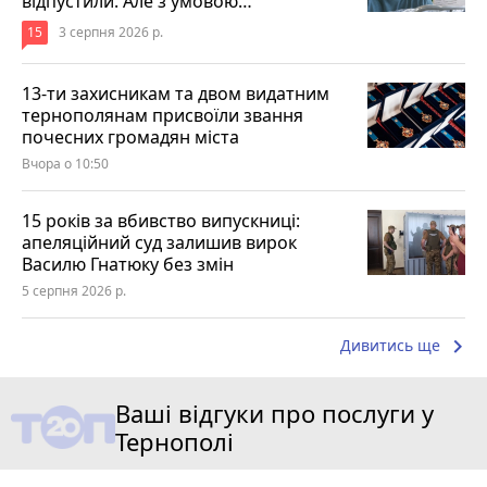
відпустили. Але з умовою…
15
3 серпня 2026 р.
13-ти захисникам та двом видатним
тернополянам присвоїли звання
почесних громадян міста
Вчора о 10:50
15 років за вбивство випускниці:
апеляційний суд залишив вирок
Василю Гнатюку без змін
5 серпня 2026 р.
keyboard_arrow_right
Дивитись ще
Ваші відгуки про послуги у
Тернополі