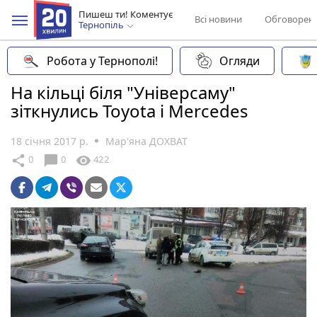
Пишеш ти! Коментує
Всі новини
Обговорен
Тернопіль
Робота у Тернополі!
Огляди
На кільці біля "Універсаму"
зіткнулись Toyota i Mercedes
18 січня 2017 р.
Мар'яна ДОХВАТ
chat_bubble
share
visibility
0
0
422