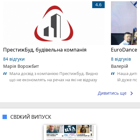
4.6
ПрестижБуд, будівельна компанія
EuroDance,
84 відгуки
8 відгуків
Марія Ворожбит
Валерій
Мала досвід з компанією Престижбуд. Видно
Наша дитина
що не економлять на речах на які не відразу
їй дуже под
звертаєш увагу. Роблять для людей....
час від час
keyboard_arrow_right
Дивитись ще
СВІЖИЙ ВИПУСК