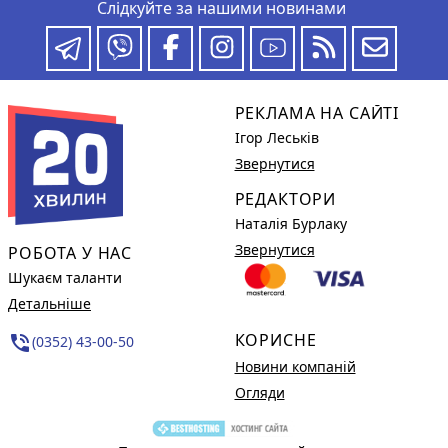
Слідкуйте за нашими новинами
РЕКЛАМА НА САЙТІ
Ігор Леськів
Звернутися
РЕДАКТОРИ
Наталія Бурлаку
Звернутися
РОБОТА У НАС
Шукаєм таланти
Детальніше
КОРИСНЕ
phone_in_talk
(0352) 43-00-50
Новини компаній
Огляди