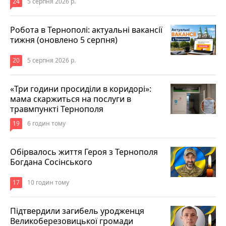
24
5 серпня 2026 р.
Робота в Тернополі: актуальні вакансії
тижня (оновлено 5 серпня)
20
5 серпня 2026 р.
«Три години просиділи в коридорі»:
мама скаржиться на послуги в
травмпункті Тернополя
19
6 годин тому
Обірвалось життя Героя з Тернополя
Богдана Сосінського
17
10 годин тому
Підтвердили загибель уродженця
Великоберезовицької громади