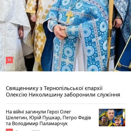
36
5 серпня 2026 р.
Священнику з Тернопільської єпархії
Олексію Николишину заборонили служіння
На війні загинули Герої Олег
Шелетин, Юрій Пушкар, Петро Федів
та Володимир Паламарчук