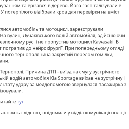
руванням та врізався в дерево. Його госпіталізували в
 У потерпілого відібрали кров для перевірки на вміст
нулися автомобіль та мотоцикл, зареєстрували
 На вулиці Лучаківського водій автомобіля, здійснюючи
езпечному русі і не пропустив мотоцикл Kawasaki. В
т потрапив до нейрохірургії. При попередньому огляді
річного тернополянина закритий перелом гомілки,
ани.
Тернополі. Причина ДТП - виїзд на смугу зустрічного
кій водій автомобіля Kia Sportage виїхав на зустрічну і
езультату удару за меддопомогою звернулася пасажирка з
лізовували.
читайте
тут
новить слідство, поідомили у відділ комунікації поліції