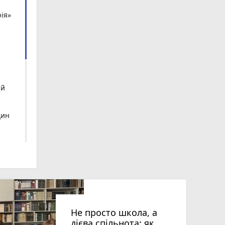
ія»
ий
дин
Не просто школа, а
дієва спільнота: як