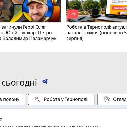
mode_comment
20
і загинули Герої Олег
Робота в Тернополі: актуал
н, Юрій Пушкар, Петро
вакансії тижня (оновлено 5
та Володимир Паламарчук
серпня)
 сьогодні
 з полону
Робота у Тернополі!
Огляд
х