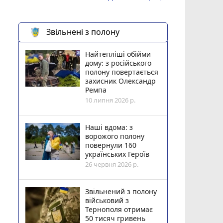
Звільнені з полону
Найтепліші обійми
дому: з російського
полону повертається
захисник Олександр
Ремпа
10 липня 2026 р.
Наші вдома: з
ворожого полону
повернули 160
українських Героїв
26 червня 2026 р.
Звільнений з полону
військовий з
Тернополя отримає
50 тисяч гривень