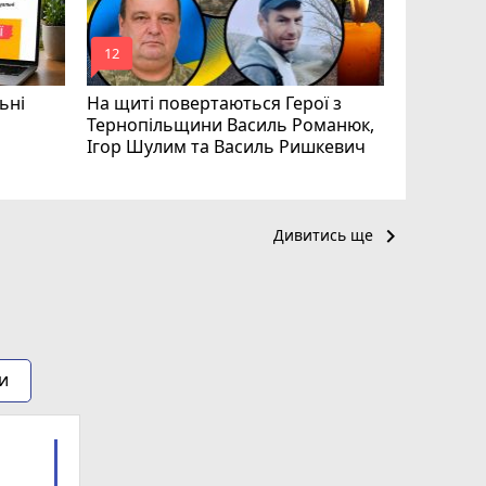
mode_comment
mode_comment
12
24
ьні
На щиті повертаються Герої з
Тернопільщини Василь Романюк,
Ігор Шулим та Василь Ришкевич
keyboard_arrow_right
Дивитись ще
и