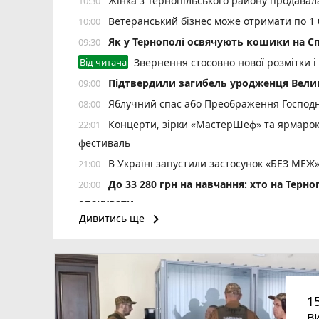
Жінка з Тернопільського району продавала
10:30
Ветеранський бізнес може отримати по 1 
10:00
Як у Тернополі освячують кошики на Сп
09:30
Від читача
Звернення стосовно нової розмітки і
Підтвердили загибель уродженця Вели
09:00
Яблучний спас або Преображення Господнє
08:00
Концерти, зірки «МастерШеф» та ярмарок
22:01
фестиваль
В Україні запустили застосунок «БЕЗ МЕЖ»
21:00
До 33 280 грн на навчання: хто на Терн
20:00
опанувати
keyboard_arrow_right
Дивитись ще
Ламали ребра, катували і вимагали гро
19:05
З 1 серпня в Укренерго оновили тариф на
18:00
Чоловіки за кордоном не зможуть звертати
17:42
15 років за вбивство випускниці: апел
17:07
1
«Контінентал» розпочав посівну кампа
17:05
в