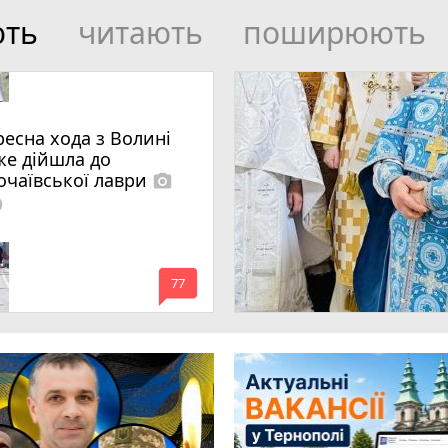
ють
читають
поширюють
ресна хода з Волині
же дійшла до
очаївської лаври
photo_camera
lled
mode_comment
77