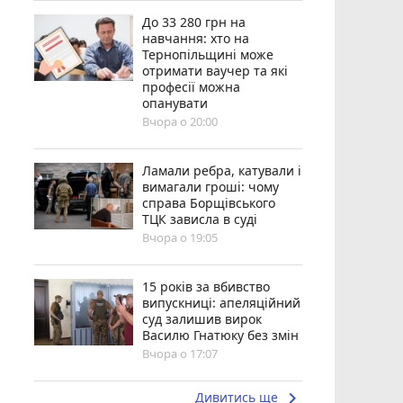
До 33 280 грн на
навчання: хто на
Тернопільщині може
отримати ваучер та які
професії можна
опанувати
Вчора о 20:00
Ламали ребра, катували і
вимагали гроші: чому
справа Борщівського
ТЦК зависла в суді
Вчора о 19:05
15 років за вбивство
випускниці: апеляційний
суд залишив вирок
Василю Гнатюку без змін
Вчора о 17:07
keyboard_arrow_right
Дивитись ще