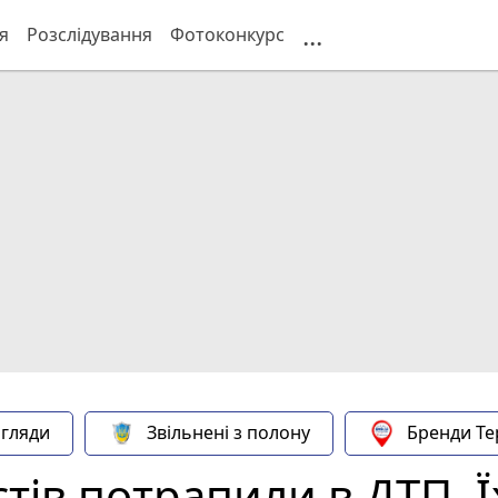
...
я
Розслідування
Фотоконкурс
гляди
Звільнені з полону
Бренди Те
тів потрапили в ДТП. 