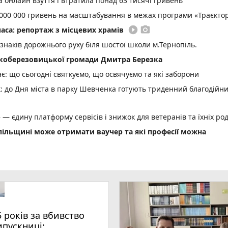
 онлайн взуття і втратила понад 63 тисячі гривень
000 000 гривень на масштабування в межах програми «Траєктор
play_circle_filled
photo_camera
аса: репортаж з місцевих храмів
 знаків дорожнього руху біля шостої школи м.Тернопіль.
коберезовицької громади Дмитра Березка
: що сьогодні святкуємо, що освячуємо та які заборони
: до Дня міста в парку Шевченка готують триденний благодійн
 — єдину платформу сервісів і знижок для ветеранів та їхніх ро
опільщині може отримати ваучер та які професії можна
ші: чому справа Борщівського ТЦК зависла в суді
 передачу електроенергії для підприємств
сь у консульства без військово-облікових документів
яційний суд залишив вирок Василю Гнатюку без змін
5 років за вбивство
нію озимих під урожай 2027 року (новини компаній)
ипускниці: