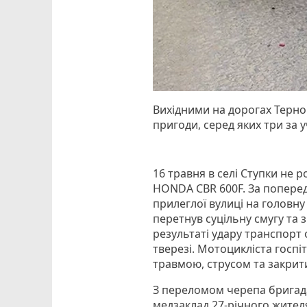
Вихідними на дорогах Терн
пригоди, серед яких три за у
16 травня в селі Ступки не 
HONDA CBR 600F. За поперед
прилеглої вулиці на головну
перетнув суцільну смугу та 
результаті удару транспорт
тверезі. Мотоцикліста госпі
травмою, струсом та закрит
З переломом черепа бригада
медзаклад 27-річного жител