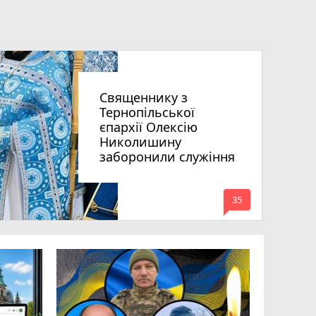
Священнику з
Тернопільської
єпархії Олексію
Николишину
заборонили служіння
mode_comment
35
«Треба вм
Соколовс
призначе
управлін