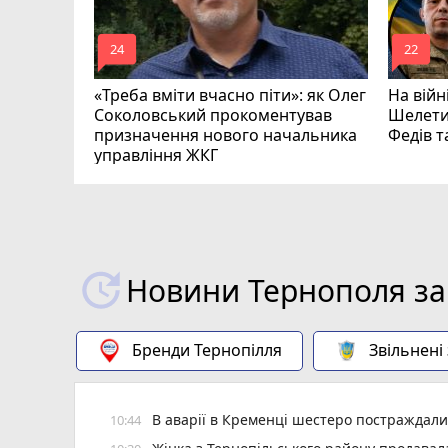
mode_comment
mode_comment
24
22
«Треба вміти вчасно піти»: як Олег
На війн
Соколовський прокоментував
Шелети
призначення нового начальника
Федів 
управління ЖКГ
Новини Тернополя за
Бренди Тернопілля
Звільнені
В аварії в Кременці шестеро постраждали
10:44