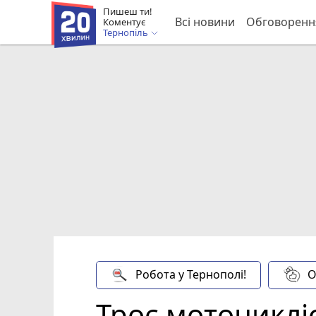
Пишеш ти!
Всі новини
Обговоренн
Коментує
Тернопіль
Робота у Тернополі!
О
Троє мотоцикліс