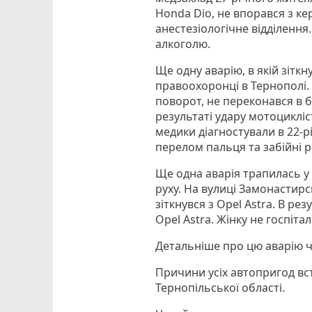
Honda Dio, не впорався з ке
анестезіологічне відділення.
алкоголю.
Ще одну аварію, в якій зітк
правоохоронці в Тернополі.
поворот, не переконався в б
результаті удару мотоцикліс
медики діагностували в 22-
перелом пальця та забійні р
Ще одна аварія трапилась у 
руху. На вулиці Замонастирсь
зіткнувся з Opel Astra. В р
Opel Astra. Жінку не госпіта
Детальніше про цю аварію 
Причини усіх автопригод вста
Тернопільської області.