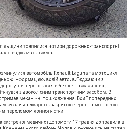
опільщини трапилися чотири дорожньо-транспортні
часті водіїв мотоциклів.
розминулися автомобіль Renault Laguna та мотоцикл
ньою інформацією, водій авто, виїжджаючи з
 дорогу, не переконався в безпечному маневрі,
зіткнувся з двоколісним транспортним засобом. В
 отримав механічні пошкодження. Водії попередньо
талізували до лікарні із закритою черепно-мозковою
им переломом лонної кістки.
 екстреної медичної допомоги 17 травня доправила в
я Кременецького району. Чоловік, рухаючись на скутері