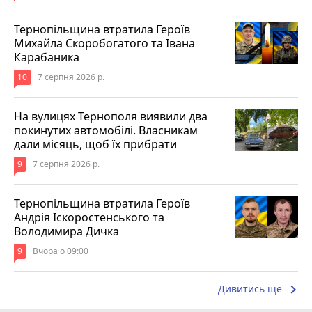
Тернопільщина втратила Героїв
Михайла Скоробогатого та Івана
Карабаника
10
7 серпня 2026 р.
На вулицях Тернополя виявили два
покинутих автомобілі. Власникам
дали місяць, щоб їх прибрати
9
7 серпня 2026 р.
Тернопільщина втратила Героїв
Андрія Іскоростенського та
Володимира Дичка
9
Вчора о 09:00
keyboard_arrow_right
Дивитись ще