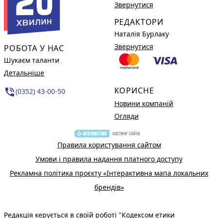
Звернутися
РЕДАКТОРИ
Наталія Бурлаку
Звернутися
РОБОТА У НАС
Шукаєм таланти
Детальніше
КОРИСНЕ
phone_in_talk
(0352) 43-00-50
Новини компаній
Огляди
Правила користування сайтом
Умови і правила надання платного доступу
Рекламна політика проєкту «Інтерактивна мапа локальних
брендів»
Редакція керується в своїй роботі
"Кодексом етики