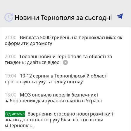
Новини Тернополя за сьогодні
21:00
Виплата 5000 гривень на першокласника: як
оформити допомогу
20:00
Головні новини Тернополя та області за
тиждень: дивіться відео
play_circle_filled
19:04
10-12 серпня в Тернопільській області
прогнозують суху та теплу погоду
18:00
МОЗ оновило перелік безпечних і
заборонених для купання пляжів в Україні
Звернення стосовно нової розмітки і
Від читача
знаків дорожнього руху біля шостої школи
м.Тернопіль.