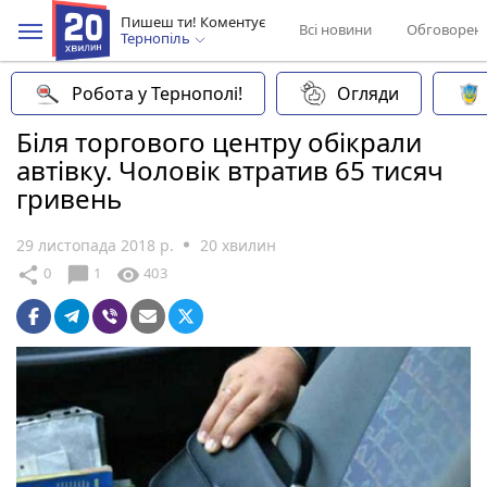
Пишеш ти! Коментує
Всі новини
Обговорен
Тернопіль
Робота у Тернополі!
Огляди
Біля торгового центру обікрали
автівку. Чоловік втратив 65 тисяч
гривень
29 листопада 2018 р.
20 хвилин
chat_bubble
share
visibility
0
1
403