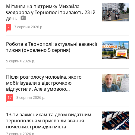
Мітинги на підтримку Михайла
Федорова у Тернополі тривають 23-ій
день
photo_camera
7
7 серпня 2026 р.
Робота в Тернополі: актуальні вакансії
тижня (оновлено 5 серпня)
5 серпня 2026 р.
Після розголосу чоловіка, якого
мобілізували з відстрочкою,
відпустили. Але з умовою…
17
3 серпня 2026 р.
13-ти захисникам та двом видатним
тернополянам присвоїли звання
почесних громадян міста
7 серпня 2026 р.