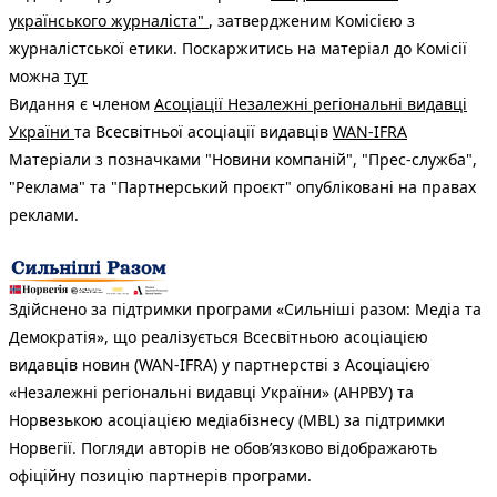
українського журналіста"
, затвердженим Комісією з
журналістської етики. Поскаржитись на матеріал до Комісії
можна
тут
Видання є членом
Асоціації Незалежні регіональні видавці
України
та Всесвітньої асоціації видавців
WAN-IFRA
Матеріали з позначками "Новини компаній", "Прес-служба",
"Реклама" та "Партнерський проєкт" опубліковані на правах
реклами.
Здійснено за підтримки програми «Сильніші разом: Медіа та
Демократія», що реалізується Всесвітньою асоціацією
видавців новин (WAN-IFRA) у партнерстві з Асоціацією
«Незалежні регіональні видавці України» (АНРВУ) та
Норвезькою асоціацією медіабізнесу (MBL) за підтримки
Норвегії. Погляди авторів не обов’язково відображають
офіційну позицію партнерів програми.