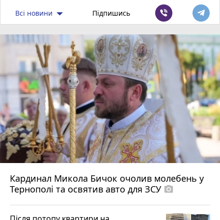
Всі новини
Підпишись
Кардинал Микола Бичок очолив молебень у
Тернополі та освятив авто для ЗСУ
photo_camera
Після потопу квартири на