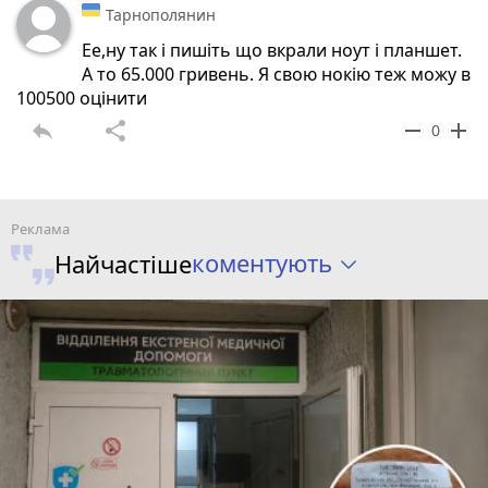
Тарнополянин
Ее,ну так і пишіть що вкрали ноут і планшет.
А то 65.000 гривень. Я свою нокію теж можу в
100500 оцінити
reply
share
remove
add
0
коментують
Найчастіше