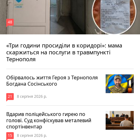
48
«Три години просиділи в коридорі»: мама
8 серпня 2026 р.
скаржиться на послуги в травмпункті
Тернополя
Обірвалось життя Героя з Тернополя
Богдана Сосінського
21
8 серпня 2026 р.
Вдарив поліцейського гирею по
голові. Суд конфіскував металевий
спортінвентар
15
8 серпня 2026 р.