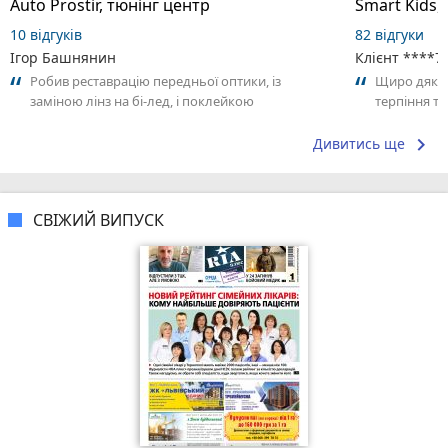
Auto Prostir, тюнінг центр
Smart Kids,
10 відгуків
82 відгуки
Ігор Башнянин
Клієнт ****7
Робив реставрацію передньої оптики, із
Щиро дякує
заміною лінз на бі-лед, і поклейкою
терпіння та
антигравійної плівки. Результатом
дитини.
задоволений.👏👍👌 Вже...
keyboard_arrow_right
Дивитись ще
СВІЖИЙ ВИПУСК