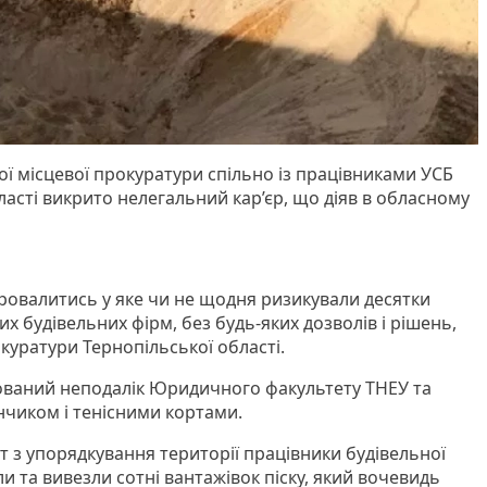
ї місцевої прокуратури спільно із працівниками УСБ
ласті викрито нелегальний кар’єр, що діяв в обласному
овалитись у яке чи не щодня ризикували десятки
их будівельних фірм, без будь-яких дозволів і рішень,
куратури Тернопільської області.
ований неподалік Юридичного факультету ТНЕУ та
нчиком і тенісними кортами.
т з упорядкування території працівники будівельної
и та вивезли сотні вантажівок піску, який вочевидь