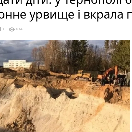
онне урвище і вкрала п
ble
visibility
1
634