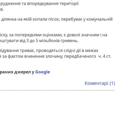
орудження та впорядкування території
в.
ділянка на якій копали пісок, перебуває у комунальній
іску, за попередніми оцінками, є доволі значним і на
оштувати від 3 до 5 мільйонів гривень.
ідування триває, проводяться слідчі дії в межах
за фактом вчинення злочину, передбаченого ч. 4 ст.
браних джерел у
Google
Коментарі (1)