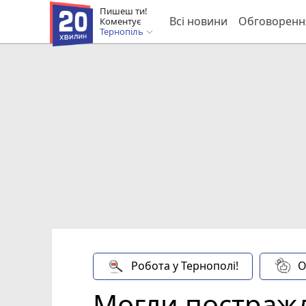
Пишеш ти!
Всі новини
Обговоренн
Коментує
Тернопіль
Робота у Тернополі!
О
Могли постражда