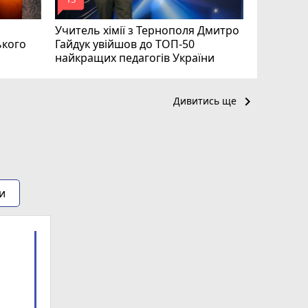
mode_comment
mode_comment
Учитель хімії з Тернополя Дмитро
ького
Гайдук увійшов до ТОП-50
найкращих педагогів України
keyboard_arrow_right
Дивитись ще
и