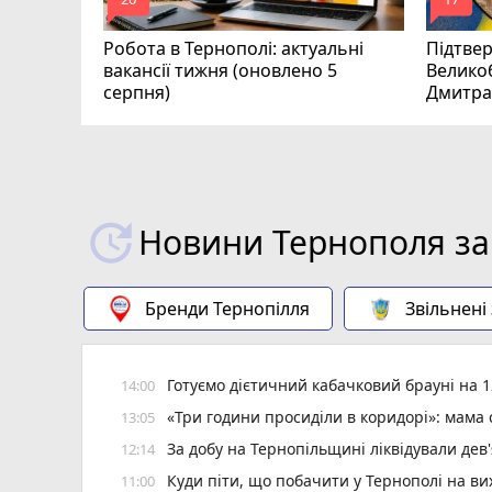
mode_comment
mode_comment
Робота в Тернополі: актуальні
Підтве
вакансії тижня (оновлено 5
Велико
серпня)
Дмитра
Новини Тернополя за
Бренди Тернопілля
Звільнені
Готуємо дієтичний кабачковий брауні на 1
14:00
«Три години просиділи в коридорі»: мама
13:05
За добу на Тернопільщині ліквідували дев
12:14
Куди піти, що побачити у Тернополі на вих
11:00