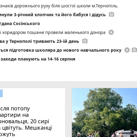
 знаків дорожнього руху біля шостої школи м.Тернопіль.
photo_camera
инули 3-річний хлопчик та його бабуся і дідусь
гдана Сосінського
play_circle_filled
иті коридором пошани провели маленького донора
photo_camera
а у Тернополі тривають 23-ій день
play_circle_filled
photo_came
еться підготовка школяра до нового навчального року
і заходи планують на 14-16 серпня
нопільщині: на область ідуть грози
омендації та ознаки, що не варто ігнорувати (новини компаній)
а бакалаврат в університети Тернопільщини: як перевірити спи
 з водіїв заблокувало всередині авто, серед постраждалих —
ісля потопу
ириськах повернули у власність держави
вартири на
знати перед вступом (пресслужба)
оновальця, 20 сирі
а цвітуть. Мешканці
play_circle_filled
photo_camera
а Стефана Хміля»: показуємо, у чому її особливість
ожуть