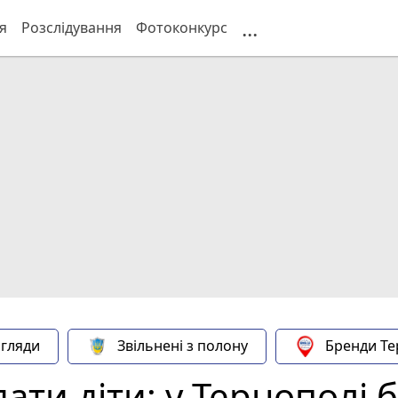
...
я
Розслідування
Фотоконкурс
гляди
Звільнені з полону
Бренди Те
ти діти: у Тернополі 