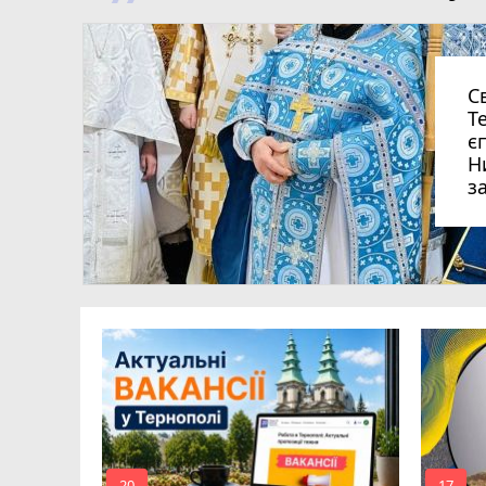
С
Т
є
Н
з
ля Дмитро
0
аїни
20
17