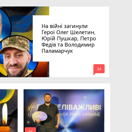
На війні загинули
Герої Олег Шелетин,
Юрій Пушкар, Петро
Федів та Володимир
Паламарчук
mode_comment
24
Робота в 
вакансії 
серпня)
15
20