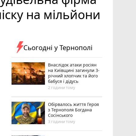
іску на мільйони
Сьогодні у Тернополі
Внаслідок атаки росіян
на Київщині загинули 3-
річний хлопчик та його
бабуся і дідусь
2 години тому
Обірвалось життя Героя
з Тернополя Богдана
Сосінського
3 години тому