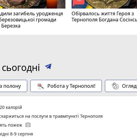
mode_comment
рдили загибель уродженця
Обірвалось життя Героя з
березовицької громади
Тернополя Богдана Сосінс
 Березка
 сьогодні
 з полону
Робота у Тернополі!
Огляд
20 калорій
 скаржиться на послуги в травмпункті Тернополя
photo_camera
'ять пожеж
ідні 8-9 серпня