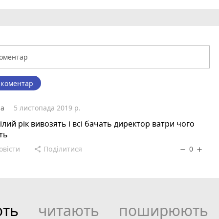
 коментар
ша
5 листопада 2019 р.
ілий рік вивозять і всі бачать директор ватри чого
ть
овісти
Поділитися
0
share
remove
add
ють
читають
поширюють