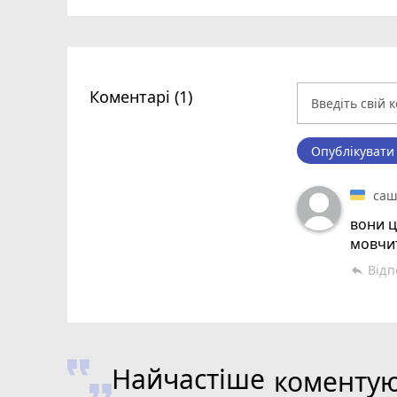
Коментарі (1)
Опублікувати
са
вони ц
мовчи
Відп
reply
Найчастіше
коменту