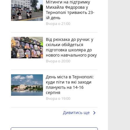
Мітинги на підтримку
Михайла Федорова у
Тернополі тривають 23-
ій день
Вчора о 21:00
Від рюкзака до ручки: у
скільки обійдеться
підготовка школяра до
нового навчального року
Вчора о 20:00
День міста в Тернополі:
куди піти та які заходи
планують на 14-16
серпня
Вчора о 19:00
keyboard_arrow_right
Дивитись ще