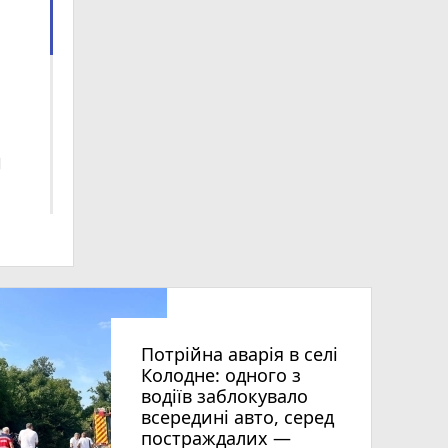
ra
ски
Потрійна аварія в селі
Колодне: одного з
водіїв заблокувало
всередині авто, серед
постраждалих —