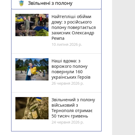
Звільнені з полону
Найтепліші обійми
дому: з російського
полону повертається
захисник Олександр
Ремпа
10 липня 2026 р.
Наші вдома: з
ворожого полону
повернули 160
українських Героїв
26 червня 2026 р.
Звільнений з полону
військовий з
Тернополя отримає
50 тисяч гривень
24 червня 2026 р.