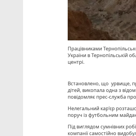
Працівниками Тернопільсько
України в Тернопільській об
центрі.
Встановлено, що урвище, пр
дітей, викопала одна з відом
повідомляє прес-служба про
Нелегальний кар’єр розташ
поруч із футбольним майда
Під виглядом сумнівних робі
компанії самостійно видобул