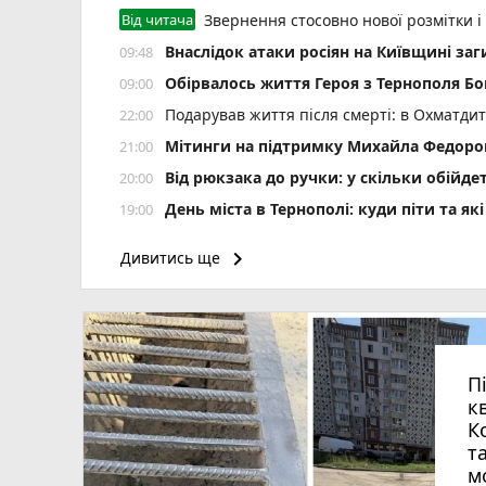
Від читача
Звернення стосовно нової розмітки і
Внаслідок атаки росіян на Київщині заг
09:48
Обірвалось життя Героя з Тернополя Бо
09:00
Подарував життя після смерті: в Охматд
22:00
Мітинги на підтримку Михайла Федоров
21:00
Від рюкзака до ручки: у скільки обійд
20:00
День міста в Тернополі: куди піти та як
19:00
Штормове попередження оголосили на Тер
18:01
keyboard_arrow_right
Дивитись ще
Коли потрібно міняти мастило в АКПП: рек
17:40
З'явились рекомендації до зарахування н
17:20
Потрійна аварія в селі Колодне: одного
17:04
дитина
П
Багатоповерхівку на 90 квартир в Монаст
16:40
к
Культура військової справи: що варто 
16:30
К
т
Сучасна операційна у «Клініці професор
16:09
м