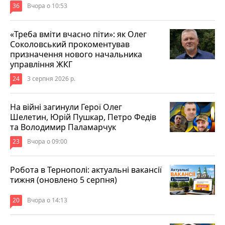
36
Вчора о 10:53
«Треба вміти вчасно піти»: як Олег
Соколовський прокоментував
призначення нового начальника
управління ЖКГ
24
3 серпня 2026 р.
На війні загинули Герої Олег
Шелетин, Юрій Пушкар, Петро Федів
та Володимир Паламарчук
23
Вчора о 09:00
Робота в Тернополі: актуальні вакансії
тижня (оновлено 5 серпня)
20
Вчора о 14:13