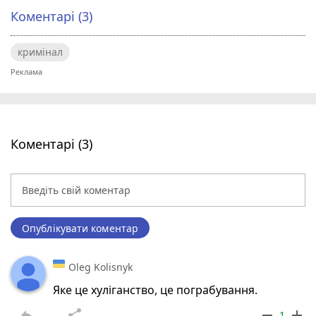
Коментарі (3)
кримінал
Коментарі (3)
Опублікувати коментар
Oleg Kolisnyk
Яке це хуліганство, це пограбування.
reply
share
remove
add
1