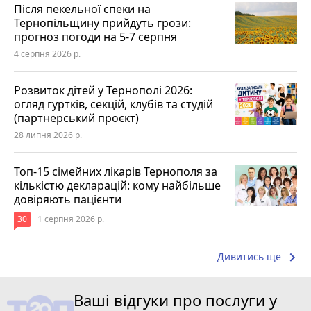
Після пекельної спеки на
Тернопільщину прийдуть грози:
прогноз погоди на 5-7 серпня
4 серпня 2026 р.
Розвиток дітей у Тернополі 2026:
огляд гуртків, секцій, клубів та студій
(партнерський проєкт)
28 липня 2026 р.
Топ-15 сімейних лікарів Тернополя за
кількістю декларацій: кому найбільше
довіряють пацієнти
30
1 серпня 2026 р.
keyboard_arrow_right
Дивитись ще
Ваші відгуки про послуги у