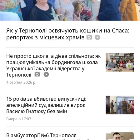
Як у Тернополі освячують кошики на Спаса:
репортаж з місцевих храмів
photo_camera
play_circle_filled
Не просто школа, а дієва спільнота: як
працює унікальна бордингова школа
Української академії лідерства у
Тернополі
photo_camera
play_circle_filled
4 серпня 2026 р.
15 років за вбивство випускниці:
апеляційний суд залишив вирок
Василю Гнатюку без змін
Вчора о 17:07
В амбулаторії №6 Тернополя