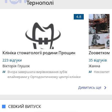
Тернополі
4.8
Клініка стоматології родини Прощин
Zooветкомо
223 відгуки
35 відгуків
Вікторія Глушок
Жанна
Вчора завершила вирівнювання зубів
Некомпетен
елайнерами у Ортодонтичному центрі клініки
Прощин. Це моя третя спроба отримати
посмішку...
keyboard_arrow_right
Дивитись ще
СВІЖИЙ ВИПУСК