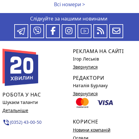
Всі номери >
Слідкуйте за нашими новинами
РЕКЛАМА НА САЙТІ
Ігор Леськів
Звернутися
РЕДАКТОРИ
Наталія Бурлаку
Звернутися
РОБОТА У НАС
Шукаєм таланти
Детальніше
КОРИСНЕ
phone_in_talk
(0352) 43-00-50
Новини компаній
Огляди