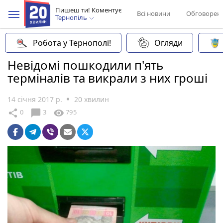
Пишеш ти! Коментує
Всі новини
Обговорен
Тернопіль
Робота у Тернополі!
Огляди
Невідомі пошкодили п'ять
терміналів та викрали з них гроші
14 січня 2017 р.
20 хвилин
chat_bubble
share
visibility
0
3
795