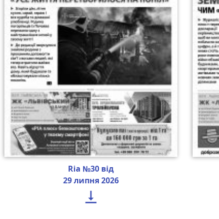
Ria №30 від
29 липня 2026
