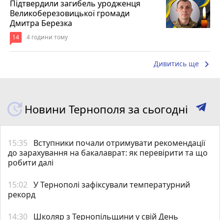
Підтвердили загибель уродженця
Великоберезовицької громади
Дмитра Березка
14
4 години тому
keyboard_arrow_right
Дивитись ще
Новини Тернополя за сьогодні
15:35
Вступники почали отримувати рекомендації
до зарахування на бакалаврат: як перевірити та що
робити далі
15:02
У Тернополі зафіксували температурний
рекорд
14:30
Школяр з Тернопільщини у свій День