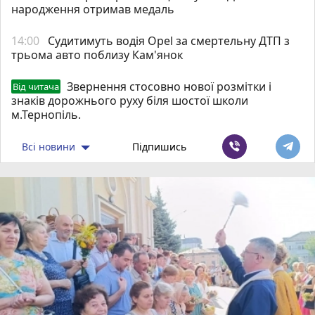
народження отримав медаль
14:00
Судитимуть водія Opel за смертельну ДТП з
трьома авто поблизу Кам'янок
Звернення стосовно нової розмітки і
Від читача
знаків дорожнього руху біля шостої школи
м.Тернопіль.
Всі новини
Підпишись