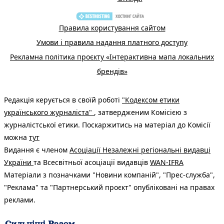
Правила користування сайтом
Умови і правила надання платного доступу
Рекламна політика проєкту «Інтерактивна мапа локальних
брендів»
Редакція керується в своїй роботі
"Кодексом етики
українського журналіста"
, затвердженим Комісією з
журналістської етики. Поскаржитись на матеріал до Комісії
можна
тут
Видання є членом
Асоціації Незалежні регіональні видавці
України
та Всесвітньої асоціації видавців
WAN-IFRA
Матеріали з позначками "Новини компаній", "Прес-служба",
"Реклама" та "Партнерський проєкт" опубліковані на правах
реклами.