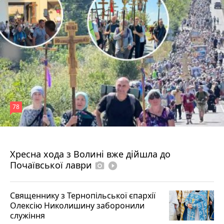
78
4 серпня 2026 р.
Хресна хода з Волині вже дійшла до
Почаївської лаври
photo_camera
play_circle_filled
Священнику з Тернопільської єпархії
Олексію Николишину заборонили
служіння