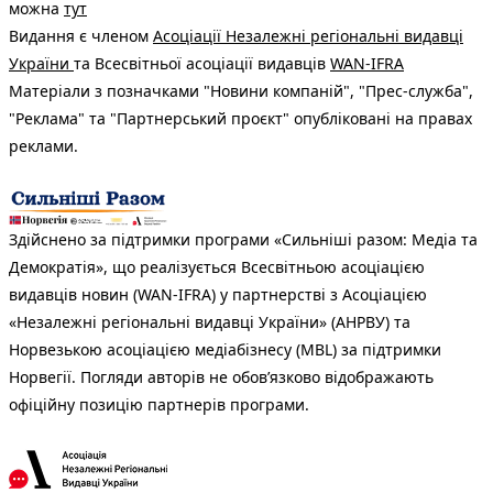
можна
тут
Видання є членом
Асоціації Незалежні регіональні видавці
України
та Всесвітньої асоціації видавців
WAN-IFRA
Матеріали з позначками "Новини компаній", "Прес-служба",
"Реклама" та "Партнерський проєкт" опубліковані на правах
реклами.
Здійснено за підтримки програми «Сильніші разом: Медіа та
Демократія», що реалізується Всесвітньою асоціацією
видавців новин (WAN-IFRA) у партнерстві з Асоціацією
«Незалежні регіональні видавці України» (АНРВУ) та
Норвезькою асоціацією медіабізнесу (MBL) за підтримки
Норвегії. Погляди авторів не обов’язково відображають
офіційну позицію партнерів програми.