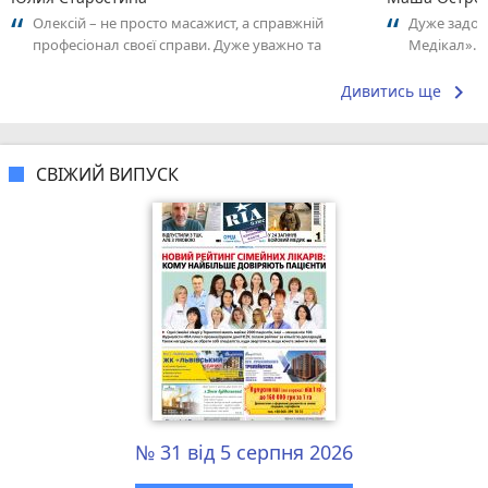
Олексій – не просто масажист, а справжній
Дуже задов
професіонал своєї справи. Дуже уважно та
Медікал». 
відповідально підходить до роботи,
адміністрат
відчувається...
keyboard_arrow_right
Дивитись ще
СВІЖИЙ ВИПУСК
№ 31 від 5 серпня 2026