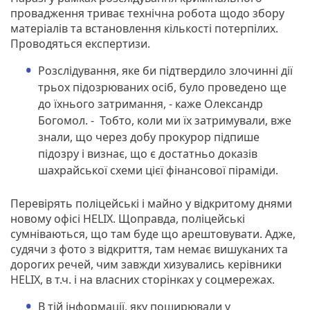
провадження триває технічна робота щодо збору
матеріалів та встановлення кількості потерпілих.
Проводяться експертизи.
Розслідування, яке би підтвердило злочинні дії
трьох підозрюваних осіб, було проведено ще
до їхнього затримання, - каже Олександр
Богомол. - Тобто, коли ми їх затримували, вже
знали, що через добу прокурор підпише
підозру і визнає, що є достатньо доказів
шахрайської схеми цієї фінансової піраміди.
Перевірять поліцейські і майно у відкритому днями
новому офісі HELIX. Щоправда, поліцейські
сумніваються, що там буде що арештовувати. Адже,
судячи з фото з відкриття, там немає вишуканих та
дорогих речей, чим завжди хизувались керівники
HELIX, в т.ч. і на власних сторінках у соцмережах.
В тій інформації, яку поширювали у