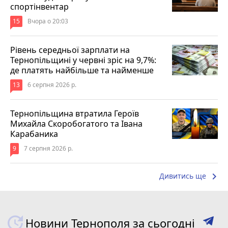
спортінвентар
15
Вчора о 20:03
Рівень середньої зарплати на
Тернопільщині у червні зріс на 9,7%:
де платять найбільше та найменше
13
6 серпня 2026 р.
Тернопільщина втратила Героїв
Михайла Скоробогатого та Івана
Карабаника
9
7 серпня 2026 р.
keyboard_arrow_right
Дивитись ще
Новини Тернополя за сьогодні