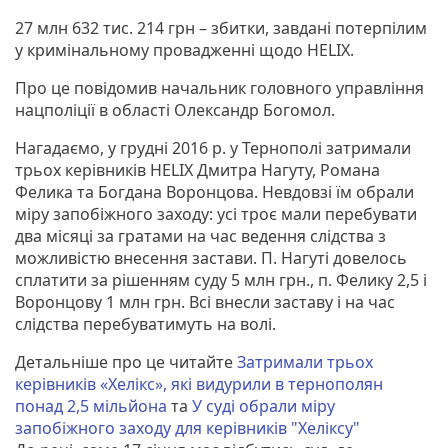
27 млн 632 тис. 214 грн – збитки, завдані потерпілим
у кримінальному провадженні щодо HELIX.
Про це повідомив начальник головного управління
нацполіції в області Олександр Богомол.
Нагадаємо, у грудні 2016 р. у Тернополі затримали
трьох керівників HELIX Дмитра Нагуту, Романа
Фелика та Богдана Воронцова. Невдовзі їм обрали
міру запобіжного заходу: усі троє мали перебувати
два місяці за гратами на час ведення слідства з
можливістю внесення застави. П. Нагуті довелось
сплатити за рішенням суду 5 млн грн., п. Фелику 2,5 і
Воронцову 1 млн грн. Всі внесли заставу і на час
слідства перебуватимуть на волі.
Детальніше про це читайте
Затримали трьох
керівників «Хелікс», які видурили в тернополян
понад 2,5 мільйона
та
У суді обрали міру
запобіжного заходу для керівників "Хеліксу"