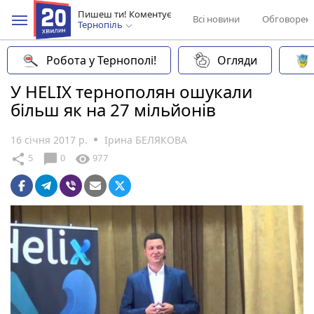
Пишеш ти! Коментує
Всі новини
Обговорен
Тернопіль
Робота у Тернополі!
Огляди
У HELIX тернополян ошукали
більш як на 27 мільйонів
16 січня 2017 р.
Ірина БЕЛЯКОВА
chat_bubble
share
visibility
5
0
977