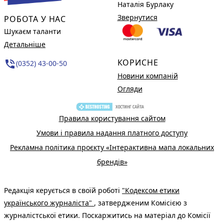
Наталія Бурлаку
Звернутися
РОБОТА У НАС
Шукаєм таланти
Детальніше
КОРИСНЕ
phone_in_talk
(0352) 43-00-50
Новини компаній
Огляди
Правила користування сайтом
Умови і правила надання платного доступу
Рекламна політика проєкту «Інтерактивна мапа локальних
брендів»
Редакція керується в своїй роботі
"Кодексом етики
українського журналіста"
, затвердженим Комісією з
журналістської етики. Поскаржитись на матеріал до Комісії