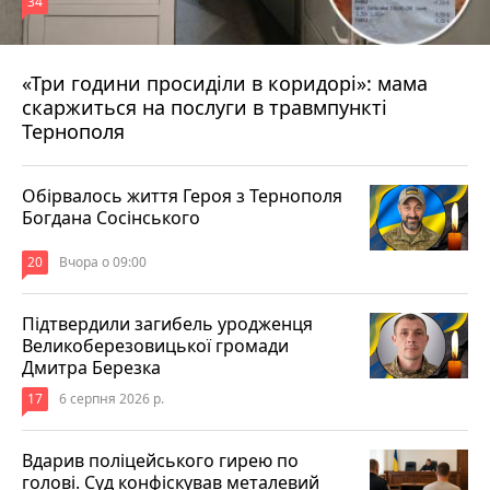
34
«Три години просиділи в коридорі»: мама
Вчора о 13:05
скаржиться на послуги в травмпункті
Тернополя
Обірвалось життя Героя з Тернополя
Богдана Сосінського
20
Вчора о 09:00
Підтвердили загибель уродженця
Великоберезовицької громади
Дмитра Березка
17
6 серпня 2026 р.
Вдарив поліцейського гирею по
голові. Суд конфіскував металевий