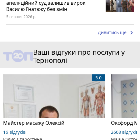
апеляційний суд залишив вирок
Василю Гнатюку без змін
5 серпня 2026 р.
keyboard_arrow_right
Дивитись ще
Ваші відгуки про послуги у
Тернополі
5.0
Майстер масажу Олексій
Оксфорд Ме
16 відгуків
2608 відгуків
Юлия Старостина
Маша Остров