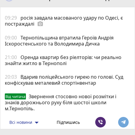
09:29
росія завдала масованого удару по Одесі, є
постраждалі
photo_camera
09:00
Тернопільщина втратила Героїв Андрія
Іскоростенського та Володимира Дичка
21:00
Оренда квартир без ріелторів: чи реально
знайти житло в Тернополі
20:03
Вдарив поліцейського гирею по голові. Суд
конфіскував металевий спортінвентар
Звернення стосовно нової розмітки і
Від читача
знаків дорожнього руху біля шостої школи
м.Тернопіль.
Всі новини
Підпишись