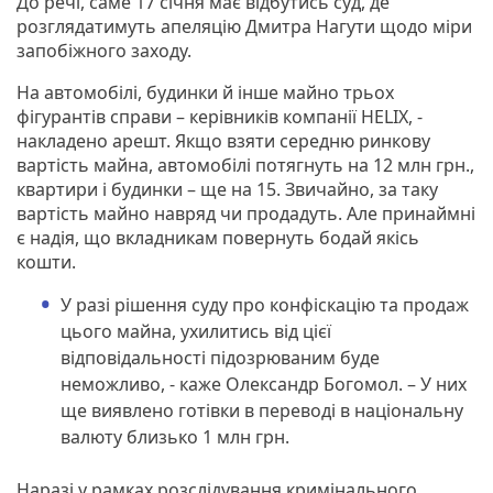
До речі, саме 17 січня має відбутись суд, де
розглядатимуть апеляцію Дмитра Нагути щодо міри
запобіжного заходу.
На автомобілі, будинки й інше майно трьох
фігурантів справи – керівників компанії HELIX, -
накладено арешт. Якщо взяти середню ринкову
вартість майна, автомобілі потягнуть на 12 млн грн.,
квартири і будинки – ще на 15. Звичайно, за таку
вартість майно навряд чи продадуть. Але принаймні
є надія, що вкладникам повернуть бодай якісь
кошти.
У разі рішення суду про конфіскацію та продаж
цього майна, ухилитись від цієї
відповідальності підозрюваним буде
неможливо, - каже Олександр Богомол. – У них
ще виявлено готівки в переводі в національну
валюту близько 1 млн грн.
Наразі у рамках розслідування кримінального