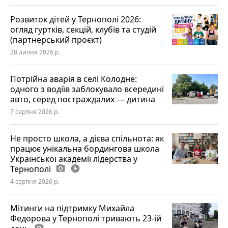
Розвиток дітей у Тернополі 2026:
огляд гуртків, секцій, клубів та студій
(партнерський проєкт)
28 липня 2026 р.
Потрійна аварія в селі Колодне:
одного з водіїв заблокувало всередині
авто, серед постраждалих — дитина
7 серпня 2026 р.
Не просто школа, а дієва спільнота: як
працює унікальна бордингова школа
Української академії лідерства у
Тернополі
photo_camera
play_circle_filled
4 серпня 2026 р.
Мітинги на підтримку Михайла
Федорова у Тернополі тривають 23-ій
photo_camera