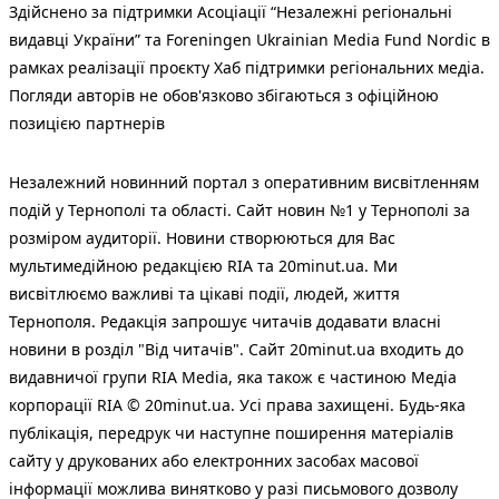
Здійснено за підтримки Асоціації “Незалежні регіональні
видавці України” та Foreningen Ukrainian Media Fund Nordic в
рамках реалізації проєкту Хаб підтримки регіональних медіа.
Погляди авторів не обов'язково збігаються з офіційною
позицією партнерів
Незалежний новинний портал з оперативним висвітленням
подій у Тернополі та області. Сайт новин №1 у Тернополі за
розміром аудиторії. Новини створюються для Вас
мультимедійною редакцією RIA та 20minut.ua. Ми
висвітлюємо важливі та цікаві події, людей, життя
Тернополя. Редакція запрошує читачів додавати власні
новини в розділ "Від читачів". Сайт 20minut.ua входить до
видавничої групи RIA Media, яка також є частиною Медіа
корпорації RIA © 20minut.ua. Усі права захищені. Будь-яка
публiкацiя, передрук чи наступне поширення матеріалів
сайту у друкованих або електронних засобах масової
інформації можлива винятково у разі письмового дозволу