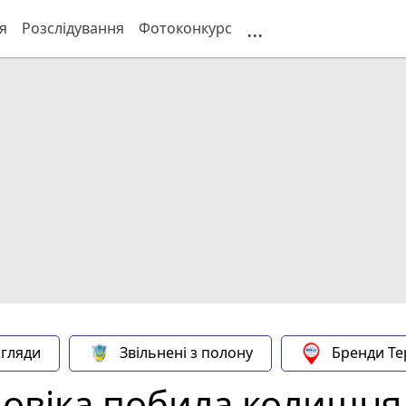
...
я
Розслідування
Фотоконкурс
гляди
Звільнені з полону
Бренди Те
ловіка побила колишня