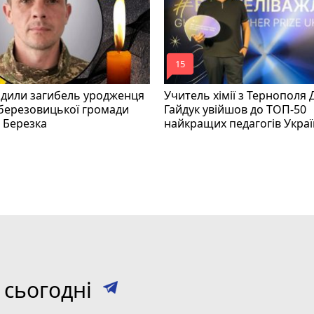
mode_comment
15
рдили загибель уродженця
Учитель хімії з Тернополя
березовицької громади
Гайдук увійшов до ТОП-50
 Березка
найкращих педагогів Укра
 сьогодні