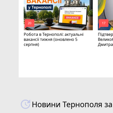
mode_comment
mode_comment
20
17
Робота в Тернополі: актуальні
Підтве
вакансії тижня (оновлено 5
Велико
серпня)
Дмитра
рава
 в суді
Новини Тернополя за