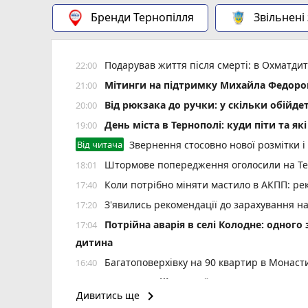
Бренди Тернопілля
Звільнені
Подарував життя після смерті: в Охматд
22:00
Мітинги на підтримку Михайла Федоров
21:00
Від рюкзака до ручки: у скільки обійд
20:00
День міста в Тернополі: куди піти та як
19:00
Від читача
Звернення стосовно нової розмітки і
Штормове попередження оголосили на Тер
18:01
Коли потрібно міняти мастило в АКПП: рек
17:40
З'явились рекомендації до зарахування н
17:20
Потрійна аварія в селі Колодне: одного
17:04
дитина
Багатоповерхівку на 90 квартир в Монаст
16:40
Культура військової справи: що варто 
16:30
keyboard_arrow_right
Дивитись ще
Сучасна операційна у «Клініці професор
16:09