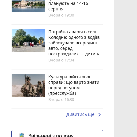
планують на 14-16
серпня
Вчора о 19:00
Потрійна аварія в селі
Колодне: одного з водіїв
заблокувало всередині
авто, серед
постраждалих — дитина
Вчора о 17:04
Культура військової
справи: що варто знати
перед вступом
(пресслужба)
Вчора о 16:30
keyboard_arrow_right
Дивитись ще
Звільнені з полону