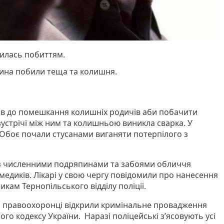
илась побиттям.
ина побили теща та колишня.
в до помешкання колишніх родичів аби побачити
зустрічі між ним та колишньою виникла сварка. У
. Обоє почали стусанами виганяти потерпілого з
 з численними подряпинами та забоями обличчя
медиків. Лікарі у свою чергу повідомили про нанесення
кам Тернопільського відділу поліції.
й правоохоронці відкрили кримінальне провадження
ого кодексу України. Наразі поліцейські з’ясовують усі