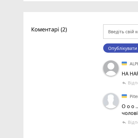
Коментарі (2)
Опублікувати
ALP
НА НА
Відп
reply
Pite
О о о 
чолові
Відп
reply