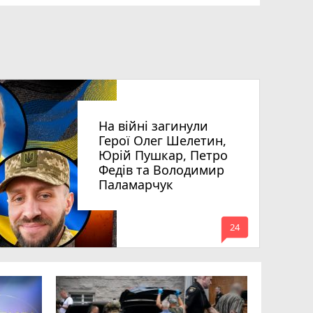
На війні загинули
Герої Олег Шелетин,
Юрій Пушкар, Петро
Федів та Володимир
Паламарчук
mode_comment
24