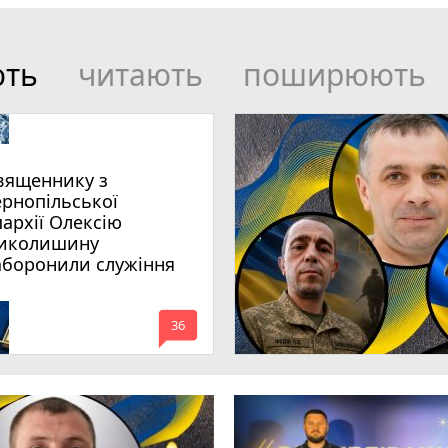
ють
читають
поширюють
вященнику з
ернопільської
пархії Олексію
иколишину
аборонили служіння
mode_comment
36