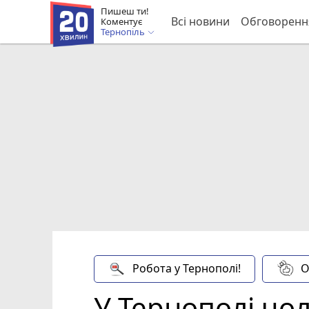
Пишеш ти!
Всі новини
Обговоренн
Коментує
Тернопіль
Робота у Тернополі!
О
У Тернополі чо