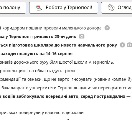
 з полону
Робота у Тернополі!
Огляд
play_circle_filled
иті коридором пошани провели маленького донора
photo_camera
а у Тернополі тривають 23-ій день
play_circle_filled
photo_came
еться підготовка школяра до нового навчального року
і заходи планують на 14-16 серпня
 знаків дорожнього руху біля шостої школи м.Тернопіль.
нопільщині: на область ідуть грози
омендації та ознаки, що не варто ігнорувати (новини компаній)
а бакалаврат в університети Тернопільщини: як перевірити спи
 з водіїв заблокувало всередині авто, серед постраждалих —
ириськах повернули у власність держави
знати перед вступом (пресслужба)
play_circle_filled
photo_camera
а Стефана Хміля»: показуємо, у чому її особливість