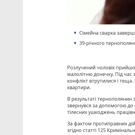
Сімейна сварка заверш
39-річного тернополян
Розлучений чоловік прийшо
малолітню донечку. Під час 
конфлікт втрутилися і теща
квартири.
В результаті тернополянин
звернувся за допомогою до 
тілесних ушкоджень працівни
За фактом протиправних ді
згідно статті 125 Кримінальн