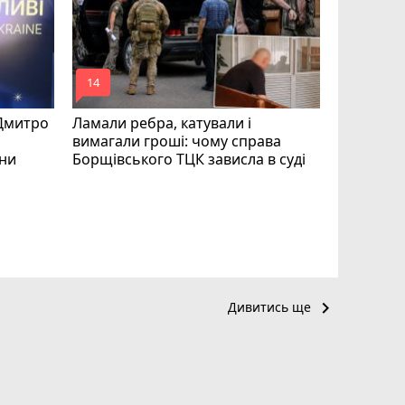
mode_comment
mode_comment
14
20
 Дмитро
Ламали ребра, катували і
вимагали гроші: чому справа
їни
Борщівського ТЦК зависла в суді
Робота в 
вакансії 
серпня)
keyboard_arrow_right
Дивитись ще