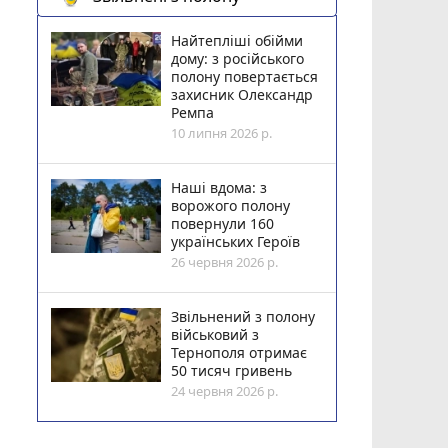
Найтепліші обійми
дому: з російського
полону повертається
захисник Олександр
Ремпа
10 липня 2026 р.
Наші вдома: з
ворожого полону
повернули 160
українських Героїв
26 червня 2026 р.
Звільнений з полону
військовий з
Тернополя отримає
50 тисяч гривень
24 червня 2026 р.