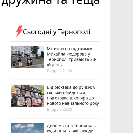
Сьогодні у Тернополі
Мітинги на підтримку
Михайла Федорова у
Тернополі тривають 23-
ій день
Вчора о 21:00
Від рюкзака до ручки: у
скільки обійдеться
підготовка школяра до
нового навчального року
Вчора о 20:00
День міста в Тернополі:
куди піти та які заходи