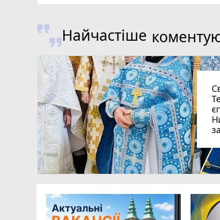
Найчастіше
коменту
С
Т
є
Н
з