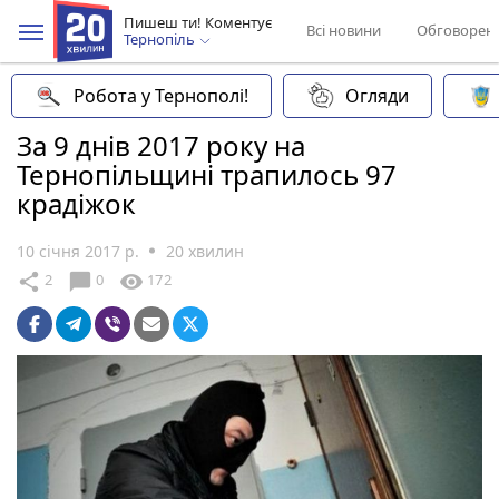
Пишеш ти! Коментує
Всі новини
Обговорен
Тернопіль
Робота у Тернополі!
Огляди
За 9 днів 2017 року на
Тернопільщині трапилось 97
крадіжок
10 січня 2017 р.
20 хвилин
chat_bubble
share
visibility
2
0
172