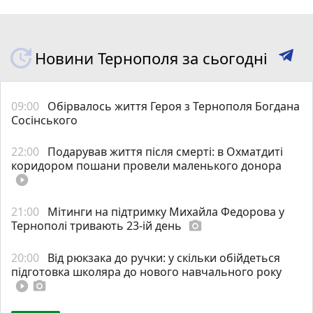
Новини Тернополя за сьогодні
09:00
Обірвалось життя Героя з Тернополя Богдана
Сосінського
22:00
Подарував життя після смерті: в Охматдиті
коридором пошани провели маленького донора
play_circle_filled
21:00
Мітинги на підтримку Михайла Федорова у
Тернополі тривають 23-ій день
photo_camera
20:00
Від рюкзака до ручки: у скільки обійдеться
підготовка школяра до нового навчального року
play_circle_filled
photo_camera