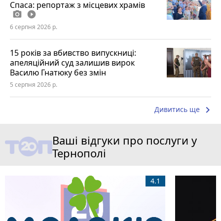
Спаса: репортаж з місцевих храмів
photo_camera
play_circle_filled
6 серпня 2026 р.
15 років за вбивство випускниці:
апеляційний суд залишив вирок
Василю Гнатюку без змін
5 серпня 2026 р.
keyboard_arrow_right
Дивитись ще
Ваші відгуки про послуги у
Тернополі
4.1