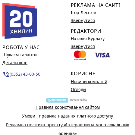
РЕКЛАМА НА САЙТІ
Ігор Леськів
Звернутися
РЕДАКТОРИ
Наталія Бурлаку
Звернутися
РОБОТА У НАС
Шукаєм таланти
Детальніше
КОРИСНЕ
phone_in_talk
(0352) 43-00-50
Новини компаній
Огляди
Правила користування сайтом
Умови і правила надання платного доступу
Рекламна політика проєкту «Інтерактивна мапа локальних
брендів»