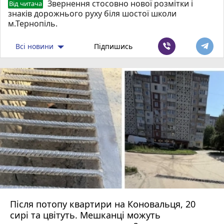
Звернення стосовно нової розмітки і
Від читача
знаків дорожнього руху біля шостої школи
м.Тернопіль.
Всі новини
Підпишись
Після потопу квартири на Коновальця, 20
сирі та цвітуть. Мешканці можуть