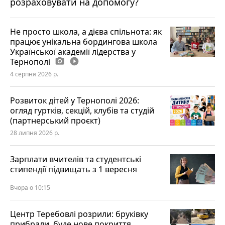
розраховувати на допомогу?
Не просто школа, а дієва спільнота: як
працює унікальна бордингова школа
Української академії лідерства у
Тернополі
photo_camera
play_circle_filled
4 серпня 2026 р.
Розвиток дітей у Тернополі 2026:
огляд гуртків, секцій, клубів та студій
(партнерський проєкт)
28 липня 2026 р.
Зарплати вчителів та студентські
стипендії підвищать з 1 вересня
Вчора о 10:15
Центр Теребовлі розрили: бруківку
прибрали, буде нове покриття