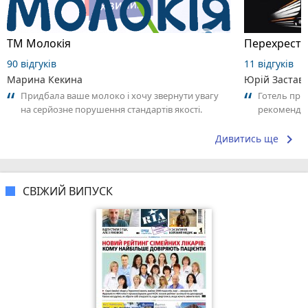
ТМ Молокія
Перехрестя
90 відгуків
11 відгуків
Марина Кекина
Юрій Застав
Придбала ваше молоко і хочу звернути увагу
Готель приє
на серйозне порушення стандартів якості.
рекоменду
Продукт має стійкий неприємний запах...
keyboard_arrow_right
Дивитись ще
СВІЖИЙ ВИПУСК