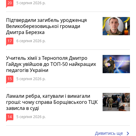
20
5 серпня 2026 р.
Підтвердили загибель уродженця
Великоберезовицької громади
Дмитра Березка
17
6 серпня 2026 р.
Учитель хімії з Тернополя Дмитро
Гайдук увійшов до ТОП-50 найкращих
педагогів України
15
5 серпня 2026 р.
Ламали ребра, катували і вимагали
гроші: чому справа Борщівського ТЦК
зависла в суді
14
5 серпня 2026 р.
keyboard_arrow_right
Дивитись ще