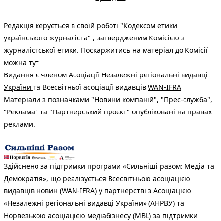
Редакція керується в своїй роботі
"Кодексом етики
українського журналіста"
, затвердженим Комісією з
журналістської етики. Поскаржитись на матеріал до Комісії
можна
тут
Видання є членом
Асоціації Незалежні регіональні видавці
України
та Всесвітньої асоціації видавців
WAN-IFRA
Матеріали з позначками "Новини компаній", "Прес-служба",
"Реклама" та "Партнерський проєкт" опубліковані на правах
реклами.
Здійснено за підтримки програми «Сильніші разом: Медіа та
Демократія», що реалізується Всесвітньою асоціацією
видавців новин (WAN-IFRA) у партнерстві з Асоціацією
«Незалежні регіональні видавці України» (АНРВУ) та
Норвезькою асоціацією медіабізнесу (MBL) за підтримки