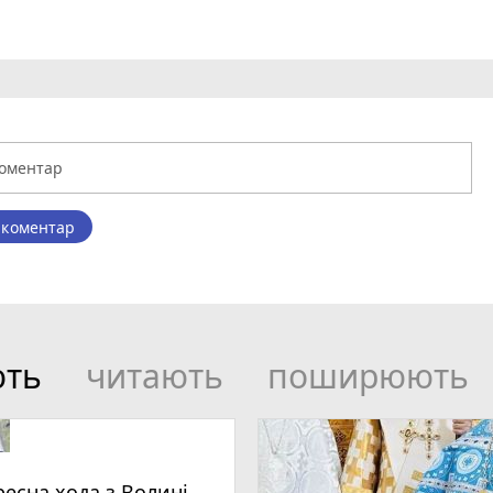
 коментар
ють
читають
поширюють
ресна хода з Волині