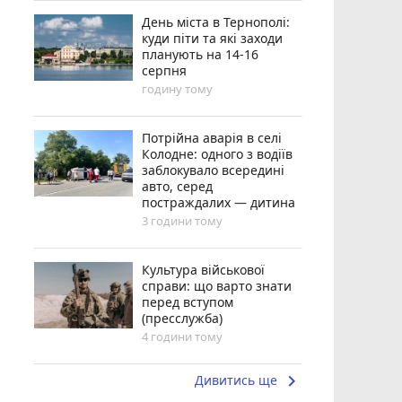
День міста в Тернополі:
куди піти та які заходи
планують на 14-16
серпня
годину тому
Потрійна аварія в селі
Колодне: одного з водіїв
заблокувало всередині
авто, серед
постраждалих — дитина
3 години тому
Культура військової
справи: що варто знати
перед вступом
(пресслужба)
4 години тому
keyboard_arrow_right
Дивитись ще