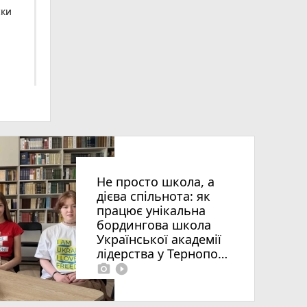
ски
ьна
Не просто школа, а
дієва спільнота: як
працює унікальна
бордингова школа
Української академії
лідерства у Тернополі
photo_camera
play_circle_filled