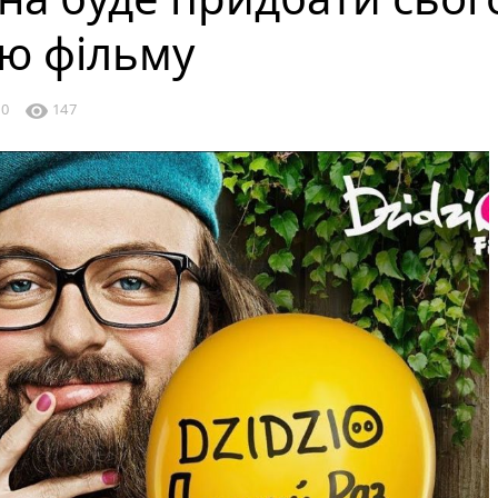
ю фільму
visibility
0
147