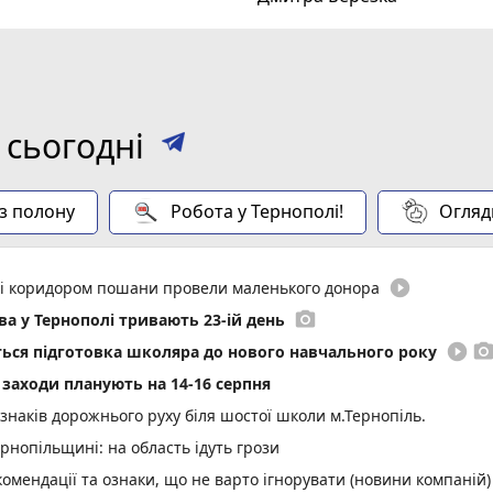
 сьогодні
 з полону
Робота у Тернополі!
Огляд
play_circle_filled
иті коридором пошани провели маленького донора
photo_camera
а у Тернополі тривають 23-ій день
play_circle_filled
photo_came
еться підготовка школяра до нового навчального року
і заходи планують на 14-16 серпня
 знаків дорожнього руху біля шостої школи м.Тернопіль.
нопільщині: на область ідуть грози
омендації та ознаки, що не варто ігнорувати (новини компаній)