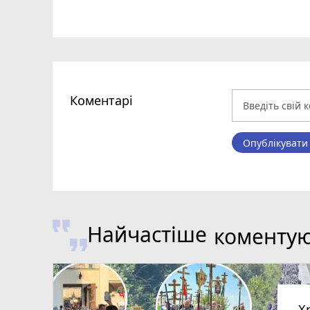
Коментарі
Опублікувати
Найчастіше
коменту
Х