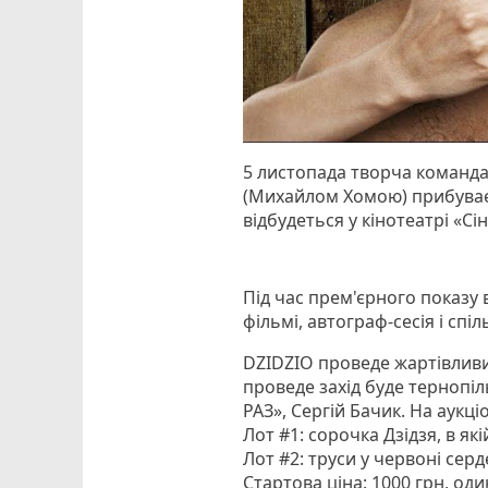
5 листопада творча команд
(Михайлом Хомою) прибуває н
відбудеться у кінотеатрі «Сі
Під час прем'єрного показу в
фільмі, автограф-сесія і сп
DZIDZIO проведе жартівливий
проведе захід буде тернопі
РАЗ», Сергій Бачик. На аукц
Лот #1: сорочка Дзідзя, в якій
Лот #2: труси у червоні серд
Стартова ціна: 1000 грн, один