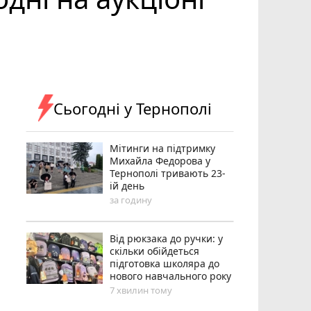
Сьогодні у Тернополі
Мітинги на підтримку
Михайла Федорова у
Тернополі тривають 23-
ій день
за годину
Від рюкзака до ручки: у
скільки обійдеться
підготовка школяра до
нового навчального року
7 хвилин тому