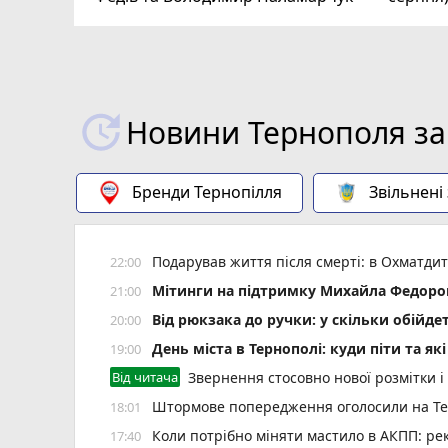
Новини Тернополя за
Бренди Тернопілля
Звільнені
Подарував життя після смерті: в Охматд
22:00
Мітинги на підтримку Михайла Федоров
21:00
Від рюкзака до ручки: у скільки обійд
20:00
День міста в Тернополі: куди піти та як
19:00
Від читача
Звернення стосовно нової розмітки і
Штормове попередження оголосили на Тер
18:01
Коли потрібно міняти мастило в АКПП: рек
17:40