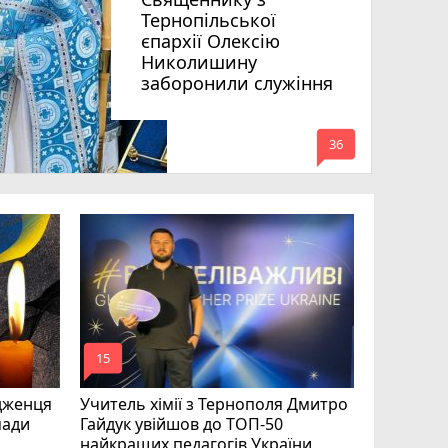
Тернопільської
єпархії Олексію
Николишину
заборонили служіння
mode_comment
36
На війні 
Шелетин,
Федів та
mode_comment
mode_comment
15
24
дженця
Учитель хімії з Тернополя Дмитро
мади
Гайдук увійшов до ТОП-50
найкращих педагогів України