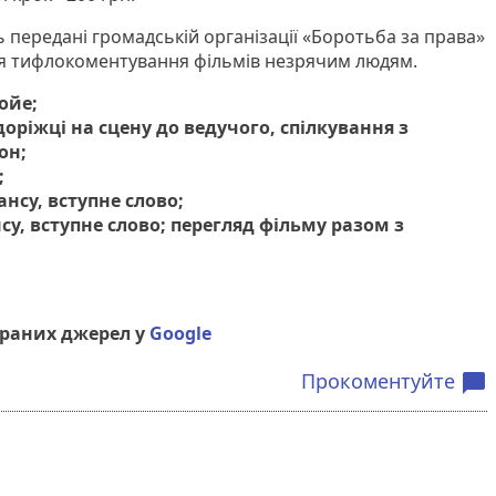
ть передані громадській організації «Боротьба за права»
ля тифлокоментування фільмів незрячим людям.
фойе;
 доріжці на сцену до ведучого, спілкування з
он;
;
ансу, вступне слово;
нсу, вступне слово; перегляд фільму разом з
браних джерел у
Google
Прокоментуйте
chat_bubble