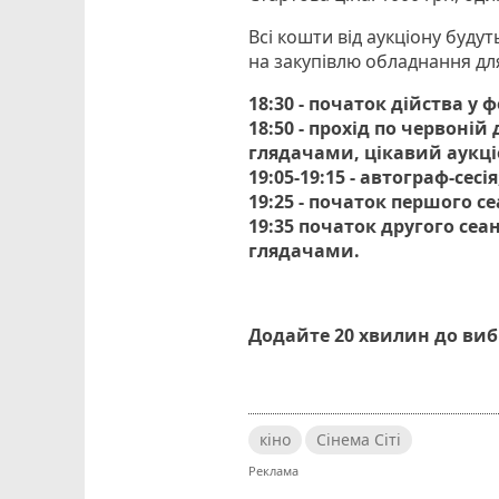
Всі кошти від аукціону буду
на закупівлю обладнання д
18:30 - початок дійства у 
18:50 - прохід по червоній
глядачами, цікавий аукці
19:05-19:15 - автограф-сесія
19:25 - початок першого се
19:35 початок другого сеа
глядачами.
Додайте 20 хвилин до ви
кіно
Сінема Сіті