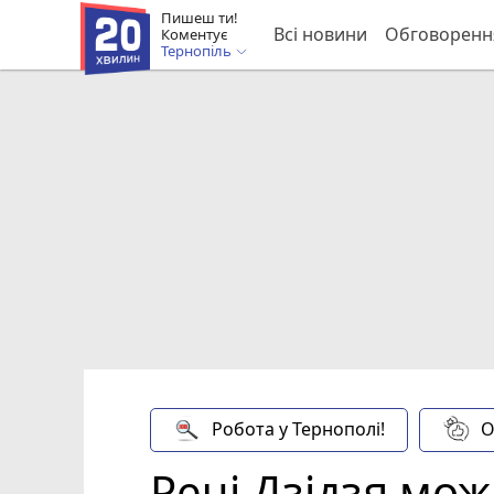
Пишеш ти!
Всі новини
Обговоренн
Коментує
Тернопіль
Робота у Тернополі!
О
Речі Дзідзя мож