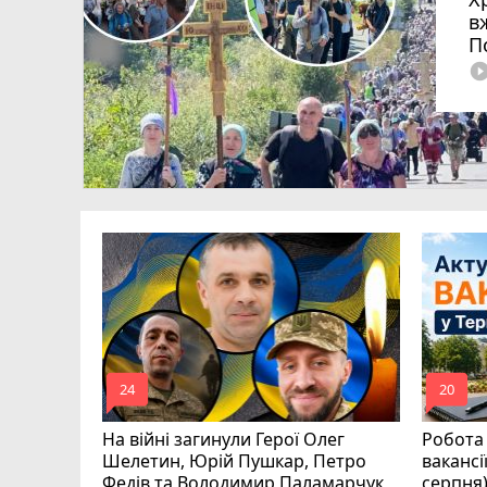
в
П
play_circle_fi
ля Дмитро
0
аїни
mode_comment
mode_comment
24
20
На війні загинули Герої Олег
Робота 
Шелетин, Юрій Пушкар, Петро
вакансі
Федів та Володимир Паламарчук
серпня