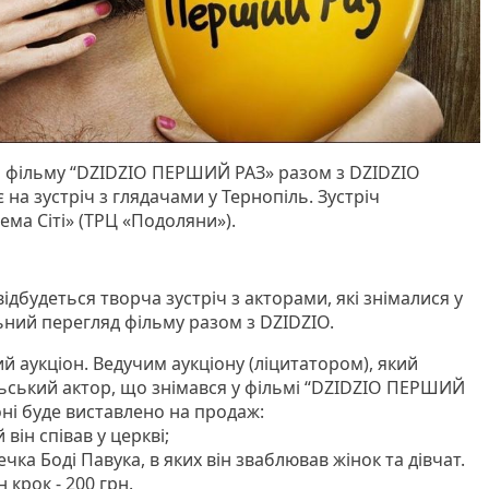
а фільму “DZIDZIO ПЕРШИЙ РАЗ» разом з DZIDZIO
а зустріч з глядачами у Тернопіль. Зустріч
нема Сіті» (ТРЦ «Подоляни»).
ідбудеться творча зустріч з акторами, які знімалися у
ільний перегляд фільму разом з DZIDZIO.
 аукціон. Ведучим аукціону (ліцитатором), який
льський актор, що знімався у фільмі “DZIDZIO ПЕРШИЙ
іоні буде виставлено на продаж:
 він співав у церкві;
ечка Боді Павука, в яких він зваблював жінок та дівчат.
 крок - 200 грн.