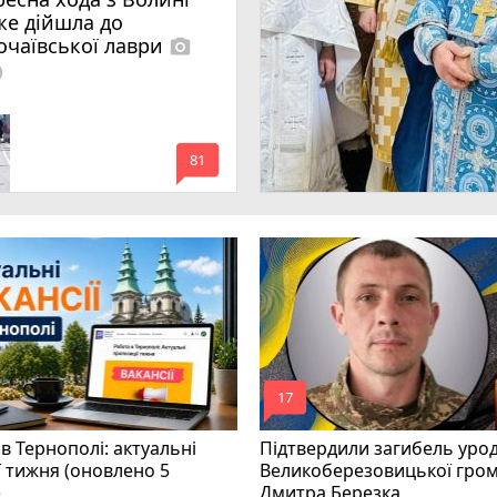
же дійшла до
очаївської лаври
photo_camera
lled
mode_comment
81
mode_comment
17
в Тернополі: актуальні
Підтвердили загибель уро
ї тижня (оновлено 5
Великоберезовицької гро
)
Дмитра Березка