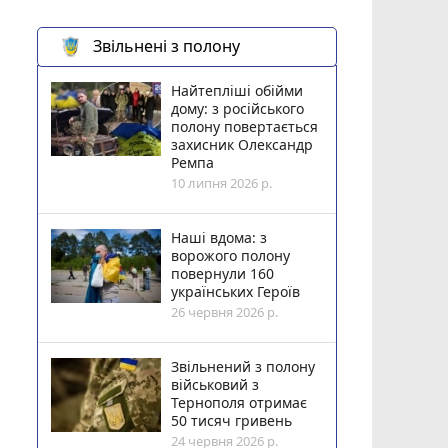
Звільнені з полону
Найтепліші обійми
дому: з російського
полону повертається
захисник Олександр
Ремпа
10 липня 2026 р.
Наші вдома: з
ворожого полону
повернули 160
українських Героїв
26 червня 2026 р.
Звільнений з полону
військовий з
Тернополя отримає
50 тисяч гривень
24 червня 2026 р.