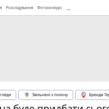
...
я
Розслідування
Фотоконкурс
гляди
Звільнені з полону
Бренди Те
на буде придбати сього