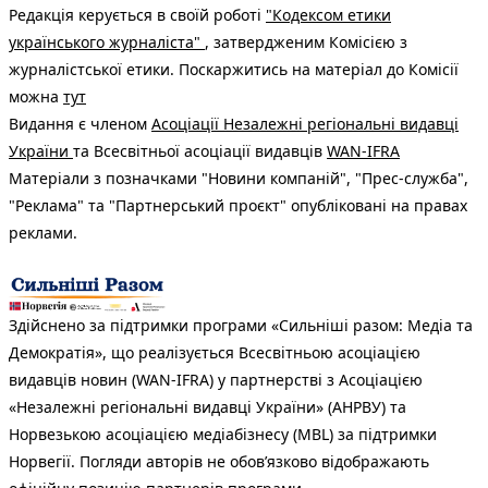
Редакція керується в своїй роботі
"Кодексом етики
українського журналіста"
, затвердженим Комісією з
журналістської етики. Поскаржитись на матеріал до Комісії
можна
тут
Видання є членом
Асоціації Незалежні регіональні видавці
України
та Всесвітньої асоціації видавців
WAN-IFRA
Матеріали з позначками "Новини компаній", "Прес-служба",
"Реклама" та "Партнерський проєкт" опубліковані на правах
реклами.
Здійснено за підтримки програми «Сильніші разом: Медіа та
Демократія», що реалізується Всесвітньою асоціацією
видавців новин (WAN-IFRA) у партнерстві з Асоціацією
«Незалежні регіональні видавці України» (АНРВУ) та
Норвезькою асоціацією медіабізнесу (MBL) за підтримки
Норвегії. Погляди авторів не обов’язково відображають