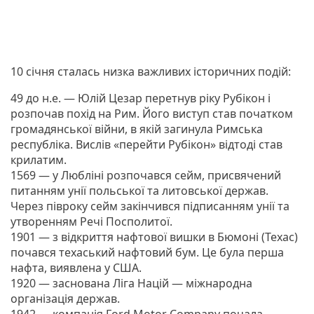
10 січня сталась низка важливих історичних подій:
49 до н.е. — Юлій Цезар перетнув ріку Рубікон і
розпочав похід на Рим. Його виступ став початком
громадянської війни, в якій загинула Римська
республіка. Вислів «перейти Рубікон» відтоді став
крилатим.
1569 — у Любліні розпочався сейм, присвячений
питанням унії польської та литовської держав.
Через півроку сейм закінчився підписанням унії та
утворенням Речі Посполитої.
1901 — з відкриття нафтової вишки в Бюмоні (Техас)
почався техаський нафтовий бум. Це була перша
нафта, виявлена у США.
1920 — заснована Ліга Націй — міжнародна
організація держав.
1942 — компанія Ford Motor Company почала