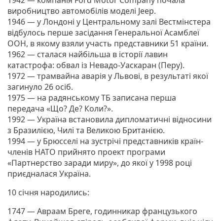
виробництво автомобілів моделі Jeep.
1946 — у Лондоні у Центральному залі Вестмінстера
відбулось перше засідання Генеральної Асамблеї
ООН, в якому взяли участь представники 51 країни.
1962 — сталася найбільша в історії лавин
катастрофа: обвал із Невадо-Уаскаран (Перу).
1972 — трамвайна аварія у Львові, в результаті якої
загинуло 26 осіб.
1975 — на радянському ТБ записана перша
передача «Що? Де? Коли?».
1992 — Україна встановила дипломатичні відносини
з Бразилією, Чилі та Великою Британією.
1994 — у Брюсселі на зустрічі представників країн-
членів НАТО прийнято проект програми
«Партнерство заради миру», до якої у 1998 році
приєдналася Україна.
10 січня народились:
1747 — Авраам Бреге, годинникар французького