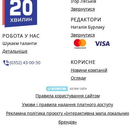
Ігор Леськів
Звернутися
РЕДАКТОРИ
Наталія Бурлаку
Звернутися
РОБОТА У НАС
Шукаєм таланти
Детальніше
КОРИСНЕ
phone_in_talk
(0352) 43-00-50
Новини компаній
Огляди
Правила користування сайтом
Умови і правила надання платного доступу
Рекламна політика проєкту «Інтерактивна мапа локальних
брендів»