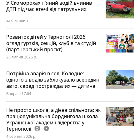
У Скоморохах п'яний водій вчинив
ДТП під час втечі від патрульних
за 6 хвилин
Розвиток дітей у Тернополі 2026:
огляд гуртків, секцій, клубів та студій
(партнерський проєкт)
28 липня 2026 р.
Потрійна аварія в селі Колодне:
одного з водіїв заблокувало всередині
авто, серед постраждалих — дитина
Вчора о 17:04
Не просто школа, а дієва спільнота: як
працює унікальна бордингова школа
Української академії лідерства у
Тернополі
photo_camera
play_circle_filled
4 серпня 2026 р.