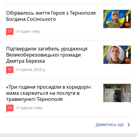
Обірвалось життя Героя з Тернополя
Богдана Сосінського
17
8 годин тому
Підтвердили загибель уродженця
Великоберезовицької громади
Дмитра Березка
17
6 серпня 2026 р.
«Три години просиділи в коридорі»:
мама скаржиться на послуги в
травмпункті Тернополя
16
4 години тому
keyboard_arrow_right
Дивитись ще