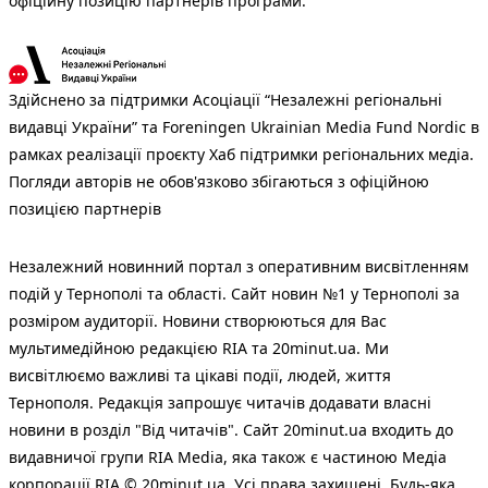
офіційну позицію партнерів програми.
Здійснено за підтримки Асоціації “Незалежні регіональні
видавці України” та Foreningen Ukrainian Media Fund Nordic в
рамках реалізації проєкту Хаб підтримки регіональних медіа.
Погляди авторів не обов'язково збігаються з офіційною
позицією партнерів
Незалежний новинний портал з оперативним висвітленням
подій у Тернополі та області. Сайт новин №1 у Тернополі за
розміром аудиторії. Новини створюються для Вас
мультимедійною редакцією RIA та 20minut.ua. Ми
висвітлюємо важливі та цікаві події, людей, життя
Тернополя. Редакція запрошує читачів додавати власні
новини в розділ "Від читачів". Сайт 20minut.ua входить до
видавничої групи RIA Media, яка також є частиною Медіа
корпорації RIA © 20minut.ua. Усі права захищені. Будь-яка