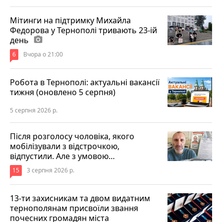
Мітинги на підтримку Михайла
Федорова у Тернополі тривають 23-ій
день
photo_camera
6
Вчора о 21:00
Робота в Тернополі: актуальні вакансії
тижня (оновлено 5 серпня)
5 серпня 2026 р.
Після розголосу чоловіка, якого
мобілізували з відстрочкою,
відпустили. Але з умовою…
15
3 серпня 2026 р.
13-ти захисникам та двом видатним
тернополянам присвоїли звання
почесних громадян міста