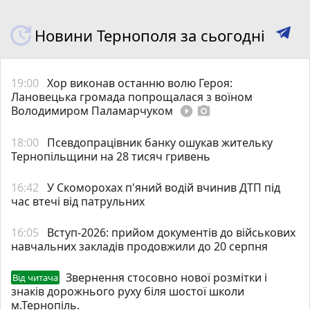
Новини Тернополя за сьогодні
19:00
Хор виконав останню волю Героя:
Лановецька громада попрощалася з воїном
Володимиром Паламарчуком
play_circle_filled
photo_camera
18:00
Псевдопрацівник банку ошукав жительку
Тернопільщини на 28 тисяч гривень
16:42
У Скоморохах п'яний водій вчинив ДТП під
час втечі від патрульних
16:05
Вступ-2026: прийом документів до військових
навчальних закладів продовжили до 20 серпня
Звернення стосовно нової розмітки і
Від читача
знаків дорожнього руху біля шостої школи
м.Тернопіль.