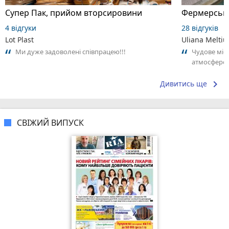
Супер Пак, прийом вторсировини
4 відгуки
28 відгуків
Lot Plast
Uliana Melti
Ми дуже задоволені співпрацею!!!
Чудове міс
атмосферою
сюди абсол
keyboard_arrow_right
Дивитись ще
СВІЖИЙ ВИПУСК