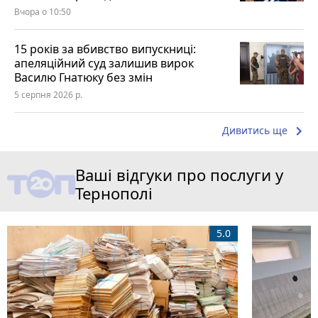
Вчора о 10:50
15 років за вбивство випускниці:
апеляційний суд залишив вирок
Василю Гнатюку без змін
5 серпня 2026 р.
keyboard_arrow_right
Дивитись ще
Ваші відгуки про послуги у
Тернополі
5.0