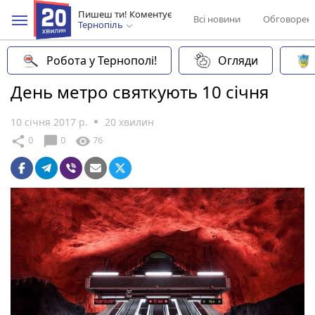
Пишеш ти! Коментує
Всі новини
Обговорен
Тернопіль
Робота у Тернополі!
Огляди
День метро святкують 10 січня
10 січня 2017 р.
20 хвилин
chat_bubble
share
visibility
0
0
76