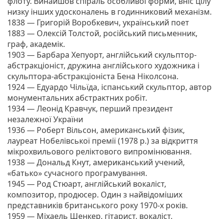
флоту. Винайшов спіраль особливої форми, вніс цілу
низку інших удосконалень в годинниковий механізм.
1838 — Григорій Воробкевич, український поет
1883 — Олексій Толстой, російський письменник,
граф, академік.
1903 — Барбара Хепуорт, англійський скульптор-
абстракціоніст, дружина англійського художника і
скульптора-абстракціоніста Бена Ніколсона.
1924 — Едуардо Чільїда, іспанський скульптор, автор
монументальних абстрактних робіт.
1934 — Леонід Кравчук, перший президент
незалежної України
1936 — Роберт Вільсон, американський фізик,
лауреат Нобелівської премії (1978 р.) за відкриття
мікрохвильового реліктового випромінювання.
1938 — Дональд Кнут, американський учений,
«батько» сучасного програмування.
1945 — Род Стюарт, англійський вокаліст,
композитор, продюсер. Один з найвідоміших
представників британського року 1970-х років.
1959 — Міхаель Шенкер, гітарист, вокаліст,