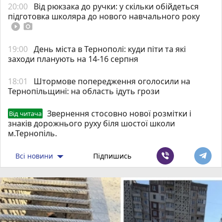
20:00
Від рюкзака до ручки: у скільки обійдеться
підготовка школяра до нового навчального року
play_circle_filled
photo_camera
19:00
День міста в Тернополі: куди піти та які
заходи планують на 14-16 серпня
18:01
Штормове попередження оголосили на
Тернопільщині: на область ідуть грози
Звернення стосовно нової розмітки і
Від читача
знаків дорожнього руху біля шостої школи
м.Тернопіль.
Всі новини
Підпишись