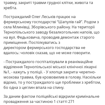
травму, закриті травми грудної клітки, живота та
хребта.
Постраждалий Олег Леськів працює на
фермерському господарстві “Шапулів гай”. Родом з
села Млинівці, Зборівського району. На території
Тернопільського заводу безалкогольних напоїв, що
на вул. Федьковича, проводив демонтаж старого
приміщення. Поспілкуватись з
директором фермерського господарства не
вдалось: чоловік сказав, що не може говорити.
- Постраждалого госпіталізували в реанімаційне
відділення Тернопільської міської клінічної лікарні
№1, - кажуть у поліції. - У хлопця закрита черепно-
мозкова травма, був крововилив в голову. Наскільки
відомо, то у постраждалого ще проблеми з хребтом,
бо одна з цеглин впала на спину.
За даним фактом поліцейські відкрили кримінальне
провадження за частиною 1 статті 271