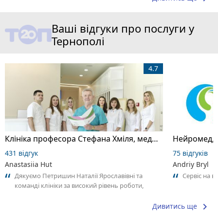
Ваші відгуки про послуги у
Тернополі
4.7
Клініка професора Стефана Хміля, медичний центр
Нейромед, 
431 відгук
75 відгуків
Anastasiia Hut
Andriy Bryl
Дякуємо Петришин Наталії Ярославівні та
Сервіс на в
команді клініки за високий рівень роботи,
уважність та, найголовніше, за
результативність...
keyboard_arrow_right
Дивитись ще