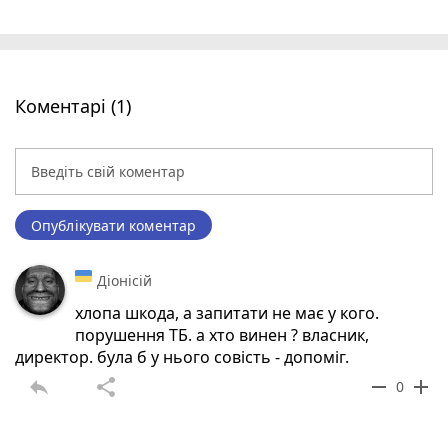
Коментарі (1)
Опублікувати коментар
Діонісій
хлопа шкода, а запитати не має у кого.
порушення ТБ. а хто винен ? власник,
директор. була б у нього совість - допоміг.
reply
share
remove
add
0