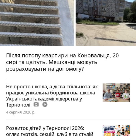
Після потопу квартири на Коновальця, 20
сирі та цвітуть. Мешканці можуть
розраховувати на допомогу?
Не просто школа, а дієва спільнота: як
працює унікальна бордингова школа
Української академії лідерства у
Тернополі
photo_camera
play_circle_filled
4 серпня 2026 р.
Розвиток дітей у Тернополі 2026:
огляд гуртків, секцій, клубів та студій