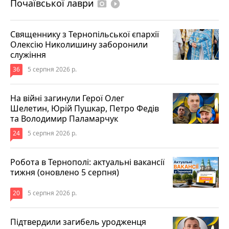
Почаївської лаври
photo_camera
play_circle_filled
Священнику з Тернопільської єпархії
Олексію Николишину заборонили
служіння
36
5 серпня 2026 р.
На війні загинули Герої Олег
Шелетин, Юрій Пушкар, Петро Федів
та Володимир Паламарчук
24
5 серпня 2026 р.
Робота в Тернополі: актуальні вакансії
тижня (оновлено 5 серпня)
20
5 серпня 2026 р.
Підтвердили загибель уродженця