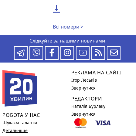

Всі номери >
Слідкуйте за нашими новинами
РЕКЛАМА НА САЙТІ
Ігор Леськів
Звернутися
РЕДАКТОРИ
Наталія Бурлаку
Звернутися
РОБОТА У НАС
Шукаєм таланти
Детальніше