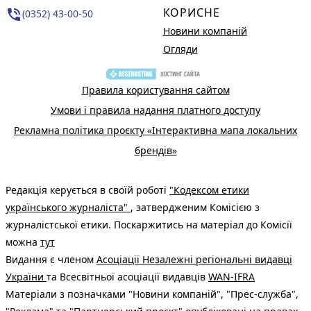
КОРИСНЕ
phone_in_talk
(0352) 43-00-50
Новини компаній
Огляди
Правила користування сайтом
Умови і правила надання платного доступу
Рекламна політика проєкту «Інтерактивна мапа локальних
брендів»
Редакція керується в своїй роботі
"Кодексом етики
українського журналіста"
, затвердженим Комісією з
журналістської етики. Поскаржитись на матеріал до Комісії
можна
тут
Видання є членом
Асоціації Незалежні регіональні видавці
України
та Всесвітньої асоціації видавців
WAN-IFRA
Матеріали з позначками "Новини компаній", "Прес-служба",