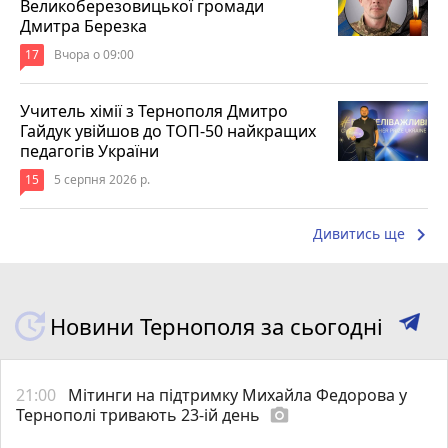
Великоберезовицької громади
Дмитра Березка
17
Вчора о 09:00
Учитель хімії з Тернополя Дмитро
Гайдук увійшов до ТОП-50 найкращих
педагогів України
15
5 серпня 2026 р.
keyboard_arrow_right
Дивитись ще
Новини Тернополя за сьогодні
21:00
Мітинги на підтримку Михайла Федорова у
Тернополі тривають 23-ій день
photo_camera