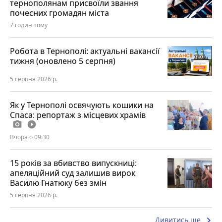
тернополянам присвоїли звання
почесних громадян міста
7 годин тому
Робота в Тернополі: актуальні вакансії
тижня (оновлено 5 серпня)
5 серпня 2026 р.
Як у Тернополі освячують кошики на
Спаса: репортаж з місцевих храмів
photo_camera
play_circle_filled
Вчора о 09:30
15 років за вбивство випускниці:
апеляційний суд залишив вирок
Василю Гнатюку без змін
5 серпня 2026 р.
keyboard_arrow_right
Дивитись ще