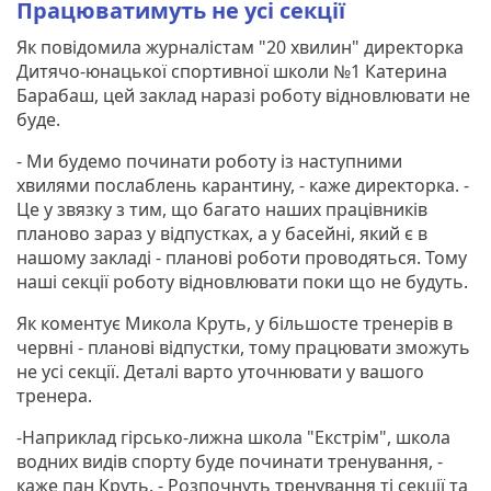
Працюватимуть не усі секції
Як повідомила журналістам "20 хвилин" директорка
Дитячо-юнацької спортивної школи №1 Катерина
Барабаш, цей заклад наразі роботу відновлювати не
буде.
- Ми будемо починати роботу із наступними
хвилями послаблень карантину, - каже директорка. -
Це у звязку з тим, що багато наших працівників
планово зараз у відпустках, а у басейні, який є в
нашому закладі - планові роботи проводяться. Тому
наші секції роботу відновлювати поки що не будуть.
Як коментує Микола Круть, у більшосте тренерів в
червні - планові відпустки, тому працювати зможуть
не усі секції. Деталі варто уточнювати у вашого
тренера.
-Наприклад гірсько-лижна школа "Екстрім", школа
водних видів спорту буде починати тренування, -
каже пан Круть. - Розпочнуть тренування ті секції та