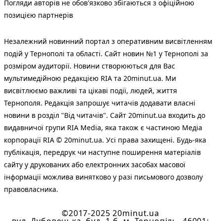
Погляди авторів не обов'язково збігаються з офіційною
позицією партнерів
Незалежний новинний портал з оперативним висвітленням
подій у Тернополі та області. Сайт новин №1 у Тернополі за
розміром аудиторії. Новини створюються для Вас
мультимедійною редакцією RIA та 20minut.ua. Ми
висвітлюємо важливі та цікаві події, людей, життя
Тернополя. Редакція запрошує читачів додавати власні
новини в розділ "Від читачів". Сайт 20minut.ua входить до
видавничої групи RIA Media, яка також є частиною Медіа
корпорації RIA © 20minut.ua. Усі права захищені. Будь-яка
публiкацiя, передрук чи наступне поширення матеріалів
сайту у друкованих або електронних засобах масової
інформації можлива винятково у разі письмового дозволу
правовласника.
©2017-2025 20minut.ua
вул. Дубовецька, буд. 1-б, м. Тернопіль, 46001;