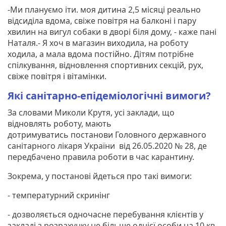
-Ми плануємо іти. моя дитина 2,5 місяці реально
відсиділа вдома, свіже повітря на балконі і пару
хвилин на вигул собаки в дворі біля дому, - каже пані
Наталя.- Я хоч в магазин виходила, на роботу
ходила, а мала вдома постійно. Дітям потрібне
спілкування, відновлення спортивних секцій, рух,
свіже повітря і вітамінки.
Які санітарно-епідеміологічні вимоги?
За словами Миколи Крутя, усі заклади, що
відновлять роботу, мають
дотримуватись постанови Головного державного
санітарного лікаря України від 26.05.2020 № 28, де
передбачено правила роботи в час карантину.
Зокрема, у постанові йдеться про такі вимоги:
- температурний скринінг
- дозволяється одночасне перебування клієнтів у
закладі з розрахунку не більше однієї особи на 10 кв.