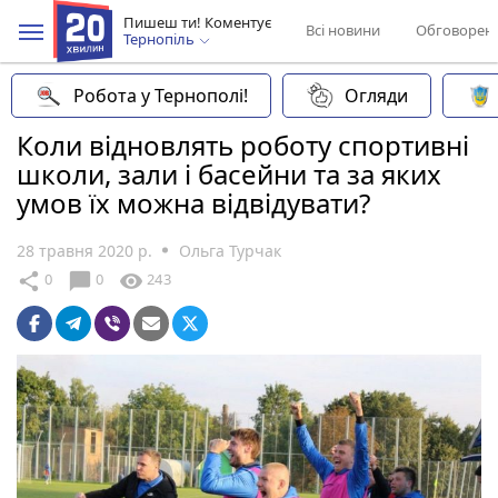
Пишеш ти! Коментує
Всі новини
Обговорен
Тернопіль
Робота у Тернополі!
Огляди
Коли відновлять роботу спортивні
школи, зали і басейни та за яких
умов їх можна відвідувати?
28 травня 2020 р.
Ольга Турчак
chat_bubble
share
visibility
0
0
243