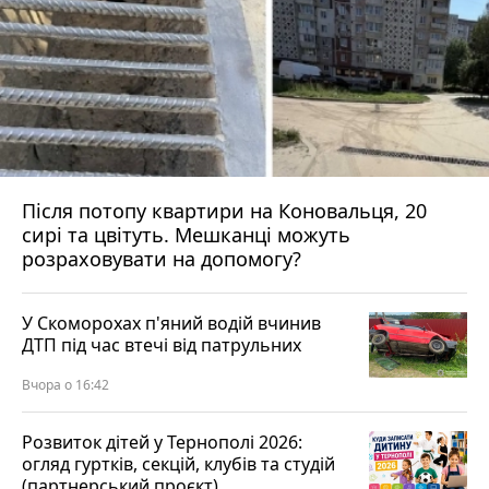
Після потопу квартири на Коновальця, 20
сирі та цвітуть. Мешканці можуть
розраховувати на допомогу?
У Скоморохах п'яний водій вчинив
ДТП під час втечі від патрульних
Вчора о 16:42
Розвиток дітей у Тернополі 2026:
огляд гуртків, секцій, клубів та студій
(партнерський проєкт)