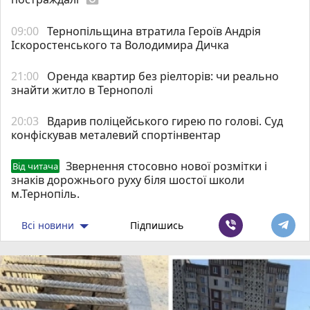
09:00
Тернопільщина втратила Героїв Андрія
Іскоростенського та Володимира Дичка
21:00
Оренда квартир без ріелторів: чи реально
знайти житло в Тернополі
20:03
Вдарив поліцейського гирею по голові. Суд
конфіскував металевий спортінвентар
Звернення стосовно нової розмітки і
Від читача
знаків дорожнього руху біля шостої школи
м.Тернопіль.
Всі новини
Підпишись