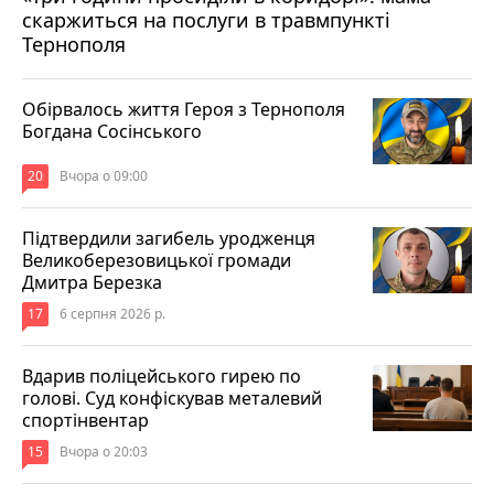
скаржиться на послуги в травмпункті
Тернополя
Обірвалось життя Героя з Тернополя
Богдана Сосінського
20
Вчора о 09:00
Підтвердили загибель уродженця
Великоберезовицької громади
Дмитра Березка
17
6 серпня 2026 р.
Вдарив поліцейського гирею по
голові. Суд конфіскував металевий
спортінвентар
15
Вчора о 20:03