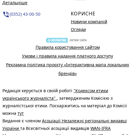
Детальніше
КОРИСНЕ
phone_in_talk
(0352) 43-00-50
Новини компаній
Огляди
Правила користування сайтом
Умови і правила надання платного доступу
Рекламна політика проєкту «Інтерактивна мапа локальних
брендів»
Редакція керується в своїй роботі
"Кодексом етики
українського журналіста"
, затвердженим Комісією з
журналістської етики. Поскаржитись на матеріал до Комісії
можна
тут
Видання є членом
Асоціації Незалежні регіональні видавці
України
та Всесвітньої асоціації видавців
WAN-IFRA