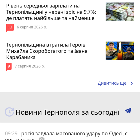
Рівень середньої зарплати на
Тернопільщині у червні зріс на 9,7%:
де платять найбільше та найменше
13
6 серпня 2026 р.
Тернопільщина втратила Героїв
Михайла Скоробогатого та Івана
Карабаника
9
7 серпня 2026 р.
keyboard_arrow_right
Дивитись ще
Новини Тернополя за сьогодні
09:29
росія завдала масованого удару по Одесі, є
постраждалі
photo_camera