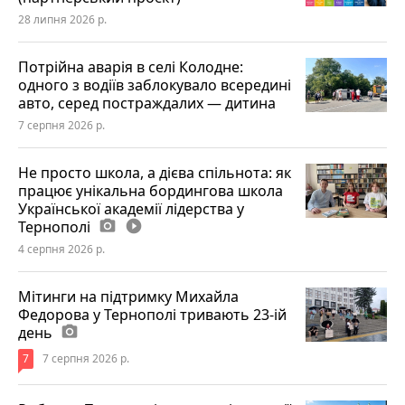
28 липня 2026 р.
Потрійна аварія в селі Колодне:
одного з водіїв заблокувало всередині
авто, серед постраждалих — дитина
7 серпня 2026 р.
Не просто школа, а дієва спільнота: як
працює унікальна бордингова школа
Української академії лідерства у
Тернополі
photo_camera
play_circle_filled
4 серпня 2026 р.
Мітинги на підтримку Михайла
Федорова у Тернополі тривають 23-ій
день
photo_camera
7
7 серпня 2026 р.