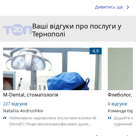
keyboard_arrow_right
Дивитись ще
Ваші відгуки про послуги у
Тернополі
4.9
M-Dental, стоматологія
227 відгуків
0 відгуків
Nataliia Andrushkiv
Команда top2
Неймовірно задоволена послугами клініки М -
Додайте пе
Dental!!! Лікарі висококваліфіковані, дуже...
судинний х
своїм досві