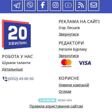
РЕКЛАМА НА САЙТІ
Ігор Леськів
Звернутися
РЕДАКТОРИ
Наталія Бурлаку
Звернутися
РОБОТА У НАС
Шукаєм таланти
Детальніше
КОРИСНЕ
phone_in_talk
(0352) 43-00-50
Новини компаній
Огляди
Правила користування сайтом