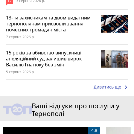
17
3 серпня 2026 р.
13-ти захисникам та двом видатним
тернополянам присвоїли звання
почесних громадян міста
7 серпня 2026 р.
15 років за вбивство випускниці:
апеляційний суд залишив вирок
Василю Гнатюку без змін
5 серпня 2026 р.
keyboard_arrow_right
Дивитись ще
Ваші відгуки про послуги у
Тернополі
4.8