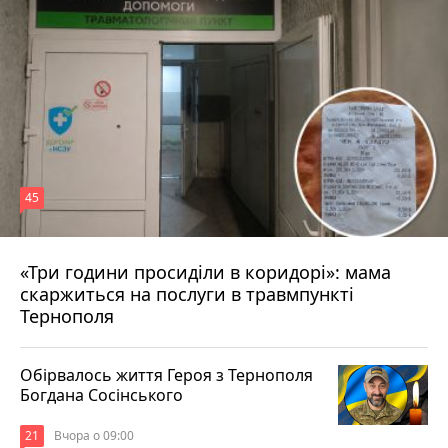
45
«Три години просиділи в коридорі»: мама
Вчора о 13:05
скаржиться на послуги в травмпункті
Тернополя
Обірвалось життя Героя з Тернополя
Богдана Сосінського
21
Вчора о 09:00