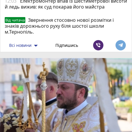
12:03
Електромонтер впав із шестиметрової висоти
й ледь вижив: як суд покарав його майстра
Звернення стосовно нової розмітки і
Від читача
знаків дорожнього руху біля шостої школи
м.Тернопіль.
Всі новини
Підпишись