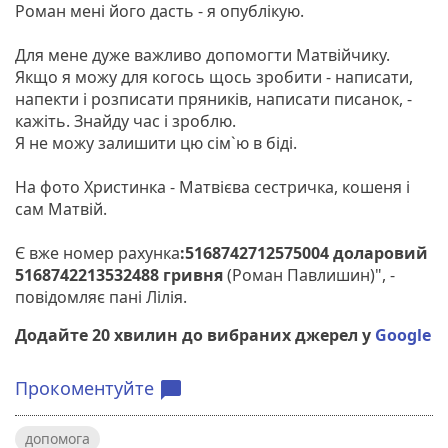
Роман мені його дасть - я опублікую.
Для мене дуже важливо допомогти Матвійчику.
Якщо я можу для когось щось зробити - написати,
напекти і розписати пряників, написати писанок, -
кажіть. Знайду час і зроблю.
Я не можу залишити цю сім`ю в біді.
На фото Христинка - Матвієва сестричка, кошеня і
сам Матвій.
Є вже номер рахунка
:5168742712575004 доларовий
5168742213532488 гривня
(Роман Павлишин)", -
повідомляє пані Лілія.
Додайте 20 хвилин до вибраних джерел у
Google
Прокоментуйте
chat_bubble
допомога