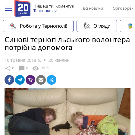
Пишеш ти! Коментує
Всі новини
Обговорен
Тернопіль
Робота у Тернополі!
Огляди
Синові тернопільського волонтера
потрібна допомога
10 травня 2018 р.
20 хвилин
chat_bubble
share
visibility
6
0
1605