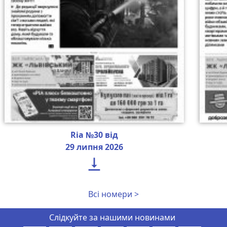
Ria №30 від
29 липня 2026

Всі номери >
Слідкуйте за нашими новинами