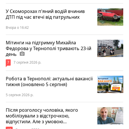
У Скоморохах п'яний водій вчинив
ДТП під час втечі від патрульних
Вчора о 16:42
Мітинги на підтримку Михайла
Федорова у Тернополі тривають 23-ій
день
photo_camera
7
7 серпня 2026 р.
Робота в Тернополі: актуальні вакансії
тижня (оновлено 5 серпня)
5 серпня 2026 р.
Після розголосу чоловіка, якого
мобілізували з відстрочкою,
відпустили. Але з умовою…