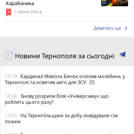
Карабаника
9
7 серпня 2026 р.
keyboard_arrow_right
Дивитись ще
Новини Тернополя за сьогодні
15:10
Кардинал Микола Бичок очолив молебень у
Тернополі та освятив авто для ЗСУ
photo_camera
14:04
Знову розрили біля «Універсаму»: що
роблять цього разу?
13:00
На Тернопільщині за добу ліквідували сім
пожеж