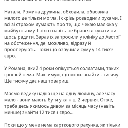
Наталя, Ромина дружина, обходила, обвозила
малого де тільки могла, і скрізь розводили руками. І
всі зі страхом думають про те, що чекаю малюка у
майбутньому. І ніхто навіть не брався лікувати чи
щось радити. Зараз їх запросили у клініку до Австрії
на обстеження, де, можливо, відразу й
прооперують. Поки що озвучили суму у 14 тисяч
євро.
У Романа, який 4 роки опікується солдатами, таких
грошей нема. Максимум, що може знайти - тисячу.
Ще тисячу дає наш товариш.
Маємо ведику надію ще на одну людину, але часу
мало - вони мають бути у клініці 2 червня. Отже,
треба десь якимось дивом за місяць часу (навіть
менше) знайти 12 тисяч євро...
Поки що у мене нема карткового рахунка, як тільки