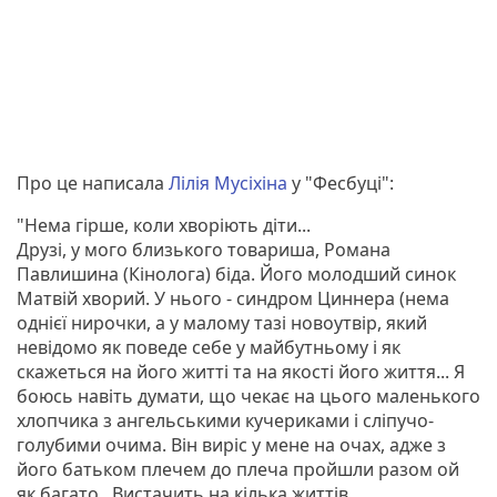
Про це написала
Лілія Мусіхіна
у "Фесбуці":
"Нема гірше, коли хворіють діти...
Друзі, у мого близького товариша, Романа
Павлишина (Кінолога) біда. Його молодший синок
Матвій хворий. У нього - синдром Циннера (нема
однієї нирочки, а у малому тазі новоутвір, який
невідомо як поведе себе у майбутньому і як
скажеться на його житті та на якості його життя... Я
боюсь навіть думати, що чекає на цього маленького
хлопчика з ангельськими кучериками і сліпучо-
голубими очима. Він виріс у мене на очах, адже з
його батьком плечем до плеча пройшли разом ой
як багато...Вистачить на кілька життів.