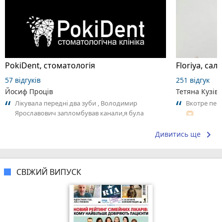
PokiDent, стоматологія
Floriya, сало
57 відгуків
251 відгук
Йосиф Проців
Тетяна Кузів
Лікувала передні два зуби , Володимир
Вкотре пер
Ярославович запломбував канали,я була
🫶🏻
задоволена,потім на пломбування відправив...
keyboard_arrow_right
Дивитись ще
СВІЖИЙ ВИПУСК