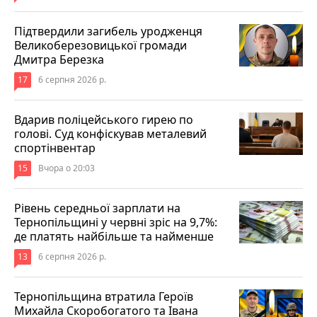
Підтвердили загибель уродженця
Великоберезовицької громади
Дмитра Березка
17
6 серпня 2026 р.
Вдарив поліцейського гирею по
голові. Суд конфіскував металевий
спортінвентар
15
Вчора о 20:03
Рівень середньої зарплати на
Тернопільщині у червні зріс на 9,7%:
де платять найбільше та найменше
13
6 серпня 2026 р.
Тернопільщина втратила Героїв
Михайла Скоробогатого та Івана