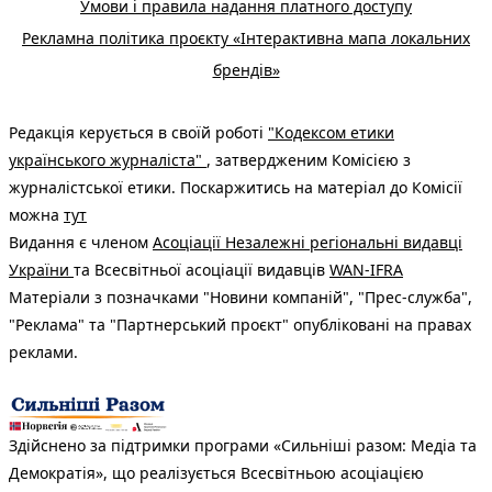
Умови і правила надання платного доступу
Рекламна політика проєкту «Інтерактивна мапа локальних
брендів»
Редакція керується в своїй роботі
"Кодексом етики
українського журналіста"
, затвердженим Комісією з
журналістської етики. Поскаржитись на матеріал до Комісії
можна
тут
Видання є членом
Асоціації Незалежні регіональні видавці
України
та Всесвітньої асоціації видавців
WAN-IFRA
Матеріали з позначками "Новини компаній", "Прес-служба",
"Реклама" та "Партнерський проєкт" опубліковані на правах
реклами.
Здійснено за підтримки програми «Сильніші разом: Медіа та
Демократія», що реалізується Всесвітньою асоціацією