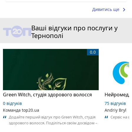
keyboard_arrow_right
Дивитись ще
Ваші відгуки про послуги у
Тернополі
0.0
Green Witch, студія здорового волосся
Нейромед, 
0 відгуків
75 відгуків
Команда top20.ua
Andriy Bryl
Додайте перший відгук про Green Witch, студія
Сервіс на в
здорового волосся. Поділіться своїм досвідом –
що Вам сподобалось, а що ні!...