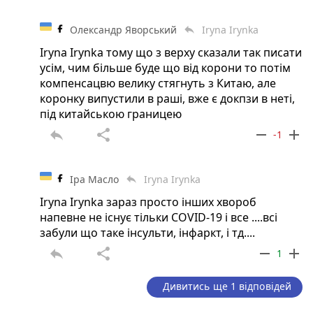
Олександр Яворський
Iryna Irynka
reply
Iryna Irynka тому що з верху сказали так писати
усім, чим більше буде що від корони то потім
компенсацвю велику стягнуть з Китаю, але
коронку випустили в раші, вже є докпзи в неті,
під китайською границею
reply
share
remove
add
-1
Іра Масло
Iryna Irynka
reply
Iryna Irynka зараз просто інших хвороб
напевне не існує тільки COVID-19 і все ....всі
забули що таке інсульти, інфаркт, і тд....
reply
share
remove
add
1
Дивитись ще 1 відповідей