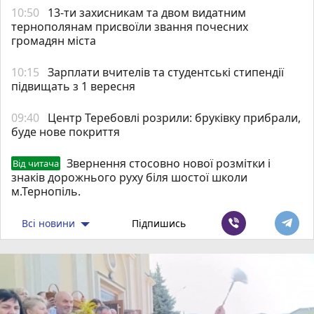
10:50
13-ти захисникам та двом видатним
тернополянам присвоїли звання почесних
громадян міста
10:15
Зарплати вчителів та студентські стипендії
підвищать з 1 вересня
09:40
Центр Теребовлі розрили: бруківку прибрали,
буде нове покриття
Звернення стосовно нової розмітки і
Від читача
знаків дорожнього руху біля шостої школи
м.Тернопіль.
Всі новини
Підпишись