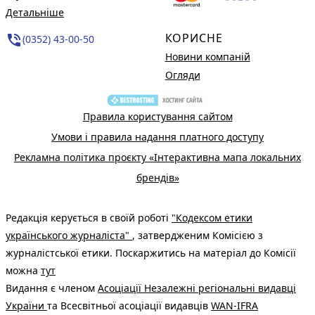
Детальніше
КОРИСНЕ
phone_in_talk
(0352) 43-00-50
Новини компаній
Огляди
Правила користування сайтом
Умови і правила надання платного доступу
Рекламна політика проєкту «Інтерактивна мапа локальних
брендів»
Редакція керується в своїй роботі
"Кодексом етики
українського журналіста"
, затвердженим Комісією з
журналістської етики. Поскаржитись на матеріал до Комісії
можна
тут
Видання є членом
Асоціації Незалежні регіональні видавці
України
та Всесвітньої асоціації видавців
WAN-IFRA