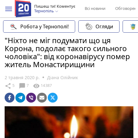
Пишеш ти! Коментує
Всі новини
Обговорен
Тернопіль
Робота у Тернополі!
Огляди
"Ніхто не міг подумати що ця
Корона, подолає такого сильного
чоловіка": від коронавірусу помер
житель Монастирищини
2 травня 2020 р.
Діана Олійник
chat_bubble
share
visibility
5
7
14387