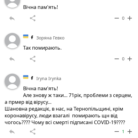
Вічна пам'ять!
reply
share
remove
add
0
Зоряна Гевко
Так помирають.
reply
share
remove
add
0
Iryna Irynka
Вічна пам'ять!
Але знову ж таки... 71рік, проблеми з серцем,
а прмер від вірусу...
Шановна редакціє, в нас, на Тернопільщині, крім
коронавірусу, люди взагалі помирають щн від
чогось???? Чому всі смерті підписані COVID-19????
reply
share
remove
add
1