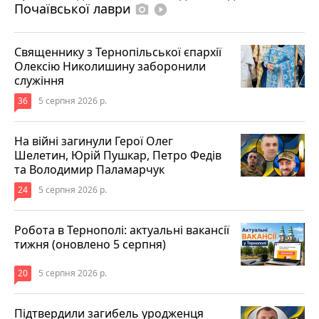
Почаївської лаври
photo_camera
play_circle_filled
Священнику з Тернопільської єпархії
Олексію Николишину заборонили
служіння
36
5 серпня 2026 р.
На війні загинули Герої Олег
Шелетин, Юрій Пушкар, Петро Федів
та Володимир Паламарчук
24
5 серпня 2026 р.
Робота в Тернополі: актуальні вакансії
тижня (оновлено 5 серпня)
20
5 серпня 2026 р.
Підтвердили загибель уродженця