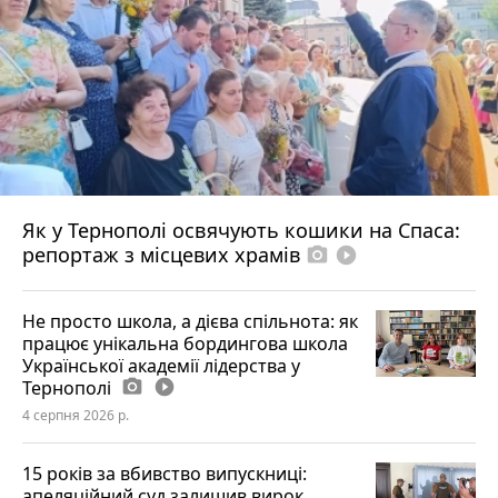
Як у Тернополі освячують кошики на Спаса:
репортаж з місцевих храмів
photo_camera
play_circle_filled
Не просто школа, а дієва спільнота: як
працює унікальна бордингова школа
Української академії лідерства у
Тернополі
photo_camera
play_circle_filled
4 серпня 2026 р.
15 років за вбивство випускниці:
апеляційний суд залишив вирок