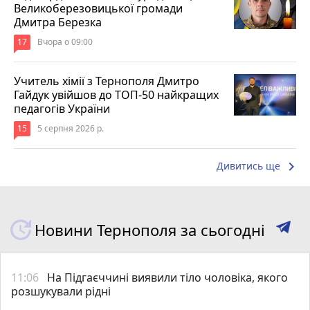
Великоберезовицької громади
Дмитра Березка
17
Вчора о 09:00
Учитель хімії з Тернополя Дмитро
Гайдук увійшов до ТОП-50 найкращих
педагогів України
15
5 серпня 2026 р.
keyboard_arrow_right
Дивитись ще
Новини Тернополя за сьогодні
11:06
На Підгаєччині виявили тіло чоловіка, якого
розшукували рідні