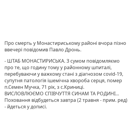
Про смерть у Монастириському районі вчора пізно
ввечері повідомив Павло Дронь.
- ШТАБ МОНАСТИРИСЬКА. З сумом повідомляємо
про те, що годину тому у районному шпиталі,
перебуваючи у важкому стані з діагнозом covid-19,
супутня патологія ішемічна хвороба серця, помер
п.Семен Мучка, 71 рік, з с.Криниці.
ВИСЛОВЛЮЄМО СПІВЧУТТЯ СИНАМ ТА РОДИНІ...
Поховання відбудеться завтра (2 травня - прим. ред)
- йдеться у дописі.