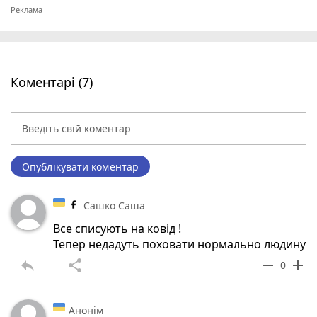
Коментарі (7)
Опублікувати коментар
Сашко Саша
Все списують на ковід !
Тепер недадуть поховати нормально людину
reply
share
remove
add
0
Анонім