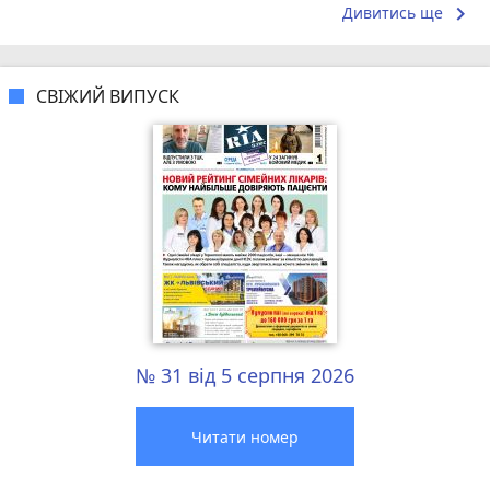
keyboard_arrow_right
Дивитись ще
СВІЖИЙ ВИПУСК
№ 31 від 5 серпня 2026
Читати номер