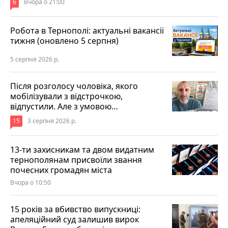
6
Вчора о 21:00
Робота в Тернополі: актуальні вакансії
тижня (оновлено 5 серпня)
5 серпня 2026 р.
Після розголосу чоловіка, якого
мобілізували з відстрочкою,
відпустили. Але з умовою…
15
3 серпня 2026 р.
13-ти захисникам та двом видатним
тернополянам присвоїли звання
почесних громадян міста
Вчора о 10:50
15 років за вбивство випускниці:
апеляційний суд залишив вирок