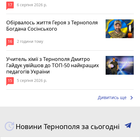
17
6 серпня 2026 р.
Обірвалось життя Героя з Тернополя
Богдана Сосінського
16
2 години тому
Учитель хімії з Тернополя Дмитро
Гайдук увійшов до ТОП-50 найкращих
педагогів України
15
5 серпня 2026 р.
keyboard_arrow_right
Дивитись ще
Новини Тернополя за сьогодні