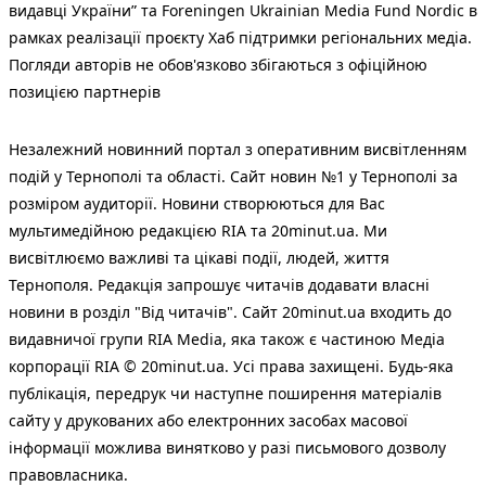
видавці України” та Foreningen Ukrainian Media Fund Nordic в
рамках реалізації проєкту Хаб підтримки регіональних медіа.
Погляди авторів не обов'язково збігаються з офіційною
позицією партнерів
Незалежний новинний портал з оперативним висвітленням
подій у Тернополі та області. Сайт новин №1 у Тернополі за
розміром аудиторії. Новини створюються для Вас
мультимедійною редакцією RIA та 20minut.ua. Ми
висвітлюємо важливі та цікаві події, людей, життя
Тернополя. Редакція запрошує читачів додавати власні
новини в розділ "Від читачів". Сайт 20minut.ua входить до
видавничої групи RIA Media, яка також є частиною Медіа
корпорації RIA © 20minut.ua. Усі права захищені. Будь-яка
публiкацiя, передрук чи наступне поширення матеріалів
сайту у друкованих або електронних засобах масової
інформації можлива винятково у разі письмового дозволу
правовласника.