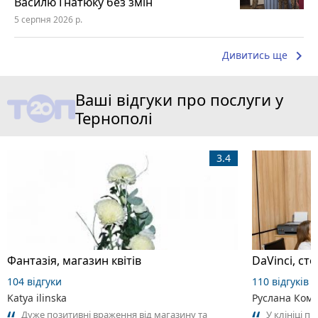
Василю Гнатюку без змін
5 серпня 2026 р.
keyboard_arrow_right
Дивитись ще
Ваші відгуки про послуги у
Тернополі
3.4
Фантазія, магазин квітів
DaVinci, ст
104 відгуки
110 відгуків
Katya ilinska
Руслана Ком
Дуже позитивні враження від магазину та
У клініці п