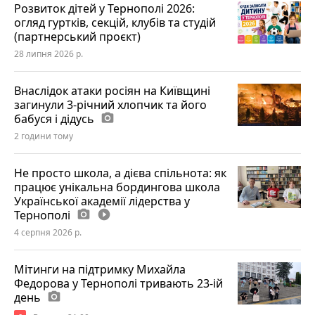
Розвиток дітей у Тернополі 2026:
огляд гуртків, секцій, клубів та студій
(партнерський проєкт)
28 липня 2026 р.
Внаслідок атаки росіян на Київщині
загинули 3-річний хлопчик та його
бабуся і дідусь
photo_camera
2 години тому
Не просто школа, а дієва спільнота: як
працює унікальна бордингова школа
Української академії лідерства у
Тернополі
photo_camera
play_circle_filled
4 серпня 2026 р.
Мітинги на підтримку Михайла
Федорова у Тернополі тривають 23-ій
день
photo_camera