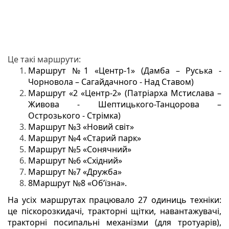
Це такі маршрути:
Маршрут №1 «Центр-1» (Дамба – Руська -
Чорновола – Сагайдачного - Над Ставом)
Маршрут «2 «Центр-2» (Патріарха Мстислава –
Живова - Шептицького-Танцорова –
Острозького - Стрімка)
Маршрут №3 «Новий світ»
Маршрут №4 «Старий парк»
Маршрут №5 «Сонячний»
Маршрут №6 «Східний»
Маршрут №7 «Дружба»
8Маршрут №8 «Об’їзна».
На усіх маршрутах працювало 27 одиниць техніки:
це піскорозкидачі, тракторні щітки, навантажувачі,
тракторні посипальні механізми (для тротуарів),