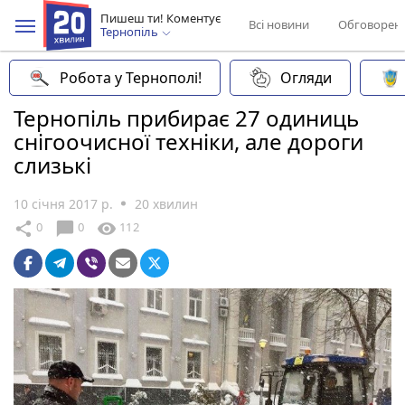
Пишеш ти! Коментує
Всі новини
Обговорен
Тернопіль
Робота у Тернополі!
Огляди
Тернопіль прибирає 27 одиниць
снігоочисної техніки, але дороги
слизькі
10 січня 2017 р.
20 хвилин
chat_bubble
share
visibility
0
0
112