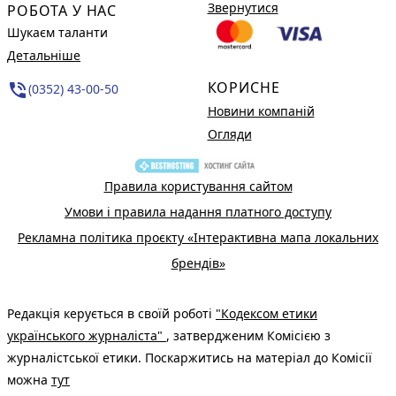
Звернутися
РОБОТА У НАС
Шукаєм таланти
Детальніше
КОРИСНЕ
phone_in_talk
(0352) 43-00-50
Новини компаній
Огляди
Правила користування сайтом
Умови і правила надання платного доступу
Рекламна політика проєкту «Інтерактивна мапа локальних
брендів»
Редакція керується в своїй роботі
"Кодексом етики
українського журналіста"
, затвердженим Комісією з
журналістської етики. Поскаржитись на матеріал до Комісії
можна
тут