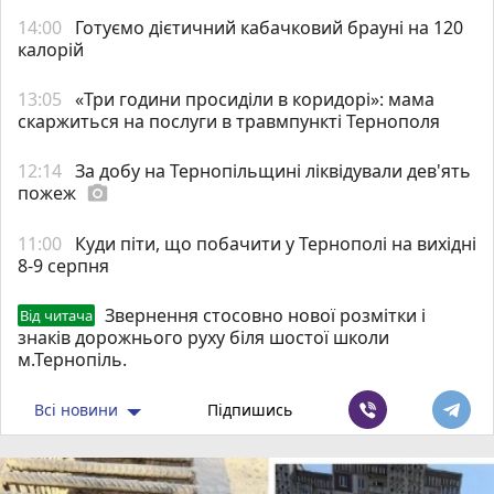
14:00
Готуємо дієтичний кабачковий брауні на 120
калорій
13:05
«Три години просиділи в коридорі»: мама
скаржиться на послуги в травмпункті Тернополя
12:14
За добу на Тернопільщині ліквідували дев'ять
пожеж
photo_camera
11:00
Куди піти, що побачити у Тернополі на вихідні
8-9 серпня
Звернення стосовно нової розмітки і
Від читача
знаків дорожнього руху біля шостої школи
м.Тернопіль.
Всі новини
Підпишись