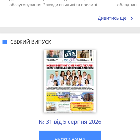
обслуговування. Завжди ввічливі та приємні
обладнання
флористи, які допоможуть із вибором...
задоволена
рекомендую
keyboard_arrow_right
Дивитись ще
СВІЖИЙ ВИПУСК
№ 31 від 5 серпня 2026
Читати номер