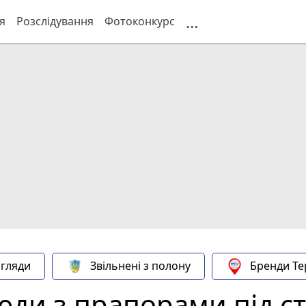
...
я
Розслідування
Фотоконкурс
гляди
Звільнені з полону
Бренди Те
ди з прапорами під с