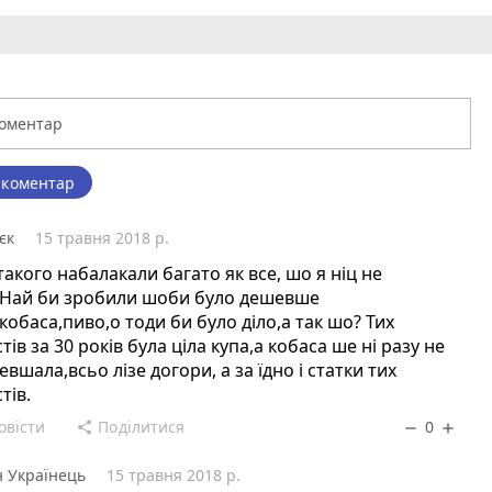
 коментар
єк
15 травня 2018 р.
акого набалакали багато як все, шо я ніц не
.Най би зробили шоби було дешевше
кобаса,пиво,о тоди би було діло,а так шо? Тих
стів за 30 років була ціла купа,а кобаса ше ні разу не
вшала,всьо лізе догори, а за їдно і статки тих
тів.
овісти
Поділитися
0
share
remove
add
н Українець
15 травня 2018 р.