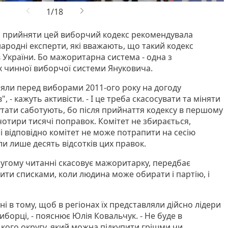
, прийняти цей виборчий кодекс рекомендувала
жнародні експерти, які вважають, що такий кодекс
 України. Бо мажоритарна система - одна з
 чинної виборчої системи Януковича.
яли перед виборами 2011-ого року на догоду
", - кажуть активісти. - І це треба скасосувати та міняти
утати саботують, бо після прийнаття кодексу в першому
чотири тисячі поправок. Комітет не збирається,
 і відповідно комітет не може потрапити на сесію
и лише десять відсотків цих правок.
угому читанні скасовує мажоритарку, передбає
ити списками, коли людина може обирати і партію, і
ені в тому, щоб в регіонах їх представляли дійсно лідери
иборці, - пояснює Юлія Ковальчук. - Не буде в
ого округу, який можна підкупити грішми чи