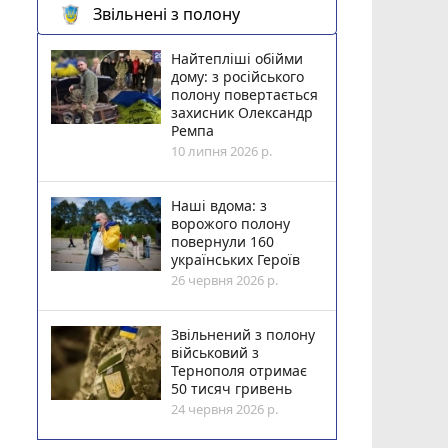
Звільнені з полону
Найтепліші обійми
дому: з російського
полону повертається
захисник Олександр
Ремпа
10 липня 2026 р.
Наші вдома: з
ворожого полону
повернули 160
українських Героїв
26 червня 2026 р.
Звільнений з полону
військовий з
Тернополя отримає
50 тисяч гривень
24 червня 2026 р.