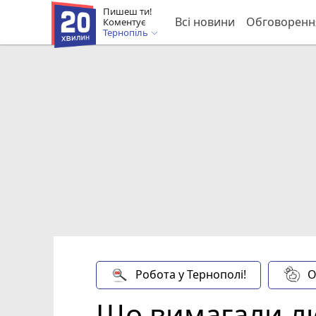
Пишеш ти!
Всі новини
Обговоренн
Коментує
Тернопіль
Робота у Тернополі!
О
Що вимагали лю