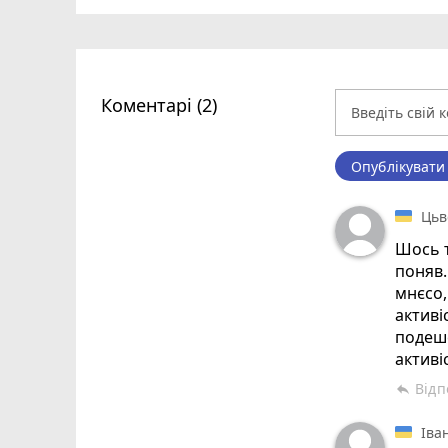
Коментарі (2)
Опублікувати
Цьв
Шось т
поняв
мнєсо,
активі
подеше
активіс
Відп
reply
Іва