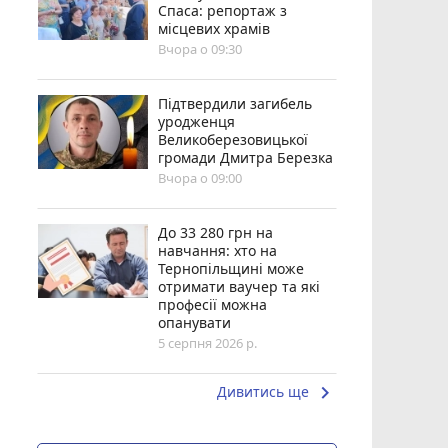
Спаса: репортаж з
місцевих храмів
Вчора о 09:30
Підтвердили загибель
уродженця
Великоберезовицької
громади Дмитра Березка
Вчора о 09:00
До 33 280 грн на
навчання: хто на
Тернопільщині може
отримати ваучер та які
професії можна
опанувати
5 серпня 2026 р.
keyboard_arrow_right
Дивитись ще