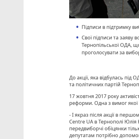
Підписи в підтримку ви
Свої підписи та заяву 
Тернопільської ОДА, щ
проголосувати за вибор
До акції, яка відбулась під
та політичних партій Терноп
17 жовтня 2017 року активіс
реформи. Одна з вимог якої
- І якраз після акції в перш
Centre UA в Тернополі Юлія 
передвиборчі обіцянки тільк
депутатам потрібно допомог