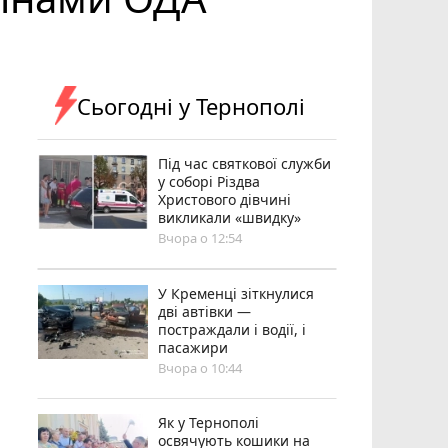
Сьогодні у Тернополі
Під час святкової служби
у соборі Різдва
Христового дівчині
викликали «швидку»
Вчора о 12:54
У Кременці зіткнулися
дві автівки —
постраждали і водії, і
пасажири
Вчора о 10:44
Як у Тернополі
освячують кошики на