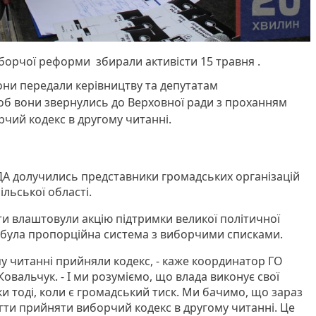
борчої реформи збирали активісти 15 травня .
вони передали керівництву та депутатам
об вони звернулись до Верховної ради з проханням
чий кодекс в другому читанні.
 ОДА долучились представники громадських організацій
ільської області.
ти влаштовули акцію підтримки великої політичної
 була пропорційна система з виборчими списками.
ому читанні прийняли кодекс, - каже координатор ГО
Ковальчук. - І ми розуміємо, що влада виконує свої
и тоді, коли є громадський тиск. Ми бачимо, що зараз
ти прийняти виборчий кодекс в другому читанні. Це