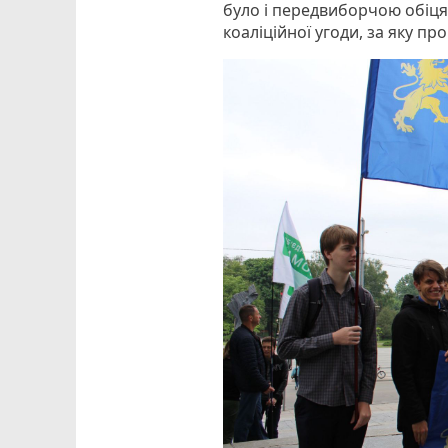
було і передвиборчою обіця
коаліційної угоди, за яку п