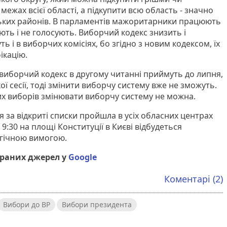
межах всієї області, а підкупити всю область - значно
ньких районів. В парламентів мажоритарники працюють
ють і не голосують. Виборчий кодекс знизить і
ть і в виборчих комісіях, бо згідно з новим кодексом, їх
ікацію.
 виборчий кодекс в другому читанні приймуть до липня,
ї сесії, тоді змінити виборчу систему вже не зможуть.
их виборів змінювати виборчу систему не можна.
ія за відкриті списки пройшла в усіх обласних центрах
 9:30 на площі Конституції в Києві відбудеться
огічною вимогою.
браних джерел у
Google
Коментарі (2)
Вибори до ВР
Вибори президента