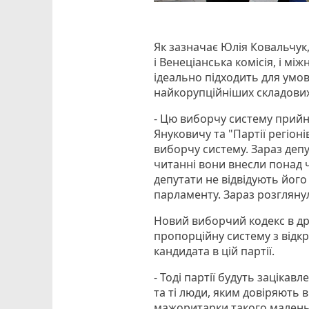
Як зазначає Юлія Ковальчук
і Венеціанська комісія, і мі
ідеально підходить для умов
найкорупційніших складових
- Цю виборчу систему прийн
Януковичу та "Партії регіонів
виборчу систему. Зараз деп
читанні вони внесли понад 
депутати не відвідують його
парламенту. Зараз розглянул
Новий виборчий кодекс в др
пропорційну систему з відкр
кандидата в цій партії.
- Тоді партії будуть зацікавл
та ті люди, яким довіряють в
мажоритарки такого маленьк