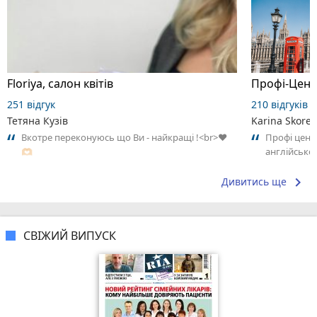
Floriya, салон квітів
251 відгук
210 відгуків
Тетяна Кузів
Karina Skore
Вкотре переконуюсь що Ви - найкращі !<br>♥️
Профі цент
🫶🏻
англійсько
методом ка
keyboard_arrow_right
Дивитись ще
СВІЖИЙ ВИПУСК