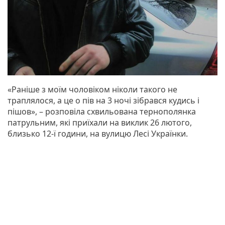
«Раніше з моїм чоловіком ніколи такого не
траплялося, а це о пів на 3 ночі зібрався кудись і
пішов», – розповіла схвильована тернополянка
патрульним, які приїхали на виклик 26 лютого,
близько 12-ї години, на вулицю Лесі Українки.