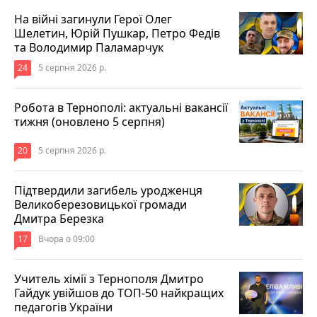
На війні загинули Герої Олег
Шелетин, Юрій Пушкар, Петро Федів
та Володимир Паламарчук
24
5 серпня 2026 р.
Робота в Тернополі: актуальні вакансії
тижня (оновлено 5 серпня)
20
5 серпня 2026 р.
Підтвердили загибель уродженця
Великоберезовицької громади
Дмитра Березка
17
Вчора о 09:00
Учитель хімії з Тернополя Дмитро
Гайдук увійшов до ТОП-50 найкращих
педагогів України