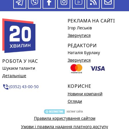
РЕКЛАМА НА САЙТІ
Ігор Леськів
Звернутися
РЕДАКТОРИ
Наталія Бурлаку
Звернутися
РОБОТА У НАС
Шукаєм таланти
Детальніше
КОРИСНЕ
phone_in_talk
(0352) 43-00-50
Новини компаній
Огляди
Правила користування сайтом
Умови і правила надання платного доступу