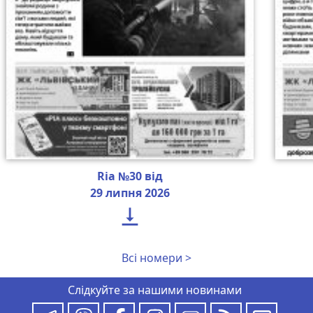
Ria №30 від
29 липня 2026

Всі номери >
Слідкуйте за нашими новинами