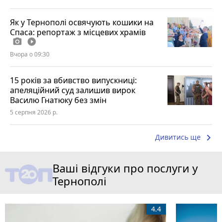
Як у Тернополі освячують кошики на
Спаса: репортаж з місцевих храмів
photo_camera
play_circle_filled
Вчора о 09:30
15 років за вбивство випускниці:
апеляційний суд залишив вирок
Василю Гнатюку без змін
5 серпня 2026 р.
keyboard_arrow_right
Дивитись ще
Ваші відгуки про послуги у
Тернополі
4.4