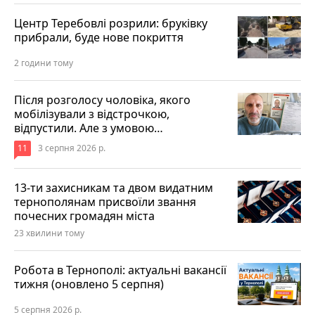
Центр Теребовлі розрили: бруківку
прибрали, буде нове покриття
2 години тому
Після розголосу чоловіка, якого
мобілізували з відстрочкою,
відпустили. Але з умовою…
11
3 серпня 2026 р.
13-ти захисникам та двом видатним
тернополянам присвоїли звання
почесних громадян міста
23 хвилини тому
Робота в Тернополі: актуальні вакансії
тижня (оновлено 5 серпня)
5 серпня 2026 р.