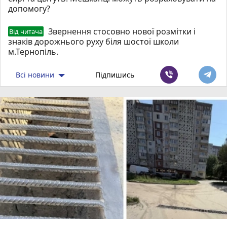
допомогу?
Звернення стосовно нової розмітки і
Від читача
знаків дорожнього руху біля шостої школи
м.Тернопіль.
Всі новини
Підпишись