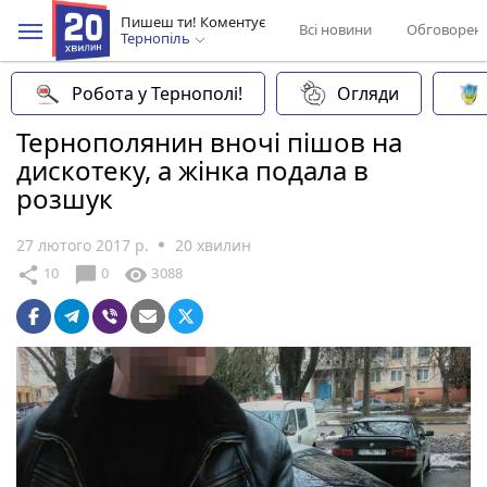
Пишеш ти! Коментує
Всі новини
Обговорен
Тернопіль
Робота у Тернополі!
Огляди
Тернополянин вночі пішов на
дискотеку, а жінка подала в
розшук
27 лютого 2017 р.
20 хвилин
chat_bubble
share
visibility
10
0
3088