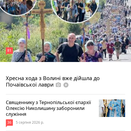
81
4 серпня 2026 р.
Хресна хода з Волині вже дійшла до
Почаївської лаври
photo_camera
play_circle_filled
Священнику з Тернопільської єпархії
Олексію Николишину заборонили
служіння
36
5 серпня 2026 р.