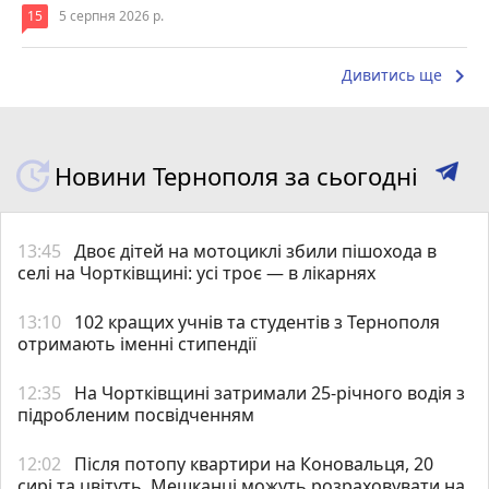
15
5 серпня 2026 р.
keyboard_arrow_right
Дивитись ще
Новини Тернополя за сьогодні
13:45
Двоє дітей на мотоциклі збили пішохода в
селі на Чортківщині: усі троє — в лікарнях
13:10
102 кращих учнів та студентів з Тернополя
отримають іменні стипендії
12:35
На Чортківщині затримали 25-річного водія з
підробленим посвідченням
12:02
Після потопу квартири на Коновальця, 20
сирі та цвітуть. Мешканці можуть розраховувати на