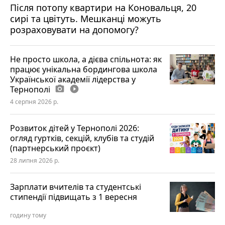
Після потопу квартири на Коновальця, 20
сирі та цвітуть. Мешканці можуть
розраховувати на допомогу?
Не просто школа, а дієва спільнота: як
працює унікальна бордингова школа
Української академії лідерства у
Тернополі
photo_camera
play_circle_filled
4 серпня 2026 р.
Розвиток дітей у Тернополі 2026:
огляд гуртків, секцій, клубів та студій
(партнерський проєкт)
28 липня 2026 р.
Зарплати вчителів та студентські
стипендії підвищать з 1 вересня
годину тому