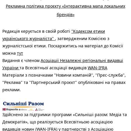
Рекламна політика проєкту «Інтерактивна мапа локальних
брендів»
Редакція керується в своїй роботі
"Кодексом етики
українського журналіста"
, затвердженим Комісією з
журналістської етики. Поскаржитись на матеріал до Комісії
можна
тут
Видання є членом
Асоціації Незалежні регіональні видавці
України
та Всесвітньої асоціації видавців
WAN-IFRA
Матеріали з позначками "Новини компаній", "Прес-служба",
"Реклама" та "Партнерський проєкт" опубліковані на правах
реклами.
Здійснено за підтримки програми «Сильніші разом: Медіа та
Демократія», що реалізується Всесвітньою асоціацією
видавців новин (WAN-IFRA) у партнерстві з Асоціацією