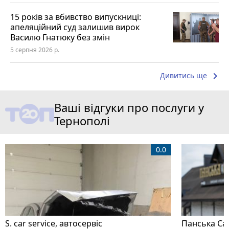
15 років за вбивство випускниці:
апеляційний суд залишив вирок
Василю Гнатюку без змін
5 серпня 2026 р.
keyboard_arrow_right
Дивитись ще
Ваші відгуки про послуги у
Тернополі
0.0
S. car service, автосервіс
Панська Са