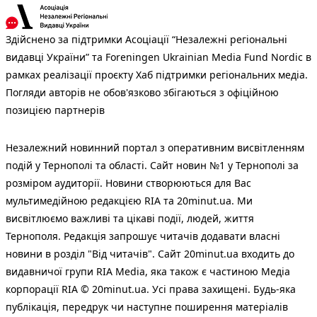
Здійснено за підтримки Асоціації “Незалежні регіональні
видавці України” та Foreningen Ukrainian Media Fund Nordic в
рамках реалізації проєкту Хаб підтримки регіональних медіа.
Погляди авторів не обов'язково збігаються з офіційною
позицією партнерів
Незалежний новинний портал з оперативним висвітленням
подій у Тернополі та області. Сайт новин №1 у Тернополі за
розміром аудиторії. Новини створюються для Вас
мультимедійною редакцією RIA та 20minut.ua. Ми
висвітлюємо важливі та цікаві події, людей, життя
Тернополя. Редакція запрошує читачів додавати власні
новини в розділ "Від читачів". Сайт 20minut.ua входить до
видавничої групи RIA Media, яка також є частиною Медіа
корпорації RIA © 20minut.ua. Усі права захищені. Будь-яка
публiкацiя, передрук чи наступне поширення матеріалів