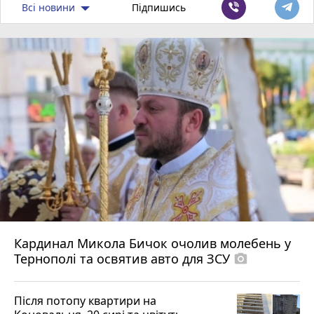
Всі новини
Підпишись
Кардинал Микола Бичок очолив молебень у
Тернополі та освятив авто для ЗСУ
photo_camera
Після потопу квартири на