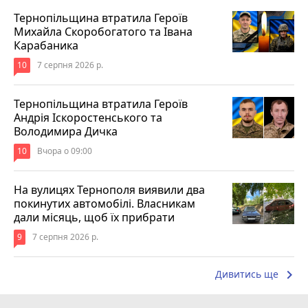
Тернопільщина втратила Героїв
Михайла Скоробогатого та Івана
Карабаника
10
7 серпня 2026 р.
Тернопільщина втратила Героїв
Андрія Іскоростенського та
Володимира Дичка
10
Вчора о 09:00
На вулицях Тернополя виявили два
покинутих автомобілі. Власникам
дали місяць, щоб їх прибрати
9
7 серпня 2026 р.
keyboard_arrow_right
Дивитись ще