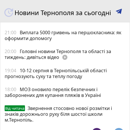
Новини Тернополя за сьогодні
21:00
Виплата 5000 гривень на першокласника: як
оформити допомогу
20:00
Головні новини Тернополя та області за
тиждень: дивіться відео
play_circle_filled
19:04
10-12 серпня в Тернопільській області
прогнозують суху та теплу погоду
18:00
МОЗ оновило перелік безпечних і
заборонених для купання пляжів в Україні
Звернення стосовно нової розмітки і
Від читача
знаків дорожнього руху біля шостої школи
м.Тернопіль.