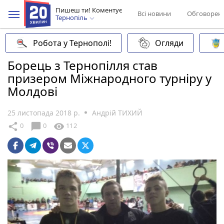
Пишеш ти! Коментує
Всі новини
Обговорен
Тернопіль
Робота у Тернополі!
Огляди
Борець з Тернопілля став
призером Міжнародного турніру у
Молдові
25 листопада 2018 р.
Андрій ТИХИЙ
chat_bubble
share
visibility
0
0
112