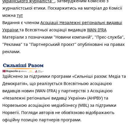
українського журналіста"
, затвердженим Комісією з
журналістської етики. Поскаржитись на матеріал до Комісії
можна
тут
Видання є членом
Асоціації Незалежні регіональні видавці
України
та Всесвітньої асоціації видавців
WAN-IFRA
Матеріали з позначками "Новини компаній", "Прес-служба",
"Реклама" та "Партнерський проєкт" опубліковані на правах
реклами.
Здійснено за підтримки програми «Сильніші разом: Медіа та
Демократія», що реалізується Всесвітньою асоціацією
видавців новин (WAN-IFRA) у партнерстві з Асоціацією
«Незалежні регіональні видавці України» (АНРВУ) та
Норвезькою асоціацією медіабізнесу (MBL) за підтримки
Норвегії. Погляди авторів не обов’язково відображають
офіційну позицію партнерів програми.