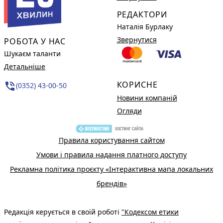
РЕДАКТОРИ
Наталія Бурлаку
Звернутися
РОБОТА У НАС
Шукаєм таланти
Детальніше
КОРИСНЕ
phone_in_talk
(0352) 43-00-50
Новини компаній
Огляди
Правила користування сайтом
Умови і правила надання платного доступу
Рекламна політика проєкту «Інтерактивна мапа локальних
брендів»
Редакція керується в своїй роботі
"Кодексом етики