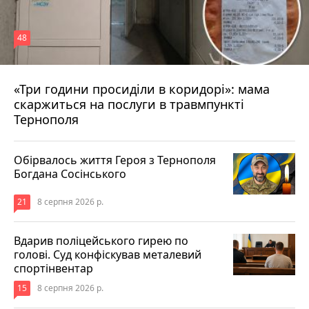
48
«Три години просиділи в коридорі»: мама
8 серпня 2026 р.
скаржиться на послуги в травмпункті
Тернополя
Обірвалось життя Героя з Тернополя
Богдана Сосінського
21
8 серпня 2026 р.
Вдарив поліцейського гирею по
голові. Суд конфіскував металевий
спортінвентар
15
8 серпня 2026 р.