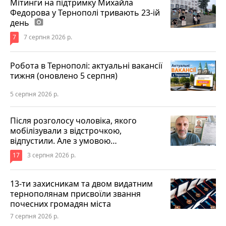
Мітинги на підтримку Михайла
Федорова у Тернополі тривають 23-ій
день
photo_camera
7
7 серпня 2026 р.
Робота в Тернополі: актуальні вакансії
тижня (оновлено 5 серпня)
5 серпня 2026 р.
Після розголосу чоловіка, якого
мобілізували з відстрочкою,
відпустили. Але з умовою…
17
3 серпня 2026 р.
13-ти захисникам та двом видатним
тернополянам присвоїли звання
почесних громадян міста
7 серпня 2026 р.