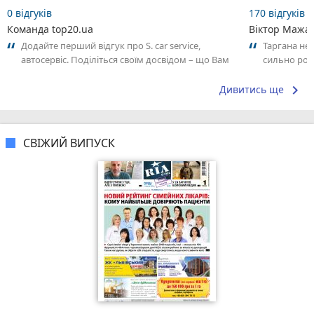
0 відгуків
170 відгуків
Команда top20.ua
Віктор Мажа
Додайте перший відгук про S. car service,
Таргана не
автосервіс. Поділіться своїм досвідом – що Вам
сильно роз
сподобалось, а що ні! Це допоможе...
keyboard_arrow_right
Дивитись ще
СВІЖИЙ ВИПУСК