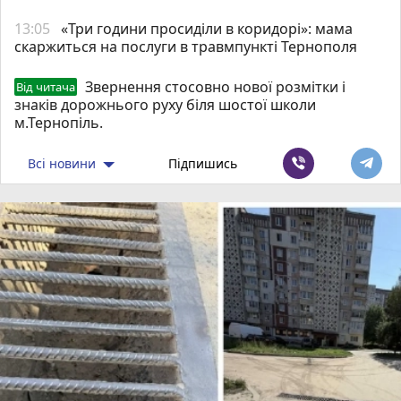
13:05
«Три години просиділи в коридорі»: мама
скаржиться на послуги в травмпункті Тернополя
Звернення стосовно нової розмітки і
Від читача
знаків дорожнього руху біля шостої школи
м.Тернопіль.
Всі новини
Підпишись