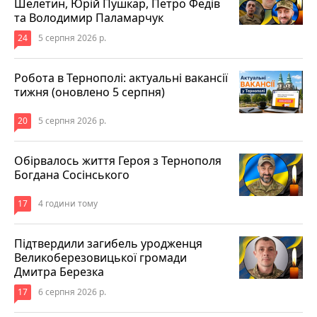
Шелетин, Юрій Пушкар, Петро Федів
та Володимир Паламарчук
24
5 серпня 2026 р.
Робота в Тернополі: актуальні вакансії
тижня (оновлено 5 серпня)
20
5 серпня 2026 р.
Обірвалось життя Героя з Тернополя
Богдана Сосінського
17
4 години тому
Підтвердили загибель уродженця
Великоберезовицької громади
Дмитра Березка
17
6 серпня 2026 р.