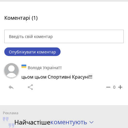
Коментарі (1)
Опублікувати коментар
Володя Україна!!!
цьом цьом Спортивні Красуні!!!
reply
share
remove
add
0
коментують
Найчастіше