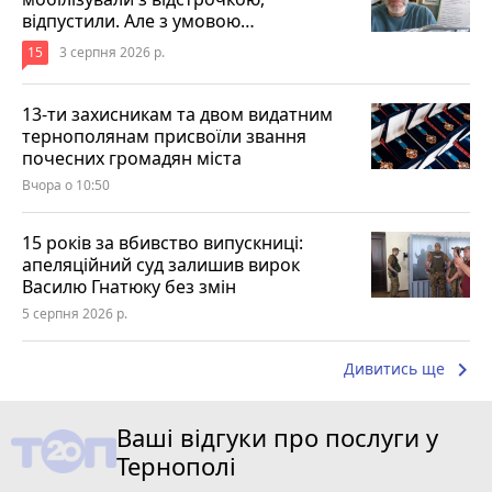
відпустили. Але з умовою…
15
3 серпня 2026 р.
13-ти захисникам та двом видатним
тернополянам присвоїли звання
почесних громадян міста
Вчора о 10:50
15 років за вбивство випускниці:
апеляційний суд залишив вирок
Василю Гнатюку без змін
5 серпня 2026 р.
keyboard_arrow_right
Дивитись ще
Ваші відгуки про послуги у
Тернополі