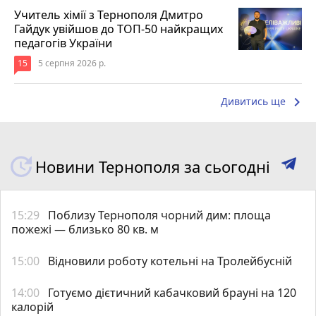
Учитель хімії з Тернополя Дмитро
Гайдук увійшов до ТОП-50 найкращих
педагогів України
15
5 серпня 2026 р.
keyboard_arrow_right
Дивитись ще
Новини Тернополя за сьогодні
15:29
Поблизу Тернополя чорний дим: площа
пожежі — близько 80 кв. м
15:00
Відновили роботу котельні на Тролейбусній
14:00
Готуємо дієтичний кабачковий брауні на 120
калорій