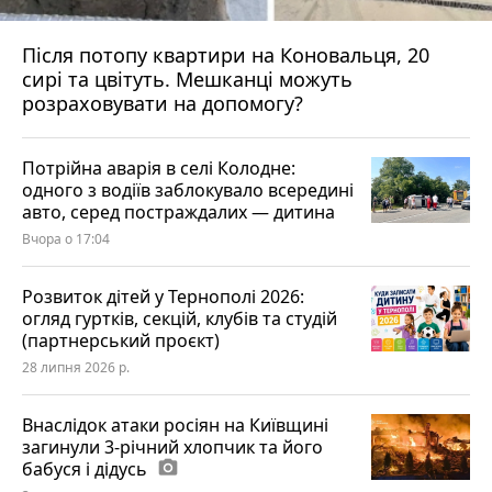
Після потопу квартири на Коновальця, 20
сирі та цвітуть. Мешканці можуть
розраховувати на допомогу?
Потрійна аварія в селі Колодне:
одного з водіїв заблокувало всередині
авто, серед постраждалих — дитина
Вчора о 17:04
Розвиток дітей у Тернополі 2026:
огляд гуртків, секцій, клубів та студій
(партнерський проєкт)
28 липня 2026 р.
Внаслідок атаки росіян на Київщині
загинули 3-річний хлопчик та його
бабуся і дідусь
photo_camera