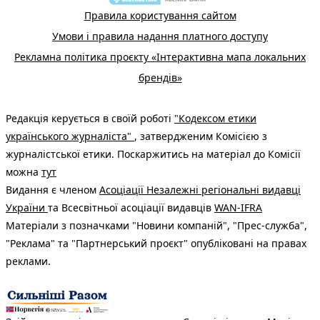
Правила користування сайтом
Умови і правила надання платного доступу
Рекламна політика проєкту «Інтерактивна мапа локальних
брендів»
Редакція керується в своїй роботі
"Кодексом етики
українського журналіста"
, затвердженим Комісією з
журналістської етики. Поскаржитись на матеріал до Комісії
можна
тут
Видання є членом
Асоціації Незалежні регіональні видавці
України
та Всесвітньої асоціації видавців
WAN-IFRA
Матеріали з позначками "Новини компаній", "Прес-служба",
"Реклама" та "Партнерський проєкт" опубліковані на правах
реклами.