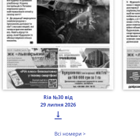
Ria №30 від
29 липня 2026

Всі номери >