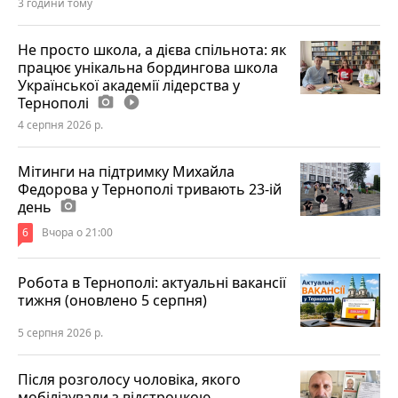
3 години тому
Не просто школа, а дієва спільнота: як
працює унікальна бордингова школа
Української академії лідерства у
Тернополі
photo_camera
play_circle_filled
4 серпня 2026 р.
Мітинги на підтримку Михайла
Федорова у Тернополі тривають 23-ій
день
photo_camera
6
Вчора о 21:00
Робота в Тернополі: актуальні вакансії
тижня (оновлено 5 серпня)
5 серпня 2026 р.
Після розголосу чоловіка, якого
мобілізували з відстрочкою,