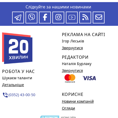
Слідкуйте за нашими новинами
РЕКЛАМА НА САЙТІ
Ігор Леськів
Звернутися
РЕДАКТОРИ
Наталія Бурлаку
Звернутися
РОБОТА У НАС
Шукаєм таланти
Детальніше
КОРИСНЕ
phone_in_talk
(0352) 43-00-50
Новини компаній
Огляди