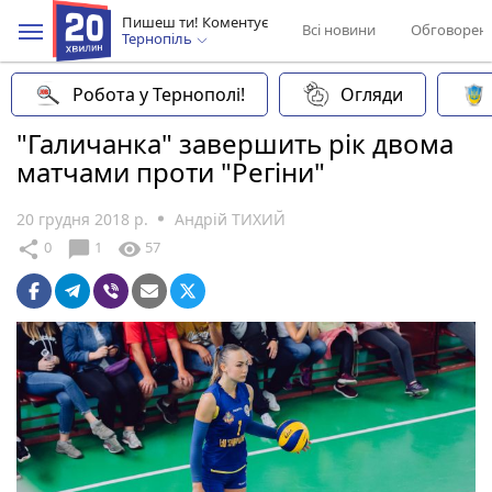
Пишеш ти! Коментує
Всі новини
Обговорен
Тернопіль
Робота у Тернополі!
Огляди
"Галичанка" завершить рік двома
матчами проти "Регіни"
20 грудня 2018 р.
Андрій ТИХИЙ
chat_bubble
share
visibility
0
1
57