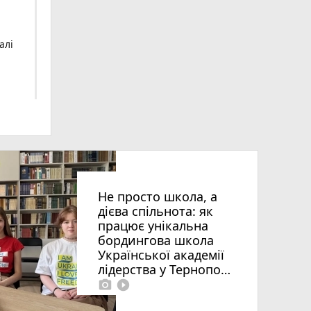
алі
Не просто школа, а
дієва спільнота: як
працює унікальна
бордингова школа
Української академії
ія»
лідерства у Тернополі
photo_camera
play_circle_filled