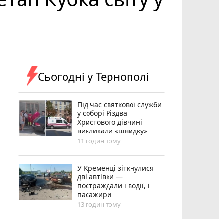
Сьогодні у Тернополі
Під час святкової служби
у соборі Різдва
Христового дівчині
викликали «швидку»
11 годин тому
У Кременці зіткнулися
дві автівки —
постраждали і водії, і
пасажири
13 годин тому