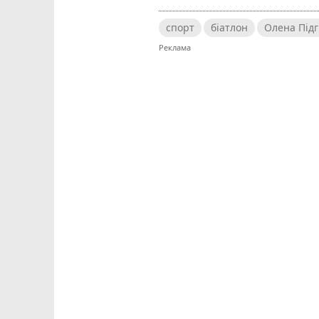
спорт
біатлон
Олена Під