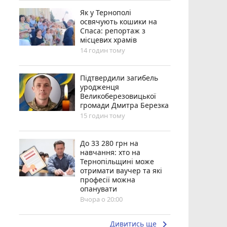
Як у Тернополі
освячують кошики на
Спаса: репортаж з
місцевих храмів
14 годин тому
Підтвердили загибель
уродженця
Великоберезовицької
громади Дмитра Березка
15 годин тому
До 33 280 грн на
навчання: хто на
Тернопільщині може
отримати ваучер та які
професії можна
опанувати
Вчора о 20:00
keyboard_arrow_right
Дивитись ще