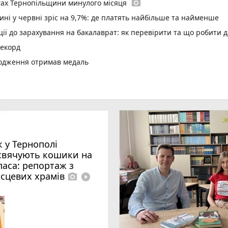
photo_camera
гах Тернопільщини минулого місяця
ині у червні зріс на 9,7%: де платять найбільше та найменше
ї до зарахування на бакалаврат: як перевірити та що робити д
рекорд
родження отримав медаль
 з трьома авто поблизу Кам'янок
ри
play_circle_filled
два Христового дівчині викликали «швидку»
ар’єрності в Тернопільській громаді
них станцій у школах і садках
к у Тернополі
оту новий сімейний лікар
свячують кошики на
паса: репортаж з
страждали і водії, і пасажири
ісцевих храмів
photo_camera
play_circle_filled
 онлайн взуття і втратила понад 63 тисячі гривень
000 000 гривень на масштабування в межах програми «Траєктор