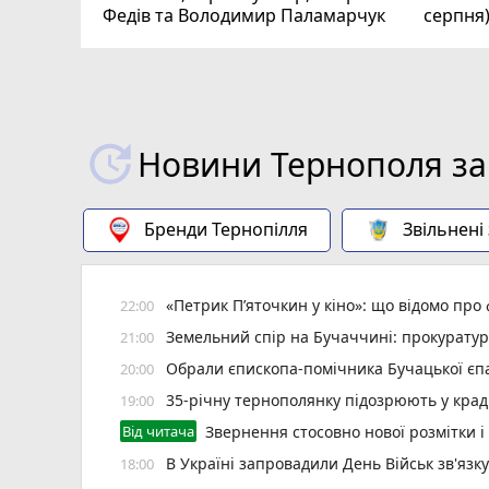
Федів та Володимир Паламарчук
серпня
Новини Тернополя за
Бренди Тернопілля
Звільнені
«Петрик П’яточкин у кіно»: що відомо про
22:00
Земельний спір на Бучаччині: прокуратур
21:00
Обрали єпископа-помічника Бучацької єпа
20:00
35-річну тернополянку підозрюють у крад
19:00
Від читача
Звернення стосовно нової розмітки і
В Україні запровадили День Військ зв'язк
18:00