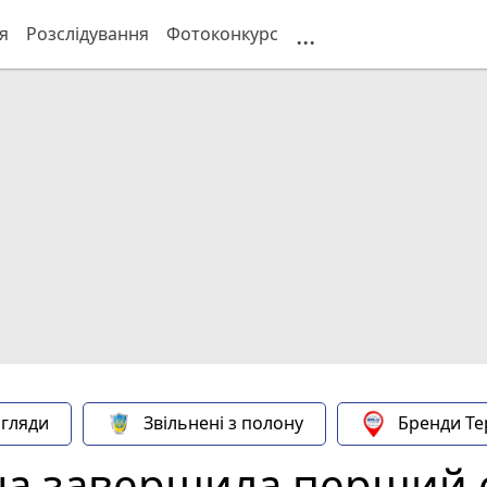
...
я
Розслідування
Фотоконкурс
гляди
Звільнені з полону
Бренди Те
а завершила перший ет