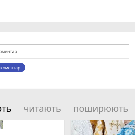
 коментар
ють
читають
поширюють