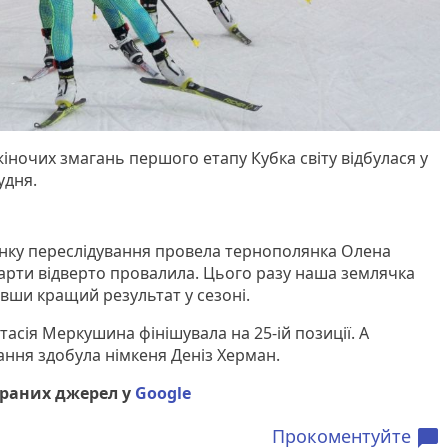
іночих змагань першого етапу Кубка світу відбулася у
удня.
онку переслідування провела тернополянка Олена
тарти відверто провалила. Цього разу наша землячка
авши кращий результат у сезоні.
асія Меркушина фінішувала на 25-ій позиції. А
ання здобула німкеня Деніз Херман.
браних джерел у
Google
Прокоментуйте
chat_bubble