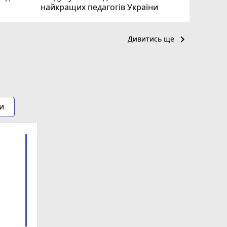
найкращих педагогів України
keyboard_arrow_right
Дивитись ще
и