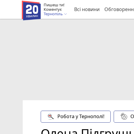
Пишеш ти!
Всі новини
Обговоренн
Коментує
Тернопіль
Робота у Тернополі!
О
Олена Підгрушн