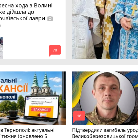
ресна хода з Волині
же дійшла до
очаївської лаври
photo_camera
lled
mode_comment
78
mode_comment
16
в Тернополі: актуальні
Підтвердили загибель уро
ї тижня (оновлено 5
Великоберезовицької гро