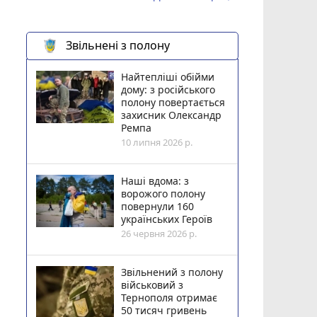
Звільнені з полону
Найтепліші обійми
дому: з російського
полону повертається
захисник Олександр
Ремпа
10 липня 2026 р.
Наші вдома: з
ворожого полону
повернули 160
українських Героїв
26 червня 2026 р.
Звільнений з полону
військовий з
Тернополя отримає
50 тисяч гривень