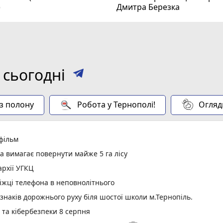
)
Дмитра Березка
 сьогодні
 з полону
Робота у Тернополі!
Огляд
 фільм
а вимагає повернути майже 5 га лісу
рхії УГКЦ
іжці телефона в неповнолітнього
 знаків дорожнього руху біля шостої школи м.Тернопіль.
у та кібербезпеки 8 серпня