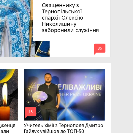
Священнику з
Тернопільської
єпархії Олексію
Николишину
заборонили служіння
mode_comment
36
На війні 
Шелетин,
Федів та
mode_comment
mode_comment
15
23
дженця
Учитель хімії з Тернополя Дмитро
мади
Гайдук увійшов до ТОП-50