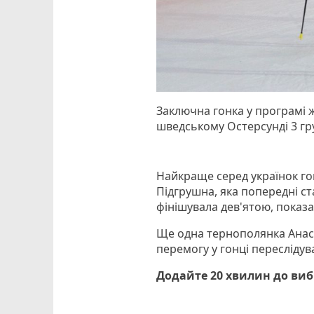
Заключна гонка у програмі ж
шведському Остерсунді 3 гр
Найкраще серед українок г
Підгрушна, яка попередні с
фінішувала дев'ятою, показ
Ще одна тернополянка Анаст
перемогу у гонці переслідув
Додайте 20 хвилин до ви