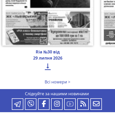
Ria №30 від
29 липня 2026

Всі номери >
Слідкуйте за нашими новинами