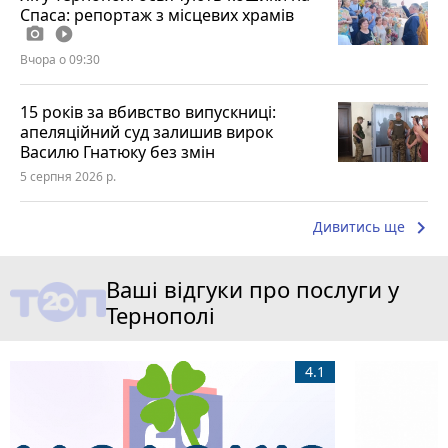
Спаса: репортаж з місцевих храмів
photo_camera
play_circle_filled
Вчора о 09:30
15 років за вбивство випускниці:
апеляційний суд залишив вирок
Василю Гнатюку без змін
5 серпня 2026 р.
keyboard_arrow_right
Дивитись ще
Ваші відгуки про послуги у
Тернополі
4.1