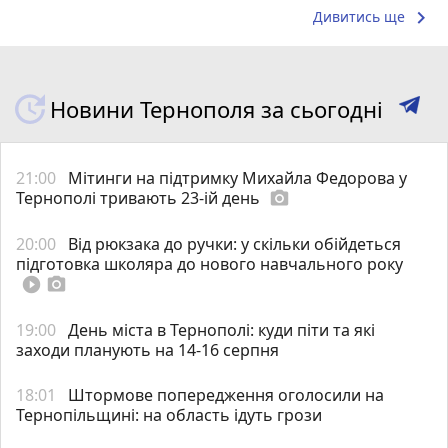
keyboard_arrow_right
Дивитись ще
Новини Тернополя за сьогодні
21:00
Мітинги на підтримку Михайла Федорова у
Тернополі тривають 23-ій день
photo_camera
20:00
Від рюкзака до ручки: у скільки обійдеться
підготовка школяра до нового навчального року
play_circle_filled
photo_camera
19:00
День міста в Тернополі: куди піти та які
заходи планують на 14-16 серпня
18:01
Штормове попередження оголосили на
Тернопільщині: на область ідуть грози