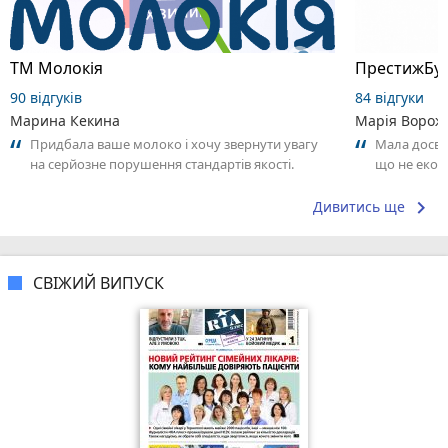
ТМ Молокія
ПрестижБуд
90 відгуків
84 відгуки
Марина Кекина
Марія Ворож
Придбала ваше молоко і хочу звернути увагу
Мала досві
на серйозне порушення стандартів якості.
що не еконо
Продукт має стійкий неприємний запах...
звертаєш ув
keyboard_arrow_right
Дивитись ще
СВІЖИЙ ВИПУСК