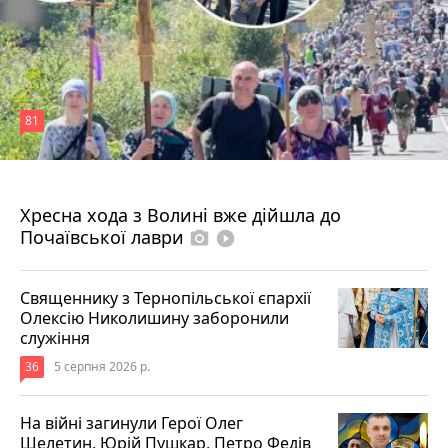
81
4 серпня 2026 р.
Хресна хода з Волині вже дійшла до
Почаївської лаври
photo_camera
play_circle_filled
Священнику з Тернопільської єпархії
Олексію Николишину заборонили
служіння
36
5 серпня 2026 р.
На війні загинули Герої Олег
Шелетин, Юрій Пушкар, Петро Федів