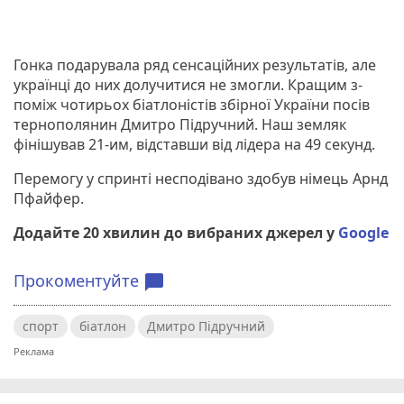
Гонка подарувала ряд сенсаційних результатів, але
українці до них долучитися не змогли. Кращим з-
поміж чотирьох біатлоністів збірної України посів
тернополянин Дмитро Підручний. Наш земляк
фінішував 21-им, відставши від лідера на 49 секунд.
Перемогу у спринті несподівано здобув німець Арнд
Пфайфер.
Додайте 20 хвилин до вибраних джерел у
Google
Прокоментуйте
chat_bubble
спорт
біатлон
Дмитро Підручний