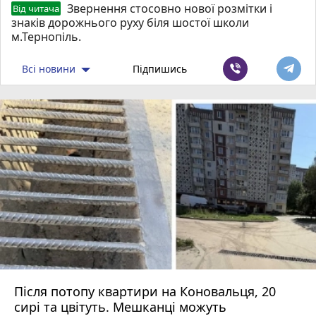
Звернення стосовно нової розмітки і
Від читача
знаків дорожнього руху біля шостої школи
м.Тернопіль.
Всі новини
Підпишись
Після потопу квартири на Коновальця, 20
сирі та цвітуть. Мешканці можуть