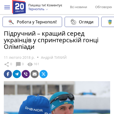
Пишеш ти! Коментує
Всі новини
Обговорен
Тернопіль
Робота у Тернополі!
Огляди
Підручний – кращий серед
українців у спринтерській гонці
Олімпіади
11 лютого 2018 р.
Андрій ТИХИЙ
chat_bubble
share
visibility
0
0
161