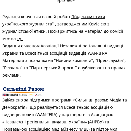
Редакція керується в своїй роботі
"Кодексом етики
українського журналіста"
, затвердженим Комісією з
журналістської етики. Поскаржитись на матеріал до Комісії
можна
тут
Видання є членом
Асоціації Незалежні регіональні видавці
України
та Всесвітньої асоціації видавців
WAN-IFRA
Матеріали з позначками "Новини компаній", "Прес-служба",
"Реклама" та "Партнерський проєкт" опубліковані на правах
реклами.
Здійснено за підтримки програми «Сильніші разом: Медіа та
Демократія», що реалізується Всесвітньою асоціацією
видавців новин (WAN-IFRA) у партнерстві з Асоціацією
«Незалежні регіональні видавці України» (АНРВУ) та
Норвезькою асоціацією медіабізнесу (MBL) за підтримки