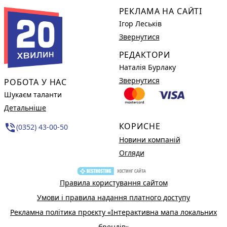
РЕКЛАМА НА САЙТІ
Ігор Леськів
Звернутися
РЕДАКТОРИ
Наталія Бурлаку
Звернутися
РОБОТА У НАС
Шукаєм таланти
Детальніше
КОРИСНЕ
phone_in_talk
(0352) 43-00-50
Новини компаній
Огляди
Правила користування сайтом
Умови і правила надання платного доступу
Рекламна політика проєкту «Інтерактивна мапа локальних
брендів»