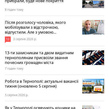
прибрали, буде нове покриття
8 годин тому
Після розголосу чоловіка, якого
мобілізували з відстрочкою,
відпустили. Але з умовою…
12
3 серпня 2026 р.
13-ти захисникам та двом видатним
тернополянам присвоїли звання
почесних громадян міста
7 годин тому
Робота в Тернополі: актуальні вакансії
тижня (оновлено 5 серпня)
5 серпня 2026 р.
Як у Тернополі освячують кошики на