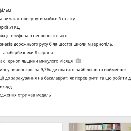
 фільм
а вимагає повернути майже 5 га лісу
рхії УГКЦ
іжці телефона в неповнолітнього
 знаків дорожнього руху біля шостої школи м.Тернопіль.
у та кібербезпеки 8 серпня
photo_camera
гах Тернопільщини минулого місяця
ині у червні зріс на 9,7%: де платять найбільше та найменше
ї до зарахування на бакалаврат: як перевірити та що робити д
рекорд
родження отримав медаль
 з трьома авто поблизу Кам'янок
ри
play_circle_filled
два Христового дівчині викликали «швидку»
ар’єрності в Тернопільській громаді