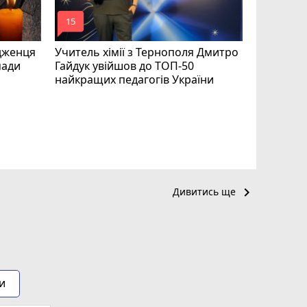
mode_comment
mode_comment
15
24
дженця
Учитель хімії з Тернополя Дмитро
мади
Гайдук увійшов до ТОП-50
найкращих педагогів України
На війні 
Шелетин,
Федів та
keyboard_arrow_right
Дивитись ще
и