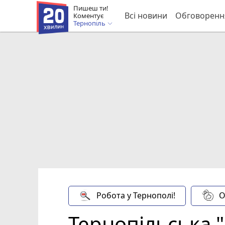
Пишеш ти!
Всі новини
Обговоренн
Коментує
Тернопіль
Робота у Тернополі!
О
Тернопільська 