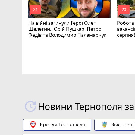
mode_comment
mode_comment
24
20
На війні загинули Герої Олег
Робота 
Шелетин, Юрій Пушкар, Петро
вакансі
Федів та Володимир Паламарчук
серпня
ля Дмитро
0
аїни
Новини Тернополя за
Бренди Тернопілля
Звільнені