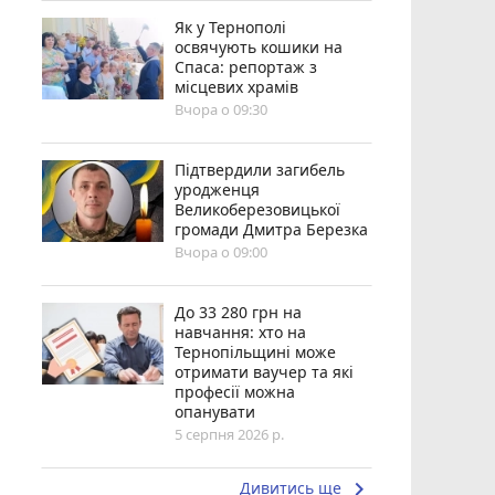
Як у Тернополі
освячують кошики на
Спаса: репортаж з
місцевих храмів
Вчора о 09:30
Підтвердили загибель
уродженця
Великоберезовицької
громади Дмитра Березка
Вчора о 09:00
До 33 280 грн на
навчання: хто на
Тернопільщині може
отримати ваучер та які
професії можна
опанувати
5 серпня 2026 р.
keyboard_arrow_right
Дивитись ще