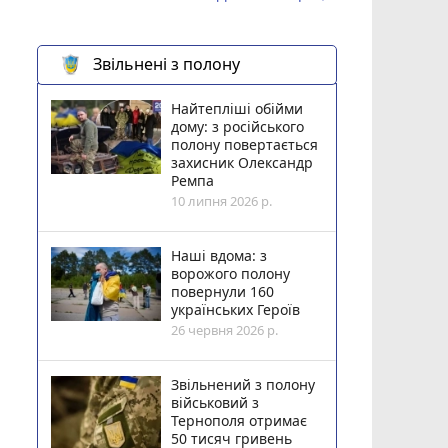
Звільнені з полону
Найтепліші обійми
дому: з російського
полону повертається
захисник Олександр
Ремпа
10 липня 2026 р.
Наші вдома: з
ворожого полону
повернули 160
українських Героїв
26 червня 2026 р.
Звільнений з полону
військовий з
Тернополя отримає
50 тисяч гривень