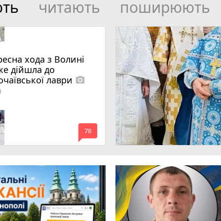
ють
читають
поширюють
ресна хода з Волині
же дійшла до
очаївської лаври
photo_camera
lled
mode_comment
78