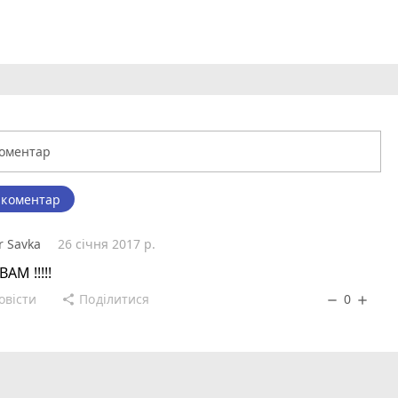
 коментар
r Savka
26 січня 2017 р.
ВАМ !!!!!
овісти
Поділитися
0
share
remove
add