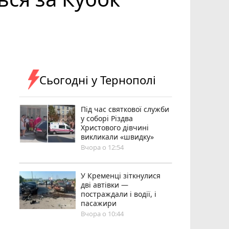
Сьогодні у Тернополі
Під час святкової служби
у соборі Різдва
Христового дівчині
викликали «швидку»
Вчора о 12:54
У Кременці зіткнулися
дві автівки —
постраждали і водії, і
пасажири
Вчора о 10:44