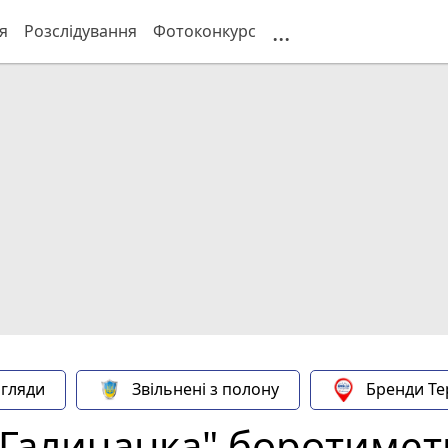
...
я
Розслідування
Фотоконкурс
гляди
Звільнені з полону
Бренди Те
"Галичанка" боротимет