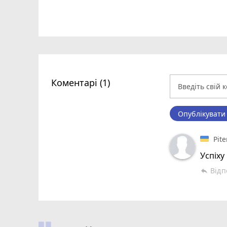
Коментарі (1)
Опублікувати
Pite
Успіху 
Відп
reply