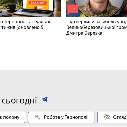
mode_comment
17
в Тернополі: актуальні
Підтвердили загибель уро
ї тижня (оновлено 5
Великоберезовицької гро
)
Дмитра Березка
 сьогодні
 з полону
Робота у Тернополі!
Огляд