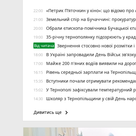
«Петрик П’яточкин у кіно»: що відомо про
22:00
Земельний спір на Бучаччині: прокуратур
21:00
Обрали єпископа-помічника Бучацької єпа
20:00
35-річну тернополянку підозрюють у крад
19:00
Від читача
Звернення стосовно нової розмітки і
В Україні запровадили День Військ зв'язк
18:00
Майже 200 п'яних водіїв виявили на доро
17:00
Рівень середньої зарплати на Тернопільщ
16:15
Вступники почали отримувати рекомендаці
15:35
У Тернополі зафіксували температурний 
15:02
Школяр з Тернопільщини у свій День на
14:30
Судитимуть водія Opel за смертельну ДТП
14:00
keyboard_arrow_right
Дивитись ще
Горів балкон в багатоповерхівці на Банде
13:30
Під час святкової служби у соборі Різ
12:54
Призначили уповноваженого з питань безб
12:30