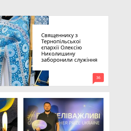
Священнику з
Тернопільської
єпархії Олексію
Николишину
заборонили служіння
mode_comment
36