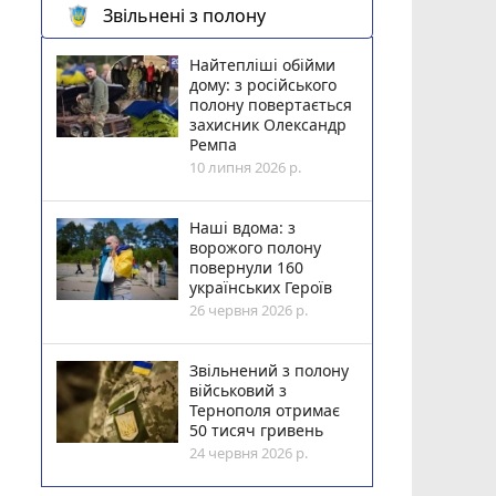
Звільнені з полону
Найтепліші обійми
дому: з російського
полону повертається
захисник Олександр
Ремпа
10 липня 2026 р.
Наші вдома: з
ворожого полону
повернули 160
українських Героїв
26 червня 2026 р.
Звільнений з полону
військовий з
Тернополя отримає
50 тисяч гривень
24 червня 2026 р.