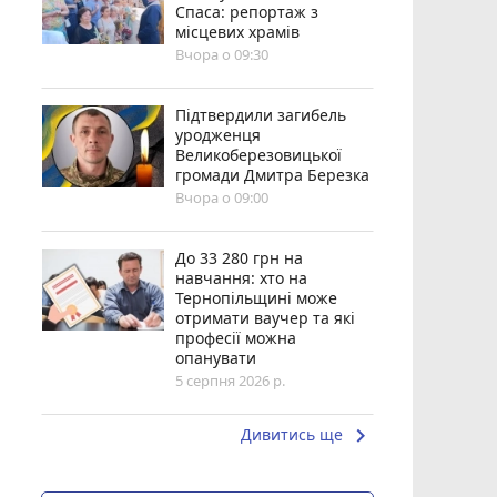
Спаса: репортаж з
місцевих храмів
Вчора о 09:30
Підтвердили загибель
уродженця
Великоберезовицької
громади Дмитра Березка
Вчора о 09:00
До 33 280 грн на
навчання: хто на
Тернопільщині може
отримати ваучер та які
професії можна
опанувати
5 серпня 2026 р.
keyboard_arrow_right
Дивитись ще