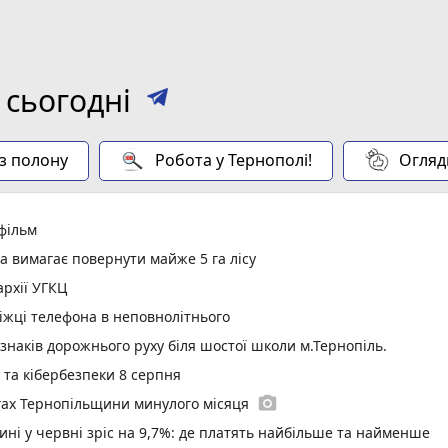
 сьогодні
 з полону
Робота у Тернополі!
Огляд
 фільм
а вимагає повернути майже 5 га лісу
рхії УГКЦ
іжці телефона в неповнолітнього
 знаків дорожнього руху біля шостої школи м.Тернопіль.
у та кібербезпеки 8 серпня
photo_camera
гах Тернопільщини минулого місяця
ині у червні зріс на 9,7%: де платять найбільше та найменше