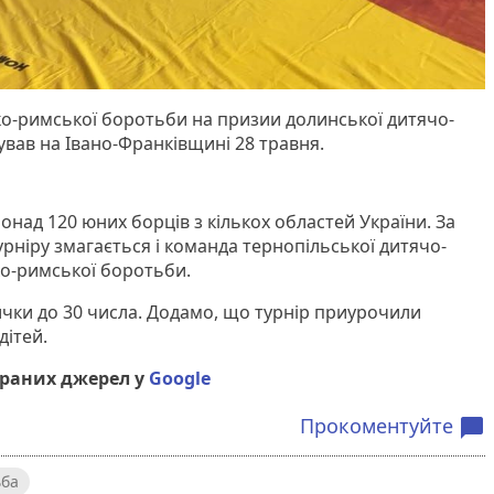
еко-римської боротьби на призии долинської дитячо-
вав на Івано-Франківщині 28 травня.
онад 120 юних борців з кількох областей України. За
рніру змагається і команда тернопільської дитячо-
о-римської боротьби.
ички до 30 числа. Додамо, що турнір приурочили
ітей.
браних джерел у
Google
Прокоментуйте
chat_bubble
ьба