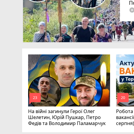
П
play_circle_fi
ля Дмитро
0
аїни
mode_comment
mode_comment
23
20
На війні загинули Герої Олег
Робота 
Шелетин, Юрій Пушкар, Петро
вакансі
Федів та Володимир Паламарчук
серпня