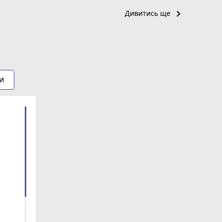
keyboard_arrow_right
Дивитись ще
и