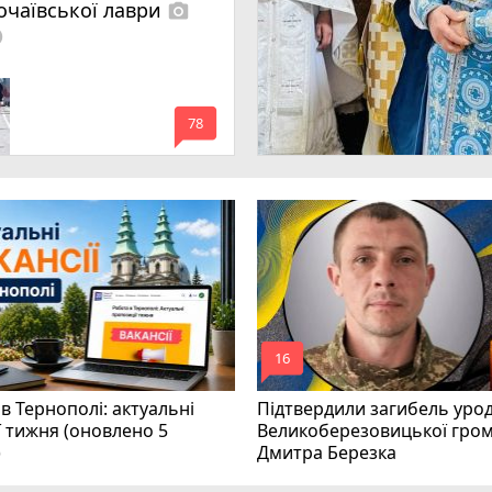
очаївської лаври
photo_camera
lled
mode_comment
78
mode_comment
16
в Тернополі: актуальні
Підтвердили загибель уро
ї тижня (оновлено 5
Великоберезовицької гро
)
Дмитра Березка