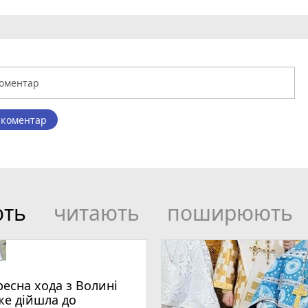
 коментар
ють
читають
поширюють
ресна хода з Волині
же дійшла до