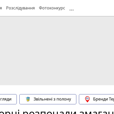
...
я
Розслідування
Фотоконкурс
гляди
Звільнені з полону
Бренди Те
борці розпочали змаган