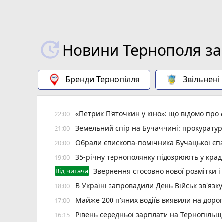
Новини Тернополя за
Бренди Тернопілля
Звільнені
«Петрик П’яточкин у кіно»: що відомо про
22:00
Земельний спір на Бучаччині: прокуратур
21:00
Обрали єпископа-помічника Бучацької єпа
20:00
35-річну тернополянку підозрюють у крад
19:00
Від читача
Звернення стосовно нової розмітки і
В Україні запровадили День Військ зв'язк
18:00
Майже 200 п'яних водіїв виявили на доро
17:00
Рівень середньої зарплати на Тернопільщ
16:15