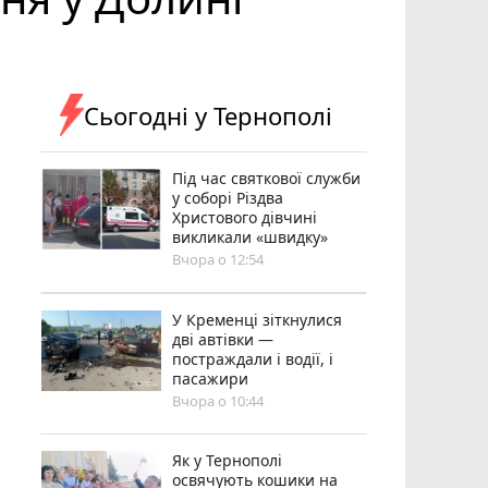
Сьогодні у Тернополі
Під час святкової служби
у соборі Різдва
Христового дівчині
викликали «швидку»
Вчора о 12:54
У Кременці зіткнулися
дві автівки —
постраждали і водії, і
пасажири
Вчора о 10:44
Як у Тернополі
освячують кошики на