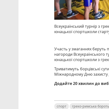
Всеукраїнський турнір з гр
юнацької спортшколи старту
Участь у змаганнях беруть п
нагороди Всеукраїнського ту
юнацької спортшколи з грек
Триватимуть борцівські сут
Міжнародному Дню захисту д
Додайте 20 хвилин до ви
спорт
греко-римська борот