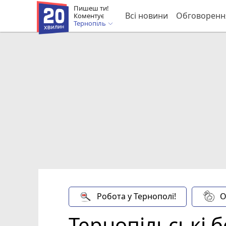
Пишеш ти!
Всі новини
Обговоренн
Коментує
Тернопіль
Робота у Тернополі!
О
Тернопільські 