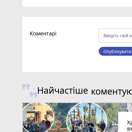
Коментарі
Опублікувати
Найчастіше
коменту
Х
в