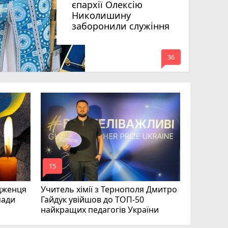
єпархії Олексію
Николишину
заборонили служіння
mode_comment
36
На війні 
Шелетин,
Федів та
mode_comment
mode_comment
15
23
дженця
Учитель хімії з Тернополя Дмитро
мади
Гайдук увійшов до ТОП-50
найкращих педагогів України