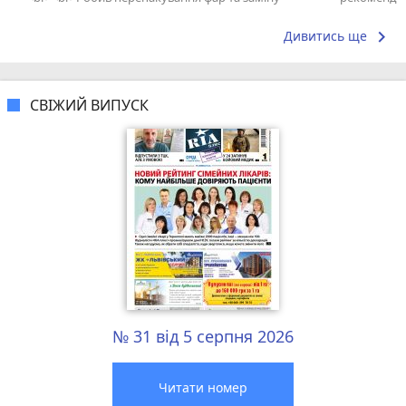
скла на BMW X5 E70. Результатом дуже...
keyboard_arrow_right
Дивитись ще
СВІЖИЙ ВИПУСК
№ 31 від 5 серпня 2026
Читати номер