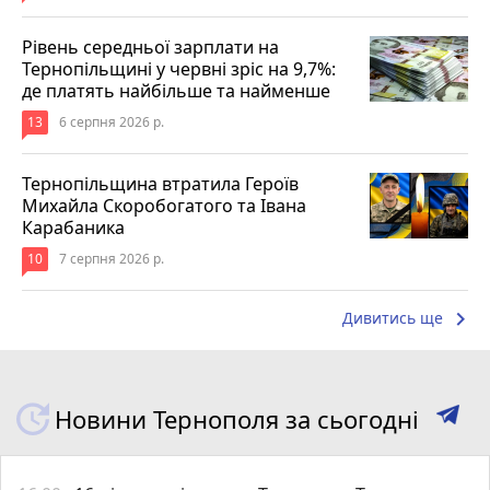
Рівень середньої зарплати на
Тернопільщині у червні зріс на 9,7%:
де платять найбільше та найменше
13
6 серпня 2026 р.
Тернопільщина втратила Героїв
Михайла Скоробогатого та Івана
Карабаника
10
7 серпня 2026 р.
keyboard_arrow_right
Дивитись ще
Новини Тернополя за сьогодні