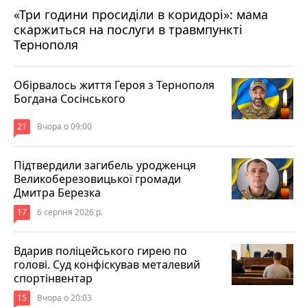
«Три години просиділи в коридорі»: мама
Вчора о 13:05
скаржиться на послуги в травмпункті
Тернополя
Обірвалось життя Героя з Тернополя
Богдана Сосінського
21
Вчора о 09:00
Підтвердили загибель уродженця
Великоберезовицької громади
Дмитра Березка
17
6 серпня 2026 р.
Вдарив поліцейського гирею по
голові. Суд конфіскував металевий
спортінвентар
15
Вчора о 20:03