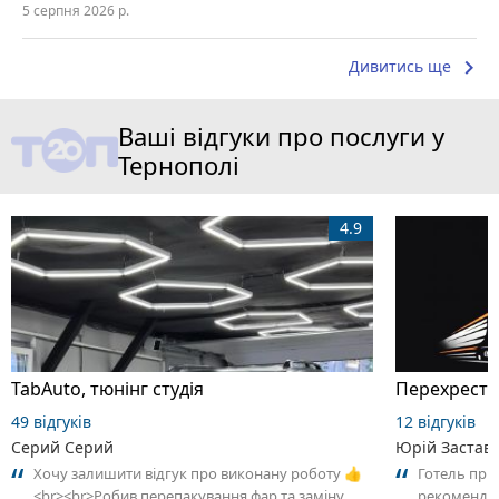
5 серпня 2026 р.
keyboard_arrow_right
Дивитись ще
Ваші відгуки про послуги у
Тернополі
4.9
TabAuto, тюнінг студія
Перехрестя
49 відгуків
12 відгуків
Серий Серий
Юрій Застав
Хочу залишити відгук про виконану роботу 👍
Готель приє
<br><br>Робив перепакування фар та заміну
рекоменду