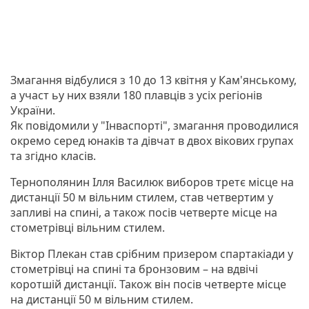
Змагання відбулися з 10 до 13 квітня у Кам'янському,
а участ ьу них взяли 180 плавців з усіх регіонів
України.
Як повідомили у "Інваспорті", змагання проводилися
окремо серед юнаків та дівчат в двох вікових групах
та згідно класів.
Тернополянин Ілля Василюк виборов третє місце на
дистанції 50 м вільним стилем, став четвертим у
запливі на спині, а також посів четверте місце на
стометрівці вільним стилем.
Віктор Плекан став срібним призером спартакіади у
стометрівці на спині та бронзовим – на вдвічі
коротшій дистанції. Також він посів четверте місце
на дистанції 50 м вільним стилем.