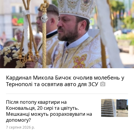
Кардинал Микола Бичок очолив молебень у
Тернополі та освятив авто для ЗСУ
photo_camera
Після потопу квартири на
Коновальця, 20 сирі та цвітуть.
Мешканці можуть розраховувати на
допомогу?
7 серпня 2026 р.