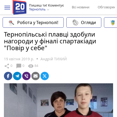
Пишеш ти! Коментує
Всі новини
Обговорен
Тернопіль
Робота у Тернополі!
Огляди
Тернопільські плавці здобули
нагороди у фіналі спартакіади
"Повір у себе"
19 квітня 2019 р.
Андрій ТИХИЙ
chat_bubble
share
visibility
0
0
84