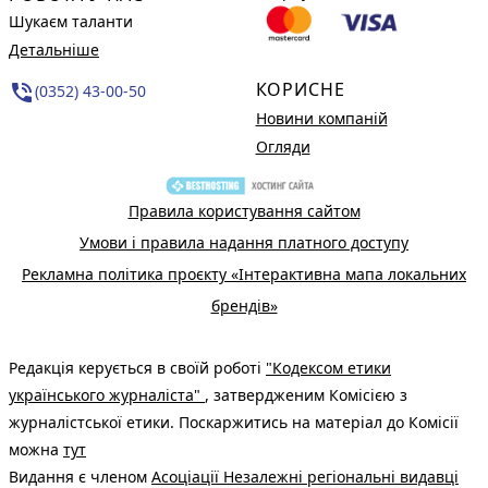
Шукаєм таланти
Детальніше
КОРИСНЕ
phone_in_talk
(0352) 43-00-50
Новини компаній
Огляди
Правила користування сайтом
Умови і правила надання платного доступу
Рекламна політика проєкту «Інтерактивна мапа локальних
брендів»
Редакція керується в своїй роботі
"Кодексом етики
українського журналіста"
, затвердженим Комісією з
журналістської етики. Поскаржитись на матеріал до Комісії
можна
тут
Видання є членом
Асоціації Незалежні регіональні видавці