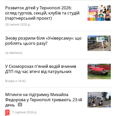
Розвиток дітей у Тернополі 2026:
огляд гуртків, секцій, клубів та студій
(партнерський проєкт)
28 липня 2026 р.
Знову розрили біля «Універсаму»: що
роблять цього разу?
за хвилину
У Скоморохах п'яний водій вчинив
ДТП під час втечі від патрульних
Вчора о 16:42
Мітинги на підтримку Михайла
Федорова у Тернополі тривають 23-ій
день
photo_camera
7
7 серпня 2026 р.