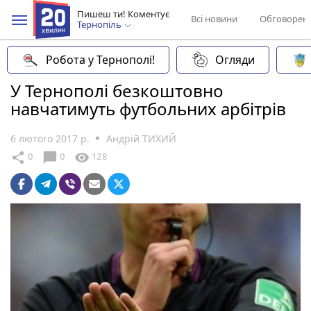
Пишеш ти! Коментує
Всі новини
Обговорен
Тернопіль
Робота у Тернополі!
Огляди
У Тернополі безкоштовно
навчатимуть футбольних арбітрів
6 лютого 2017 р.
Андрій ТИХИЙ
chat_bubble
share
visibility
0
0
128