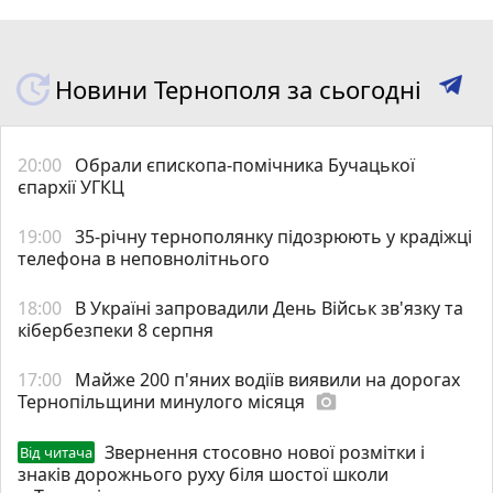
Новини Тернополя за сьогодні
20:00
Обрали єпископа-помічника Бучацької
єпархії УГКЦ
19:00
35-річну тернополянку підозрюють у крадіжці
телефона в неповнолітнього
18:00
В Україні запровадили День Військ зв'язку та
кібербезпеки 8 серпня
17:00
Майже 200 п'яних водіїв виявили на дорогах
Тернопільщини минулого місяця
photo_camera
Звернення стосовно нової розмітки і
Від читача
знаків дорожнього руху біля шостої школи