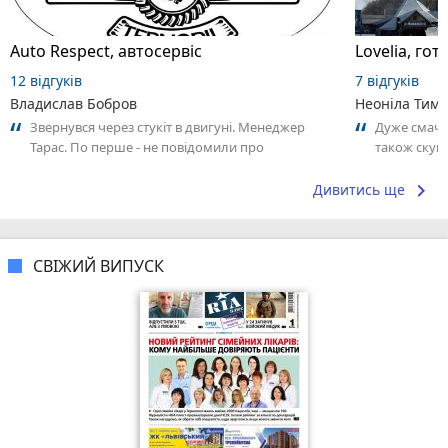
Auto Respect, автосервіс
Lovelia, го
12 відгуків
7 відгуків
Владислав Бобров
Неоніла Тимч
Звернувся через стукіт в двигуні. Менеджер
Дуже смачна
Тарас. По перше - не повідомили про
також скумб
збільшення чеку за ремонт (розраховував...
приємним а
keyboard_arrow_right
Дивитись ще
СВІЖИЙ ВИПУСК