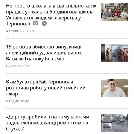
Не просто школа, а дієва спільнота: як
працює унікальна бордингова школа
Української академії лідерства у
Тернополі
photo_camera
play_circle_filled
4 серпня 2026 р.
15 років за вбивство випускниці:
апеляційний суд залишив вирок
Василю Гнатюку без змін
Вчора о 17:07
В амбулаторії №6 Тернополя
розпочав роботу новий сімейний
лікар
6 годин тому
«Дорогу зробили, і на тому все»: чи
задоволені мешканці ремонтом на
Стуса, 2