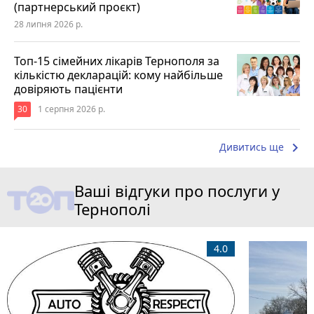
(партнерський проєкт)
28 липня 2026 р.
Топ-15 сімейних лікарів Тернополя за
кількістю декларацій: кому найбільше
довіряють пацієнти
30
1 серпня 2026 р.
keyboard_arrow_right
Дивитись ще
Ваші відгуки про послуги у
Тернополі
4.0