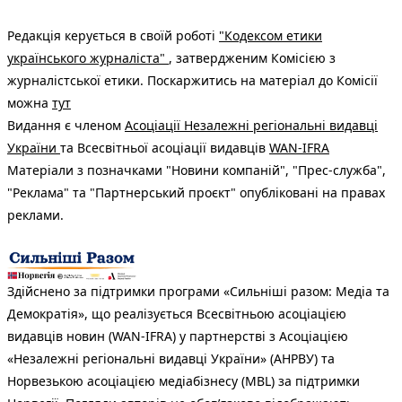
Редакція керується в своїй роботі
"Кодексом етики
українського журналіста"
, затвердженим Комісією з
журналістської етики. Поскаржитись на матеріал до Комісії
можна
тут
Видання є членом
Асоціації Незалежні регіональні видавці
України
та Всесвітньої асоціації видавців
WAN-IFRA
Матеріали з позначками "Новини компаній", "Прес-служба",
"Реклама" та "Партнерський проєкт" опубліковані на правах
реклами.
Здійснено за підтримки програми «Сильніші разом: Медіа та
Демократія», що реалізується Всесвітньою асоціацією
видавців новин (WAN-IFRA) у партнерстві з Асоціацією
«Незалежні регіональні видавці України» (АНРВУ) та
Норвезькою асоціацією медіабізнесу (MBL) за підтримки