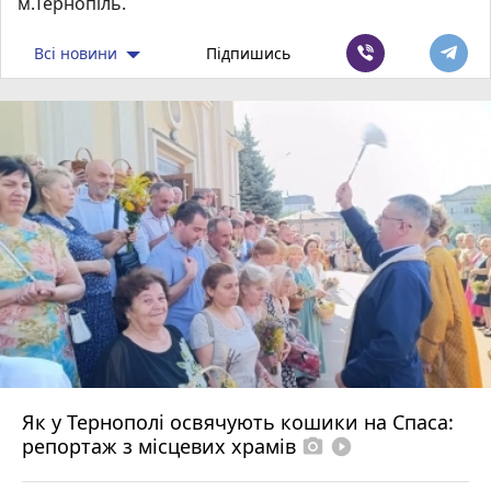
м.Тернопіль.
Всі новини
Підпишись
Як у Тернополі освячують кошики на Спаса:
репортаж з місцевих храмів
photo_camera
play_circle_filled