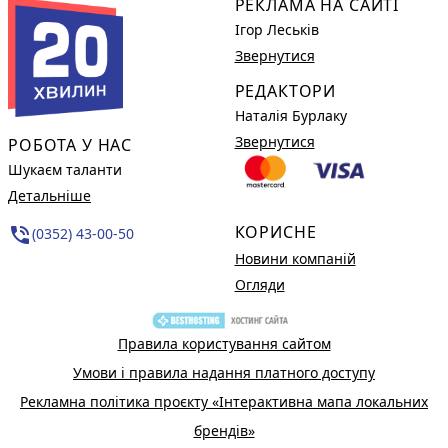
РЕКЛАМА НА САЙТІ
Ігор Леськів
Звернутися
РЕДАКТОРИ
Наталія Бурлаку
Звернутися
РОБОТА У НАС
Шукаєм таланти
Детальніше
КОРИСНЕ
phone_in_talk
(0352) 43-00-50
Новини компаній
Огляди
Правила користування сайтом
Умови і правила надання платного доступу
Рекламна політика проєкту «Інтерактивна мапа локальних
брендів»