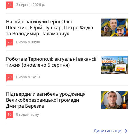
24
3 серпня 2026 р.
На війні загинули Герої Олег
Шелетин, Юрій Пушкар, Петро Федів
та Володимир Паламарчук
23
Вчора о 09:00
Робота в Тернополі: актуальні вакансії
тижня (оновлено 5 серпня)
20
Вчора о 14:13
Підтвердили загибель уродженця
Великоберезовицької громади
Дмитра Березка
16
9 годин тому
keyboard_arrow_right
Дивитись ще