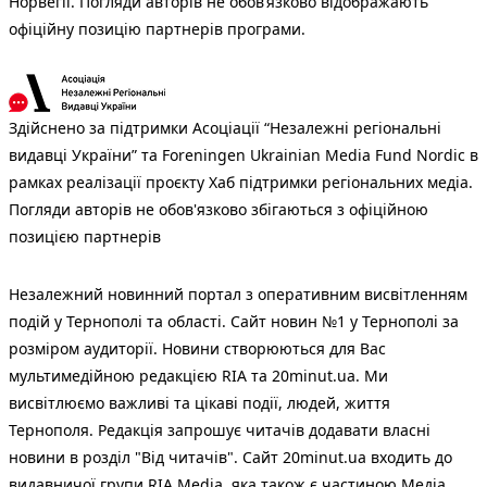
Норвегії. Погляди авторів не обов’язково відображають
офіційну позицію партнерів програми.
Здійснено за підтримки Асоціації “Незалежні регіональні
видавці України” та Foreningen Ukrainian Media Fund Nordic в
рамках реалізації проєкту Хаб підтримки регіональних медіа.
Погляди авторів не обов'язково збігаються з офіційною
позицією партнерів
Незалежний новинний портал з оперативним висвітленням
подій у Тернополі та області. Сайт новин №1 у Тернополі за
розміром аудиторії. Новини створюються для Вас
мультимедійною редакцією RIA та 20minut.ua. Ми
висвітлюємо важливі та цікаві події, людей, життя
Тернополя. Редакція запрошує читачів додавати власні
новини в розділ "Від читачів". Сайт 20minut.ua входить до
видавничої групи RIA Media, яка також є частиною Медіа