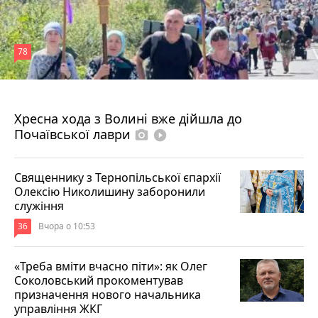
78
4 серпня 2026 р.
Хресна хода з Волині вже дійшла до
Почаївської лаври
photo_camera
play_circle_filled
Священнику з Тернопільської єпархії
Олексію Николишину заборонили
служіння
36
Вчора о 10:53
«Треба вміти вчасно піти»: як Олег
Соколовський прокоментував
призначення нового начальника
управління ЖКГ