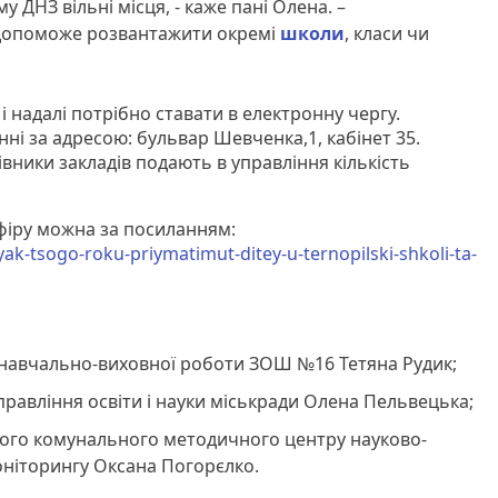
му ДНЗ вільні місця, - каже пані Олена. –
 допоможе розвантажити окремі
школи
, класи чи
і надалі потрібно ставати в електронну чергу.
ні за адресою: бульвар Шевченка,1, кабінет 35.
рівники закладів подають в управління кількість
фіру можна за посиланням:
yak-tsogo-roku-priymatimut-ditey-u-ternopilski-shkoli-ta-
 навчально-виховної роботи ЗОШ №16 Тетяна Рудик;
равління освіти і науки міськради Олена Пельвецька;
ого комунального методичного центру науково-
моніторингу Оксана Погорєлко.