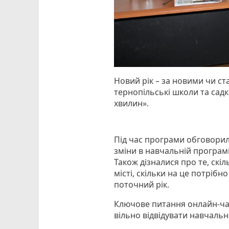
Новий рік – за новими чи с
тернопільські школи та садк
хвилин».
Під час програми обговорил
зміни в навчальній програмі
Також дізналися про те, скіл
місті, скільки на це потрібн
поточний рік.
Ключове питання онлайн-чат
вільно відвідувати навчальн