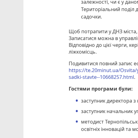
залежності, чи є у дано
Територіальний поділ
садочки.
Щоб потрапити у ДНЗ міста, 
Записатися можна в управлін
Відповідно до цієї черги, ке
ліжкомісць.
Подивитися повний запис е
https://te.20minut.ua/Osvita/
sadki-stavte--10668257.html
.
Гостями програми були:
заступник директора з
заступник начальник уп
методист Тернопільськ
освітніх інновацій та 