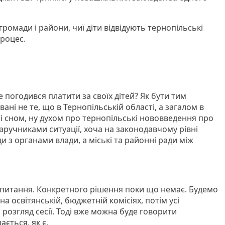
 громади і райони, чиї діти відвідують тернопільські
роцес.
же погодився платити за своїх дітей? Як бути тим
вані не те, що в Тернопільській області, а загалом в
ні сном, ну духом про тернопільські нововведення про
ручниками ситуації, хоча на законодавчому рівні
 з органами влади, а міські та районні ради між
 питання. Конкретного рішення поки що немає. Будемо
а освітянській, бюджетній комісіях, потім усі
розгляд сесії. Тоді вже можна буде говорити
ється, як є.