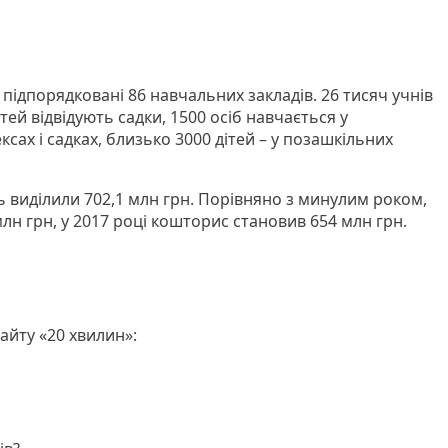
підпорядковані 86 навчальних закладів. 26 тисяч учнів
тей відвідують садки, 1500 осіб навчається у
ах і садках, близько 3000 дітей – у позашкільних
зь виділили 702,1 млн грн. Порівняно з минулим роком,
лн грн, у 2017 році кошторис становив 654 млн грн.
айту «20 хвилин»: