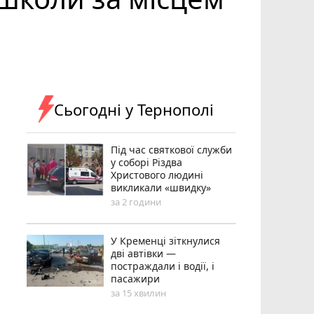
Сьогодні у Тернополі
Під час святкової служби
у соборі Різдва
Христового людині
викликали «швидку»
за 2 години
У Кременці зіткнулися
дві автівки —
постраждали і водії, і
пасажири
за 15 хвилин