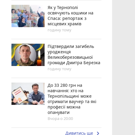
Як у Тернополі
освячують кошики на
Спаса: репортаж з
місцевих храмів
годину тому
Підтвердили загибель
уродженця
Великоберезовицької
громади Дмитра Березка
годину тому
До 33 280 грн на
навчання: хто на
Тернопільщині може
отримати ваучер та які
професії можна
опанувати
Вчора о 20:00
keyboard_arrow_right
Дивитись ще