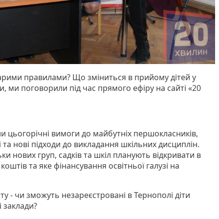
тарими правилами? Що зміниться в прийому дітей у
и, ми поговорили під час прямого ефіру на сайті «20
и цьогорічні вимоги до майбутніх першокласників,
 та нові підходи до викладання шкільних дисциплін.
ьки нових груп, садків та шкіл планують відкривати в
о коштів та яке фінансування освітньої галузі на
у - чи зможуть незареєстровані в Тернополі діти
і заклади?