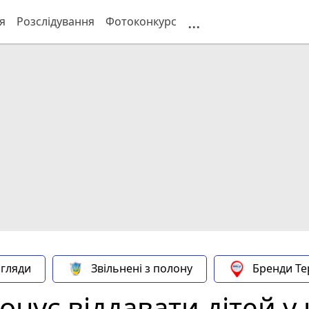
...
я
Розслідування
Фотоконкурс
гляди
Звільнені з полону
Бренди Те
нує віддавати дітей у