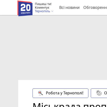
Пишеш ти!
Всі новини
Обговоренн
Коментує
Тернопіль
Робота у Тернополі!
О
Міськрада пропо