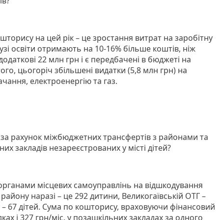
ів?
шторису на цей рік – це зростання витрат на заробітну
лузі освіти отримають на 10-16% більше коштів, ніж
одаткові 22 млн грн і є передбачені в бюджеті на
ого, цьогоріч збільшені видатки (5,8 млн грн) на
чання, електроенергію та газ.
 за рахунок міжбюджетних трансфертів з районами та
них закладів незареєстрованих у місті дітей?
органами місцевих самоуправлінь на відшкодування
району наразі – це 292 дитини, Великогаївській ОТГ –
Г – 67 дітей. Сума по кошторису, враховуючи фінансовий
дках і 327 грн/міс. у позашкільних закладах за одного