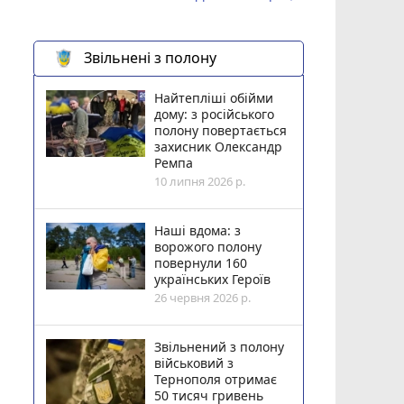
Звільнені з полону
Найтепліші обійми
дому: з російського
полону повертається
захисник Олександр
Ремпа
10 липня 2026 р.
Наші вдома: з
ворожого полону
повернули 160
українських Героїв
26 червня 2026 р.
Звільнений з полону
військовий з
Тернополя отримає
50 тисяч гривень