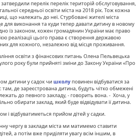
 затвердили перелік перелік територій обслуговування,
гальної середньої освіти міста на 2018 рік. Тож кожна
лиці, що належать до неї. Стурбовані жителі міста
е для виконання та куди тепер давати дитину в новому
ідно із законом, кожен громадянин України має право
тією реалізації цього права є створення державою
пних для кожного, незалежно від місця проживання.
ління освіти з фінансових питань Олена Пельвецька
улого року були прийняті зміни до Закону України «Про
йом дитини у садок чи
школу
повинен відбуватися за
там, де зареєстрована дитина, будуть чітко обмежені
лежать до певного закладу, - говорить вона. - Хоча, у
льно обирати заклад, який буде відвідувати її дитина.
м і відбуватиметься прийом дітей у садки.
нну чергу в заклади міста ми матимемо ставити
дітей, а потім вже приділяти увагу всім іншим, в