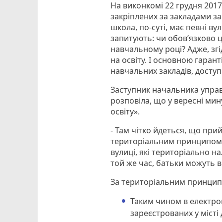
На виконкомі 22 грудня 2017
закріплених за закладами за
школа, по-суті, має певні ву
запитують: чи обов’язково ц
навчальному році? Адже, зг
на освіту. І основною гаран
навчальних закладів, досту
Заступник начальника управ
розповіла, що у вересні мин
освіту».
- Там чітко йдеться, що при
територіальним принципом: 
вулиці, які територіально на
той же час, батьки можуть ві
За територіальним принципо
Таким чином в електро
зареєстрованих у місті 