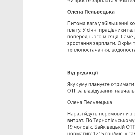
Чи зросте зарплата у вчител
Олена Пельвецька
Питома вага у збільшенні ко
плату. У січні працівники га
попереднього місяця. Саме д
зростання зарплати. Окрім т
теплопостачання, водопоста
Від редакції
Яку суму плануєте отримати
ОТГ за відвідування навчаль
Олена Пельвецька
Наразі йдуть перемовини з 
витрат. По Тернопільському 
19 чоловік, Байківецькій ОТ
норматив: 1215 грн/міс. у са