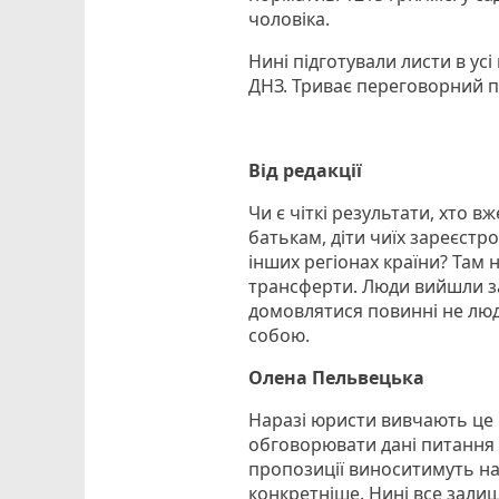
чоловіка.
Нині підготували листи в усі
ДНЗ. Триває переговорний п
Від редакції
Чи є чіткі результати, хто в
батькам, діти чиїх зареєстро
інших регіонах країни? Там 
трансферти. Люди вийшли за
домовлятися повинні не люди
собою.
Олена Пельвецька
Наразі юристи вивчають це
обговорювати дані питання н
пропозиції виноситимуть на 
конкретніше. Нині все залиша