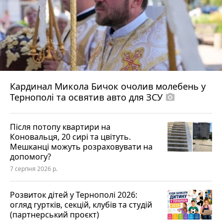
Кардинал Микола Бичок очолив молебень у
Тернополі та освятив авто для ЗСУ
photo_camera
Після потопу квартири на
Коновальця, 20 сирі та цвітуть.
Мешканці можуть розраховувати на
допомогу?
7 серпня 2026 р.
Розвиток дітей у Тернополі 2026:
огляд гуртків, секцій, клубів та студій
(партнерський проєкт)