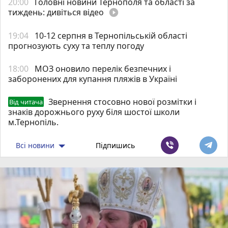
20:00
Головні новини Тернополя та області за
тиждень: дивіться відео
play_circle_filled
19:04
10-12 серпня в Тернопільській області
прогнозують суху та теплу погоду
18:00
МОЗ оновило перелік безпечних і
заборонених для купання пляжів в Україні
Звернення стосовно нової розмітки і
Від читача
знаків дорожнього руху біля шостої школи
м.Тернопіль.
Всі новини
Підпишись