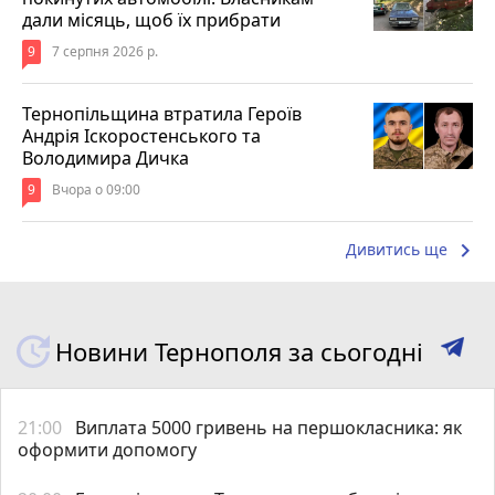
дали місяць, щоб їх прибрати
9
7 серпня 2026 р.
Тернопільщина втратила Героїв
Андрія Іскоростенського та
Володимира Дичка
9
Вчора о 09:00
keyboard_arrow_right
Дивитись ще
Новини Тернополя за сьогодні
21:00
Виплата 5000 гривень на першокласника: як
оформити допомогу