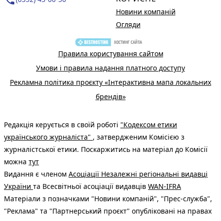
Новини компаній
Огляди
Правила користування сайтом
Умови і правила надання платного доступу
Рекламна політика проєкту «Інтерактивна мапа локальних
брендів»
Редакція керується в своїй роботі
"Кодексом етики
українського журналіста"
, затвердженим Комісією з
журналістської етики. Поскаржитись на матеріал до Комісії
можна
тут
Видання є членом
Асоціації Незалежні регіональні видавці
України
та Всесвітньої асоціації видавців
WAN-IFRA
Матеріали з позначками "Новини компаній", "Прес-служба",
"Реклама" та "Партнерський проєкт" опубліковані на правах