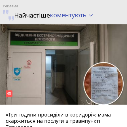
коментують
Найчастіше
48
«Три години просиділи в коридорі»: мама
8 серпня 2026 р.
скаржиться на послуги в травмпункті
Тернополя