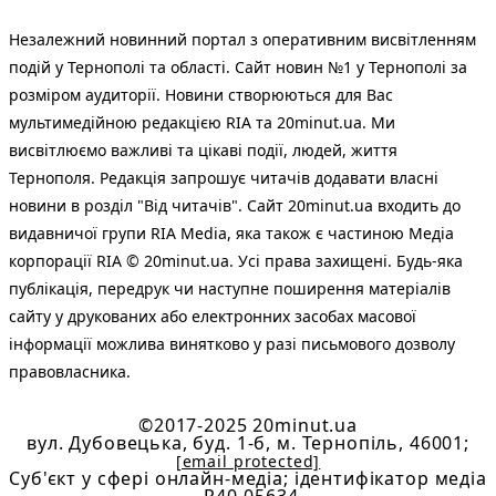
Незалежний новинний портал з оперативним висвітленням
подій у Тернополі та області. Сайт новин №1 у Тернополі за
розміром аудиторії. Новини створюються для Вас
мультимедійною редакцією RIA та 20minut.ua. Ми
висвітлюємо важливі та цікаві події, людей, життя
Тернополя. Редакція запрошує читачів додавати власні
новини в розділ "Від читачів". Сайт 20minut.ua входить до
видавничої групи RIA Media, яка також є частиною Медіа
корпорації RIA © 20minut.ua. Усі права захищені. Будь-яка
публiкацiя, передрук чи наступне поширення матеріалів
сайту у друкованих або електронних засобах масової
інформації можлива винятково у разі письмового дозволу
правовласника.
©2017-2025 20minut.ua
вул. Дубовецька, буд. 1-б, м. Тернопіль, 46001;
[email protected]
Cуб'єкт у сфері онлайн-медіа; ідентифікатор медіа
- R40-05634.