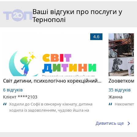
Ваші відгуки про послуги у
Тернополі
4.6
Світ дитини, психологічно корекційний центр
Zooветкомо
6 відгуків
35 відгуків
Клієнт ****2103
Жанна
Ходили до Софії в сенсерну кімнату, дитина
Некомпетен
ходила із задоволенням, чудово йшла на
контакт, залишалась сама на заннятті....
keyboard_arrow_right
Дивитись ще