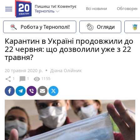
Пишеш ти! Коментує
Всі новини
Обговорен
Тернопіль
Робота у Тернополі!
Огляди
Карантин в Україні продовжили до
22 червня: що дозволили уже з 22
травня?
20 травня 2020 р.
Діана Олійник
chat_bubble
share
visibility
1
1
1155