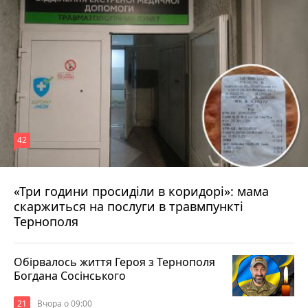
42
«Три години просиділи в коридорі»: мама
Вчора о 13:05
скаржиться на послуги в травмпункті
Тернополя
Обірвалось життя Героя з Тернополя
Богдана Сосінського
21
Вчора о 09:00