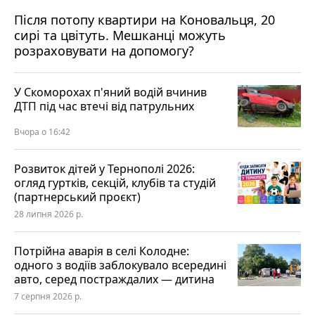
Після потопу квартири на Коновальця, 20
сирі та цвітуть. Мешканці можуть
розраховувати на допомогу?
У Скоморохах п'яний водій вчинив
ДТП під час втечі від патрульних
Вчора о 16:42
Розвиток дітей у Тернополі 2026:
огляд гуртків, секцій, клубів та студій
(партнерський проєкт)
28 липня 2026 р.
Потрійна аварія в селі Колодне:
одного з водіїв заблокувало всередині
авто, серед постраждалих — дитина
7 серпня 2026 р.