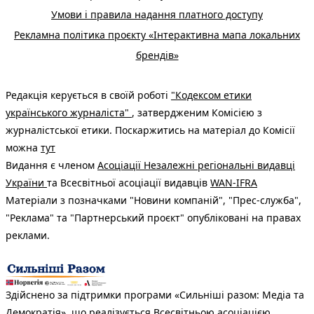
Умови і правила надання платного доступу
Рекламна політика проєкту «Інтерактивна мапа локальних
брендів»
Редакція керується в своїй роботі
"Кодексом етики
українського журналіста"
, затвердженим Комісією з
журналістської етики. Поскаржитись на матеріал до Комісії
можна
тут
Видання є членом
Асоціації Незалежні регіональні видавці
України
та Всесвітньої асоціації видавців
WAN-IFRA
Матеріали з позначками "Новини компаній", "Прес-служба",
"Реклама" та "Партнерський проєкт" опубліковані на правах
реклами.
Здійснено за підтримки програми «Сильніші разом: Медіа та
Демократія», що реалізується Всесвітньою асоціацією