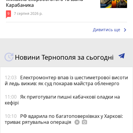
Карабаника
9
7 серпня 2026 р.
keyboard_arrow_right
Дивитись ще
Новини Тернополя за сьогодні
12:03
Електромонтер впав із шестиметрової висоти
й ледь вижив: як суд покарав майстра обленерго
11:00
Як приготувати пишні кабачкові оладки на
кефірі
10:10
РФ вдарила по багатоповерхівках у Харкові:
триває рятувальна операція
play_circle_filled
photo_camera