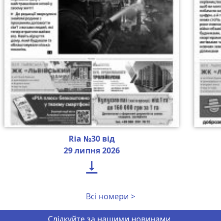
Ria №30 від
29 липня 2026

Всі номери >
Слідкуйте за нашими новинами