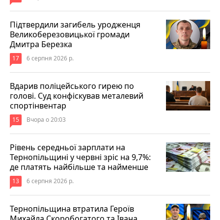
Підтвердили загибель уродженця
Великоберезовицької громади
Дмитра Березка
17
6 серпня 2026 р.
Вдарив поліцейського гирею по
голові. Суд конфіскував металевий
спортінвентар
15
Вчора о 20:03
Рівень середньої зарплати на
Тернопільщині у червні зріс на 9,7%:
де платять найбільше та найменше
13
6 серпня 2026 р.
Тернопільщина втратила Героїв
Михайла Скоробогатого та Івана