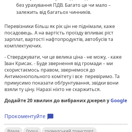
без урахування ПДВ. Багато це чи мало –
залежить від багатьох чинників.
Перевізники більш як рік цін не піднімали, каже
посадовець. А на вартість проїзду впливає ріст
зарплат, вартості нафтопродуктів, автобусів та
комплектуючих.
- Стверджувати, чи це велика ціна - не можу, - каже
Іван Крисак. - Буде звернення від громади – ми
скористаємось правом, звернемося до
Антимонопольного комітету і все перевіримо. Та
примусимо показати обґрунтування, звідки вони
взяли ту ціну. Наразі ніхто не скаржиться.
Додайте 20 хвилин до вибраних джерел у
Google
Прокоментуйте
chat_bubble
Влада
Гроші
громадський транспорт