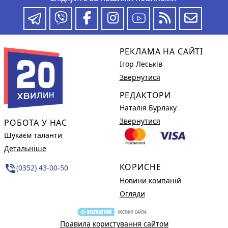
РЕКЛАМА НА САЙТІ
Ігор Леськів
Звернутися
РЕДАКТОРИ
Наталія Бурлаку
Звернутися
РОБОТА У НАС
Шукаєм таланти
Детальніше
КОРИСНЕ
phone_in_talk
(0352) 43-00-50
Новини компаній
Огляди
Правила користування сайтом