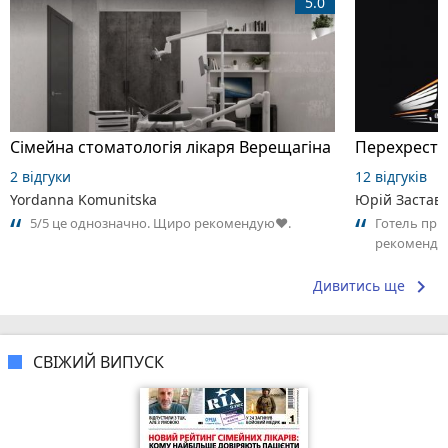
5.0
Сімейна стоматологія лікаря Верещагіна
Перехрестя
2 відгуки
12 відгуків
Yordanna Komunitska
Юрій Застав
5/5 це однозначно. Щиро рекомендую❤️.
Готель приє
рекоменду
keyboard_arrow_right
Дивитись ще
СВІЖИЙ ВИПУСК