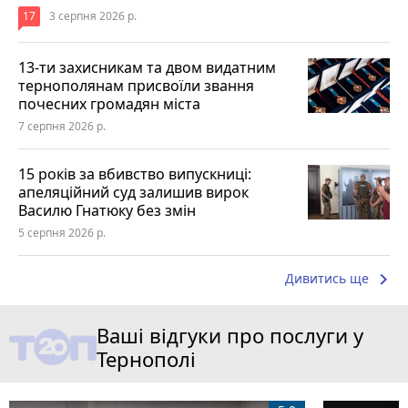
17
3 серпня 2026 р.
13-ти захисникам та двом видатним
тернополянам присвоїли звання
почесних громадян міста
7 серпня 2026 р.
15 років за вбивство випускниці:
апеляційний суд залишив вирок
Василю Гнатюку без змін
5 серпня 2026 р.
keyboard_arrow_right
Дивитись ще
Ваші відгуки про послуги у
Тернополі