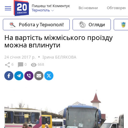
Пишеш ти! Коментує
Всі новини
Обговорен
Тернопіль
Робота у Тернополі!
Огляди
На вартість міжміського проїзду
можна вплинути
24 січня 2017 р.
Ірина БЕЛЯКОВА
chat_bubble
share
visibility
6
0
668