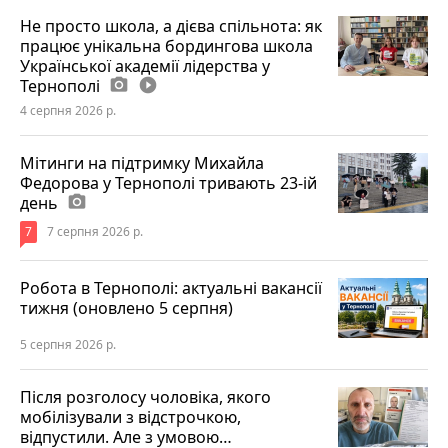
Не просто школа, а дієва спільнота: як
працює унікальна бордингова школа
Української академії лідерства у
Тернополі
photo_camera
play_circle_filled
4 серпня 2026 р.
Мітинги на підтримку Михайла
Федорова у Тернополі тривають 23-ій
день
photo_camera
7
7 серпня 2026 р.
Робота в Тернополі: актуальні вакансії
тижня (оновлено 5 серпня)
5 серпня 2026 р.
Після розголосу чоловіка, якого
мобілізували з відстрочкою,
відпустили. Але з умовою…