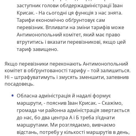
заступник голови облдержадміністрації Іван
Крисак. - На сьогодні ця функція з нас знята.
Тарифи економічно обґрунтовує сам
перевізник. Впливати на зміни тарифів може
Антимонопольний комітет, який має право
втрутитись і вказати перевізникові, якщо цей
тариф завищено.
Якщо перевізники переконають Антимонопольний
комітет в обґрунтованості тарифу – той залишиться.
Ні – штрафуватимуть і змусять зменшити, запевнив
посадовець.
Обласна адміністрація й надалі формує
маршрути, - пояснив Іван Крисак. – Скажімо,
громада чи районна адміністрація звертається
до нас, бо два центра А і Б треба з’єднати
маршрутами. Ми розглядаємо, вивчаємо
відстань, потребу у кількості маршрутів в день,