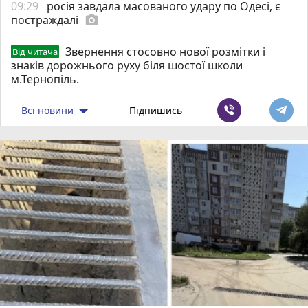
09:29
росія завдала масованого удару по Одесі, є
постраждалі
photo_camera
Звернення стосовно нової розмітки і
Від читача
знаків дорожнього руху біля шостої школи
м.Тернопіль.
Всі новини
Підпишись