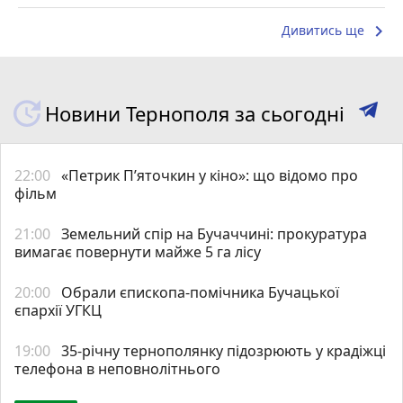
keyboard_arrow_right
Дивитись ще
Новини Тернополя за сьогодні
22:00
«Петрик П’яточкин у кіно»: що відомо про
фільм
21:00
Земельний спір на Бучаччині: прокуратура
вимагає повернути майже 5 га лісу
20:00
Обрали єпископа-помічника Бучацької
єпархії УГКЦ
19:00
35-річну тернополянку підозрюють у крадіжці
телефона в неповнолітнього