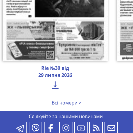
Ria №30 від
29 липня 2026

Всі номери >
Слідкуйте за нашими новинами