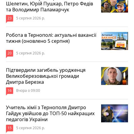
Шелетин, Юрій Пушкар, Петро Федів
та Володимир Паламарчук
23
5 серпня 2026 р.
Робота в Тернополі: актуальні вакансії
тижня (оновлено 5 серпня)
20
5 серпня 2026 р.
Підтвердили загибель уродженця
Великоберезовицької громади
Дмитра Березка
16
Вчора о 09:00
Учитель хімії з Тернополя Дмитро
Гайдук увійшов до ТОП-50 найкращих
педагогів України
15
5 серпня 2026 р.