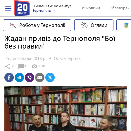
Пишеш ти! Коментує
Всі новини
Обговорен
Тернопіль
Робота у Тернополі!
Огляди
Жадан привіз до Тернополя "Бої
без правил"
25 листопада 2018 р.
Ольга Турчак
chat_bubble
share
visibility
2
0
190