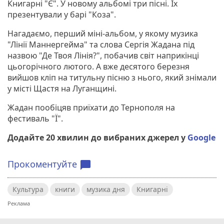
Книгарні "Є". У новому альбомі три пісні. Їх
презентували у барі "Коза".
Нагадаємо, перший міні-альбом, у якому музика
"Лінії Маннергейма" та слова Сергія Жадана під
назвою "Де Твоя Лінія?", побачив світ наприкінці
цьогорічного лютого. А вже десятого березня
вийшов кліп на титульну пісню з нього, який знімали
у місті Щастя на Луганщині.
Жадан пообіцяв приїхати до Тернополя на
фестиваль "Ї".
Додайте 20 хвилин до вибраних джерел у
Google
Прокоментуйте
chat_bubble
Культура
книги
музика дня
Книгарні