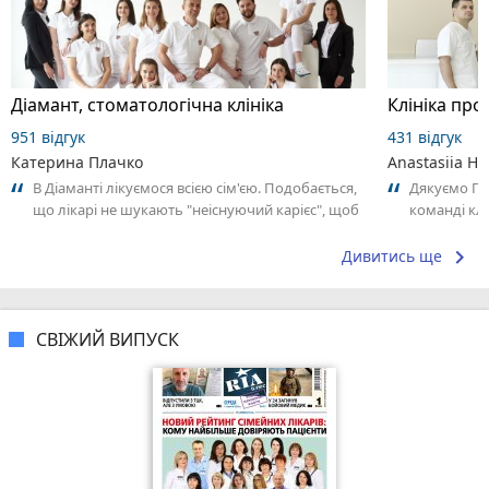
Діамант, стоматологічна клініка
951 відгук
431 відгук
Катерина Плачко
Anastasiia Hu
В Діаманті лікуємося всією сім'єю. Подобається,
Дякуємо Пе
що лікарі не шукають "неіснуючий карієс", щоб
команді клі
здерти більше грошей. Все...
уважність т
результатив
keyboard_arrow_right
Дивитись ще
СВІЖИЙ ВИПУСК