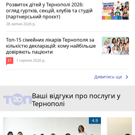
Розвиток дітей у Тернополі 2026:
огляд гуртків, секцій, клубів та студій
(партнерський проєкт)
28 липня 2026 р.
Топ-15 сімейних лікарів Тернополя за
кількістю декларацій: кому найбільше
довіряють пацієнти
31
1 серпня 2026 р.
keyboard_arrow_right
Дивитись ще
Ваші відгуки про послуги у
Тернополі
4.9