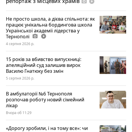
репортаж з місцевих храмів
photo_camera
play_circle_filled
Не просто школа, а дієва спільнота: як
працює унікальна бордингова школа
Української академії лідерства у
Тернополі
photo_camera
play_circle_filled
4 серпня 2026 р.
15 років за вбивство випускниці:
апеляційний суд залишив вирок
Василю Гнатюку без змін
5 серпня 2026 р.
В амбулаторії №6 Тернополя
розпочав роботу новий сімейний
лікар
Вчора об 11:29
«Дорогу зробили, і на тому все»: чи