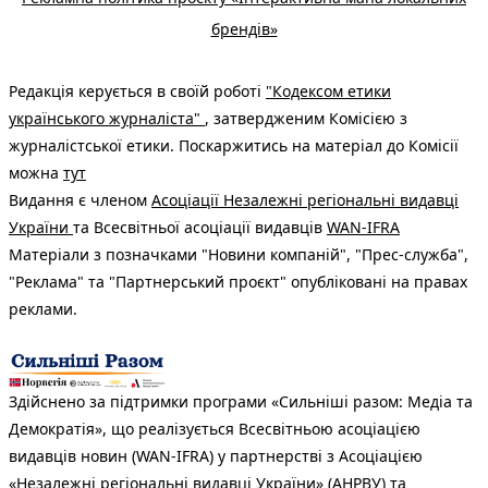
брендів»
Редакція керується в своїй роботі
"Кодексом етики
українського журналіста"
, затвердженим Комісією з
журналістської етики. Поскаржитись на матеріал до Комісії
можна
тут
Видання є членом
Асоціації Незалежні регіональні видавці
України
та Всесвітньої асоціації видавців
WAN-IFRA
Матеріали з позначками "Новини компаній", "Прес-служба",
"Реклама" та "Партнерський проєкт" опубліковані на правах
реклами.
Здійснено за підтримки програми «Сильніші разом: Медіа та
Демократія», що реалізується Всесвітньою асоціацією
видавців новин (WAN-IFRA) у партнерстві з Асоціацією
«Незалежні регіональні видавці України» (АНРВУ) та