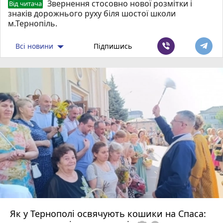
Звернення стосовно нової розмітки і
Від читача
знаків дорожнього руху біля шостої школи
м.Тернопіль.
Всі новини
Підпишись
Як у Тернополі освячують кошики на Спаса: