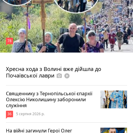
78
4 серпня 2026 р.
Хресна хода з Волині вже дійшла до
Почаївської лаври
photo_camera
play_circle_filled
Священнику з Тернопільської єпархії
Олексію Николишину заборонили
служіння
36
5 серпня 2026 р.
На війні загинули Герої Олег