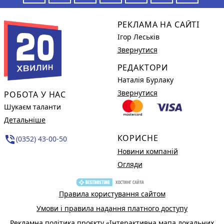
РЕКЛАМА НА САЙТІ
Ігор Леськів
Звернутися
РЕДАКТОРИ
Наталія Бурлаку
Звернутися
РОБОТА У НАС
Шукаєм таланти
Детальніше
КОРИСНЕ
phone_in_talk
(0352) 43-00-50
Новини компаній
Огляди
Правила користування сайтом
Умови і правила надання платного доступу
Рекламна політика проєкту «Інтерактивна мапа локальних