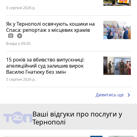
5 серпня 2026 р.
Як у Тернополі освячують кошики на
Спаса: репортаж з місцевих храмів
photo_camera
play_circle_filled
Вчора о 09:30
15 років за вбивство випускниці:
апеляційний суд залишив вирок
Василю Гнатюку без змін
5 серпня 2026 р.
keyboard_arrow_right
Дивитись ще
Ваші відгуки про послуги у
Тернополі