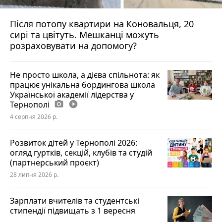
Після потопу квартири на Коновальця, 20
сирі та цвітуть. Мешканці можуть
розраховувати на допомогу?
Не просто школа, а дієва спільнота: як
працює унікальна бордингова школа
Української академії лідерства у
Тернополі
photo_camera
play_circle_filled
4 серпня 2026 р.
Розвиток дітей у Тернополі 2026:
огляд гуртків, секцій, клубів та студій
(партнерський проєкт)
28 липня 2026 р.
Зарплати вчителів та студентські
стипендії підвищать з 1 вересня