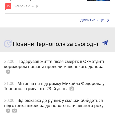
15
5 серпня 2026 р.
keyboard_arrow_right
Дивитись ще
Новини Тернополя за сьогодні
22:00
Подарував життя після смерті: в Охматдиті
коридором пошани провели маленького донора
play_circle_filled
21:00
Мітинги на підтримку Михайла Федорова у
Тернополі тривають 23-ій день
photo_camera
20:00
Від рюкзака до ручки: у скільки обійдеться
підготовка школяра до нового навчального року
play_circle_filled
photo_camera