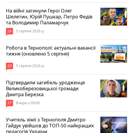
На війні загинули Герої Олег
Шелетин, Юрій Пушкар, Петро Федів
та Володимир Паламарчук
24
5 серпня 2026 р.
Робота в Тернополі: актуальні вакансії
тижня (оновлено 5 серпня)
20
5 серпня 2026 р.
Підтвердили загибель уродженця
Великоберезовицької громади
Дмитра Березка
17
Вчора о 09:00
Учитель хімії з Тернополя Дмитро
Гайдук увійшов до ТОП-50 найкращих
педагогів України