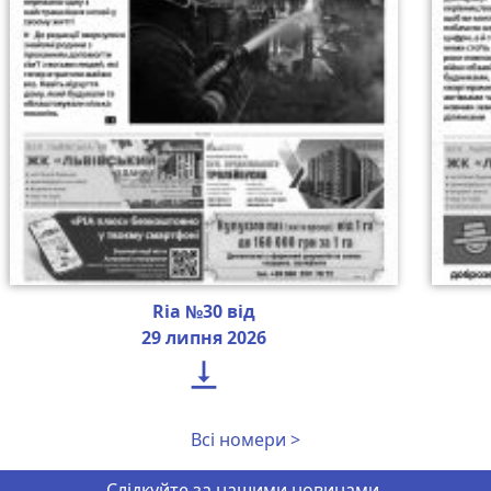
Ria №30 від
29 липня 2026

Всі номери >
Слідкуйте за нашими новинами