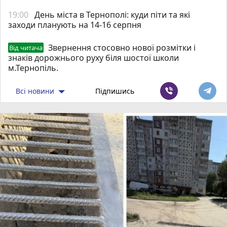
19:00
День міста в Тернополі: куди піти та які
заходи планують на 14-16 серпня
Звернення стосовно нової розмітки і
Від читача
знаків дорожнього руху біля шостої школи
м.Тернопіль.
Всі новини
Підпишись