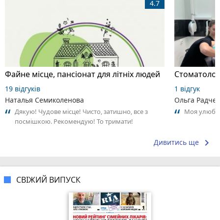
4.7
Файне місце, пансіонат для літніх людей
Стоматологі
19 відгуків
1 відгук
Наталья Семиколенова
Ольга Радче
Дякую! Чудове місце! Чисто, затишно, все з
Моя улюбле
посмішкою. Рекомендую! То тримати!
keyboard_arrow_right
Дивитись ще
СВІЖИЙ ВИПУСК