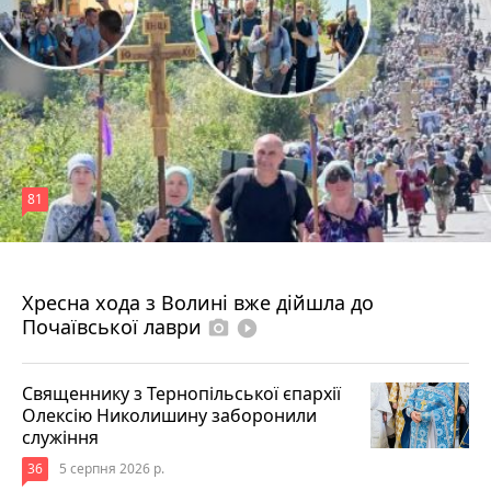
81
4 серпня 2026 р.
Хресна хода з Волині вже дійшла до
Почаївської лаври
photo_camera
play_circle_filled
Священнику з Тернопільської єпархії
Олексію Николишину заборонили
служіння
36
5 серпня 2026 р.