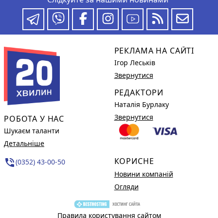
РЕКЛАМА НА САЙТІ
Ігор Леськів
Звернутися
РЕДАКТОРИ
Наталія Бурлаку
Звернутися
РОБОТА У НАС
Шукаєм таланти
Детальніше
КОРИСНЕ
phone_in_talk
(0352) 43-00-50
Новини компаній
Огляди
Правила користування сайтом