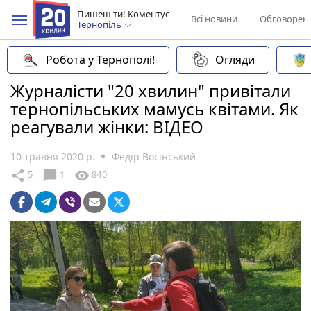
Пишеш ти! Коментує
Всі новини
Обговорен
Тернопіль
Робота у Тернополі!
Огляди
Журналісти "20 хвилин" привітали
тернопільських мамусь квітами. Як
реагували жінки: ВІДЕО
10 травня 2020 р.
Федір Восінський
chat_bubble
share
visibility
5
1
840