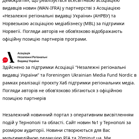
Демократія», що реалізується Всесвітньою асоціацією
видавців новин (WAN-IFRA) у партнерстві з Асоціацією
«Незалежні регіональні видавці України» (АНРВУ) та
Норвезькою асоціацією медіабізнесу (MBL) за підтримки
Норвегії. Погляди авторів не обов’язково відображають
офіційну позицію партнерів програми.
Здійснено за підтримки Асоціації “Незалежні регіональні
видавці України” та Foreningen Ukrainian Media Fund Nordic в
рамках реалізації проєкту Хаб підтримки регіональних медіа.
Погляди авторів не обов'язково збігаються з офіційною
позицією партнерів
Незалежний новинний портал з оперативним висвітленням
подій у Тернополі та області. Сайт новин №1 у Тернополі за
розміром аудиторії. Новини створюються для Вас
мультимедійною редакцією RIA та 20minut.ua. Ми