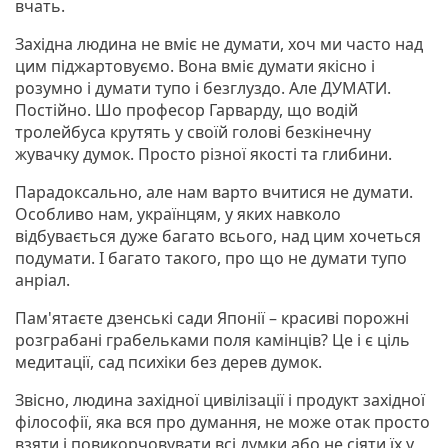
вчать.
Західна людина не вміє не думати, хоч ми часто над
цим піджартовуємо. Вона вміє думати якісно і
розумно і думати тупо і безглуздо. Але ДУМАТИ.
Постійно. Шо професор Гарварду, що водій
тролейбуса крутять у своїй голові безкінечну
жувачку думок. Просто різної якості та глибини.
Парадоксально, але нам варто вчитися не думати.
Особливо нам, українцям, у яких навколо
відбувається дуже багато всього, над цим хочеться
подумати. І багато такого, про що не думати тупо
анріал.
Пам'ятаєте дзенські сади Японії – красиві порожні
розграбані грабельками поля камінців? Це і є ціль
медитації, сад психіки без дерев думок.
Звісно, людина західної цивілізації і продукт західної
філософії, яка вся про думання, не може отак просто
взяти і повикорчовувати всі думки або не сіяти їх у