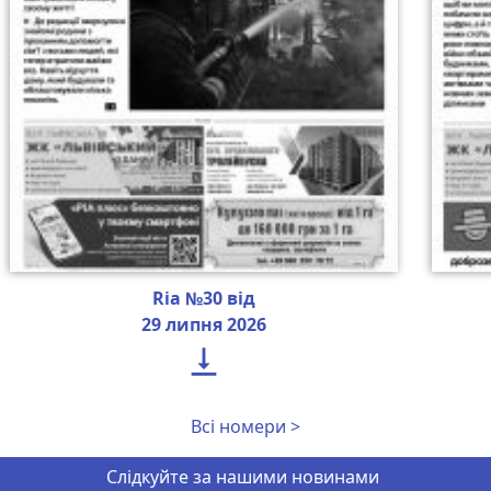
Ria №30 від
29 липня 2026

Всі номери >
Слідкуйте за нашими новинами