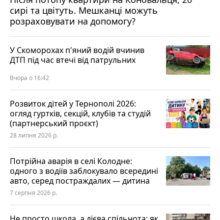
сирі та цвітуть. Мешканці можуть
розраховувати на допомогу?
У Скоморохах п'яний водій вчинив
ДТП під час втечі від патрульних
Вчора о 16:42
Розвиток дітей у Тернополі 2026:
огляд гуртків, секцій, клубів та студій
(партнерський проєкт)
28 липня 2026 р.
Потрійна аварія в селі Колодне:
одного з водіїв заблокувало всередині
авто, серед постраждалих — дитина
7 серпня 2026 р.
Не просто школа, а дієва спільнота: як