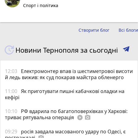
Спорт і політика
Створити блог
Всі блоги
Новини Тернополя за сьогодні
12:03
Електромонтер впав із шестиметрової висоти
й ледь вижив: як суд покарав майстра обленерго
11:00
Як приготувати пишні кабачкові оладки на
кефірі
10:10
РФ вдарила по багатоповерхівках у Харкові:
триває рятувальна операція
play_circle_filled
photo_camera
09:29
росія завдала масованого удару по Одесі, є
постраждалі
photo_camera