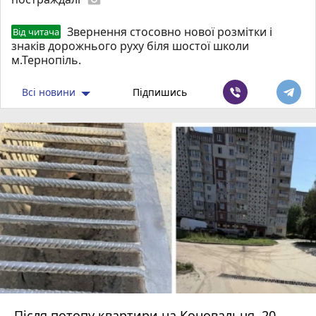
Звернення стосовно нової розмітки і
Від читача
знаків дорожнього руху біля шостої школи
м.Тернопіль.
Всі новини
Підпишись
Після потопу квартири на Коновальця, 20