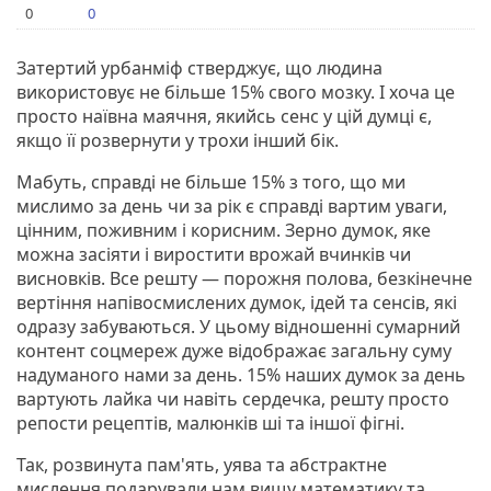
0
0
Затертий урбанміф стверджує, що людина
використовує не більше 15% свого мозку. І хоча це
просто наївна маячня, якийсь сенс у цій думці є,
якщо її розвернути у трохи інший бік.
Мабуть, справді не більше 15% з того, що ми
мислимо за день чи за рік є справді вартим уваги,
цінним, поживним і корисним. Зерно думок, яке
можна засіяти і виростити врожай вчинків чи
висновків. Все решту — порожня полова, безкінечне
вертіння напівосмислених думок, ідей та сенсів, які
одразу забуваються. У цьому відношенні сумарний
контент соцмереж дуже відображає загальну суму
надуманого нами за день. 15% наших думок за день
вартують лайка чи навіть сердечка, решту просто
репости рецептів, малюнків ші та іншої фігні.
Так, розвинута пам'ять, уява та абстрактне
мислення подарували нам вищу математику та