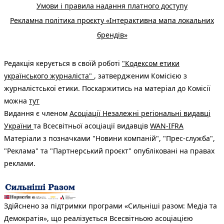
Умови і правила надання платного доступу
Рекламна політика проєкту «Інтерактивна мапа локальних
брендів»
Редакція керується в своїй роботі
"Кодексом етики
українського журналіста"
, затвердженим Комісією з
журналістської етики. Поскаржитись на матеріал до Комісії
можна
тут
Видання є членом
Асоціації Незалежні регіональні видавці
України
та Всесвітньої асоціації видавців
WAN-IFRA
Матеріали з позначками "Новини компаній", "Прес-служба",
"Реклама" та "Партнерський проєкт" опубліковані на правах
реклами.
Здійснено за підтримки програми «Сильніші разом: Медіа та
Демократія», що реалізується Всесвітньою асоціацією