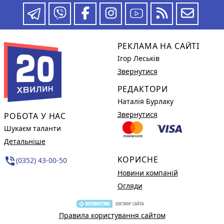
РЕКЛАМА НА САЙТІ
Ігор Леськів
Звернутися
РЕДАКТОРИ
Наталія Бурлаку
Звернутися
РОБОТА У НАС
Шукаєм таланти
Детальніше
КОРИСНЕ
phone_in_talk
(0352) 43-00-50
Новини компаній
Огляди
Правила користування сайтом