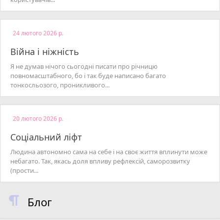
24 лютого 2026 р.
Війна і ніжність
Я не думав нічого сьогодні писати про річницю
повномасштабного, бо і так буде написано багато
тонкосльозого, проникливого...
20 лютого 2026 р.
Соціальний ліфт
Людина автономно сама на себе і на своє життя вплинути може
небагато. Так, якась доля впливу рефлексій, саморозвитку
(прости...
Блог