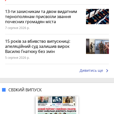
13-ти захисникам та двом видатним
тернополянам присвоїли звання
почесних громадян міста
7 серпня 2026 р.
15 років за вбивство випускниці:
апеляційний суд залишив вирок
Василю Гнатюку без змін
5 серпня 2026 р.
keyboard_arrow_right
Дивитись ще
СВІЖИЙ ВИПУСК