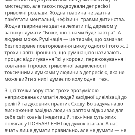
мистецтво, але також подарували депресію і
тривожні розлади. Жодна тварина не здатна
пам'ятати ментальні, нефізичні травми дитинства.
Жодна тварина не здатна лежати під деревом у
затінку і думати "Боже, шо з нами буде завтра". А
людина може. Румінація — це термін, що означає
безперервне повторювання циклу одного і того ж. І
трохи навіть іронічно, що румінацією називають
процес відригування їжі у корови, пережовування і
ковтання і процес тривожної зацикленості
токсичними думками у людини з депресією, яка не
може вийти з них і думає по колу одне і теж.
З цієї точки зору стає трохи зрозумілою
неприхована симпатія людей західної цивілізації до
релігій та духовник практик Сходу. Бо задумана до
виснаження західна людина раптом відкриває для
себе світ коанів і медитацій, технічна суть яких
полягає у ПОЗБАВЛЕННІ від думок взагалі. А нас
вчать лише думати правильно, але не думати — не