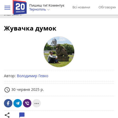
Пишеш ти! Коментує
Всі новини
Обговорен
Тернопіль
Інші блоги
Жувачка думок
Автор:
Володимир Гевко
access_time
30 червня 2025 р.
more_horiz
share
chat_bubble