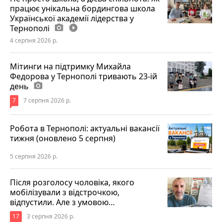
працює унікальна бордингова школа
Української академії лідерства у
Тернополі
photo_camera
play_circle_filled
4 серпня 2026 р.
Мітинги на підтримку Михайла
Федорова у Тернополі тривають 23-ій
день
photo_camera
7
7 серпня 2026 р.
Робота в Тернополі: актуальні вакансії
тижня (оновлено 5 серпня)
5 серпня 2026 р.
Після розголосу чоловіка, якого
мобілізували з відстрочкою,
відпустили. Але з умовою…
17
3 серпня 2026 р.