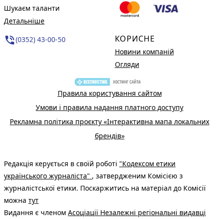
Шукаєм таланти
Детальніше
КОРИСНЕ
phone_in_talk
(0352) 43-00-50
Новини компаній
Огляди
Правила користування сайтом
Умови і правила надання платного доступу
Рекламна політика проєкту «Інтерактивна мапа локальних
брендів»
Редакція керується в своїй роботі
"Кодексом етики
українського журналіста"
, затвердженим Комісією з
журналістської етики. Поскаржитись на матеріал до Комісії
можна
тут
Видання є членом
Асоціації Незалежні регіональні видавці