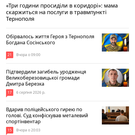
«Три години просиділи в коридорі»: мама
Вчора о 13:05
скаржиться на послуги в травмпункті
Тернополя
Обірвалось життя Героя з Тернополя
Богдана Сосінського
21
Вчора о 09:00
Підтвердили загибель уродженця
Великоберезовицької громади
Дмитра Березка
17
6 серпня 2026 р.
Вдарив поліцейського гирею по
голові. Суд конфіскував металевий
спортінвентар
15
Вчора о 20:03