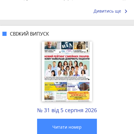
дровах та чан — справжній релакс, а
жаль, остан
бджолина...
keyboard_arrow_right
Дивитись ще
СВІЖИЙ ВИПУСК
№ 31 від 5 серпня 2026
Читати номер