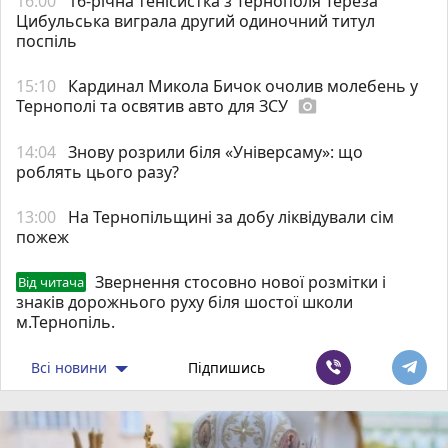
16:00
16-річна тенісистка з Тернополя Тереза
Цибульська виграла другий одиночний титул
поспіль
15:10
Кардинал Микола Бичок очолив молебень у
Тернополі та освятив авто для ЗСУ
photo_camera
14:04
Знову розрили біля «Універсаму»: що
роблять цього разу?
13:00
На Тернопільщині за добу ліквідували сім
пожеж
Звернення стосовно нової розмітки і
Від читача
знаків дорожнього руху біля шостої школи
м.Тернопіль.
Всі новини
Підпишись