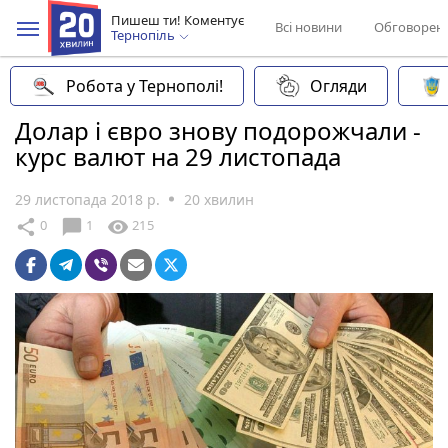
Пишеш ти! Коментує
Всі новини
Обговорен
Тернопіль
Робота у Тернополі!
Огляди
Долар і євро знову подорожчали -
курс валют на 29 листопада
29 листопада 2018 р.
20 хвилин
chat_bubble
share
visibility
0
1
215