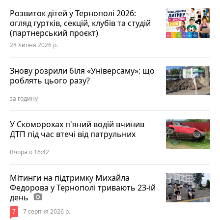
Розвиток дітей у Тернополі 2026:
огляд гуртків, секцій, клубів та студій
(партнерський проєкт)
28 липня 2026 р.
Знову розрили біля «Універсаму»: що
роблять цього разу?
за годину
У Скоморохах п'яний водій вчинив
ДТП під час втечі від патрульних
Вчора о 16:42
Мітинги на підтримку Михайла
Федорова у Тернополі тривають 23-ій
день
photo_camera
7
7 серпня 2026 р.