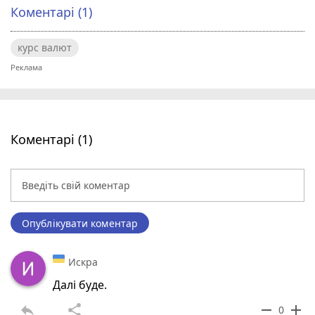
Коментарі (1)
курс валют
Коментарі (1)
Опублікувати коментар
Искра
Далі буде.
reply
share
remove
add
0