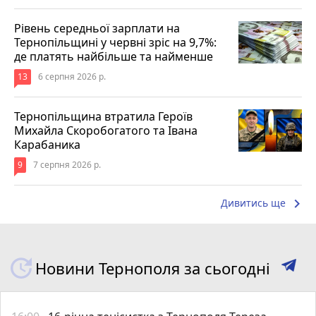
Рівень середньої зарплати на
Тернопільщині у червні зріс на 9,7%:
де платять найбільше та найменше
13
6 серпня 2026 р.
Тернопільщина втратила Героїв
Михайла Скоробогатого та Івана
Карабаника
9
7 серпня 2026 р.
keyboard_arrow_right
Дивитись ще
Новини Тернополя за сьогодні