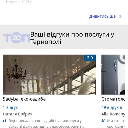
5 серпня 2026 р.
keyboard_arrow_right
Дивитись ще
Ваші відгуки про послуги у
Тернополі
5.0
Sadyba, еко-садиба
Стоматолог
1 відгук
49 відгуків
Наталя Бобрик
Alla Romanyu
Відпочивала в еко-садибі і залишилися у
Ми є клієнт
захваті! Дуже затишна атмосфера, баня на
сьогодні м