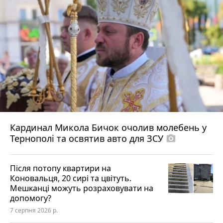
Кардинал Микола Бичок очолив молебень у
Тернополі та освятив авто для ЗСУ
photo_camera
Після потопу квартири на
Коновальця, 20 сирі та цвітуть.
Мешканці можуть розраховувати на
допомогу?
7 серпня 2026 р.