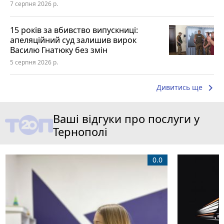
7 серпня 2026 р.
15 років за вбивство випускниці:
апеляційний суд залишив вирок
Василю Гнатюку без змін
5 серпня 2026 р.
keyboard_arrow_right
Дивитись ще
Ваші відгуки про послуги у
Тернополі
0.0