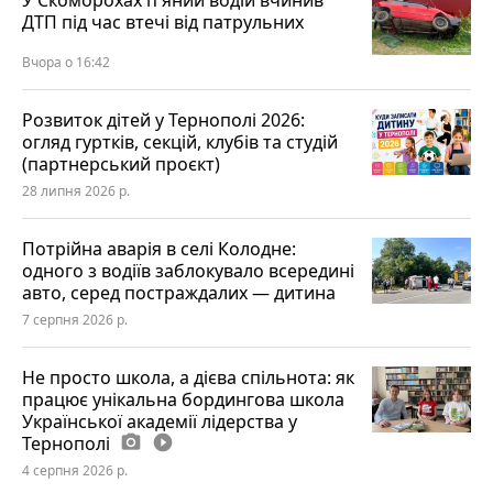
У Скоморохах п'яний водій вчинив
ДТП під час втечі від патрульних
Вчора о 16:42
Розвиток дітей у Тернополі 2026:
огляд гуртків, секцій, клубів та студій
(партнерський проєкт)
28 липня 2026 р.
Потрійна аварія в селі Колодне:
одного з водіїв заблокувало всередині
авто, серед постраждалих — дитина
7 серпня 2026 р.
Не просто школа, а дієва спільнота: як
працює унікальна бордингова школа
Української академії лідерства у
Тернополі
photo_camera
play_circle_filled
4 серпня 2026 р.