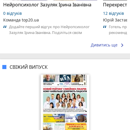
Нейропсихолог Зазуляк Ірина Іванівна
Перехрестя
0 відгуків
12 відгуків
Команда top20.ua
Юрій Застав
Додайте перший відгук про Нейропсихолог
Готель при
Зазуляк Ірина Іванівна. Поділіться своїм
рекоменду
досвідом – що Вам сподобалось, а що ні!...
keyboard_arrow_right
Дивитись ще
СВІЖИЙ ВИПУСК