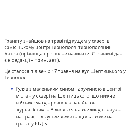
Гранату знайшов на траві під кущем у сквері в
самісінькому центрі Тернополя тернополянин
Антон (прізвища просив не називати. Справжні дані
є в редакції – прим. авт.).
Це сталося під вечір 17 травня на вул Шептицького у
Тернополі.
Гуляв з маленьким сином і дружиною в центрі
міста – у сквері на Шептицького, що нижче
військкомату, - розповів пан Антон
журналістам. – Відволікся на хвилину, глянув –
на траві, під кущем лежить щось схоже на
гранату РГД-5.