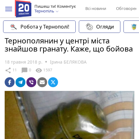
Пишеш ти! Коментує
Всі новини
Обговорен
Тернопіль
Робота у Тернополі!
Огляди
Тернополянин у центрі міста
знайшов гранату. Каже, що бойова
18 травня 2018 р.
Ірина БЕЛЯКОВА
chat_bubble
share
visibility
11
0
1597