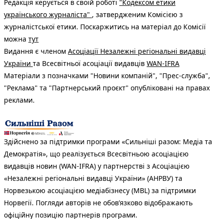
Редакція керується в своїй роботі
"Кодексом етики
українського журналіста"
, затвердженим Комісією з
журналістської етики. Поскаржитись на матеріал до Комісії
можна
тут
Видання є членом
Асоціації Незалежні регіональні видавці
України
та Всесвітньої асоціації видавців
WAN-IFRA
Матеріали з позначками "Новини компаній", "Прес-служба",
"Реклама" та "Партнерський проєкт" опубліковані на правах
реклами.
Здійснено за підтримки програми «Сильніші разом: Медіа та
Демократія», що реалізується Всесвітньою асоціацією
видавців новин (WAN-IFRA) у партнерстві з Асоціацією
«Незалежні регіональні видавці України» (АНРВУ) та
Норвезькою асоціацією медіабізнесу (MBL) за підтримки
Норвегії. Погляди авторів не обов’язково відображають
офіційну позицію партнерів програми.