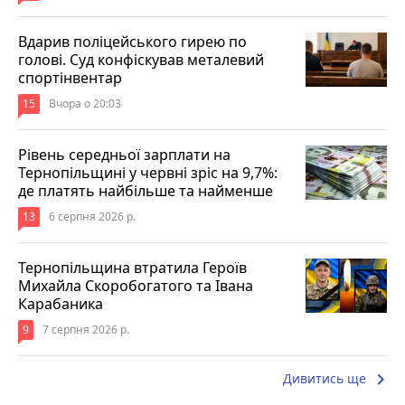
Вдарив поліцейського гирею по
голові. Суд конфіскував металевий
спортінвентар
15
Вчора о 20:03
Рівень середньої зарплати на
Тернопільщині у червні зріс на 9,7%:
де платять найбільше та найменше
13
6 серпня 2026 р.
Тернопільщина втратила Героїв
Михайла Скоробогатого та Івана
Карабаника
9
7 серпня 2026 р.
keyboard_arrow_right
Дивитись ще