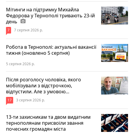
Мітинги на підтримку Михайла
Федорова у Тернополі тривають 23-ій
день
photo_camera
7
7 серпня 2026 р.
Робота в Тернополі: актуальні вакансії
тижня (оновлено 5 серпня)
5 серпня 2026 р.
Після розголосу чоловіка, якого
мобілізували з відстрочкою,
відпустили. Але з умовою…
17
3 серпня 2026 р.
13-ти захисникам та двом видатним
тернополянам присвоїли звання
почесних громадян міста