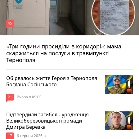
45
«Три години просиділи в коридорі»: мама
Вчора о 13:05
скаржиться на послуги в травмпункті
Тернополя
Обірвалось життя Героя з Тернополя
Богдана Сосінського
21
Вчора о 09:00
Підтвердили загибель уродженця
Великоберезовицької громади
Дмитра Березка
17
6 серпня 2026 р.