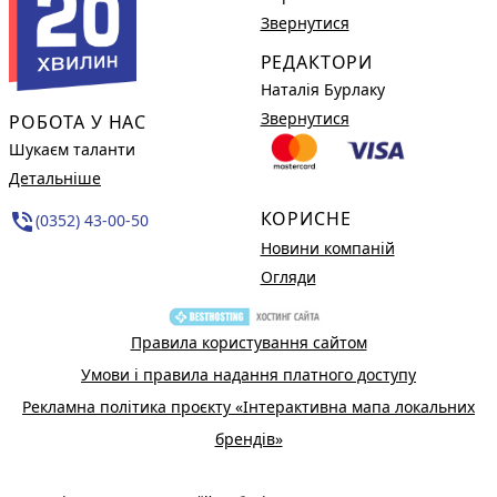
Звернутися
РЕДАКТОРИ
Наталія Бурлаку
Звернутися
РОБОТА У НАС
Шукаєм таланти
Детальніше
КОРИСНЕ
phone_in_talk
(0352) 43-00-50
Новини компаній
Огляди
Правила користування сайтом
Умови і правила надання платного доступу
Рекламна політика проєкту «Інтерактивна мапа локальних
брендів»