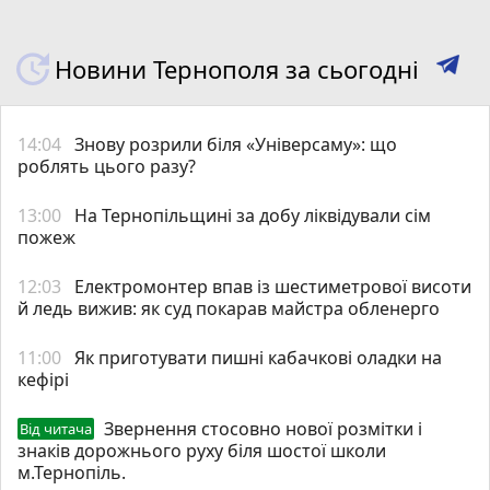
Новини Тернополя за сьогодні
14:04
Знову розрили біля «Універсаму»: що
роблять цього разу?
13:00
На Тернопільщині за добу ліквідували сім
пожеж
12:03
Електромонтер впав із шестиметрової висоти
й ледь вижив: як суд покарав майстра обленерго
11:00
Як приготувати пишні кабачкові оладки на
кефірі
Звернення стосовно нової розмітки і
Від читача
знаків дорожнього руху біля шостої школи
м.Тернопіль.