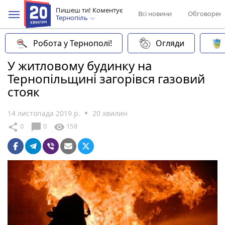
Пишеш ти! Коментує
Всі новини
Обговорен
Тернопіль
Робота у Тернополі!
Огляди
У житловому будинку на
Тернопільщині загорівся газовий
стояк
14 листопада 2019 р.
20 хвилин
chat_bubble
share
visibility
0
0
158