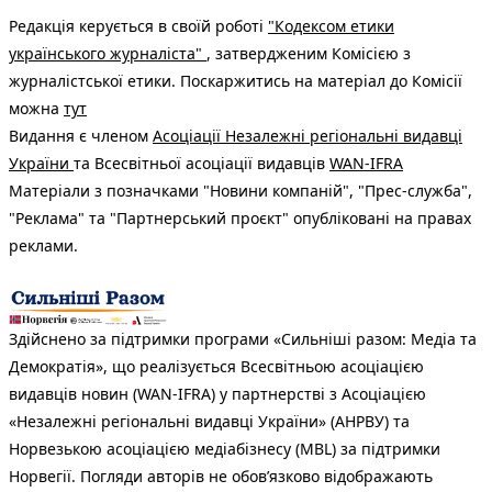
Редакція керується в своїй роботі
"Кодексом етики
українського журналіста"
, затвердженим Комісією з
журналістської етики. Поскаржитись на матеріал до Комісії
можна
тут
Видання є членом
Асоціації Незалежні регіональні видавці
України
та Всесвітньої асоціації видавців
WAN-IFRA
Матеріали з позначками "Новини компаній", "Прес-служба",
"Реклама" та "Партнерський проєкт" опубліковані на правах
реклами.
Здійснено за підтримки програми «Сильніші разом: Медіа та
Демократія», що реалізується Всесвітньою асоціацією
видавців новин (WAN-IFRA) у партнерстві з Асоціацією
«Незалежні регіональні видавці України» (АНРВУ) та
Норвезькою асоціацією медіабізнесу (MBL) за підтримки
Норвегії. Погляди авторів не обов’язково відображають