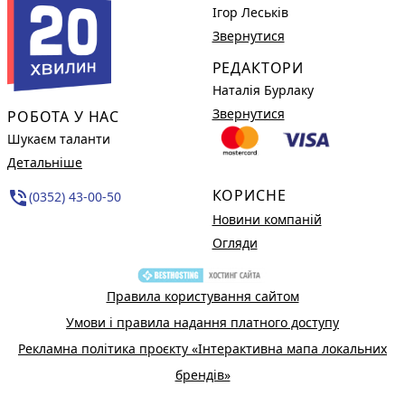
Ігор Леськів
Звернутися
РЕДАКТОРИ
Наталія Бурлаку
Звернутися
РОБОТА У НАС
Шукаєм таланти
Детальніше
КОРИСНЕ
phone_in_talk
(0352) 43-00-50
Новини компаній
Огляди
Правила користування сайтом
Умови і правила надання платного доступу
Рекламна політика проєкту «Інтерактивна мапа локальних
брендів»