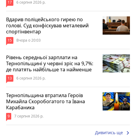
17
6 серпня 2026 р.
Вдарив поліцейського гирею по
голові. Суд конфіскував металевий
спортінвентар
15
Вчора о 20:03
Рівень середньої зарплати на
Тернопільщині у червні зріс на 9,7%:
де платять найбільше та найменше
13
6 серпня 2026 р.
Тернопільщина втратила Героїв
Михайла Скоробогатого та Івана
Карабаника
9
7 серпня 2026 р.
keyboard_arrow_right
Дивитись ще