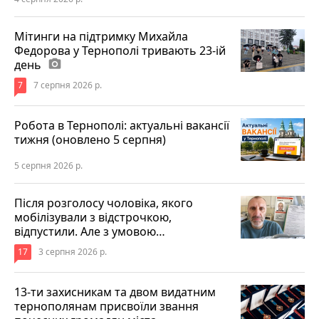
Мітинги на підтримку Михайла
Федорова у Тернополі тривають 23-ій
день
photo_camera
7
7 серпня 2026 р.
Робота в Тернополі: актуальні вакансії
тижня (оновлено 5 серпня)
5 серпня 2026 р.
Після розголосу чоловіка, якого
мобілізували з відстрочкою,
відпустили. Але з умовою…
17
3 серпня 2026 р.
13-ти захисникам та двом видатним
тернополянам присвоїли звання