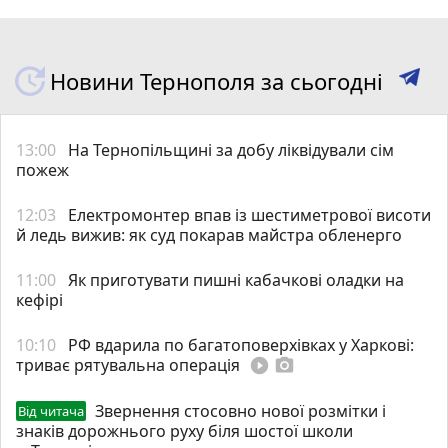
Новини Тернополя за сьогодні
13:00
На Тернопільщині за добу ліквідували сім
пожеж
12:03
Електромонтер впав із шестиметрової висоти
й ледь вижив: як суд покарав майстра обленерго
11:00
Як приготувати пишні кабачкові оладки на
кефірі
10:10
РФ вдарила по багатоповерхівках у Харкові:
триває рятувальна операція
play_circle_filled
photo_camera
Звернення стосовно нової розмітки і
Від читача
знаків дорожнього руху біля шостої школи