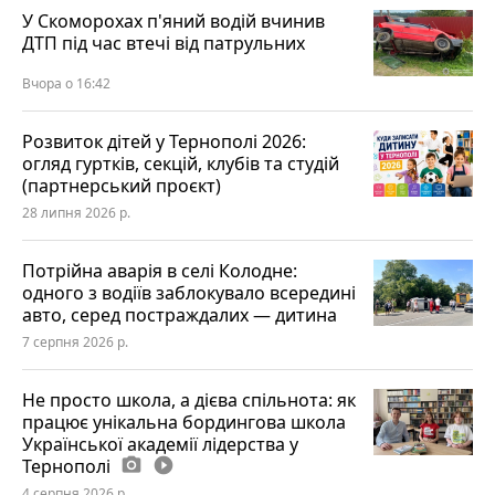
У Скоморохах п'яний водій вчинив
ДТП під час втечі від патрульних
Вчора о 16:42
Розвиток дітей у Тернополі 2026:
огляд гуртків, секцій, клубів та студій
(партнерський проєкт)
28 липня 2026 р.
Потрійна аварія в селі Колодне:
одного з водіїв заблокувало всередині
авто, серед постраждалих — дитина
7 серпня 2026 р.
Не просто школа, а дієва спільнота: як
працює унікальна бордингова школа
Української академії лідерства у
Тернополі
photo_camera
play_circle_filled
4 серпня 2026 р.