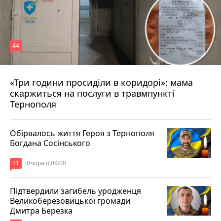
44
«Три години просиділи в коридорі»: мама
Вчора о 13:05
скаржиться на послуги в травмпункті
Тернополя
Обірвалось життя Героя з Тернополя
Богдана Сосінського
21
Вчора о 09:00
Підтвердили загибель уродженця
Великоберезовицької громади
Дмитра Березка