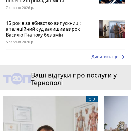
почесних громадян міста
7 серпня 2026 р.
15 років за вбивство випускниці:
апеляційний суд залишив вирок
Василю Гнатюку без змін
5 серпня 2026 р.
keyboard_arrow_right
Дивитись ще
Ваші відгуки про послуги у
Тернополі
5.0