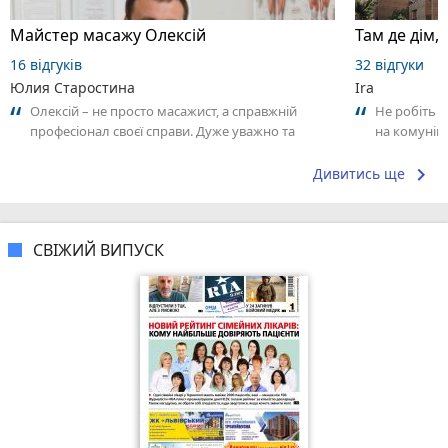
Майстер масажу Олексій
Там де дім,
16 відгуків
32 відгуки
Юлия Старостина
Ira
Олексій – не просто масажист, а справжній
Не робіть 
професіонал своєї справи. Дуже уважно та
на комуніка
відповідально підходить до роботи,
терміни їм 
відчувається...
keyboard_arrow_right
Дивитись ще
СВІЖИЙ ВИПУСК