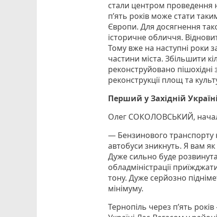
стали центром проведення н
п’ять років може стати таки
Європи. Для досягнення так
історичне обличчя. Відновит
Тому вже на наступні роки 
частини міста. Збільшити кіл
реконструйовано пішохідні з
реконструкції площ та куль
Перший у Західній Україні
Олег СОКОЛОВСЬКИЙ, началь
— Бензинового транспорту не
автобуси зникнуть. Я вам як
Дуже сильно буде розвинута в
обладміністрації приїжджат
тону. Дуже серйозно підніме
мінімуму.
Тернопіль через п’ять років