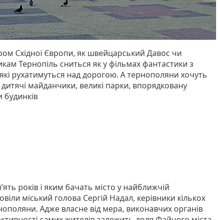
ом Східної Європи, як швейцарський Давос чи
кам Тернопіль сниться як у фільмах фантастики з
кі рухатимуться над дорогою. А тернополяни хочуть
і дитячі майданчики, великі парки, впорядковану
и будинків
’ять років і яким бачать місто у найближчій
овіли міський голова Сергій Надал, керівники кількох
рнополяни. Адже власне від мера, виконавчих органів
д активності самих жителів залежить доля Файного міста.