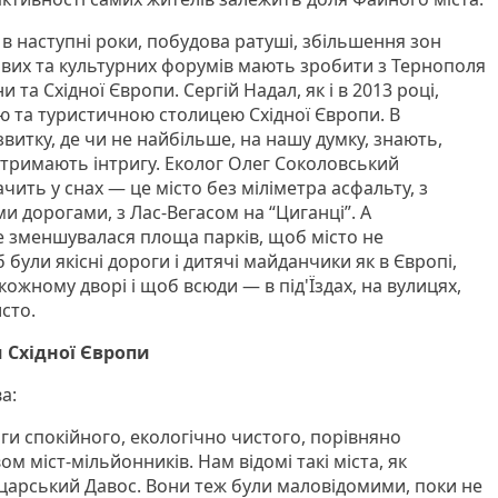
в наступні роки, побудова ратуші, збільшення зон
ових та культурних форумів мають зробити з Тернополя
 та Східної Європи. Сергій Надал, як і в 2013 році,
 та туристичною столицею Східної Європи. В
звитку, де чи не найбільше, на нашу думку, знають,
і тримають інтригу. Еколог Олег Соколовський
ить у снах — це місто без міліметра асфальту, з
и дорогами, з Лас-Вегасом на “Циганці”. А
 зменшувалася площа парків, щоб місто не
були якісні дороги і дитячі майданчики як в Європі,
кожному дворі і щоб всюди — в під'Їздах, на вулицях,
сто.
 Східної Європи
а:
ги спокійного, екологічно чистого, порівняно
м міст-мільйонників. Нам відомі такі міста, як
царський Давос. Вони теж були маловідомими, поки не