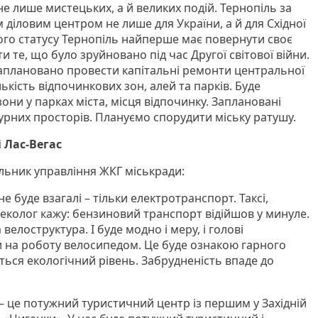
е лише мистецьких, а й великих подій. Тернопіль за
м діловим центром не лише для України, а й для Східної
ого статусу Тернопіль найперше має повернути своє
и те, що було зруйновано під час Другої світової війни.
заплановано провести капітальні ремонти центральної
ькість відпочинкових зон, алей та парків. Буде
они у парках міста, місця відпочинку. Заплановані
турних просторів. Плануємо спорудити міську ратушу.
 Лас-Вегас
ник управління ЖКГ міськради:
 буде взагалі – тільки електротранспорт. Таксі,
 еколог кажу: бензиновий транспорт відійшов у минуле.
елоструктура. І буде модно і меру, і голові
и на роботу велосипедом. Це буде ознакою гарного
ться екологічний рівень. Забрудненість впаде до
 – це потужний туристичний центр із першим у Західній