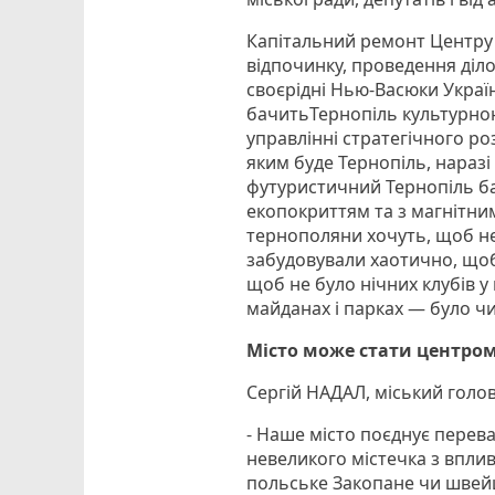
Капітальний ремонт Центру 
відпочинку, проведення діл
своєрідні Нью-Васюки України
бачитьТернопіль культурною
управлінні стратегічного ро
яким буде Тернопіль, нараз
футуристичний Тернопіль бач
екопокриттям та з магнітним
тернополяни хочуть, щоб не
забудовували хаотично, щоб 
щоб не було нічних клубів у 
майданах і парках — було чи
Місто може стати центром
Сергій НАДАЛ, міський голов
- Наше місто поєднує перева
невеликого містечка з впливо
польське Закопане чи швей