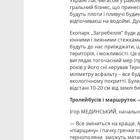
Україні Лас-Вегасом у район
гральний бізнес, що принес
будуть плоти і пливучі будин
відпочиваєш на водоймі. Ду
Екопарк „Загребелля” буде 
кінними і лижними стежками, 
будуть до нас приїжджати, щ
територія, і можливості. Це 
виглядає тогочасний мер (пр
років у його сні керував Тер
міліметру асфальту – все бу
екологічному покритті. Були у
відстані 10-20 см від землі
Тролейбусів і маршруток —
Ігор МЕДИНСЬКИЙ, начальник
— Все зміниться на краще. А
«піарщину» і пачку гречки т
тернополяни зможуть мати ро