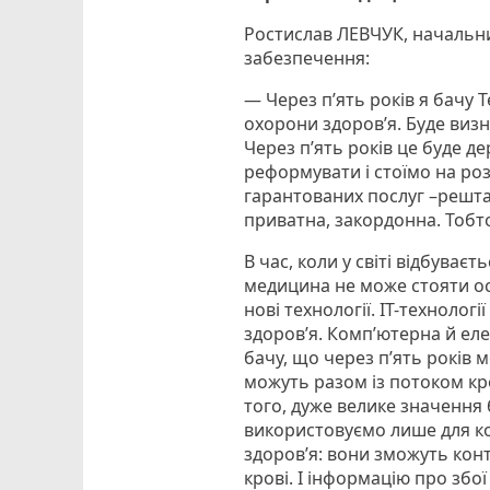
Ростислав ЛЕВЧУК, начальни
забезпечення:
— Через п’ять років я бачу 
охорони здоров’я. Буде визн
Через п’ять років це буде 
реформувати і стоїмо на ро
гарантованих послуг –решта
приватна, закордонна. Тоб
В час, коли у світі відбува
медицина не може стояти ос
нові технології. IT-технолог
здоров’я. Комп’ютерна й ел
бачу, що через п’ять років
можуть разом із потоком кро
того, дуже велике значення б
використовуємо лише для ко
здоров’я: вони зможуть конт
крові. І інформацію про збо