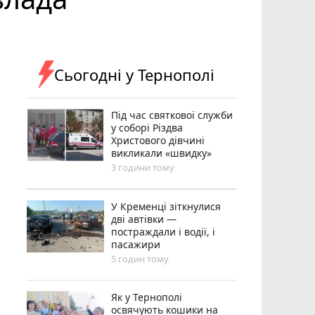
Сьогодні у Тернополі
Під час святкової служби
у соборі Різдва
Христового дівчині
викликали «швидку»
3 години тому
У Кременці зіткнулися
дві автівки —
постраждали і водії, і
пасажири
5 годин тому
Як у Тернополі
освячують кошики на