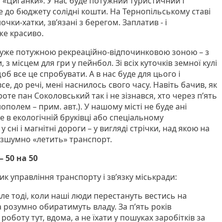
і «Циганки». У нас буде потужний туристичний і
е до бюджету солідні кошти. На Тернопільському ставі
очки-хатки, зв’язані з берегом. Заплатив - і
же красиво.
дуже потужною рекреаційно-відпочинковою зоною – з
з місцем для гри у пейнбол. Зі всіх куточків земної кулі
об все це спробувати. А в нас буде для цього і
все, до речі, мені наснилось свого часу. Навіть бачив, як
оте пан Соколовський так і не зізнався, хто через п’ять
нополем – прим. авт.). У нашому місті не буде ані
де в екологічній бруківці або спеціальному
 сні і магнітні дороги – у вигляді стрічки, над якою на
 безшумно «летить» транспорт.
 50 на 50
 управління транспорту і зв’язку міськради:
ле тоді, коли наші люди перестануть вестись на
а розумно обиратимуть владу. За п’ять років
боту тут, вдома, а не їхати у пошуках заробітків за