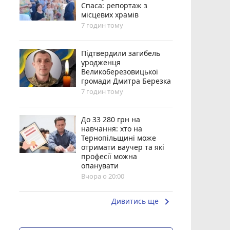
Спаса: репортаж з
місцевих храмів
7 годин тому
Підтвердили загибель
уродженця
Великоберезовицької
громади Дмитра Березка
7 годин тому
До 33 280 грн на
навчання: хто на
Тернопільщині може
отримати ваучер та які
професії можна
опанувати
Вчора о 20:00
keyboard_arrow_right
Дивитись ще