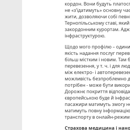
кордон. Вони будуть платос
не «з’їдатимуть» основну ча
жити, дозволяючи собі певні
Тернопільському ставі, яки
закордонним курортам. Адже
інфраструктурою.
Щодо мого профілю – одини
якість надання послуг пере
більш містким і новим. Там
перевезення, у т. ч. і для
між електро- і автоперевезе
можливість безпроблемно ді
потрібен - може бути викорис
Дорожнє покриття відповід
європейською буде й інфрас
пасажири матимуть змогу не
матимуть повну інформацію 
транспорту в онлайн-режимі
Страхова медицина і нано