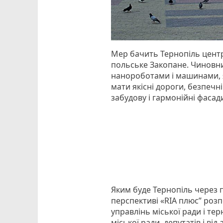
Мер бачить Тернопіль центр
польське Закопане. Чиновни
нанороботами і машинами, я
мати якісні дороги, безпечн
забудову і гармонійні фасад
Яким буде Тернопіль через п
перспективі «RIA плюс” розп
управлінь міської ради і те
міської ради, депутатів і ві