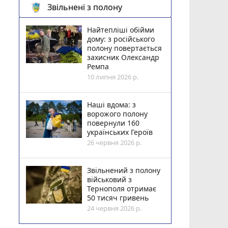
Звільнені з полону
Найтепліші обійми
дому: з російського
полону повертається
захисник Олександр
Ремпа
10 липня 2026 р.
Наші вдома: з
ворожого полону
повернули 160
українських Героїв
26 червня 2026 р.
Звільнений з полону
військовий з
Тернополя отримає
50 тисяч гривень
24 червня 2026 р.