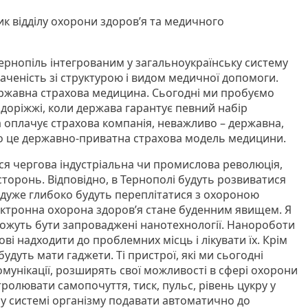
к відділу охорони здоров’я та медичного
Тернопіль інтегрованим у загальноукраїнську систему
аченість зі структурою і видом медичної допомоги.
державна страхова медицина. Сьогодні ми пробуємо
здоріжжі, коли держава гарантує певний набір
 оплачує страхова компанія, неважливо – державна,
то це державно-приватна страхова модель медицини.
ється чергова індустріальна чи промислова революція,
торонь. Відповідно, в Тернополі будуть розвиватися
ії дуже глибоко будуть переплітатися з охороною
ектронна охорона здоров’я стане буденним явищем. Я
 можуть бути запроваджені нанотехнології. Нанороботи
ві надходити до проблемних місць і лікувати їх. Крім
удуть мати гаджети. Ті пристрої, які ми сьогодні
мунікації, розширять свої можливості в сфері охорони
ролювати самопочуття, тиск, пульс, рівень цукру у
ї у системі організму подавати автоматично до