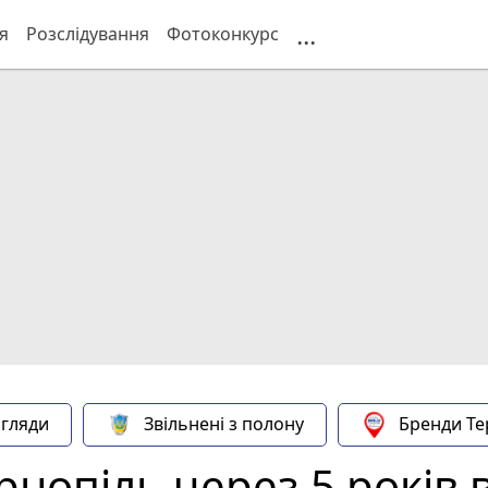
...
я
Розслідування
Фотоконкурс
гляди
Звільнені з полону
Бренди Те
рнопіль через 5 років 