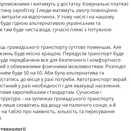
проможними і житимуть у достатку. Комунальні платежі
стину заробітку. І люди матимуть змогу повноцінно
 витрати на відпочинок. У тому числі і на нашому
й буде гідною альтернативою українським та
 там буде чиста вода, сучасні пляжі з потужною
ць громадського транспорту суттєво поменшає. Але
везень буде якісно кращою. Передусім транспорт буде
 буде передбачене все для безпечного і комфортного
 людей з обмеженими фізичними можливостями. Розподіл
нням буде 50 на 50. Аби була альтернатива та
статись до місця у разі потреби. Автотранспорт вкрай
таний у разі необхідності і для евакуації населення.
атиме європейським стандартам. Сучасною і
труктура – на зупинках громадського транспорту
 лише сховатись від дощу чи палючого сонця, а й
на табло про наявність, кількість та пересування
.
технології