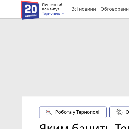
Пишеш ти!
Всі новини
Обговоренн
Коментує
Тернопіль
Робота у Тернополі!
О
Яким бачить Те