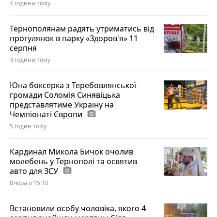
4 години тому
Тернополянам радять утриматись від
прогулянок в парку «Здоров'я» 11
серпня
3 години тому
Юна боксерка з Теребовлянської
громади Соломія Синявіцька
представлятиме Україну на
Чемпіонаті Європи
photo_camera
5 годин тому
Кардинал Микола Бичок очолив
молебень у Тернополі та освятив
авто для ЗСУ
photo_camera
Вчора о 15:10
Встановили особу чоловіка, якого 4