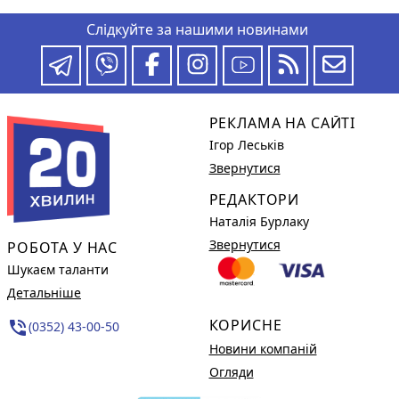
Слідкуйте за нашими новинами
РЕКЛАМА НА САЙТІ
Ігор Леськів
Звернутися
РЕДАКТОРИ
Наталія Бурлаку
Звернутися
РОБОТА У НАС
Шукаєм таланти
Детальніше
КОРИСНЕ
phone_in_talk
(0352) 43-00-50
Новини компаній
Огляди