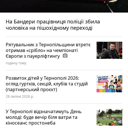
На Бандери працівниця поліції збила
чоловіка на пішохідному переході
Рятувальник з Тернопільщини втретє
отримав «срібло» на чемпіонаті
Європи з пауерліфтингу
photo_camera
годину тому
Розвиток дітей у Тернополі 2026:
огляд гуртків, секцій, клубів та студій
(партнерський проєкт)
28 липня 2026 р.
У Тернополі відзначатимуть День
молоді: буде вечір біля ватри та
кіносеанс простонеба