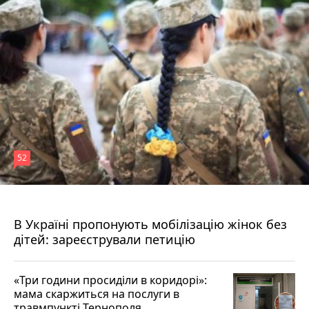
52
4 години тому
В Україні пропонують мобілізацію жінок без
дітей: зареєстрували петицію
«Три години просиділи в коридорі»:
мама скаржиться на послуги в
травмпункті Тернополя