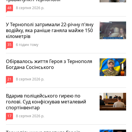
48
8 серпня 2026 р.
У Тернополі затримали 22-річну п'яну
водійку, яка раніше ганяла майже 150
кілометрів
35
6 годин тому
Обірвалось життя Героя з Тернополя
Богдана Сосінського
21
8 серпня 2026 р.
Вдарив поліцейського гирею по
голові. Суд конфіскував металевий
спортінвентар
17
8 серпня 2026 р.