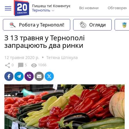
Пишеш ти! Коментує
Всі новини
Обговорен
Тернопіль
Робота у Тернополі!
Огляди
З 13 травня у Тернополі
запрацюють два ринки
12 травня 2020 р.
Тетяна Шпікула
chat_bubble
share
visibility
0
5
1066