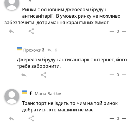
Ринки є основним джеоелом бруду і
антисанітарії. В умовах ринку не можливо
забезпечити дотримання карантиних вимог.
reply
share
remove
add
0
Прохожий
Я
reply
Джерелом бруду і антисанітарії є інтернет, його
треба заборонити.
reply
share
remove
add
0
Maria Bartkiv
Транспорт не іздить то чим на той ринок
добратися. хто машини не має.
reply
share
remove
add
0