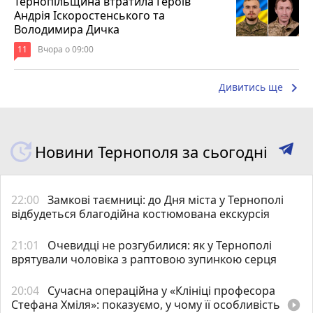
Тернопільщина втратила Героїв
Андрія Іскоростенського та
Володимира Дичка
11
Вчора о 09:00
keyboard_arrow_right
Дивитись ще
Новини Тернополя за сьогодні
22:00
Замкові таємниці: до Дня міста у Тернополі
відбудеться благодійна костюмована екскурсія
21:01
Очевидці не розгубилися: як у Тернополі
врятували чоловіка з раптовою зупинкою серця
20:04
Сучасна операційна у «Клініці професора
Стефана Хміля»: показуємо, у чому її особливість
play_circle_filled