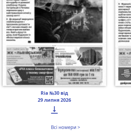
Ria №30 від
29 липня 2026

Всі номери >