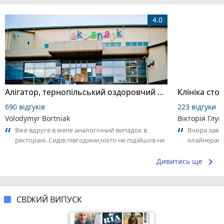
4.0
Алігатор, тернопільський оздоровчий комплекс
Клініка ст
690 відгуків
223 відгуки
Volodymyr Bortniak
Вікторія Глу
Вже вдруге в мене аналогічний випадок в
Вчора заве
ресторані. Сидів півгодини,ніхто не підійшов не
елайнерами
взяв замовлення. На наступний раз...
Прощин. Це
посмішку...
keyboard_arrow_right
Дивитись ще
СВІЖИЙ ВИПУСК