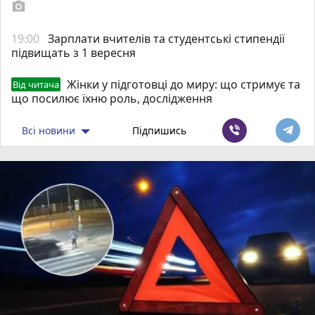
photo_camera
19:00
Зарплати вчителів та студентські стипендії
підвищать з 1 вересня
Жінки у підготовці до миру: що стримує та
Від читача
що посилює їхню роль, дослідження
Всі новини
Підпишись