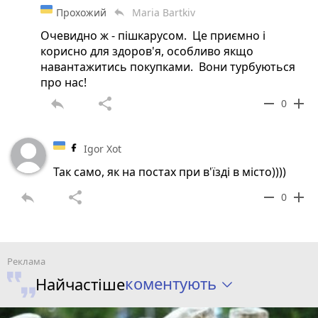
Прохожий
Maria Bartkiv
reply
Очевидно ж - пішкарусом. Це приємно і
корисно для здоров'я, особливо якщо
навантажитись покупками. Вони турбуються
про нас!
reply
share
remove
add
0
Igor Xot
Так само, як на постах при в'їзді в місто))))
reply
share
remove
add
0
коментують
Найчастіше