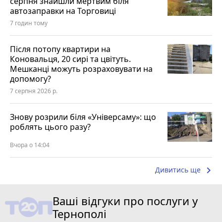
серпня знайшли мертвим біля
автозаправки на Торговиці
7 годин тому
Після потопу квартири на
Коновальця, 20 сирі та цвітуть.
Мешканці можуть розраховувати на
допомогу?
7 серпня 2026 р.
Знову розрили біля «Універсаму»: що
роблять цього разу?
Вчора о 14:04
keyboard_arrow_right
Дивитись ще
Ваші відгуки про послуги у
Тернополі