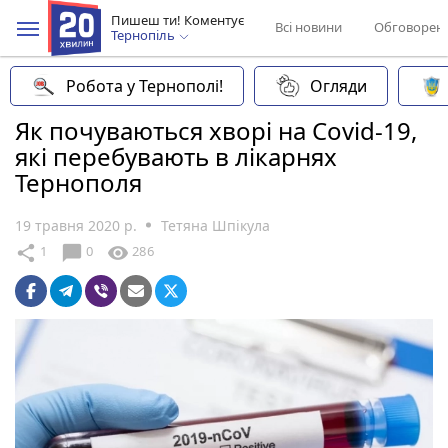
Пишеш ти! Коментує
Всі новини
Обговорен
Тернопіль
Робота у Тернополі!
Огляди
Як почуваються хворі на Covid-19,
які перебувають в лікарнях
Тернополя
19 травня 2020 р.
Тетяна Шпікула
chat_bubble
share
visibility
1
0
286