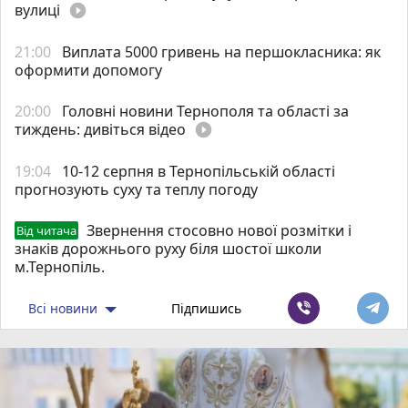
вулиці
play_circle_filled
21:00
Виплата 5000 гривень на першокласника: як
оформити допомогу
20:00
Головні новини Тернополя та області за
тиждень: дивіться відео
play_circle_filled
19:04
10-12 серпня в Тернопільській області
прогнозують суху та теплу погоду
Звернення стосовно нової розмітки і
Від читача
знаків дорожнього руху біля шостої школи
м.Тернопіль.
Всі новини
Підпишись