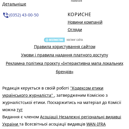
Детальніше
КОРИСНЕ
phone_in_talk
(0352) 43-00-50
Новини компаній
Огляди
Правила користування сайтом
Умови і правила надання платного доступу
Рекламна політика проєкту «Інтерактивна мапа локальних
брендів»
Редакція керується в своїй роботі
"Кодексом етики
українського журналіста"
, затвердженим Комісією з
журналістської етики. Поскаржитись на матеріал до Комісії
можна
тут
Видання є членом
Асоціації Незалежні регіональні видавці
України
та Всесвітньої асоціації видавців
WAN-IFRA