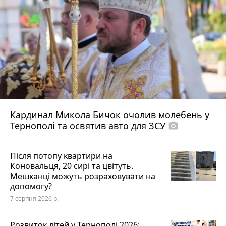
Кардинал Микола Бичок очолив молебень у
Тернополі та освятив авто для ЗСУ
photo_camera
Після потопу квартири на
Коновальця, 20 сирі та цвітуть.
Мешканці можуть розраховувати на
допомогу?
7 серпня 2026 р.
Розвиток дітей у Тернополі 2026: