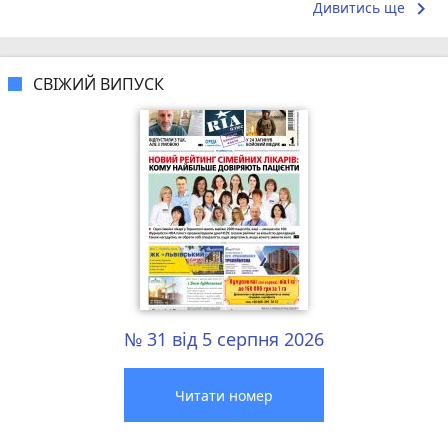
і...
keyboard_arrow_right
Дивитись ще
СВІЖИЙ ВИПУСК
№ 31 від 5 серпня 2026
Читати номер