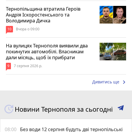
Тернопільщина втратила Героїв
Андрія Іскоростенського та
Володимира Дичка
10
Вчора о 09:00
На вулицях Тернополя виявили два
покинутих автомобілі. Власникам
дали місяць, щоб їх прибрати
9
7 серпня 2026 р.
keyboard_arrow_right
Дивитись ще
Новини Тернополя за сьогодні
08:00
Без води 12 серпня будуть дві тернопільські