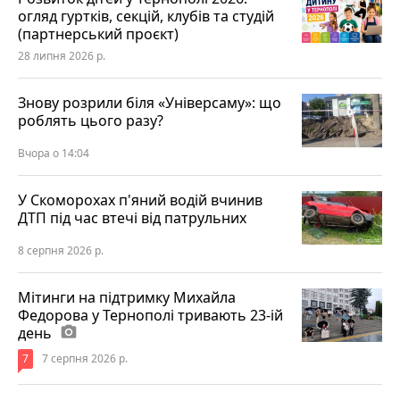
огляд гуртків, секцій, клубів та студій
(партнерський проєкт)
28 липня 2026 р.
Знову розрили біля «Універсаму»: що
роблять цього разу?
Вчора о 14:04
У Скоморохах п'яний водій вчинив
ДТП під час втечі від патрульних
8 серпня 2026 р.
Мітинги на підтримку Михайла
Федорова у Тернополі тривають 23-ій
день
photo_camera
7
7 серпня 2026 р.