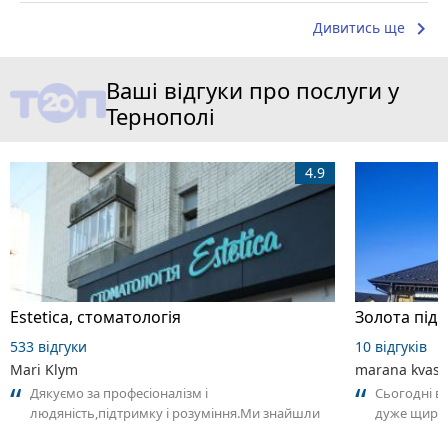
keyboard_arrow_right
Дивитись ще
Ваші відгуки про послуги у
Тернополі
4.9
Estetica, стоматологія
533 відгуки
10 відгуків
Mari Klym
marana kvas
Дякуємо за професіоналізм і
Сьогодні ві
людяність,підтримку і розуміння.Ми знайшли
дуже щира 
свою клініку.Я просто готова приходити до вас
спілкуванн