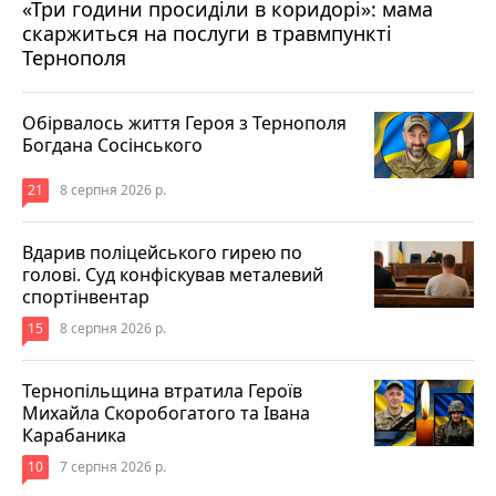
«Три години просиділи в коридорі»: мама
8 серпня 2026 р.
скаржиться на послуги в травмпункті
Тернополя
Обірвалось життя Героя з Тернополя
Богдана Сосінського
21
8 серпня 2026 р.
Вдарив поліцейського гирею по
голові. Суд конфіскував металевий
спортінвентар
15
8 серпня 2026 р.
Тернопільщина втратила Героїв
Михайла Скоробогатого та Івана
Карабаника
10
7 серпня 2026 р.