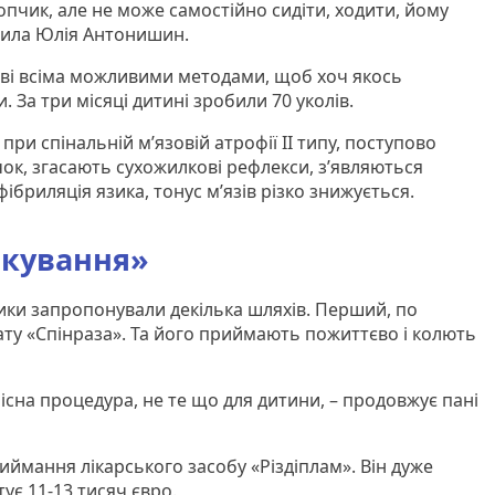
пчик, але не може самостійно сидіти, ходити, йому
снила Юлія Антонишин.
вові всіма можливими методами, щоб хоч якось
 За три місяці дитині зробили 70 уколів.
при спінальній м’язовій атрофії ІІ типу, поступово
ок, згасають сухожилкові рефлекси, з’являються
 фібриляція язика, тонус м’язів різко знижується.
ікування»
ики запропонували декілька шляхів. Перший, по
у «Спінраза». Та його приймають пожиттєво і колють
існа процедура, не те що для дитини, – продовжує пані
иймання лікарського засобу «Різдіплам». Він дуже
ує 11-13 тисяч євро.