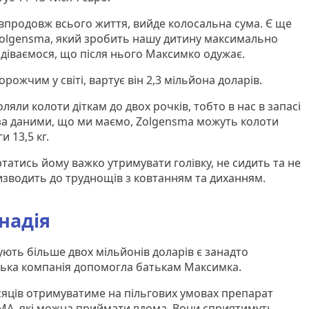
впродовж всього життя, вийде колосальна сума. Є ще
Zolgensma, який зробить нашу дитину максимально
одіваємося, що після нього Максимко одужає.
рожчим у світі, вартує він 2,3 мільйона доларів.
ляли колоти діткам до двох рочків, тобто в нас в запасі
, за даними, що ми маємо, Zolgensma можуть колоти
и 13,5 кг.
атись йому важко утримувати голівку, не сидить та не
изводить до труднощів з ковтанням та диханням.
надія
ують більше двох мільйонів доларів є занадто
ька компанія допомогла батькам Максимка.
яців отримуватиме на пільгових умовах препарат
ід СМА, які можна приймати вдома. Вони сприятимуть