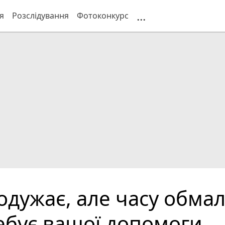
...
я
Розслідування
Фотоконкурс
 одужає, але часу обма
ебує вашої допомоги