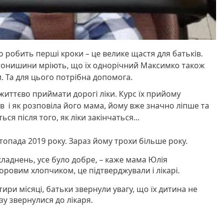
 робить перші кроки – це велике щастя для батьків.
тонишини мріють, що їх однорічний Максимко також
. Та для цього потрібна допомога.
иттєво приймати дорогі ліки. Курс їх прийому
 і як розповіла його мама, йому вже значно ліпше та
ся після того, як ліки закінчаться...
опада 2019 року. Зараз йому трохи більше року.
складнень, усе було добре, – каже мама Юлія
оровим хлопчиком, це підтверджували і лікарі.
ири місяці, батьки звернули увагу, що їх дитина не
зу звернулися до лікаря.