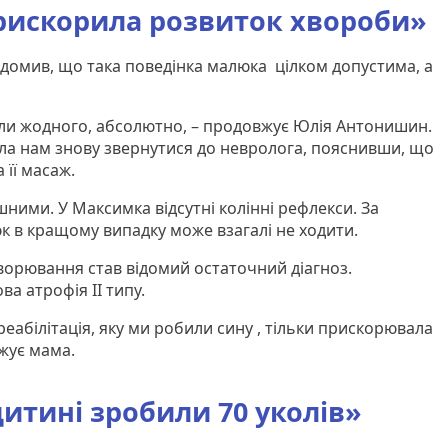
прискорила розвиток хвороби»
відомив, що така поведінка малюка цілком допустима, а
али жодного, абсолютно, – продовжує Юлія Антонишин.
ла нам знову звернутися до невролога, пояснивши, що
 її масаж.
ними. У Максимка відсутні колінні рефлекси. За
к в кращому випадку може взагалі не ходити.
хворювання став відомий остаточний діагноз.
ва атрофія ІІ типу.
реабілітація, яку ми робили сину , тільки прискорювала
жує мама.
дитині зробили 70 уколів»