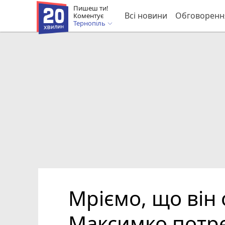
Пишеш ти!
Всі новини
Обговоренн
Коментує
Тернопіль
Мріємо, що він
Максимко потр