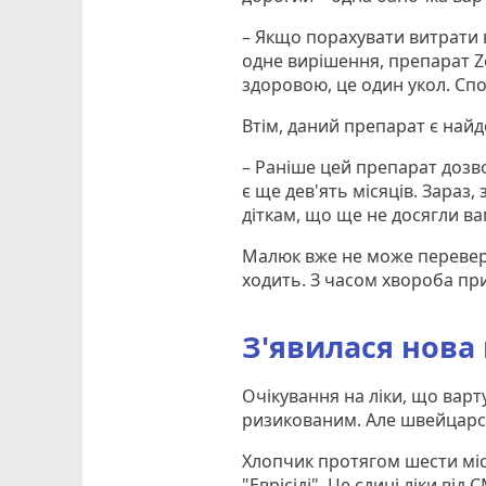
– Якщо порахувати витрати 
одне вирішення, препарат 
здоровою, це один укол. Сп
Втім, даний препарат є найдо
– Раніше цей препарат дозво
є ще дев'ять місяців. Зараз
діткам, що ще не досягли ваг
Малюк вже не може переверт
ходить. З часом хвороба пр
З'явилася нова 
Очікування на ліки, що варт
ризикованим. Але швейцарс
Хлопчик протягом шести міс
"Еврісіді". Це єдині ліки в