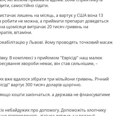
ити, самостійно сідати.
 вистачає лишень на місяць, а вартує у США вона 13
рв робити не можна, а приймати препарат доведеться
ина щомісяця витрачає 20 тисяч гривень на
рапія, вітаміни.
еабілітацію у Львові. йому проводять точковий масаж
лівку. В комплексі з прийомом "Еврісіді" наш малюк
есування хвороби немає, він став сильнішим, –
х вже вдалося зібрати три мільйони гривень. Річний
ісіді" вартує 300 тисяч доларів щорічно.
 якщо кошти закінчаться. а держава не фінансуватиме
сіх небайдужих про допомогу. Допоможіть хлопчику
що підтверджують діагноз дитини, є у редакції.