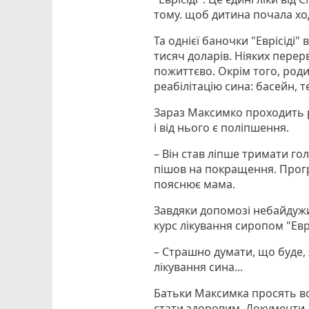
тому. щоб дитина почала ход
Та однієї баночки "Еврісіді"
тисяч доларів. Ніяких пере
пожиттєво. Окрім того, род
реабілітацію сина: басейн, те
Зараз Максимко проходить р
і від нього є поліпшення.
– Він став ліпше тримати го
пішов на покращення. Прогр
пояснює мама.
Завдяки допомозі небайдужи
курс лікування сиропом "Евр
– Страшно думати, що буде,
лікування сина...
Батьки Максимка просять в
стати здоровим. Документи, 