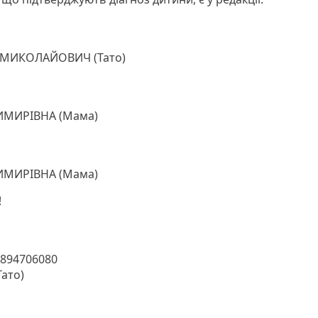
ИКОЛАЙОВИЧ (Тато)
МИРІВНА (Мама)
МИРІВНА (Мама)
!
9894706080
ато)