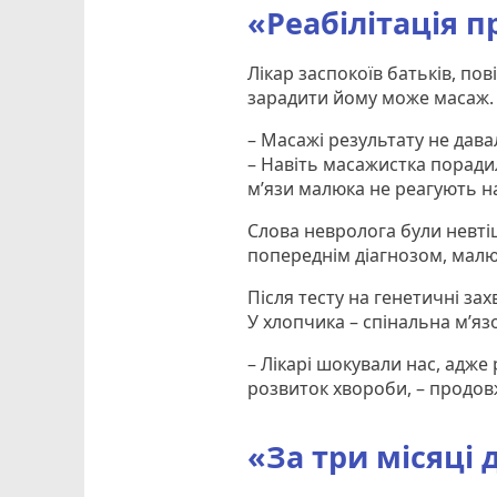
«Реабілітація 
Лікар заспокоїв батьків, по
зарадити йому може масаж.
– Масажі результату не дав
– Навіть масажистка поради
м’язи малюка не реагують на
Слова невролога були невтіш
попереднім діагнозом, малю
Після тесту на генетичні за
У хлопчика – спінальна м’язо
– Лікарі шокували нас, адже 
розвиток хвороби, – продов
«За три місяці 