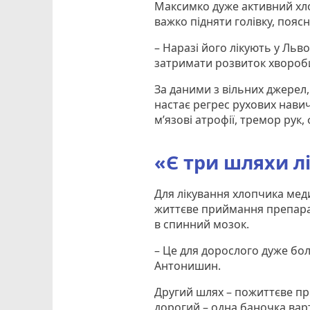
Максимко дуже активний хло
важко підняти голівку, поя
– Наразі його лікують у Ль
затримати розвиток хвороби.
За даними з вільних джерел, 
настає регрес рухових навич
м’язові атрофії, тремор рук,
«Є три шляхи л
Для лікування хлопчика мед
життєве приймання препарат
в спинний мозок.
– Це для дорослого дуже бол
Антонишин.
Другий шлях – пожиттєве пр
дорогий – одна баночка варт