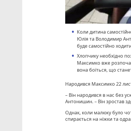
Коли дитина самостійно
Юлія та Володимир Ан
буде самостійно ходити
Хлопчику необхідно пож
Максимко вже розпочав
вона боїться, що станеть
Народився Максимко 22 лист
– Він народився в нас без у
Антонишин. – Він зростав зд
Однак, коли малюку було чот
спирається на ніжки та одра