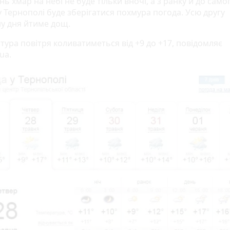
нь хмар на небі не буде тільки вночі, а з ранку й до само
у Тернополі буде зберігатися похмура погода. Усю другу
у дня йтиме дощ.
тура повітря коливатиметься від +9 до +17, повідомляє
ua.