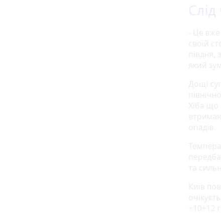
Слід
- Це вже
своїй ст
півдня, 
який зу
Дощі су
північно
Хіба що 
втримаю
опадів.
Темпера
передбач
та силь
Київ пов
очікуєть
+10+12 г