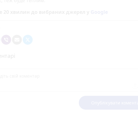
, теж буде теплим.
е 20 хвилин до вибраних джерел у
Google
нтарі
Опублікувати комент