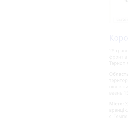
Коро
28 трав
фронтів
Тернопі
Область
територі
північни
вдень 15
Місто:
Х
вранці с
с. Темпе