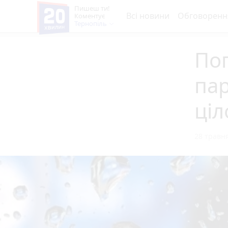
Пишеш ти!
Всі новини
Обговоренн
Коментує
Тернопіль
Пог
па
ці
28 травня