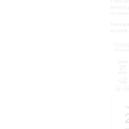
У цей де
вечора 
половин
Темпера
sinoptik.