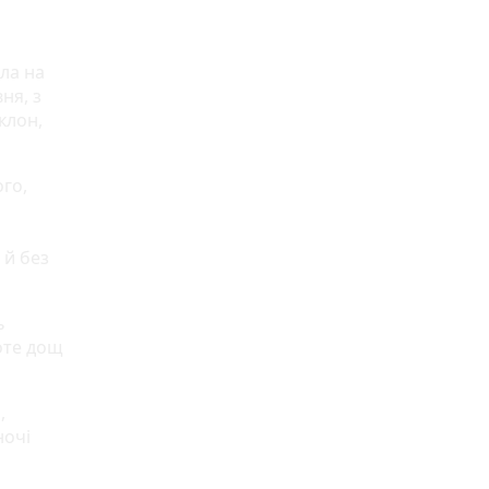
ала на
ня, з
клон,
го,
 й без
ь
роте дощ
,
ночі