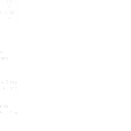
их
мляє
н. Вітер
 6 – 11º,
і та
5 – 20 м/