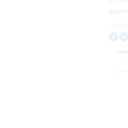
наступає
Додайт
погода
Коме