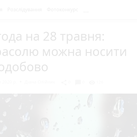
...
я
Розслідування
Фотоконкурс
ода на 28 травня:
расолю можна носити
лодобово
 2020 р.
Діана Олійник
chat_bubble
share
visibility
0
0
126