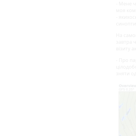
- Мене ч
моя ком
- якихос
синопти
На само
завтра 
візиту а
- Про па
цілодоб
зняти од