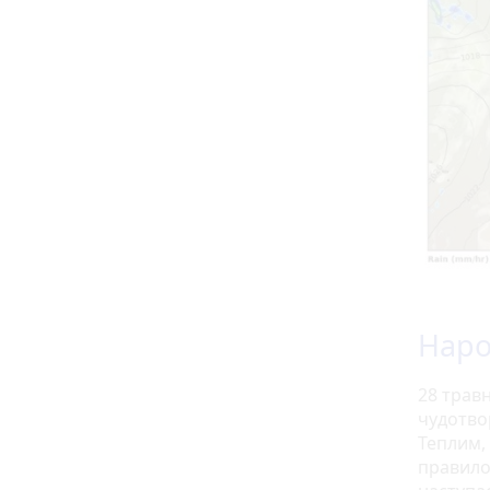
Наро
28 травн
чудотвор
Теплим,
правило,