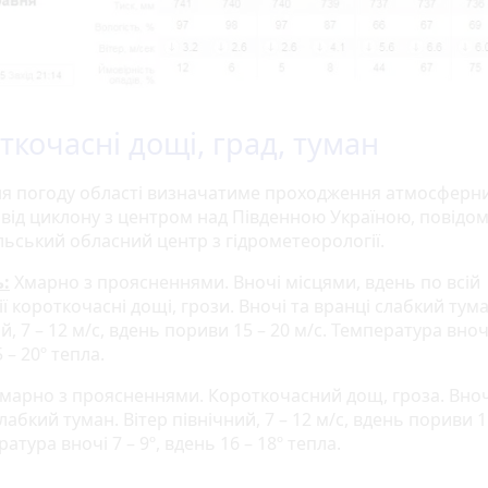
ткочасні дощі, град, туман
ня погоду області визначатиме проходження атмосферн
 від циклону з центром над Південною Україною, повідо
льський обласний центр з гідрометеорології.
:
Хмарно з проясненнями. Вночі місцями, вдень по всій
ї короткочасні дощі, грози. Вночі та вранці слабкий тума
й, 7 – 12 м/с, вдень пориви 15 – 20 м/с. Температура вночі
 – 20º тепла.
марно з проясненнями. Короткочасний дощ, гроза. Вноч
лабкий туман. Вітер північний, 7 – 12 м/с, вдень пориви 1
ратура вночі 7 – 9º, вдень 16 – 18º тепла.