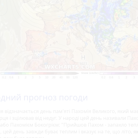
дний прогноз погоди
я відзначається день пам'яті Пахомія Великого, який ма
ця і зцілював від недуг. У народі цей день називали Пах
 або Пахомієм Бокогрієм: "Прийшов Пахом - запахло теп
 цей день завжди буває теплим і вказує на те, що літо, я