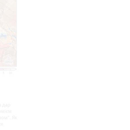
в дар
омієм
лом". Як
ке