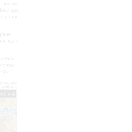
е зовсім
 Поки що
зазначає
ріше,
наслідок
спиною
 можна
нко.